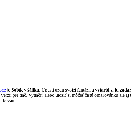
oce
je
Sobík v šáliku
. Upusti uzdu svojej fantázii a
vyfarbi si ju zada
erzii pre tlač. Vytlačiť alebo uložiť si môžeš čistú omaľovánku ale aj
farbovaní.