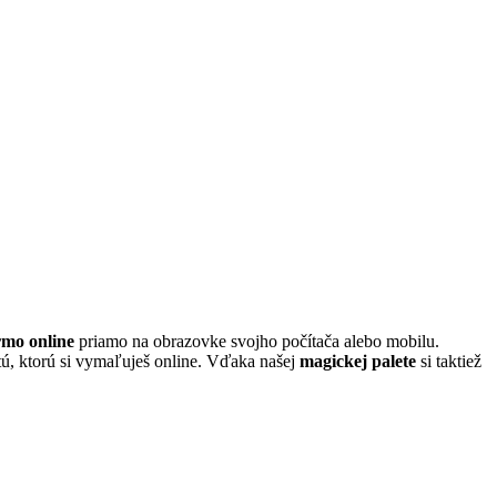
rmo online
priamo na obrazovke svojho počítača alebo mobilu.
 tú, ktorú si vymaľuješ online. Vďaka našej
magickej palete
si taktiež