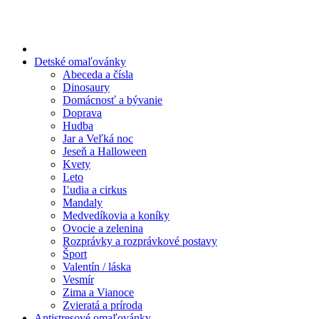
Preskočiť
na
obsah
Detské omaľovánky
Abeceda a čísla
Dinosaury
Domácnosť a bývanie
Doprava
Hudba
Jar a Veľká noc
Jeseň a Halloween
Kvety
Leto
Ľudia a cirkus
Mandaly
Medvedíkovia a koníky
Ovocie a zelenina
Rozprávky a rozprávkové postavy
Šport
Valentín / láska
Vesmír
Zima a Vianoce
Zvieratá a príroda
Antistresové omaľovánky