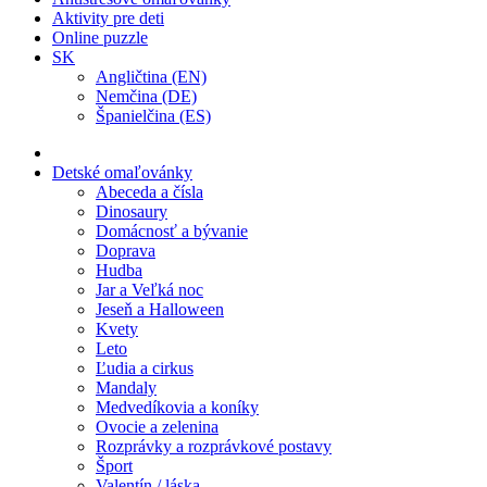
Aktivity pre deti
Online puzzle
SK
Angličtina (EN)
Nemčina (DE)
Španielčina (ES)
Detské omaľovánky
Abeceda a čísla
Dinosaury
Domácnosť a bývanie
Doprava
Hudba
Jar a Veľká noc
Jeseň a Halloween
Kvety
Leto
Ľudia a cirkus
Mandaly
Medvedíkovia a koníky
Ovocie a zelenina
Rozprávky a rozprávkové postavy
Šport
Valentín / láska