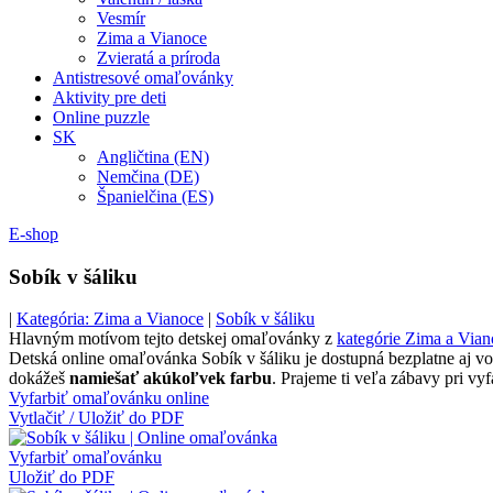
Vesmír
Zima a Vianoce
Zvieratá a príroda
Antistresové omaľovánky
Aktivity pre deti
Online puzzle
SK
Angličtina (EN)
Nemčina (DE)
Španielčina (ES)
E-shop
Sobík v šáliku
|
Kategória: Zima a Vianoce
|
Sobík v šáliku
Hlavným motívom tejto detskej omaľovánky z
kategórie Zima a Vian
Detská online omaľovánka Sobík v šáliku je dostupná bezplatne aj vo v
dokážeš
namiešať akúkoľvek farbu
. Prajeme ti veľa zábavy pri vy
Vyfarbiť omaľovánku online
Vytlačiť / Uložiť do PDF
Vyfarbiť omaľovánku
Uložiť do PDF