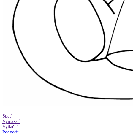
Späť
Vymazať
Vytlačiť
Podporiť