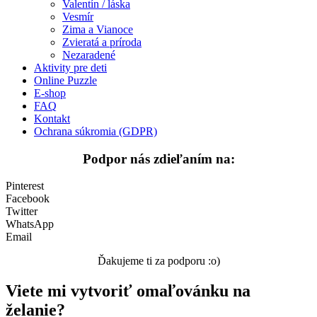
Valentín / láska
Vesmír
Vesmír
Zima a Vianoce
Zima a Vianoce
Zvieratá a príroda
Nezaradené
Zvieratá a príroda
Aktivity pre deti
Online Puzzle
Nezaradené
E-shop
FAQ
Kontakt
Ochrana súkromia (GDPR)
Podpor nás zdieľaním na:
Pinterest
Facebook
Twitter
WhatsApp
Email
Ďakujeme ti za podporu :o)
Viete mi vytvoriť omaľovánku na
želanie?