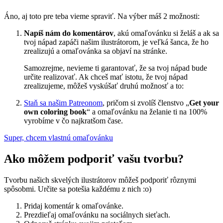
Áno, aj toto pre teba vieme spraviť. Na výber máš 2 možnosti:
Napíš nám do komentárov
, akú omaľovánku si želáš a ak sa
tvoj nápad zapáči našim ilustrátorom, je veľká šanca, že ho
zrealizujú a omaľovánka sa objaví na stránke.
Samozrejme, nevieme ti garantovať, že sa tvoj nápad bude
určite realizovať. Ak chceš mať istotu, že tvoj nápad
zrealizujeme, môžeš vyskúšať druhú možnosť a to:
Staň sa našim Patreonom
, pričom si zvolíš členstvo „
Get your
own coloring book
“ a omaľovánku na želanie ti na 100%
vyrobíme v čo najkratšom čase.
Super, chcem vlastnú omaľovánku
Ako môžem podporiť vašu tvorbu?
Tvorbu našich skvelých ilustrátorov môžeš podporiť rôznymi
spôsobmi. Určite sa potešia každému z nich :o)
Pridaj komentár k omaľovánke.
Prezdieľaj omaľovánku na sociálnych sieťach.