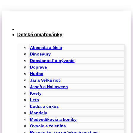
Preskočiť
na
obsah
Detské omaľovánky
Abeceda a čísla
Dinosaury
Domácnosť a bývanie
Doprava
Hudba
Jar a Veľká noc
Jeseň a Halloween
Kvety
Leto
Ľudia a cirkus
Mandaly
Medvedíkovia a koníky
Ovocie a zelenina
Rozprávky a rozprávkové postavy