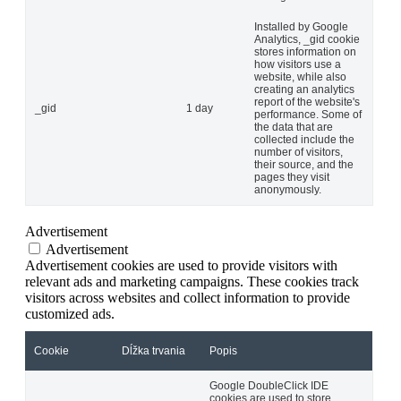
Installed by Google
Analytics, _gid cookie
stores information on
how visitors use a
website, while also
creating an analytics
report of the website's
_gid
1 day
performance. Some of
the data that are
collected include the
number of visitors,
their source, and the
pages they visit
anonymously.
Advertisement
Advertisement
Advertisement cookies are used to provide visitors with
relevant ads and marketing campaigns. These cookies track
visitors across websites and collect information to provide
customized ads.
Cookie
Dĺžka trvania
Popis
Google DoubleClick IDE
cookies are used to store