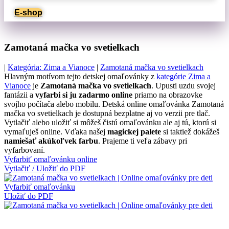
E-shop
Zamotaná mačka vo svetielkach
|
Kategória: Zima a Vianoce
|
Zamotaná mačka vo svetielkach
Hlavným motívom tejto detskej omaľovánky z
kategórie Zima a
Vianoce
je
Zamotaná mačka vo svetielkach
. Upusti uzdu svojej
fantázii a
vyfarbi si ju zadarmo online
priamo na obrazovke
svojho počítača alebo mobilu. Detská online omaľovánka Zamotaná
mačka vo svetielkach je dostupná bezplatne aj vo verzii pre tlač.
Vytlačiť alebo uložiť si môžeš čistú omaľovánku ale aj tú, ktorú si
vymaľuješ online. Vďaka našej
magickej palete
si taktiež dokážeš
namiešať akúkoľvek farbu
. Prajeme ti veľa zábavy pri
vyfarbovaní.
Vyfarbiť omaľovánku online
Vytlačiť / Uložiť do PDF
Vyfarbiť omaľovánku
Uložiť do PDF