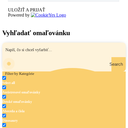
ULOŽIŤ A PRIJAŤ
Powered by
Vyhľadať omaľovánku
Search
Filter by Kategórie
Select all
Antistresové omaľovánky
Detské omaľovánky
Abeceda a čísla
Dinosaury