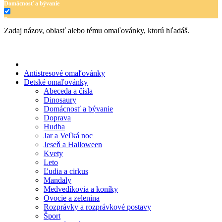
Domácnosť a bývanie
Doprava
Zadaj názov, oblasť alebo tému omaľovánky, ktorú hľadáš.
Hudba
Jar a Veľká noc
Jeseň a Halloween
Antistresové omaľovánky
Detské omaľovánky
Kvety
Abeceda a čísla
Dinosaury
Leto
Domácnosť a bývanie
Doprava
Ľudia a cirkus
Hudba
Mandaly
Jar a Veľká noc
Jeseň a Halloween
Medvedíkovia a koníky
Kvety
Leto
Ovocie a zelenina
Ľudia a cirkus
Mandaly
Rozprávky a rozprávkové postavy
Medvedíkovia a koníky
Ovocie a zelenina
Šport
Rozprávky a rozprávkové postavy
Šport
Valentín / láska