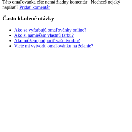
Táto omaľovánka ešte nemá žiadny komentár
. Nechceš nejaký
napísať?
Pridať komentár
Často kladené otázky
Ako sa vyfarbujú omaľovánky online?
Ako si namiešam vlastnú farbu?
Ako môžem podporiť vašu tvorbu?
Viete mi vytvoriť omaľovánku na želanie?