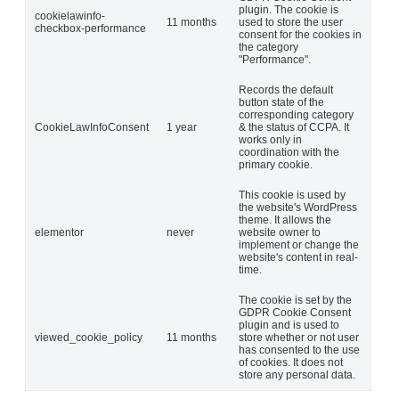
plugin. The cookie is
cookielawinfo-
11 months
used to store the user
checkbox-performance
consent for the cookies in
the category
"Performance".
Records the default
button state of the
corresponding category
CookieLawInfoConsent
1 year
& the status of CCPA. It
works only in
coordination with the
primary cookie.
This cookie is used by
the website's WordPress
theme. It allows the
elementor
never
website owner to
implement or change the
website's content in real-
time.
The cookie is set by the
GDPR Cookie Consent
plugin and is used to
viewed_cookie_policy
11 months
store whether or not user
has consented to the use
of cookies. It does not
store any personal data.