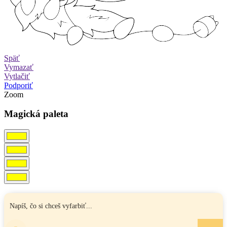
Späť
Vymazať
Vytlačiť
Podporiť
Zoom
Magická paleta