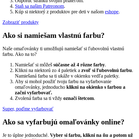
Odporuč stránku svojim priateľom.
Staň sa našim Patreonom
.
Kúp si niektorý z produktov pre deti v našom
eshope
.
Zobraziť produkty
Ako si namiešam vlastnú farbu?
Naše omaľovánky ti umožňujú namiešať si ľubovolnú vlastnú
farbu. Ako na to?
Namiešať si môžeš
súčasne až 4 rôzne farby
.
Klikni na niektorú zo 4 paletiek a
zvoľ si ľubovolnú farbu
.
Namiešaná farba sa ti ukáže v okienku vedľa paletky.
Aby si mohol použiť tvoju farbu na vyfarbovanie
omaľovánky, jednoducho
klikni na okienko s farbou a
začni vyfarbovať.
Zvolená farba sa ti vždy
označí štetcom
.
Super, poďme vyfarbovať
Ako sa vyfarbujú omaľovánky online?
Je to úplne jednoduché.
Vyber si farbu, klikni na ňu a potom už