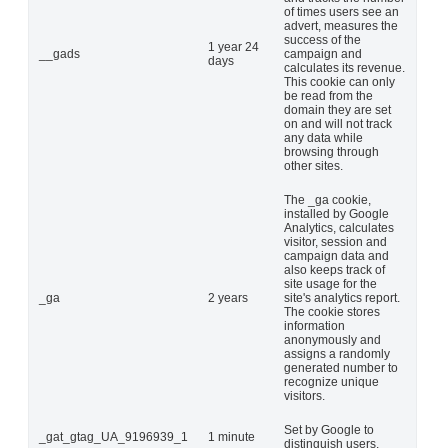
of times users see an
advert, measures the
success of the
1 year 24
__gads
campaign and
days
calculates its revenue.
This cookie can only
be read from the
domain they are set
on and will not track
any data while
browsing through
other sites.
The _ga cookie,
installed by Google
Analytics, calculates
visitor, session and
campaign data and
also keeps track of
site usage for the
_ga
2 years
site's analytics report.
The cookie stores
information
anonymously and
assigns a randomly
generated number to
recognize unique
visitors.
Set by Google to
_gat_gtag_UA_9196939_1
1 minute
distinguish users.