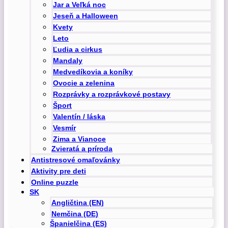
Jar a Veľká noc
Jeseň a Halloween
Kvety
Leto
Ľudia a cirkus
Mandaly
Medvedíkovia a koníky
Ovocie a zelenina
Rozprávky a rozprávkové postavy
Šport
Valentín / láska
Vesmír
Zima a Vianoce
Zvieratá a príroda
Antistresové omaľovánky
Aktivity pre deti
Online puzzle
SK
Angličtina (EN)
Nemčina (DE)
Španielčina (ES)