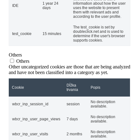
1 year 24
information about how the user
IDE
days
uses the website to present
them with relevant ads and
according to the user profile.
The test_cookie is set by
doubleclick.net and is used to
test_cookie
15 minutes
determine if the user's browser
supports cookies.
Others
Others
Other uncategorized cookies are those that are being analyzed
and have not been classified into a category as yet.
Dĺžka
Cookie
Popis
trvania
No description
wbcr_inp_session_id
session
available.
No description
wbcr_inp_user_page_views
7 days
available.
No description
wbcr_inp_user_visits
2 months
available.