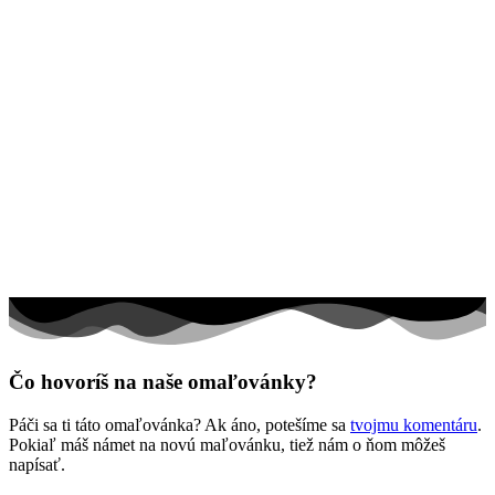
Ľudia a cirkus
Mandaly
Medvedíkovia a koníky
Ovocie a zelenina
Rozprávky a rozprávkové postavy
Šport
Valentín / láska
Vesmír
Zima a Vianoce
Zvieratá a príroda
Čo hovoríš na naše omaľovánky?
Nezaradené
Páči sa ti táto omaľovánka? Ak áno, potešíme sa
tvojmu komentáru
.
Pokiaľ máš námet na novú maľovánku, tiež nám o ňom môžeš
napísať.