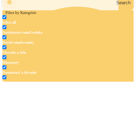
Search
Filter by Kategórie
Select all
Antistresové omaľovánky
Detské omaľovánky
Abeceda a čísla
Dinosaury
Domácnosť a bývanie
Doprava
Hudba
Jar a Veľká noc
Jeseň a Halloween
Kvety
Leto