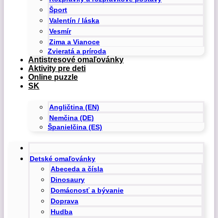
Šport
Valentín / láska
Vesmír
Zima a Vianoce
Zvieratá a príroda
Antistresové omaľovánky
Aktivity pre deti
Online puzzle
SK
Angličtina (EN)
Nemčina (DE)
Španielčina (ES)
Detské omaľovánky
Abeceda a čísla
Dinosaury
Domácnosť a bývanie
Doprava
Hudba