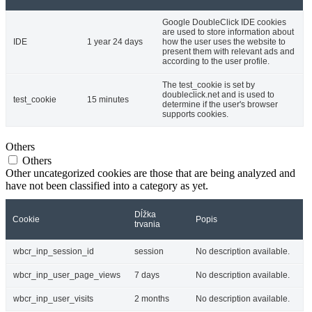
Google DoubleClick IDE cookies
are used to store information about
IDE
1 year 24 days
how the user uses the website to
present them with relevant ads and
according to the user profile.
The test_cookie is set by
doubleclick.net and is used to
test_cookie
15 minutes
determine if the user's browser
supports cookies.
Others
Others
Other uncategorized cookies are those that are being analyzed and
have not been classified into a category as yet.
Dĺžka
Cookie
Popis
trvania
wbcr_inp_session_id
session
No description available.
wbcr_inp_user_page_views
7 days
No description available.
wbcr_inp_user_visits
2 months
No description available.