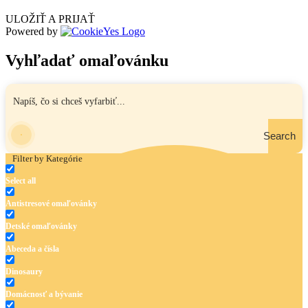
ULOŽIŤ A PRIJAŤ
Powered by
Vyhľadať omaľovánku
Search
Filter by Kategórie
Select all
Antistresové omaľovánky
Detské omaľovánky
Abeceda a čísla
Dinosaury
Domácnosť a bývanie