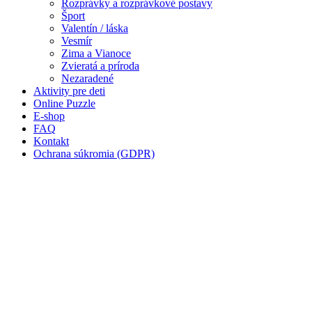
Rozprávky a rozprávkové postavy
Šport
Zima a Vianoce
Valentín / láska
Vesmír
Zvieratá a príroda
Zima a Vianoce
Nezaradené
Zvieratá a príroda
Nezaradené
Aktivity pre deti
Online Puzzle
E-shop
FAQ
Kontakt
Ochrana súkromia (GDPR)