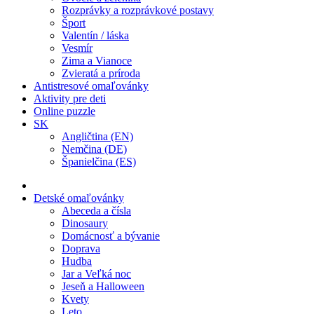
Rozprávky a rozprávkové postavy
Šport
Valentín / láska
Vesmír
Zima a Vianoce
Zvieratá a príroda
Antistresové omaľovánky
Aktivity pre deti
Online puzzle
SK
Angličtina (EN)
Nemčina (DE)
Španielčina (ES)
Detské omaľovánky
Abeceda a čísla
Dinosaury
Domácnosť a bývanie
Doprava
Hudba
Jar a Veľká noc
Jeseň a Halloween
Kvety
Leto