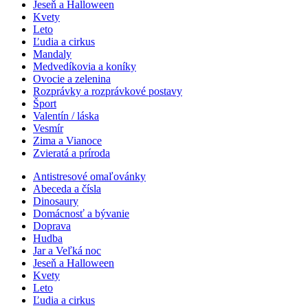
Jeseň a Halloween
Kvety
Leto
Ľudia a cirkus
Mandaly
Medvedíkovia a koníky
Ovocie a zelenina
Rozprávky a rozprávkové postavy
Šport
Valentín / láska
Vesmír
Zima a Vianoce
Zvieratá a príroda
Antistresové omaľovánky
Abeceda a čísla
Dinosaury
Domácnosť a bývanie
Doprava
Hudba
Jar a Veľká noc
Jeseň a Halloween
Kvety
Leto
Ľudia a cirkus