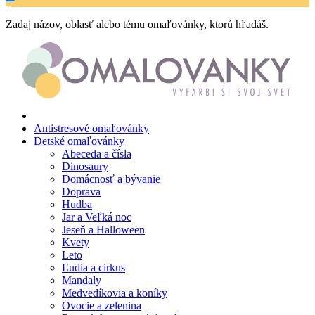
Doprava
Zadaj názov, oblasť alebo tému omaľovánky, ktorú hľadáš.
Hudba
Jar a Veľká noc
Jeseň a Halloween
Kvety
Leto
Antistresové omaľovánky
Detské omaľovánky
Ľudia a cirkus
Abeceda a čísla
Dinosaury
Mandaly
Domácnosť a bývanie
Doprava
Medvedíkovia a koníky
Hudba
Jar a Veľká noc
Ovocie a zelenina
Jeseň a Halloween
Rozprávky a rozprávkové postavy
Kvety
Leto
Šport
Ľudia a cirkus
Mandaly
Valentín / láska
Medvedíkovia a koníky
Ovocie a zelenina
Vesmír