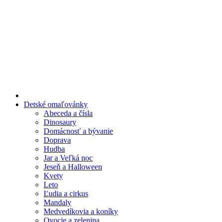
Preskočiť
na
obsah
Detské omaľovánky
Abeceda a čísla
Dinosaury
Domácnosť a bývanie
Doprava
Hudba
Jar a Veľká noc
Jeseň a Halloween
Kvety
Leto
Ľudia a cirkus
Mandaly
Medvedíkovia a koníky
Ovocie a zelenina