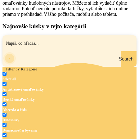
omaľovánky hudobných nástrojov. Môžete si ich vytlačiť úplne
zadarmo. Pokiaľ nemáte po ruke farbičky, vyfarbíte si ich online
priamo v prehliadači Vášho počítača, mobilu alebo tabletu.
Najnovšie kúsky v tejto kategórii
Search
Filter by Kategórie
Select all
Antistresové omaľovánky
Detské omaľovánky
Abeceda a čísla
Dinosaury
Domácnosť a bývanie