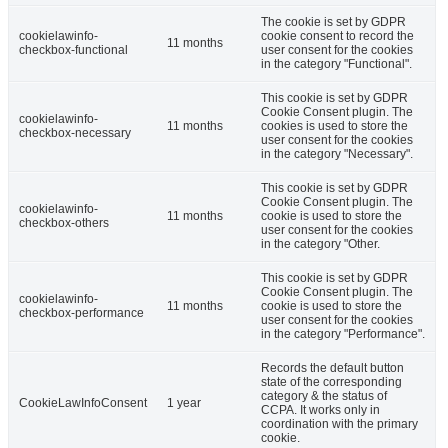
The cookie is set by GDPR
cookielawinfo-
cookie consent to record the
11 months
checkbox-functional
user consent for the cookies
in the category "Functional".
This cookie is set by GDPR
Cookie Consent plugin. The
cookielawinfo-
11 months
cookies is used to store the
checkbox-necessary
user consent for the cookies
in the category "Necessary".
This cookie is set by GDPR
Cookie Consent plugin. The
cookielawinfo-
11 months
cookie is used to store the
checkbox-others
user consent for the cookies
in the category "Other.
This cookie is set by GDPR
Cookie Consent plugin. The
cookielawinfo-
11 months
cookie is used to store the
checkbox-performance
user consent for the cookies
in the category "Performance".
Records the default button
state of the corresponding
category & the status of
CookieLawInfoConsent
1 year
CCPA. It works only in
coordination with the primary
cookie.