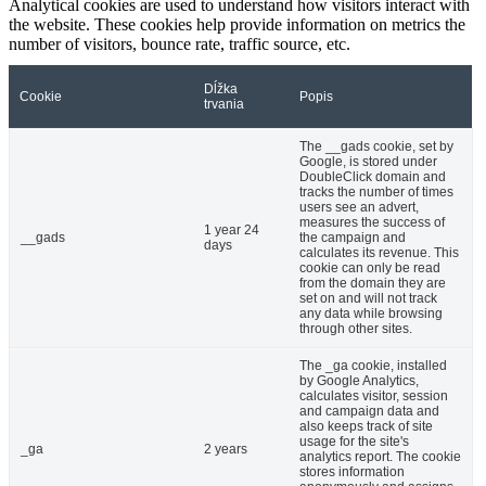
Analytical cookies are used to understand how visitors interact with
the website. These cookies help provide information on metrics the
number of visitors, bounce rate, traffic source, etc.
Dĺžka
Cookie
Popis
trvania
The __gads cookie, set by
Google, is stored under
DoubleClick domain and
tracks the number of times
users see an advert,
measures the success of
1 year 24
__gads
the campaign and
days
calculates its revenue. This
cookie can only be read
from the domain they are
set on and will not track
any data while browsing
through other sites.
The _ga cookie, installed
by Google Analytics,
calculates visitor, session
and campaign data and
also keeps track of site
usage for the site's
_ga
2 years
analytics report. The cookie
stores information