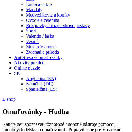
Ľudia a cirkus
Mandaly
Medvedíkovia a koníky
Ovocie a zelenina
Rozprávky a rozprávkové postavy
Šport
Valentín / láska
Vesmír
Zima a Vianoce
Zvieratá a príroda
Antistresové omaľovánky
Aktivity pre deti
Online puzzle
SK
Angličtina (EN)
Nemčina (DE)
Španielčina (ES)
E-shop
Omaľovánky - Hudba
Naučte deti spoznávať rôznorodé hudobné nástroje pomocou
hudobných detských omaľovánok. Pripravili sme pre Vás rôzne