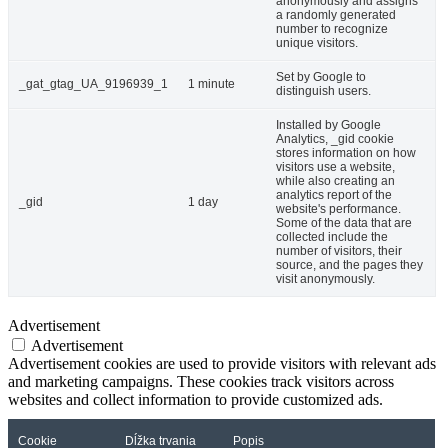
anonymously and assigns
a randomly generated
number to recognize
unique visitors.
Set by Google to
_gat_gtag_UA_9196939_1
1 minute
distinguish users.
Installed by Google
Analytics, _gid cookie
stores information on how
visitors use a website,
while also creating an
analytics report of the
_gid
1 day
website's performance.
Some of the data that are
collected include the
number of visitors, their
source, and the pages they
visit anonymously.
Advertisement
Advertisement
Advertisement cookies are used to provide visitors with relevant ads
and marketing campaigns. These cookies track visitors across
websites and collect information to provide customized ads.
Cookie
Dĺžka trvania
Popis