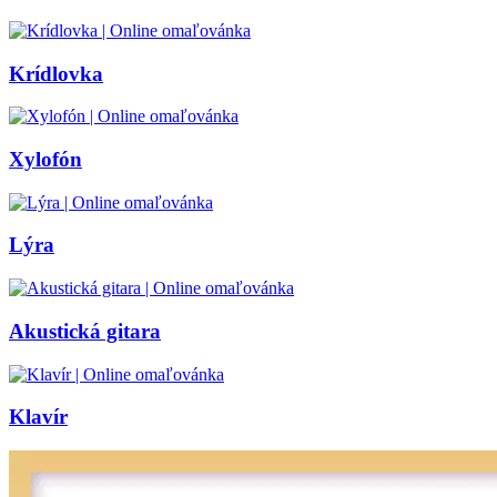
Zima a Vianoce
Zvieratá a príroda
Krídlovka
Nezaradené
Xylofón
Lýra
Akustická gitara
Klavír