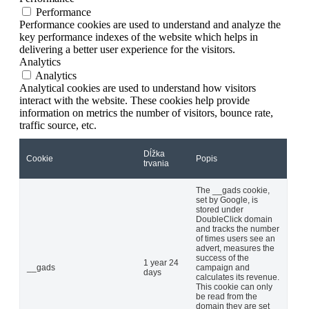
Performance
Performance cookies are used to understand and analyze the
key performance indexes of the website which helps in
delivering a better user experience for the visitors.
Analytics
Analytics
Analytical cookies are used to understand how visitors
interact with the website. These cookies help provide
information on metrics the number of visitors, bounce rate,
traffic source, etc.
Dĺžka
Cookie
Popis
trvania
The __gads cookie,
set by Google, is
stored under
DoubleClick domain
and tracks the number
of times users see an
advert, measures the
success of the
1 year 24
__gads
campaign and
days
calculates its revenue.
This cookie can only
be read from the
domain they are set