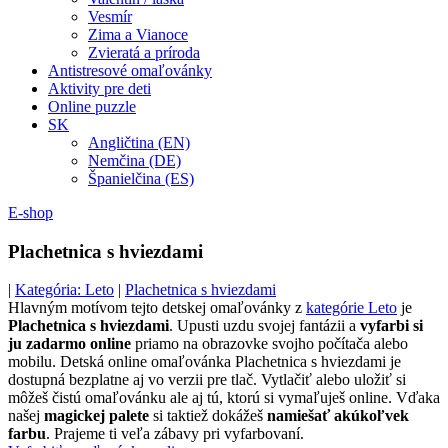
Vesmír
Zima a Vianoce
Zvieratá a príroda
Antistresové omaľovánky
Aktivity pre deti
Online puzzle
SK
Angličtina (EN)
Nemčina (DE)
Španielčina (ES)
E-shop
Plachetnica s hviezdami
|
Kategória: Leto
|
Plachetnica s hviezdami
Hlavným motívom tejto detskej omaľovánky z
kategórie Leto
je
Plachetnica s hviezdami
. Upusti uzdu svojej fantázii a
vyfarbi si
ju zadarmo online
priamo na obrazovke svojho počítača alebo
mobilu. Detská online omaľovánka Plachetnica s hviezdami je
dostupná bezplatne aj vo verzii pre tlač. Vytlačiť alebo uložiť si
môžeš čistú omaľovánku ale aj tú, ktorú si vymaľuješ online. Vďaka
našej
magickej palete
si taktiež dokážeš
namiešať akúkoľvek
farbu
. Prajeme ti veľa zábavy pri vyfarbovaní.