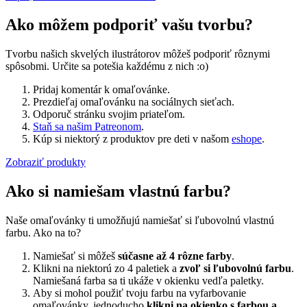
Ako môžem podporiť vašu tvorbu?
Tvorbu našich skvelých ilustrátorov môžeš podporiť rôznymi
spôsobmi. Určite sa potešia každému z nich :o)
Pridaj komentár k omaľovánke.
Prezdieľaj omaľovánku na sociálnych sieťach.
Odporuč stránku svojim priateľom.
Staň sa našim Patreonom
.
Kúp si niektorý z produktov pre deti v našom
eshope
.
Zobraziť produkty
Ako si namiešam vlastnú farbu?
Naše omaľovánky ti umožňujú namiešať si ľubovolnú vlastnú
farbu. Ako na to?
Namiešať si môžeš
súčasne až 4 rôzne farby
.
Klikni na niektorú zo 4 paletiek a
zvoľ si ľubovolnú farbu
.
Namiešaná farba sa ti ukáže v okienku vedľa paletky.
Aby si mohol použiť tvoju farbu na vyfarbovanie
omaľovánky, jednoducho
klikni na okienko s farbou a