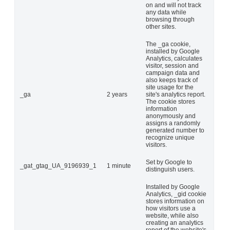
on and will not track
any data while
browsing through
other sites.
The _ga cookie,
installed by Google
Analytics, calculates
visitor, session and
campaign data and
also keeps track of
site usage for the
_ga
2 years
site's analytics report.
The cookie stores
information
anonymously and
assigns a randomly
generated number to
recognize unique
visitors.
Set by Google to
_gat_gtag_UA_9196939_1
1 minute
distinguish users.
Installed by Google
Analytics, _gid cookie
stores information on
how visitors use a
website, while also
creating an analytics