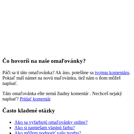
Jar a Veľká noc
Jeseň a Halloween
Kvety
Leto
Ľudia a cirkus
Mandaly
Čo hovoríš na naše omaľovánky?
Medvedíkovia a koníky
Páči sa ti táto omaľovánka? Ak áno, potešíme sa
tvojmu komentáru
.
Pokiaľ máš námet na novú maľovánku, tiež nám o ňom môžeš
Ovocie a zelenina
napísať.
Rozprávky a rozprávkové postavy
Táto omaľovánka ešte nemá žiadny komentár
. Nechceš nejaký
Šport
napísať?
Pridať komentár
Valentín / láska
Často kladené otázky
Vesmír
Ako sa vyfarbujú omaľovánky online?
Ako si namiešam vlastnú farbu?
Zima a Vianoce
Ako môžem podporiť vašu tvorbu?