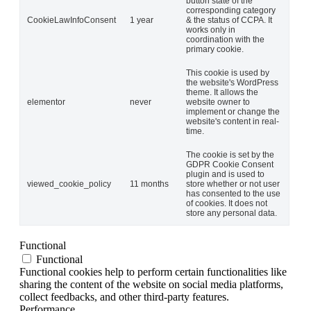
button state of the
corresponding category
CookieLawInfoConsent
1 year
& the status of CCPA. It
works only in
coordination with the
primary cookie.
This cookie is used by
the website's WordPress
theme. It allows the
elementor
never
website owner to
implement or change the
website's content in real-
time.
The cookie is set by the
GDPR Cookie Consent
plugin and is used to
viewed_cookie_policy
11 months
store whether or not user
has consented to the use
of cookies. It does not
store any personal data.
Functional
Functional
Functional cookies help to perform certain functionalities like
sharing the content of the website on social media platforms,
collect feedbacks, and other third-party features.
Performance