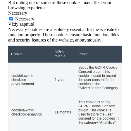
But opting out of some of these cookies may affect your
browsing experience.
Necessary
Necessary
Vždy zapnuté
Necessary cookies are absolutely essential for the website to
function properly. These cookies ensure basic functionalities
and security features of the website, anonymously.
Dĺžka
Cookie
Popis
trvania
Set by the GDPR Cookie
Consent plugin, this
cookielawinfo-
cookie is used to record
checkbox-
1 year
the user consent for the
advertisement
cookies in the
"Advertisement" category
.
This cookie is set by
GDPR Cookie Consent
cookielawinfo-
plugin. The cookie is
11 months
checkbox-analytics
used to store the user
consent for the cookies in
the category "Analytics".