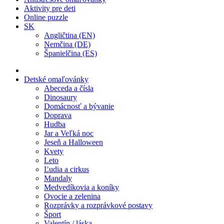
Aktivity pre deti
Online puzzle
SK
Angličtina (EN)
Nemčina (DE)
Španielčina (ES)
Detské omaľovánky
Abeceda a čísla
Dinosaury
Domácnosť a bývanie
Doprava
Hudba
Jar a Veľká noc
Jeseň a Halloween
Kvety
Leto
Ľudia a cirkus
Mandaly
Medvedíkovia a koníky
Ovocie a zelenina
Rozprávky a rozprávkové postavy
Šport
Valentín / láska