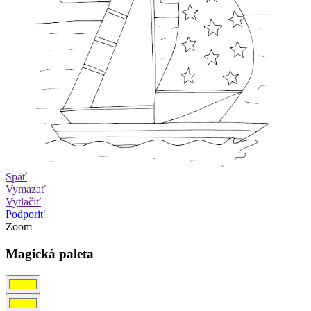
Späť
Vymazať
Vytlačiť
Podporiť
Zoom
Magická paleta