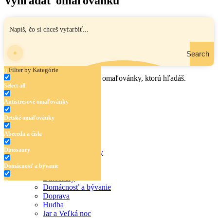
Vyhľadať omaľovánku
Search
Filter by Kategórie
Zadaj názov, oblasť alebo tému omaľovánky, ktorú hľadáš.
Select all
Antistresové omaľovánky
Detské omaľovánky
Abeceda a čísla
Dinosaury
Antistresové omaľovánky
Detské omaľovánky
Domácnosť a bývanie
Abeceda a čísla
Dinosaury
Doprava
Domácnosť a bývanie
Doprava
Hudba
Hudba
Jar a Veľká noc
Jar a Veľká noc