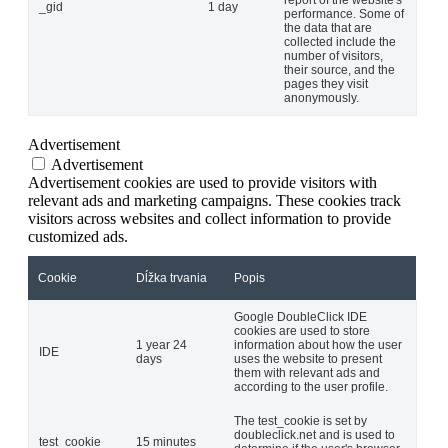
report of the website's
_gid
1 day
performance. Some of
the data that are
collected include the
number of visitors,
their source, and the
pages they visit
anonymously.
Advertisement
Advertisement
Advertisement cookies are used to provide visitors with
relevant ads and marketing campaigns. These cookies track
visitors across websites and collect information to provide
customized ads.
Cookie
Dĺžka trvania
Popis
Google DoubleClick IDE
cookies are used to store
1 year 24
information about how the user
IDE
days
uses the website to present
them with relevant ads and
according to the user profile.
The test_cookie is set by
doubleclick.net and is used to
test_cookie
15 minutes