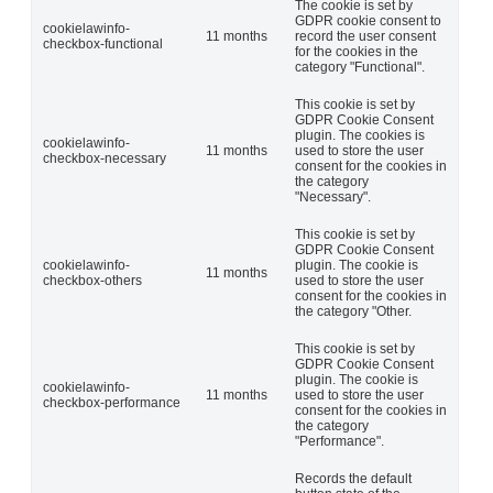
The cookie is set by
GDPR cookie consent to
cookielawinfo-
11 months
record the user consent
checkbox-functional
for the cookies in the
category "Functional".
This cookie is set by
GDPR Cookie Consent
plugin. The cookies is
cookielawinfo-
11 months
used to store the user
checkbox-necessary
consent for the cookies in
the category
"Necessary".
This cookie is set by
GDPR Cookie Consent
cookielawinfo-
plugin. The cookie is
11 months
checkbox-others
used to store the user
consent for the cookies in
the category "Other.
This cookie is set by
GDPR Cookie Consent
plugin. The cookie is
cookielawinfo-
11 months
used to store the user
checkbox-performance
consent for the cookies in
the category
"Performance".
Records the default