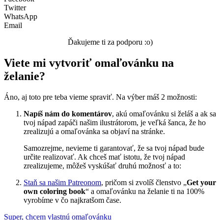
Nezaradené
Twitter
WhatsApp
Email
Ďakujeme ti za podporu :o)
Viete mi vytvoriť omaľovánku na
želanie?
Áno, aj toto pre teba vieme spraviť. Na výber máš 2 možnosti:
Napíš nám do komentárov
, akú omaľovánku si želáš a ak sa
tvoj nápad zapáči našim ilustrátorom, je veľká šanca, že ho
zrealizujú a omaľovánka sa objaví na stránke.
Samozrejme, nevieme ti garantovať, že sa tvoj nápad bude
určite realizovať. Ak chceš mať istotu, že tvoj nápad
zrealizujeme, môžeš vyskúšať druhú možnosť a to:
Staň sa našim Patreonom
, pričom si zvolíš členstvo „
Get your
own coloring book
“ a omaľovánku na želanie ti na 100%
vyrobíme v čo najkratšom čase.
Super, chcem vlastnú omaľovánku