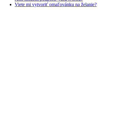
Zvieratá a príroda
Viete mi vytvoriť omaľovánku na želanie?
Nezaradené