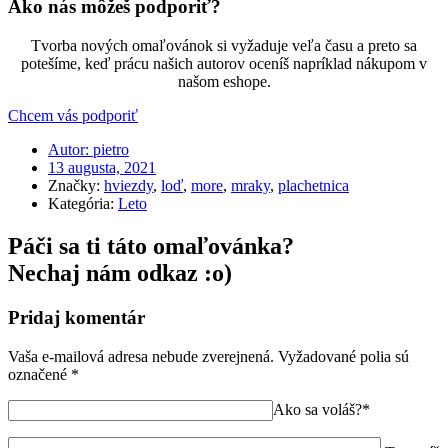
Ako nás môžeš podporiť?
Tvorba nových omaľovánok si vyžaduje veľa času a preto sa
potešíme, keď prácu našich autorov oceníš napríklad nákupom v
našom eshope.
Chcem vás podporiť
Autor:
pietro
13 augusta, 2021
Značky:
hviezdy
,
loď
,
more
,
mraky
,
plachetnica
Kategória:
Leto
Páči sa ti táto omaľovánka?
Nechaj nám odkaz :o)
Pridaj komentár
Vaša e-mailová adresa nebude zverejnená.
Vyžadované polia sú
označené
*
Ako sa voláš?*