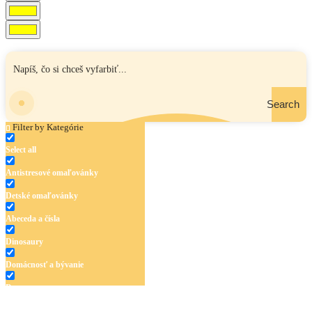
Search
Filter by Kategórie
Select all
Antistresové omaľovánky
Detské omaľovánky
Abeceda a čísla
Dinosaury
Domácnosť a bývanie
Doprava
Hudba