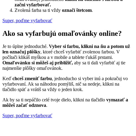
začni vyfarbovať.
Zvolená farba sa ti vždy
označí štetcom
.
Super, poďme vyfarbovať
Ako sa vyfarbujú omaľovánky online?
Je to úplne jednoduché.
Vyber si farbu, klikni na ňu a potom už
len označuj plôšky
, ktoré chceš vyfarbiť zvolenou farbou. V
počítači klikáš myškou a v mobile a tablete ťukáš prstami.
Omaľovánku si môžeš aj priblížiť,
aby sa ti dali vyfarbiť aj tie
najmenšie plôšky omaľovánok.
Keď
chceš zmeniť farbu
, jednoducho si vyber inú a pokračuj vo
vyfarbovaní. Ak sa náhodou pomýliš, nič sa nedeje, klikni na
tlačidlo späť a vrátiš sa vždy o jeden krok.
Ak by sa ti nepáčilo celé tvoje dielo, klikni na tlačidlo
vymazať a
môžeš začať odznova
.
Super, poďme vyfarbovať