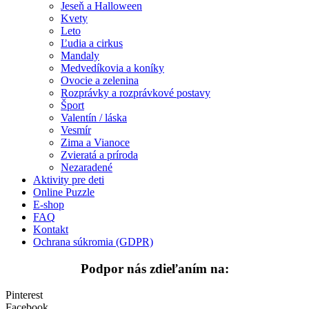
Jeseň a Halloween
Jeseň a Halloween
Kvety
Leto
Kvety
Ľudia a cirkus
Mandaly
Leto
Medvedíkovia a koníky
Ovocie a zelenina
Ľudia a cirkus
Rozprávky a rozprávkové postavy
Šport
Mandaly
Valentín / láska
Vesmír
Medvedíkovia a koníky
Zima a Vianoce
Ovocie a zelenina
Zvieratá a príroda
Nezaradené
Rozprávky a rozprávkové postavy
Aktivity pre deti
Online Puzzle
Šport
E-shop
FAQ
Valentín / láska
Kontakt
Ochrana súkromia (GDPR)
Vesmír
Podpor nás zdieľaním na:
Zima a Vianoce
Zvieratá a príroda
Pinterest
Facebook