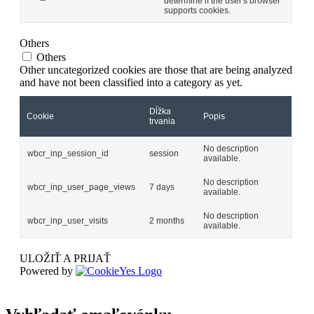
determine if the user's browser
supports cookies.
Others
Others
Other uncategorized cookies are those that are being analyzed
and have not been classified into a category as yet.
Dĺžka
Cookie
Popis
trvania
No description
wbcr_inp_session_id
session
available.
No description
wbcr_inp_user_page_views
7 days
available.
No description
wbcr_inp_user_visits
2 months
available.
ULOŽIŤ A PRIJAŤ
Powered by