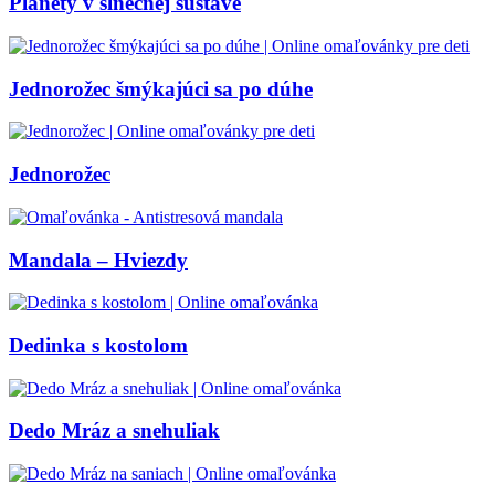
Planéty v slnečnej sústave
Jednorožec šmýkajúci sa po dúhe
Jednorožec
Mandala – Hviezdy
Dedinka s kostolom
Dedo Mráz a snehuliak