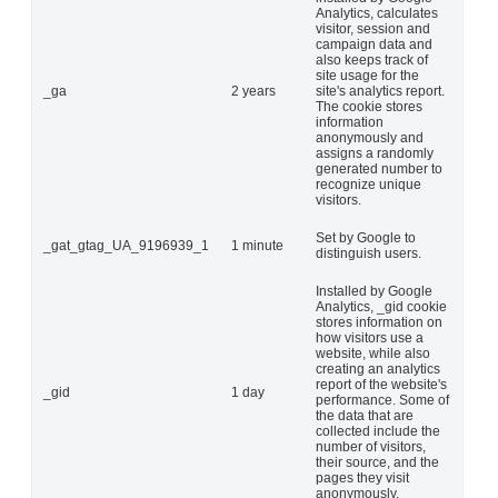
Analytics, calculates
visitor, session and
campaign data and
also keeps track of
site usage for the
_ga
2 years
site's analytics report.
The cookie stores
information
anonymously and
assigns a randomly
generated number to
recognize unique
visitors.
Set by Google to
_gat_gtag_UA_9196939_1
1 minute
distinguish users.
Installed by Google
Analytics, _gid cookie
stores information on
how visitors use a
website, while also
creating an analytics
report of the website's
_gid
1 day
performance. Some of
the data that are
collected include the
number of visitors,
their source, and the
pages they visit
anonymously.