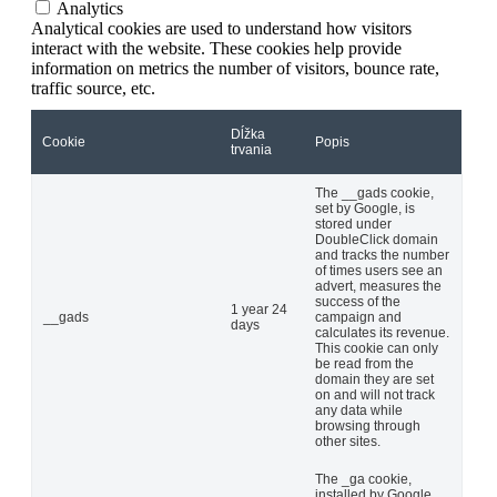
Analytics
Analytical cookies are used to understand how visitors
interact with the website. These cookies help provide
information on metrics the number of visitors, bounce rate,
traffic source, etc.
Dĺžka
Cookie
Popis
trvania
The __gads cookie,
set by Google, is
stored under
DoubleClick domain
and tracks the number
of times users see an
advert, measures the
success of the
1 year 24
__gads
campaign and
days
calculates its revenue.
This cookie can only
be read from the
domain they are set
on and will not track
any data while
browsing through
other sites.
The _ga cookie,
installed by Google