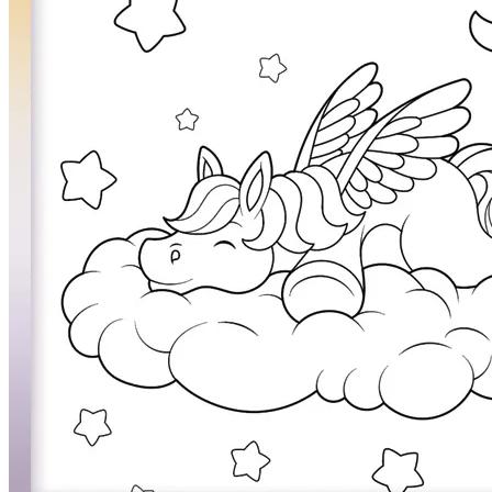
Ľudia a cirkus
Mandaly
Medvedíkovia a koníky
Ovocie a zelenina
Rozprávky a rozprávkové postavy
Šport
Valentín / láska
Vesmír
Zima a Vianoce
Zvieratá a príroda
Nezaradené