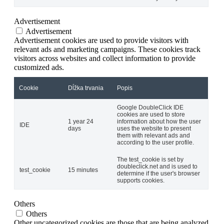
Advertisement
Advertisement
Advertisement cookies are used to provide visitors with
relevant ads and marketing campaigns. These cookies track
visitors across websites and collect information to provide
customized ads.
Cookie
Dĺžka trvania
Popis
Google DoubleClick IDE
cookies are used to store
1 year 24
information about how the user
IDE
days
uses the website to present
them with relevant ads and
according to the user profile.
The test_cookie is set by
doubleclick.net and is used to
test_cookie
15 minutes
determine if the user's browser
supports cookies.
Others
Others
Other uncategorized cookies are those that are being analyzed