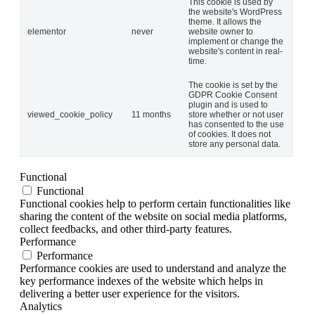
This cookie is used by
the website's WordPress
theme. It allows the
elementor
never
website owner to
implement or change the
website's content in real-
time.
The cookie is set by the
GDPR Cookie Consent
plugin and is used to
viewed_cookie_policy
11 months
store whether or not user
has consented to the use
of cookies. It does not
store any personal data.
Functional
Functional
Functional cookies help to perform certain functionalities like
sharing the content of the website on social media platforms,
collect feedbacks, and other third-party features.
Performance
Performance
Performance cookies are used to understand and analyze the
key performance indexes of the website which helps in
delivering a better user experience for the visitors.
Analytics