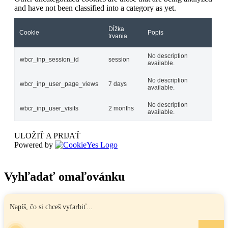
and have not been classified into a category as yet.
Dĺžka
Cookie
Popis
trvania
No description
wbcr_inp_session_id
session
available.
No description
wbcr_inp_user_page_views
7 days
available.
No description
wbcr_inp_user_visits
2 months
available.
ULOŽIŤ A PRIJAŤ
Powered by
Vyhľadať omaľovánku