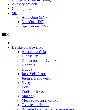
Aktivity pre deti
Online puzzle
SK
Angličtina (EN)
Nemčina (DE)
Španielčina (ES)
Detské omaľovánky
Abeceda a čísla
Dinosaury
Domácnosť a bývanie
Doprava
Hudba
Jar a Veľká noc
Jeseň a Halloween
Kvety
Leto
Ľudia a cirkus
Mandaly
Medvedíkovia a koníky
Ovocie a zelenina
Rozprávky a rozprávkové postavy