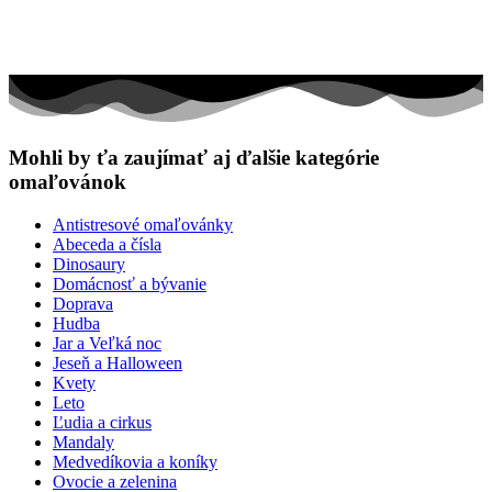
Mohli by ťa zaujímať aj ďalšie kategórie
omaľovánok
Antistresové omaľovánky
Abeceda a čísla
Dinosaury
Domácnosť a bývanie
Doprava
Hudba
Jar a Veľká noc
Jeseň a Halloween
Kvety
Leto
Ľudia a cirkus
Mandaly
Medvedíkovia a koníky
Ovocie a zelenina