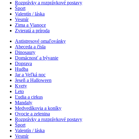
Rozprávky a rozprávkové postavy
Šport
Valentín / láska
Vesmír
Zima a Vianoce
Zvieratá a príroda
Antistresové omaľovánky
Abeceda a čísla
Dinosaury
Domácnosť a bývanie
Doprava
Hudba
Jar a Veľká noc
Jeseň a Halloween
Kvety
Leto
Ľudia a cirkus
Mandaly
Medvedíkovia a koníky
Ovocie a zelenina
Rozprávky a rozprávkové postavy
Šport
Valentín / láska
Vesmír