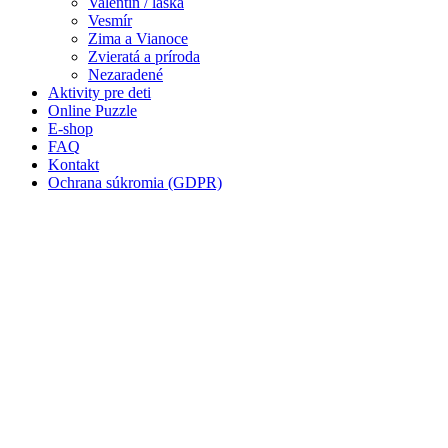
Valentín / láska
Vesmír
Ľudia a cirkus
Zima a Vianoce
Mandaly
Zvieratá a príroda
Nezaradené
Medvedíkovia a koníky
Aktivity pre deti
Online Puzzle
Ovocie a zelenina
E-shop
FAQ
Rozprávky a rozprávkové postavy
Kontakt
Ochrana súkromia (GDPR)
Šport
Valentín / láska
Vesmír
Zima a Vianoce
Zvieratá a príroda
Nezaradené