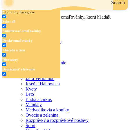
Search
Filter by Kategórie
Zadaj názov, oblasť alebo tému omaľovánky, ktorú hľadáš.
Select all
Antistresové omaľovánky
Detské omaľovánky
Antistresové omaľovánky
Detské omaľovánky
Abeceda a čísla
Abeceda a čísla
Dinosaury
Dinosaury
Domácnosť a bývanie
Doprava
Domácnosť a bývanie
Hudba
Jar a Veľká noc
Doprava
Jeseň a Halloween
Hudba
Kvety
Leto
Jar a Veľká noc
Ľudia a cirkus
Mandaly
Jeseň a Halloween
Medvedíkovia a koníky
Ovocie a zelenina
Kvety
Rozprávky a rozprávkové postavy
Šport
Leto