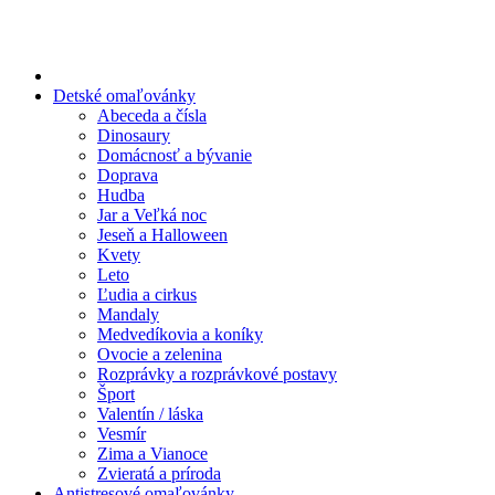
Preskočiť
na
obsah
Detské omaľovánky
Abeceda a čísla
Dinosaury
Domácnosť a bývanie
Doprava
Hudba
Jar a Veľká noc
Jeseň a Halloween
Kvety
Leto
Ľudia a cirkus
Mandaly
Medvedíkovia a koníky
Ovocie a zelenina
Rozprávky a rozprávkové postavy
Šport
Valentín / láska
Vesmír
Zima a Vianoce
Zvieratá a príroda
Antistresové omaľovánky