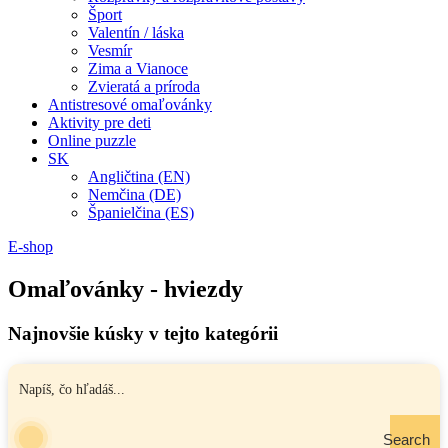
Šport
Valentín / láska
Vesmír
Zima a Vianoce
Zvieratá a príroda
Antistresové omaľovánky
Aktivity pre deti
Online puzzle
SK
Angličtina (EN)
Nemčina (DE)
Španielčina (ES)
E-shop
Omaľovánky - hviezdy
Najnovšie kúsky v tejto kategórii
Search