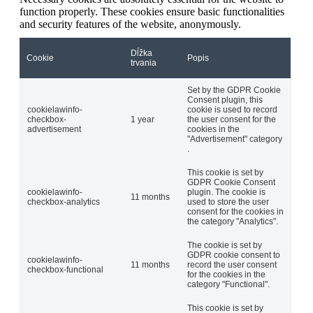
function properly. These cookies ensure basic functionalities
and security features of the website, anonymously.
Dĺžka
Cookie
Popis
trvania
Set by the GDPR Cookie
Consent plugin, this
cookielawinfo-
cookie is used to record
checkbox-
1 year
the user consent for the
advertisement
cookies in the
"Advertisement" category
.
This cookie is set by
GDPR Cookie Consent
cookielawinfo-
plugin. The cookie is
11 months
checkbox-analytics
used to store the user
consent for the cookies in
the category "Analytics".
The cookie is set by
GDPR cookie consent to
cookielawinfo-
11 months
record the user consent
checkbox-functional
for the cookies in the
category "Functional".
This cookie is set by