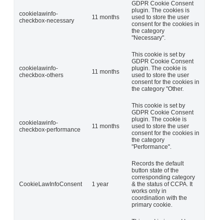
GDPR Cookie Consent
plugin. The cookies is
cookielawinfo-
11 months
used to store the user
checkbox-necessary
consent for the cookies in
the category
"Necessary".
This cookie is set by
GDPR Cookie Consent
cookielawinfo-
plugin. The cookie is
11 months
checkbox-others
used to store the user
consent for the cookies in
the category "Other.
This cookie is set by
GDPR Cookie Consent
plugin. The cookie is
cookielawinfo-
11 months
used to store the user
checkbox-performance
consent for the cookies in
the category
"Performance".
Records the default
button state of the
corresponding category
CookieLawInfoConsent
1 year
& the status of CCPA. It
works only in
coordination with the
primary cookie.