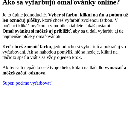
Ako sa vyfarbujú omaľovánky online?
Je to úplne jednoduché.
Vyber si farbu, klikni na ňu a potom už
len označuj plôšky
, ktoré chceš vyfarbiť zvolenou farbou. V
počítači klikáš myškou a v mobile a tablete ťukáš prstami.
Omaľovánku si môžeš aj priblížiť,
aby sa ti dali vyfarbiť aj tie
najmenšie plôšky omaľovánok.
Keď
chceš zmeniť farbu
, jednoducho si vyber inú a pokračuj vo
vyfarbovaní. Ak sa náhodou pomýliš, nič sa nedeje, klikni na
tlačidlo späť a vrátiš sa vždy o jeden krok.
Ak by sa ti nepáčilo celé tvoje dielo, klikni na tlačidlo
vymazať a
môžeš začať odznova
.
Super, poďme vyfarbovať