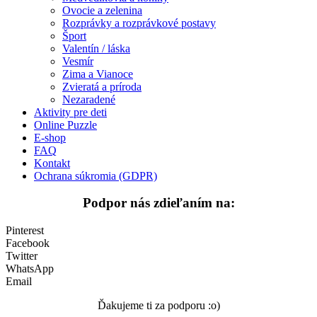
Ovocie a zelenina
Vesmír
Rozprávky a rozprávkové postavy
Šport
Zima a Vianoce
Valentín / láska
Zvieratá a príroda
Vesmír
Zima a Vianoce
Nezaradené
Zvieratá a príroda
Nezaradené
Aktivity pre deti
Online Puzzle
E-shop
FAQ
Kontakt
Ochrana súkromia (GDPR)
Podpor nás zdieľaním na:
Pinterest
Facebook
Twitter
WhatsApp
Email
Ďakujeme ti za podporu :o)