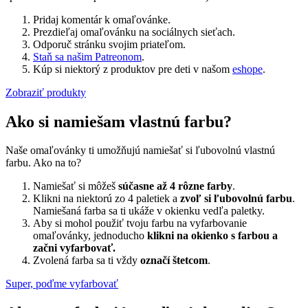
Pridaj komentár k omaľovánke.
Prezdieľaj omaľovánku na sociálnych sieťach.
Odporuč stránku svojim priateľom.
Staň sa našim Patreonom
.
Kúp si niektorý z produktov pre deti v našom
eshope
.
Zobraziť produkty
Ako si namiešam vlastnú farbu?
Naše omaľovánky ti umožňujú namiešať si ľubovolnú vlastnú
farbu. Ako na to?
Namiešať si môžeš
súčasne až 4 rôzne farby
.
Klikni na niektorú zo 4 paletiek a
zvoľ si ľubovolnú farbu
.
Namiešaná farba sa ti ukáže v okienku vedľa paletky.
Aby si mohol použiť tvoju farbu na vyfarbovanie
omaľovánky, jednoducho
klikni na okienko s farbou a
začni vyfarbovať.
Zvolená farba sa ti vždy
označí štetcom
.
Super, poďme vyfarbovať