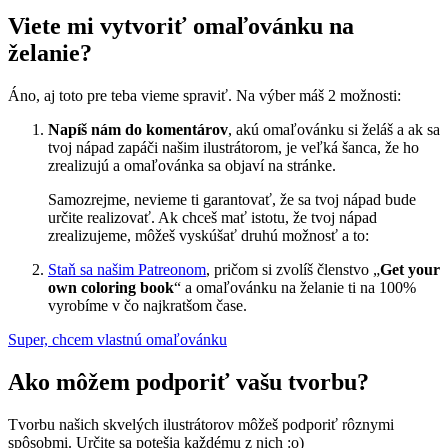
Viete mi vytvoriť omaľovánku na
želanie?
Áno, aj toto pre teba vieme spraviť. Na výber máš 2 možnosti:
Napíš nám do komentárov
, akú omaľovánku si želáš a ak sa
tvoj nápad zapáči našim ilustrátorom, je veľká šanca, že ho
zrealizujú a omaľovánka sa objaví na stránke.
Samozrejme, nevieme ti garantovať, že sa tvoj nápad bude
určite realizovať. Ak chceš mať istotu, že tvoj nápad
zrealizujeme, môžeš vyskúšať druhú možnosť a to:
Staň sa našim Patreonom
, pričom si zvolíš členstvo „
Get your
own coloring book
“ a omaľovánku na želanie ti na 100%
vyrobíme v čo najkratšom čase.
Super, chcem vlastnú omaľovánku
Ako môžem podporiť vašu tvorbu?
Tvorbu našich skvelých ilustrátorov môžeš podporiť rôznymi
spôsobmi. Určite sa potešia každému z nich :o)