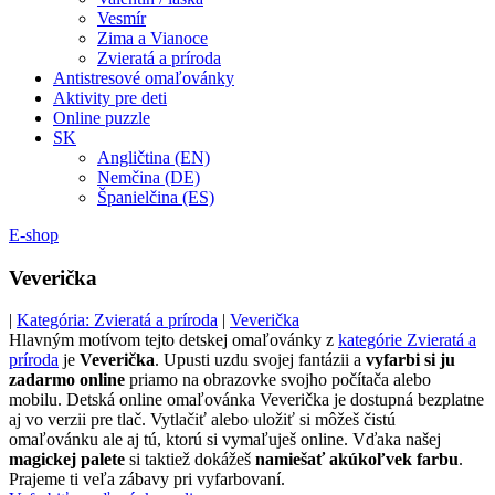
Vesmír
Zima a Vianoce
Zvieratá a príroda
Antistresové omaľovánky
Aktivity pre deti
Online puzzle
SK
Angličtina (EN)
Nemčina (DE)
Španielčina (ES)
E-shop
Veverička
|
Kategória: Zvieratá a príroda
|
Veverička
Hlavným motívom tejto detskej omaľovánky z
kategórie Zvieratá a
príroda
je
Veverička
. Upusti uzdu svojej fantázii a
vyfarbi si ju
zadarmo online
priamo na obrazovke svojho počítača alebo
mobilu. Detská online omaľovánka Veverička je dostupná bezplatne
aj vo verzii pre tlač. Vytlačiť alebo uložiť si môžeš čistú
omaľovánku ale aj tú, ktorú si vymaľuješ online. Vďaka našej
magickej palete
si taktiež dokážeš
namiešať akúkoľvek farbu
.
Prajeme ti veľa zábavy pri vyfarbovaní.