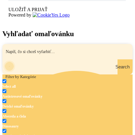
ULOŽIŤ A PRIJAŤ
Powered by
Vyhľadať omaľovánku
Search
Filter by Kategórie
Select all
Antistresové omaľovánky
Detské omaľovánky
Abeceda a čísla
Dinosaury