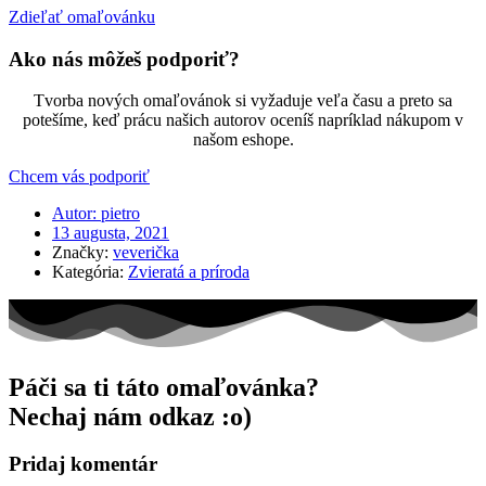
Zdieľať omaľovánku
Ako nás môžeš podporiť?
Tvorba nových omaľovánok si vyžaduje veľa času a preto sa
potešíme, keď prácu našich autorov oceníš napríklad nákupom v
našom eshope.
Chcem vás podporiť
Autor:
pietro
13 augusta, 2021
Značky:
veverička
Kategória:
Zvieratá a príroda
Páči sa ti táto omaľovánka?
Nechaj nám odkaz :o)
Pridaj komentár