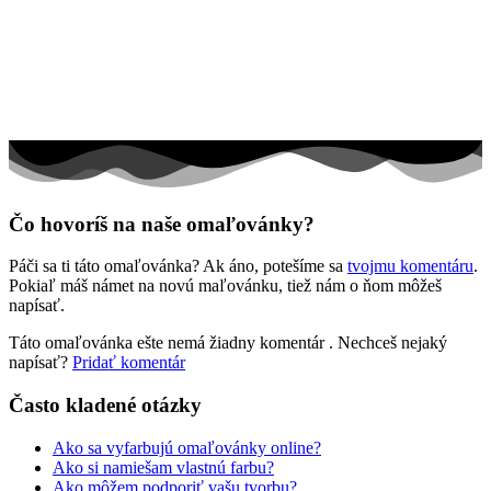
Rozprávky a rozprávkové postavy
Šport
Valentín / láska
Vesmír
Zima a Vianoce
Zvieratá a príroda
Čo hovoríš na naše omaľovánky?
Nezaradené
Páči sa ti táto omaľovánka? Ak áno, potešíme sa
tvojmu komentáru
.
Pokiaľ máš námet na novú maľovánku, tiež nám o ňom môžeš
napísať.
Táto omaľovánka ešte nemá žiadny komentár
. Nechceš nejaký
napísať?
Pridať komentár
Často kladené otázky
Ako sa vyfarbujú omaľovánky online?
Ako si namiešam vlastnú farbu?
Ako môžem podporiť vašu tvorbu?