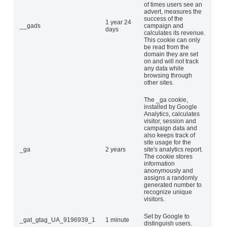
of times users see an
advert, measures the
success of the
1 year 24
__gads
campaign and
days
calculates its revenue.
This cookie can only
be read from the
domain they are set
on and will not track
any data while
browsing through
other sites.
The _ga cookie,
installed by Google
Analytics, calculates
visitor, session and
campaign data and
also keeps track of
site usage for the
_ga
2 years
site's analytics report.
The cookie stores
information
anonymously and
assigns a randomly
generated number to
recognize unique
visitors.
Set by Google to
_gat_gtag_UA_9196939_1
1 minute
distinguish users.