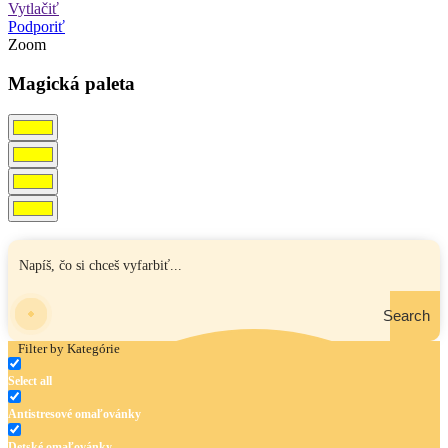
Vytlačiť
Podporiť
Zoom
Magická paleta
Search
Filter by Kategórie
Select all
Antistresové omaľovánky
Detské omaľovánky