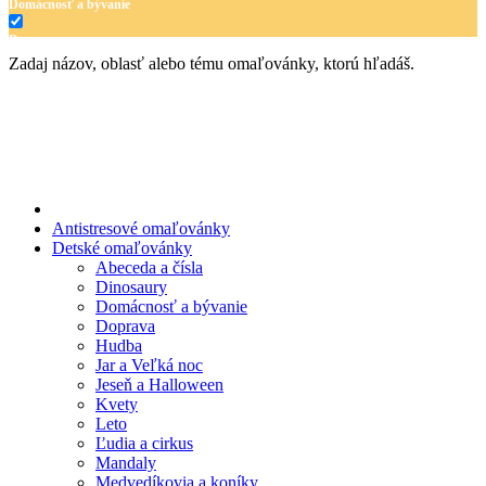
Domácnosť a bývanie
Doprava
Zadaj názov, oblasť alebo tému omaľovánky, ktorú hľadáš.
Hudba
Jar a Veľká noc
Jeseň a Halloween
Kvety
Leto
Antistresové omaľovánky
Detské omaľovánky
Ľudia a cirkus
Abeceda a čísla
Dinosaury
Mandaly
Domácnosť a bývanie
Doprava
Medvedíkovia a koníky
Hudba
Ovocie a zelenina
Jar a Veľká noc
Jeseň a Halloween
Rozprávky a rozprávkové postavy
Kvety
Leto
Šport
Ľudia a cirkus
Mandaly
Valentín / láska
Medvedíkovia a koníky