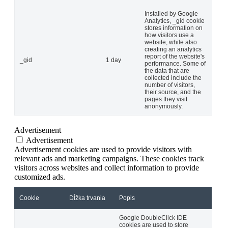
Installed by Google
Analytics, _gid cookie
stores information on
how visitors use a
website, while also
creating an analytics
report of the website's
_gid
1 day
performance. Some of
the data that are
collected include the
number of visitors,
their source, and the
pages they visit
anonymously.
Advertisement
Advertisement
Advertisement cookies are used to provide visitors with
relevant ads and marketing campaigns. These cookies track
visitors across websites and collect information to provide
customized ads.
Cookie
Dĺžka trvania
Popis
Google DoubleClick IDE
cookies are used to store