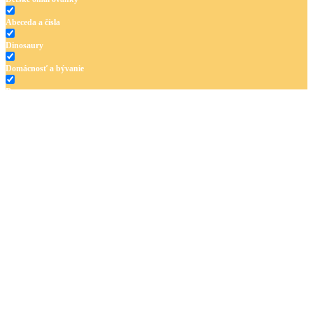
Abeceda a čísla
Dinosaury
Domácnosť a bývanie
Doprava
Hudba
Jar a Veľká noc
Jeseň a Halloween
Kvety
Leto
Ľudia a cirkus
Mandaly
Medvedíkovia a koníky
Ovocie a zelenina