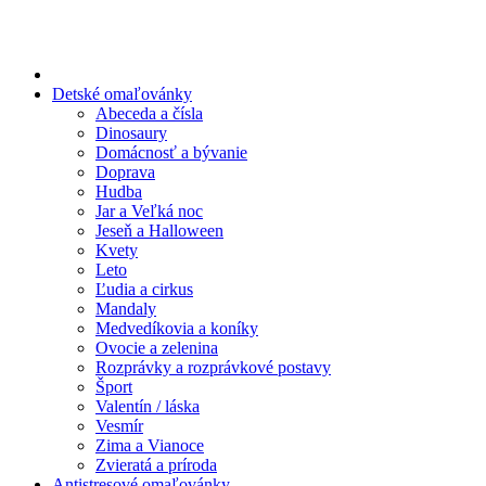
Preskočiť
na
obsah
Detské omaľovánky
Abeceda a čísla
Dinosaury
Domácnosť a bývanie
Doprava
Hudba
Jar a Veľká noc
Jeseň a Halloween
Kvety
Leto
Ľudia a cirkus
Mandaly
Medvedíkovia a koníky
Ovocie a zelenina
Rozprávky a rozprávkové postavy
Šport
Valentín / láska
Vesmír
Zima a Vianoce
Zvieratá a príroda
Antistresové omaľovánky