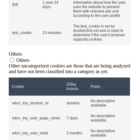
1 year 24
information about how the user
IDE
days
uses the website to present
them with relevant ads and
according to the user profile.
The test_cookie is set by
doubleclick.net and is used to
test_cookie
15 minutes
determine if the user's browser
supports cookies.
Others
Others
Other uncategorized cookies are those that are being analyzed
and have not been classified into a category as yet.
Dĺžka
Cookie
Popis
trvania
No description
wbcr_inp_session_id
session
available.
No description
wbcr_inp_user_page_views
7 days
available.
No description
wbcr_inp_user_visits
2 months
available.