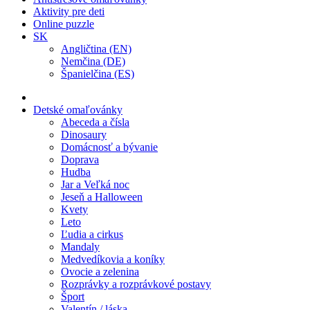
Aktivity pre deti
Online puzzle
SK
Angličtina (EN)
Nemčina (DE)
Španielčina (ES)
Detské omaľovánky
Abeceda a čísla
Dinosaury
Domácnosť a bývanie
Doprava
Hudba
Jar a Veľká noc
Jeseň a Halloween
Kvety
Leto
Ľudia a cirkus
Mandaly
Medvedíkovia a koníky
Ovocie a zelenina
Rozprávky a rozprávkové postavy
Šport
Valentín / láska