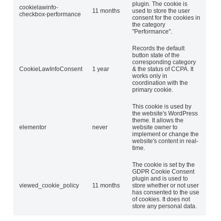
plugin. The cookie is
cookielawinfo-
11 months
used to store the user
checkbox-performance
consent for the cookies in
the category
"Performance".
Records the default
button state of the
corresponding category
CookieLawInfoConsent
1 year
& the status of CCPA. It
works only in
coordination with the
primary cookie.
This cookie is used by
the website's WordPress
theme. It allows the
elementor
never
website owner to
implement or change the
website's content in real-
time.
The cookie is set by the
GDPR Cookie Consent
plugin and is used to
viewed_cookie_policy
11 months
store whether or not user
has consented to the use
of cookies. It does not
store any personal data.