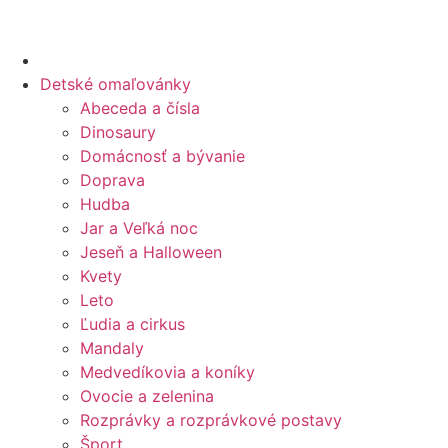
Preskočiť
na
obsah
Detské omaľovánky
Abeceda a čísla
Dinosaury
Domácnosť a bývanie
Doprava
Hudba
Jar a Veľká noc
Jeseň a Halloween
Kvety
Leto
Ľudia a cirkus
Mandaly
Medvedíkovia a koníky
Ovocie a zelenina
Rozprávky a rozprávkové postavy
Šport