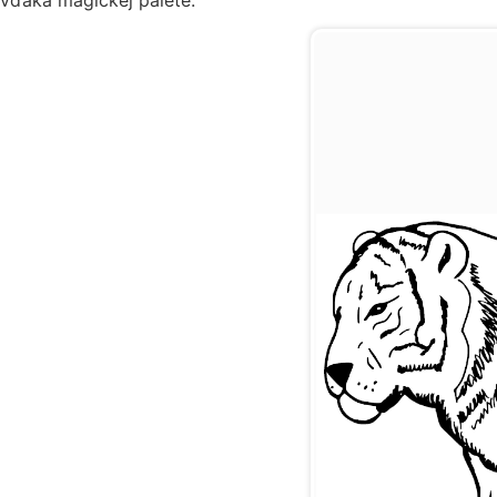
vďaka magickej palete.