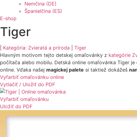
Nemčina (DE)
Španielčina (ES)
E-shop
Tiger
|
Kategória: Zvieratá a príroda
|
Tiger
Hlavným motívom tejto detskej omaľovánky z
kategórie Zv
počítača alebo mobilu. Detská online omaľovánka Tiger je do
online. Vďaka našej
magickej palete
si taktiež dokážeš
nam
Vyfarbiť omaľovánku online
Vytlačiť / Uložiť do PDF
Vyfarbiť omaľovánku
Uložiť do PDF