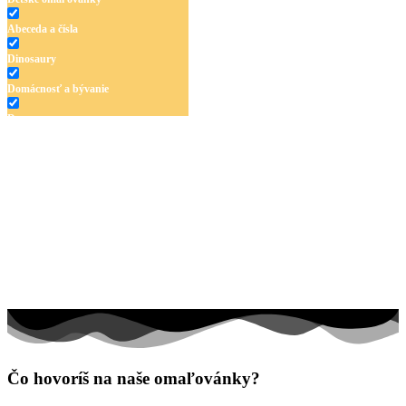
Abeceda a čísla
Dinosaury
Domácnosť a bývanie
Doprava
Hudba
Jar a Veľká noc
Jeseň a Halloween
Kvety
Leto
Ľudia a cirkus
Mandaly
Medvedíkovia a koníky
Čo hovoríš na naše omaľovánky?
Ovocie a zelenina