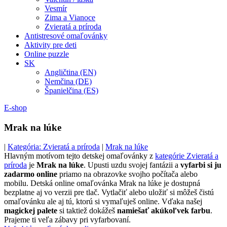
Vesmír
Zima a Vianoce
Zvieratá a príroda
Antistresové omaľovánky
Aktivity pre deti
Online puzzle
SK
Angličtina (EN)
Nemčina (DE)
Španielčina (ES)
E-shop
Mrak na lúke
|
Kategória: Zvieratá a príroda
|
Mrak na lúke
Hlavným motívom tejto detskej omaľovánky z
kategórie Zvieratá a
príroda
je
Mrak na lúke
. Upusti uzdu svojej fantázii a
vyfarbi si ju
zadarmo online
priamo na obrazovke svojho počítača alebo
mobilu. Detská online omaľovánka Mrak na lúke je dostupná
bezplatne aj vo verzii pre tlač. Vytlačiť alebo uložiť si môžeš čistú
omaľovánku ale aj tú, ktorú si vymaľuješ online. Vďaka našej
magickej palete
si taktiež dokážeš
namiešať akúkoľvek farbu
.
Prajeme ti veľa zábavy pri vyfarbovaní.