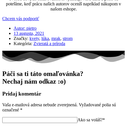
potešíme, keď prácu našich autorov oceníš napríklad nákupom v
našom eshope.
Chcem vás podporiť
Autor:
pietro
13 augusta, 2021
Značky:
kvety
,
lúka
,
mrak
,
strom
Kategória:
Zvieratá a príroda
Páči sa ti táto omaľovánka?
Nechaj nám odkaz :o)
Pridaj komentár
Vaša e-mailová adresa nebude zverejnená.
Vyžadované polia sú
označené
*
Ako sa voláš?*