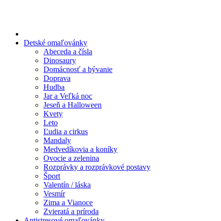
Preskočiť
na
obsah
Detské omaľovánky
Abeceda a čísla
Dinosaury
Domácnosť a bývanie
Doprava
Hudba
Jar a Veľká noc
Jeseň a Halloween
Kvety
Leto
Ľudia a cirkus
Mandaly
Medvedíkovia a koníky
Ovocie a zelenina
Rozprávky a rozprávkové postavy
Šport
Valentín / láska
Vesmír
Zima a Vianoce
Zvieratá a príroda
Antistresové omaľovánky