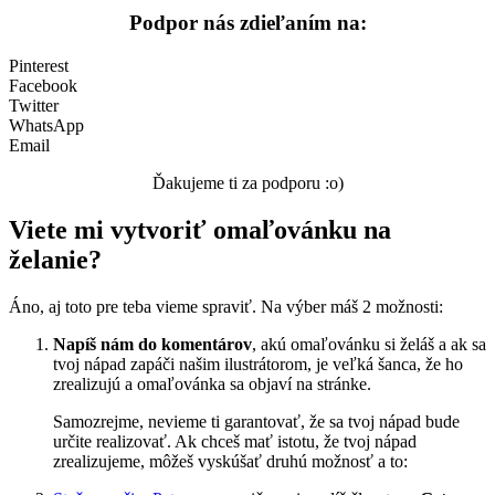
Podpor nás zdieľaním na:
Zima a Vianoce
Zvieratá a príroda
Pinterest
Facebook
Nezaradené
Twitter
WhatsApp
Email
Ďakujeme ti za podporu :o)
Viete mi vytvoriť omaľovánku na
želanie?
Áno, aj toto pre teba vieme spraviť. Na výber máš 2 možnosti:
Napíš nám do komentárov
, akú omaľovánku si želáš a ak sa
tvoj nápad zapáči našim ilustrátorom, je veľká šanca, že ho
zrealizujú a omaľovánka sa objaví na stránke.
Samozrejme, nevieme ti garantovať, že sa tvoj nápad bude
určite realizovať. Ak chceš mať istotu, že tvoj nápad
zrealizujeme, môžeš vyskúšať druhú možnosť a to: