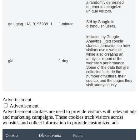
a randomly generated
number to recognize
unique visitors.
Set by Google to
_gat_gtag_UA_9196939_1
1 minute
distinguish users.
Installed by Google
Analytics, _gid cookie
stores information on how
visitors use a website,
while also creating an
analytics report of the
_gid
1 day
website's performance.
Some of the data that are
collected include the
number of visitors, their
source, and the pages they
visit anonymously.
Advertisement
Advertisement
Advertisement cookies are used to provide visitors with relevant ads
and marketing campaigns. These cookies track visitors across
websites and collect information to provide customized ads.
Cookie
Dĺžka trvania
Popis