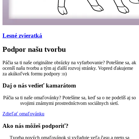
Lesné zvieratká
Podpor našu tvorbu
Páčia sa ti naše originálne obrázky na vyfarbovanie? Potešíme sa, ak
oceníš našu tvorbu a tým aj ďalší rozvoj stránky. Vopred ďakujeme
za akúkoľvek formu podpory :o)
Daj o nás vedieť kamarátom
Páčia sa ti naše omaľovánky? Potešíme sa, keď sa o ne podelíš aj so
svojimi známymi prostredníctvom sociálnych sietí.
Zdieľať omaľovánku
Ako nás môžeš podporiť?
Tvorba nových omaľovánok si vyžaduje veľa času a preto sa