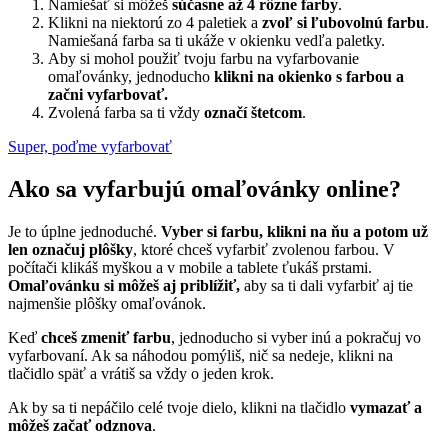
Namiešať si môžeš
súčasne až 4 rôzne farby
.
Klikni na niektorú zo 4 paletiek a
zvoľ si ľubovolnú farbu
.
Namiešaná farba sa ti ukáže v okienku vedľa paletky.
Aby si mohol použiť tvoju farbu na vyfarbovanie
omaľovánky, jednoducho
klikni na okienko s farbou a
začni vyfarbovať.
Zvolená farba sa ti vždy
označí štetcom
.
Super, poďme vyfarbovať
Ako sa vyfarbujú omaľovánky online?
Je to úplne jednoduché.
Vyber si farbu, klikni na ňu a potom už
len označuj plôšky
, ktoré chceš vyfarbiť zvolenou farbou. V
počítači klikáš myškou a v mobile a tablete ťukáš prstami.
Omaľovánku si môžeš aj priblížiť,
aby sa ti dali vyfarbiť aj tie
najmenšie plôšky omaľovánok.
Keď
chceš zmeniť farbu
, jednoducho si vyber inú a pokračuj vo
vyfarbovaní. Ak sa náhodou pomýliš, nič sa nedeje, klikni na
tlačidlo späť a vrátiš sa vždy o jeden krok.
Ak by sa ti nepáčilo celé tvoje dielo, klikni na tlačidlo
vymazať a
môžeš začať odznova
.