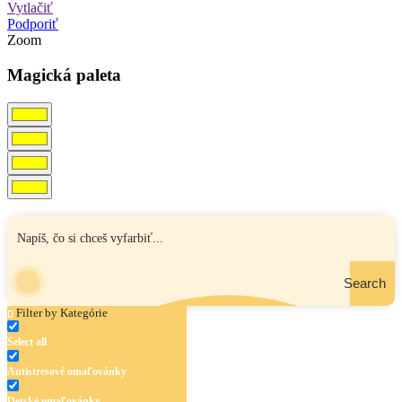
Vytlačiť
Podporiť
Zoom
Magická paleta
Search
Filter by Kategórie
Select all
Antistresové omaľovánky
Detské omaľovánky