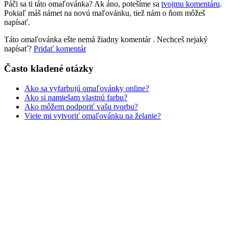
Páči sa ti táto omaľovánka? Ak áno, potešíme sa
tvojmu komentáru
.
Rozprávky a rozprávkové postavy
Pokiaľ máš námet na novú maľovánku, tiež nám o ňom môžeš
napísať.
Šport
Táto omaľovánka ešte nemá žiadny komentár
. Nechceš nejaký
Valentín / láska
napísať?
Pridať komentár
Vesmír
Často kladené otázky
Zima a Vianoce
Ako sa vyfarbujú omaľovánky online?
Zvieratá a príroda
Ako si namiešam vlastnú farbu?
Ako môžem podporiť vašu tvorbu?
Nezaradené
Viete mi vytvoriť omaľovánku na želanie?