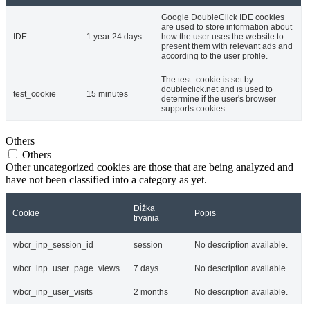
Google DoubleClick IDE cookies
are used to store information about
IDE
1 year 24 days
how the user uses the website to
present them with relevant ads and
according to the user profile.
The test_cookie is set by
doubleclick.net and is used to
test_cookie
15 minutes
determine if the user's browser
supports cookies.
Others
Others
Other uncategorized cookies are those that are being analyzed and
have not been classified into a category as yet.
Dĺžka
Cookie
Popis
trvania
wbcr_inp_session_id
session
No description available.
wbcr_inp_user_page_views
7 days
No description available.
wbcr_inp_user_visits
2 months
No description available.