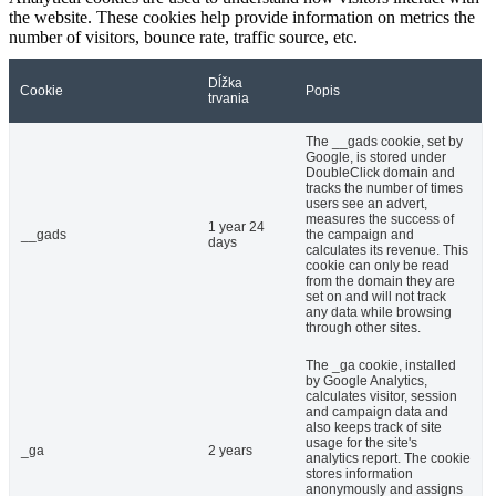
the website. These cookies help provide information on metrics the
number of visitors, bounce rate, traffic source, etc.
Dĺžka
Cookie
Popis
trvania
The __gads cookie, set by
Google, is stored under
DoubleClick domain and
tracks the number of times
users see an advert,
measures the success of
1 year 24
__gads
the campaign and
days
calculates its revenue. This
cookie can only be read
from the domain they are
set on and will not track
any data while browsing
through other sites.
The _ga cookie, installed
by Google Analytics,
calculates visitor, session
and campaign data and
also keeps track of site
usage for the site's
_ga
2 years
analytics report. The cookie
stores information
anonymously and assigns