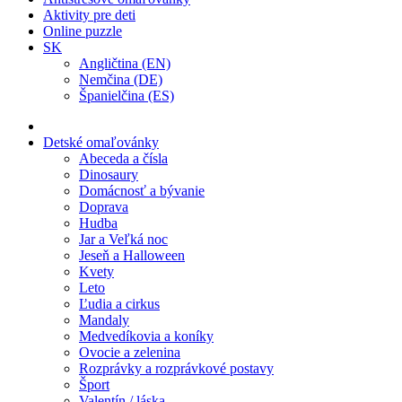
Aktivity pre deti
Online puzzle
SK
Angličtina (EN)
Nemčina (DE)
Španielčina (ES)
Detské omaľovánky
Abeceda a čísla
Dinosaury
Domácnosť a bývanie
Doprava
Hudba
Jar a Veľká noc
Jeseň a Halloween
Kvety
Leto
Ľudia a cirkus
Mandaly
Medvedíkovia a koníky
Ovocie a zelenina
Rozprávky a rozprávkové postavy
Šport
Valentín / láska