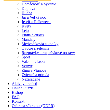
Doprava
Domácnosť a bývanie
Doprava
Hudba
Hudba
Jar a Veľká noc
Jar a Veľká noc
Jeseň a Halloween
Jeseň a Halloween
Kvety
Leto
Kvety
Ľudia a cirkus
Mandaly
Leto
Medvedíkovia a koníky
Ovocie a zelenina
Ľudia a cirkus
Rozprávky a rozprávkové postavy
Šport
Mandaly
Valentín / láska
Vesmír
Medvedíkovia a koníky
Zima a Vianoce
Ovocie a zelenina
Zvieratá a príroda
Nezaradené
Rozprávky a rozprávkové postavy
Aktivity pre deti
Online Puzzle
Šport
E-shop
FAQ
Valentín / láska
Kontakt
Ochrana súkromia (GDPR)
Vesmír