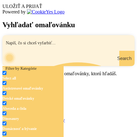
ULOŽIŤ A PRIJAŤ
Powered by
Vyhľadať omaľovánku
Search
Filter by Kategórie
Zadaj názov, oblasť alebo tému omaľovánky, ktorú hľadáš.
Select all
Antistresové omaľovánky
Detské omaľovánky
Abeceda a čísla
Dinosaury
Antistresové omaľovánky
Detské omaľovánky
Domácnosť a bývanie
Abeceda a čísla
Dinosaury