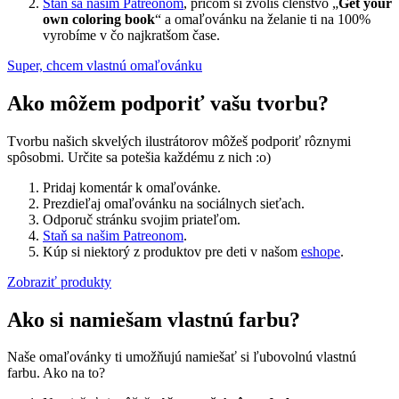
Staň sa našim Patreonom
, pričom si zvolíš členstvo „
Get your
own coloring book
“ a omaľovánku na želanie ti na 100%
vyrobíme v čo najkratšom čase.
Super, chcem vlastnú omaľovánku
Ako môžem podporiť vašu tvorbu?
Tvorbu našich skvelých ilustrátorov môžeš podporiť rôznymi
spôsobmi. Určite sa potešia každému z nich :o)
Pridaj komentár k omaľovánke.
Prezdieľaj omaľovánku na sociálnych sieťach.
Odporuč stránku svojim priateľom.
Staň sa našim Patreonom
.
Kúp si niektorý z produktov pre deti v našom
eshope
.
Zobraziť produkty
Ako si namiešam vlastnú farbu?
Naše omaľovánky ti umožňujú namiešať si ľubovolnú vlastnú
farbu. Ako na to?