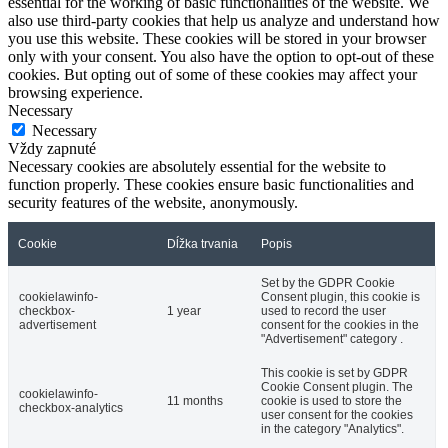
essential for the working of basic functionalities of the website. We
also use third-party cookies that help us analyze and understand how
you use this website. These cookies will be stored in your browser
only with your consent. You also have the option to opt-out of these
cookies. But opting out of some of these cookies may affect your
browsing experience.
Necessary
Necessary
Vždy zapnuté
Necessary cookies are absolutely essential for the website to
function properly. These cookies ensure basic functionalities and
security features of the website, anonymously.
Cookie
Dĺžka trvania
Popis
Set by the GDPR Cookie
cookielawinfo-
Consent plugin, this cookie is
checkbox-
1 year
used to record the user
advertisement
consent for the cookies in the
"Advertisement" category .
This cookie is set by GDPR
Cookie Consent plugin. The
cookielawinfo-
11 months
cookie is used to store the
checkbox-analytics
user consent for the cookies
in the category "Analytics".