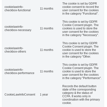
The cookie is set by GDPR
cookielawinfo-
cookie consent to record the
11 months
checkbox-functional
user consent for the cookies
in the category "Functional".
This cookie is set by GDPR
Cookie Consent plugin. The
cookielawinfo-
11 months
cookies is used to store the
checkbox-necessary
user consent for the cookies
in the category "Necessary".
This cookie is set by GDPR
Cookie Consent plugin. The
cookielawinfo-
11 months
cookie is used to store the
checkbox-others
user consent for the cookies
in the category "Other.
This cookie is set by GDPR
Cookie Consent plugin. The
cookielawinfo-
11 months
cookie is used to store the
checkbox-performance
user consent for the cookies
in the category "Performance".
Records the default button
state of the corresponding
category & the status of
CookieLawInfoConsent
1 year
CCPA. It works only in
coordination with the primary
cookie.