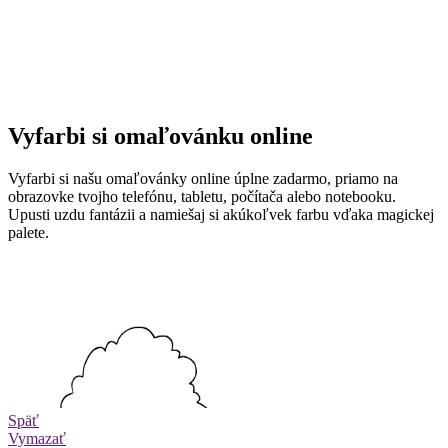
Vyfarbi si omaľovánku online
Vyfarbi si našu omaľovánky online úplne zadarmo, priamo na
obrazovke tvojho telefónu, tabletu, počítača alebo notebooku.
Upusti uzdu fantázii a namiešaj si akúkoľvek farbu vďaka magickej
palete.
Späť
Vymazať