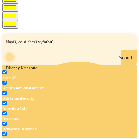
Search
Filter by Kategórie
Select all
Antistresové omaľovánky
Detské omaľovánky
Abeceda a čísla
Dinosaury
Domácnosť a bývanie