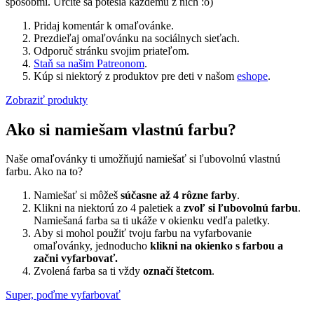
spôsobmi. Určite sa potešia každému z nich :o)
Pridaj komentár k omaľovánke.
Prezdieľaj omaľovánku na sociálnych sieťach.
Odporuč stránku svojim priateľom.
Staň sa našim Patreonom
.
Kúp si niektorý z produktov pre deti v našom
eshope
.
Zobraziť produkty
Ako si namiešam vlastnú farbu?
Naše omaľovánky ti umožňujú namiešať si ľubovolnú vlastnú
farbu. Ako na to?
Namiešať si môžeš
súčasne až 4 rôzne farby
.
Klikni na niektorú zo 4 paletiek a
zvoľ si ľubovolnú farbu
.
Namiešaná farba sa ti ukáže v okienku vedľa paletky.
Aby si mohol použiť tvoju farbu na vyfarbovanie
omaľovánky, jednoducho
klikni na okienko s farbou a
začni vyfarbovať.
Zvolená farba sa ti vždy
označí štetcom
.
Super, poďme vyfarbovať