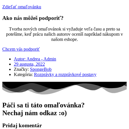
Zdieľať omaľovánku
Ako nás môžeš podporiť?
Tvorba nových omaľovánok si vyžaduje veľa času a preto sa
potešíme, keď prácu našich autorov oceníš napríklad nákupom v
našom eshope.
Chcem vás podporiť
Autor:
Andrea - Admin
29 augusta, 2022
Značky:
SpongeBob
Kategória:
Rozprávky a rozprávkové postavy
Páči sa ti táto omaľovánka?
Nechaj nám odkaz :o)
Pridaj komentár