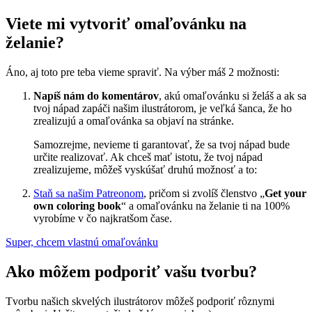
Viete mi vytvoriť omaľovánku na
želanie?
Áno, aj toto pre teba vieme spraviť. Na výber máš 2 možnosti:
Napíš nám do komentárov
, akú omaľovánku si želáš a ak sa
tvoj nápad zapáči našim ilustrátorom, je veľká šanca, že ho
zrealizujú a omaľovánka sa objaví na stránke.
Samozrejme, nevieme ti garantovať, že sa tvoj nápad bude
určite realizovať. Ak chceš mať istotu, že tvoj nápad
zrealizujeme, môžeš vyskúšať druhú možnosť a to:
Staň sa našim Patreonom
, pričom si zvolíš členstvo „
Get your
own coloring book
“ a omaľovánku na želanie ti na 100%
vyrobíme v čo najkratšom čase.
Super, chcem vlastnú omaľovánku
Ako môžem podporiť vašu tvorbu?
Tvorbu našich skvelých ilustrátorov môžeš podporiť rôznymi