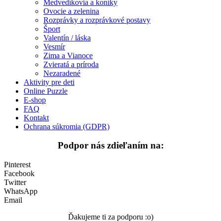
Medvedíkovia a koníky
Ovocie a zelenina
Vesmír
Rozprávky a rozprávkové postavy
Šport
Zima a Vianoce
Valentín / láska
Zvieratá a príroda
Vesmír
Zima a Vianoce
Nezaradené
Zvieratá a príroda
Nezaradené
Aktivity pre deti
Online Puzzle
E-shop
FAQ
Kontakt
Ochrana súkromia (GDPR)
Podpor nás zdieľaním na:
Pinterest
Facebook
Twitter
WhatsApp
Email
Ďakujeme ti za podporu :o)