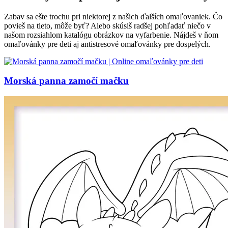
Zabav sa ešte trochu pri niektorej z našich ďalších omaľovaniek. Čo
povieš na tieto, môže byť? Alebo skúsiš radšej pohľadať niečo v
našom rozsiahlom katalógu obrázkov na vyfarbenie. Nájdeš v ňom
omaľovánky pre deti aj antistresové omaľovánky pre dospelých.
Morská panna zamočí mačku