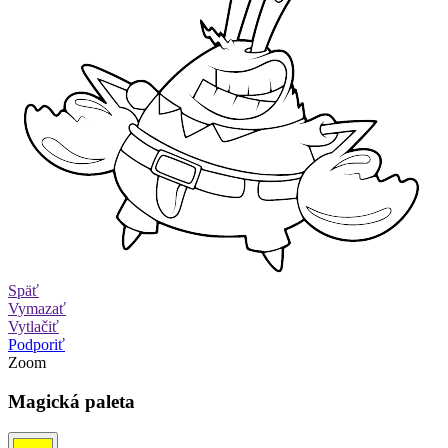
Späť
Vymazať
Vytlačiť
Podporiť
Zoom
Magická paleta