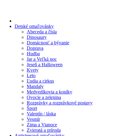
Preskočiť
na
obsah
Detské omaľovánky
Abeceda a čísla
Dinosaury
Domácnosť a bývanie
Doprava
Hudba
Jar a Veľká noc
Jeseň a Halloween
Kvety
Leto
Ľudia a cirkus
Mandaly
Medvedíkovia a koníky
Ovocie a zelenina
Rozprávky a rozprávkové postavy
Šport
Valentín / láska
Vesmír
Zima a Vianoce
Zvieratá a príroda
Antistresové omaľovánky