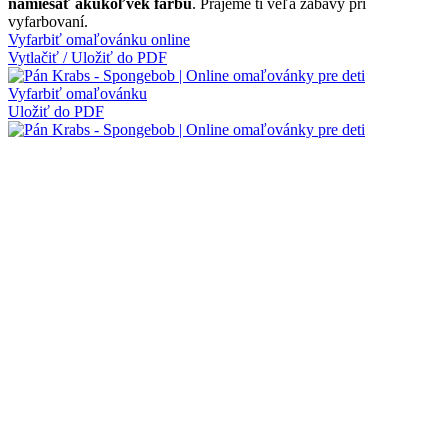
namiešať akúkoľvek farbu
. Prajeme ti veľa zábavy pri
vyfarbovaní.
Vyfarbiť omaľovánku online
Vytlačiť / Uložiť do PDF
Vyfarbiť omaľovánku
Uložiť do PDF