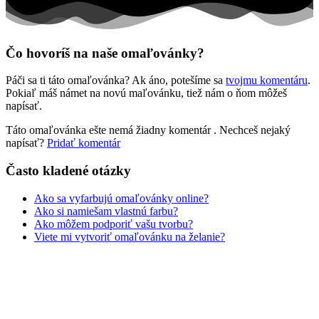
Zima a Vianoce
Zvieratá a príroda
Čo hovoríš na naše omaľovánky?
Nezaradené
Páči sa ti táto omaľovánka? Ak áno, potešíme sa
tvojmu komentáru
.
Pokiaľ máš námet na novú maľovánku, tiež nám o ňom môžeš
napísať.
Táto omaľovánka ešte nemá žiadny komentár
. Nechceš nejaký
napísať?
Pridať komentár
Často kladené otázky
Ako sa vyfarbujú omaľovánky online?
Ako si namiešam vlastnú farbu?
Ako môžem podporiť vašu tvorbu?
Viete mi vytvoriť omaľovánku na želanie?