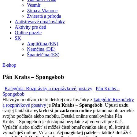
Vesmír
Zima a Vianoce
Zvieratá a príroda
Antistresové omaľovánky
Aktivity pre deti
Online puzzle
SK
Angličtina (EN)
Nemčina (DE)
Španielčina (ES)
E-shop
Pán Krabs – Spongebob
|
Kategória: Rozprávky a rozprávkové postavy
|
Pán Krabs –
Spongebob
Hlavným motívom tejto detskej omaľovánky z
kategórie Rozprávky
a rozprávkové postavy
je
Pán Krabs – Spongebob
. Upusti uzdu
svojej fantázii a
vyfarbi si ju zadarmo online
priamo na obrazovke
svojho počítača alebo mobilu. Detská online omaľovánka Pán
Krabs – Spongebob je dostupná bezplatne aj vo verzii pre tlač.
Vytlačiť alebo uložiť si môžeš čistú omaľovánku ale aj tú, ktorú si
vymaľuješ online. Vďaka našej
magickej palete
si taktiež dokážeš