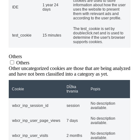
cookies are used to store
1 year 24
information about how the user
IDE
days
uses the website to present
them with relevant ads and
according to the user profile.
The test_cookie is set by
doubleclick.net and is used to
test_cookie
15 minutes
determine if the user's browser
supports cookies.
Others
Others
Other uncategorized cookies are those that are being analyzed
and have not been classified into a category as yet.
Dĺžka
Cookie
Popis
trvania
No description
wbcr_inp_session_id
session
available.
No description
wbcr_inp_user_page_views
7 days
available.
No description
wbcr_inp_user_visits
2 months
available.