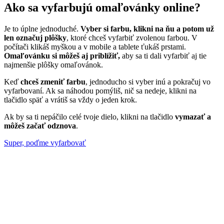
Ako sa vyfarbujú omaľovánky online?
Je to úplne jednoduché.
Vyber si farbu, klikni na ňu a potom už
len označuj plôšky
, ktoré chceš vyfarbiť zvolenou farbou. V
počítači klikáš myškou a v mobile a tablete ťukáš prstami.
Omaľovánku si môžeš aj priblížiť,
aby sa ti dali vyfarbiť aj tie
najmenšie plôšky omaľovánok.
Keď
chceš zmeniť farbu
, jednoducho si vyber inú a pokračuj vo
vyfarbovaní. Ak sa náhodou pomýliš, nič sa nedeje, klikni na
tlačidlo späť a vrátiš sa vždy o jeden krok.
Ak by sa ti nepáčilo celé tvoje dielo, klikni na tlačidlo
vymazať a
môžeš začať odznova
.
Super, poďme vyfarbovať