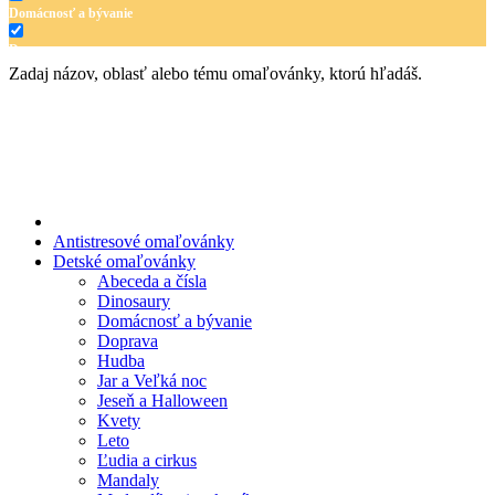
Domácnosť a bývanie
Doprava
Zadaj názov, oblasť alebo tému omaľovánky, ktorú hľadáš.
Hudba
Jar a Veľká noc
Jeseň a Halloween
Kvety
Leto
Antistresové omaľovánky
Detské omaľovánky
Ľudia a cirkus
Abeceda a čísla
Dinosaury
Mandaly
Domácnosť a bývanie
Doprava
Medvedíkovia a koníky
Hudba
Ovocie a zelenina
Jar a Veľká noc
Jeseň a Halloween
Rozprávky a rozprávkové postavy
Kvety
Leto
Šport
Ľudia a cirkus
Mandaly
Valentín / láska