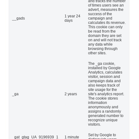
and tracks the number
of times users see an
advert, measures the
success of the
1 year 24
__gads
campaign and
days
calculates its revenue.
This cookie can only
be read from the
domain they are set
on and will not track
any data while
browsing through
other sites.
The _ga cookie,
installed by Google
Analytics, calculates
visitor, session and
campaign data and
also keeps track of
site usage for the
_ga
2 years
site's analytics report.
The cookie stores
information
anonymously and
assigns a randomly
generated number to
recognize unique
visitors.
Set by Google to
_gat_gtag_UA_9196939_1
1 minute