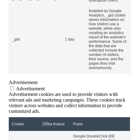
distinguish users.
Installed by Google
Analytics, _gid cookie
stores information on
how visitors use a
website, while also
creating an analytics
report of the website's
_gid
1 day
performance. Some of
the data that are
collected include the
number of visitors,
their source, and the
pages they visit
anonymously.
Advertisement
Advertisement
Advertisement cookies are used to provide visitors with
relevant ads and marketing campaigns. These cookies track
visitors across websites and collect information to provide
customized ads.
Cookie
Dĺžka trvania
Popis
Google DoubleClick IDE