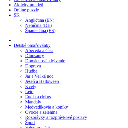
Aktivity pre deti
Online puzzle
SK
Angličtina (EN)
Nemčina (DE)
Španielčina (ES)
Detské omaľovánky
Abeceda a čísla
Dinosaury
Domácnosť a bývanie
Doprava
Hudba
Jar a Veľká noc
Jeseň a Halloween
Kvety
Leto
Ľudia a cirkus
Mandaly
Medvedíkovia a koníky
Ovocie a zelenina
Rozprávky a rozprávkové postavy
Šport
Valentín / láska