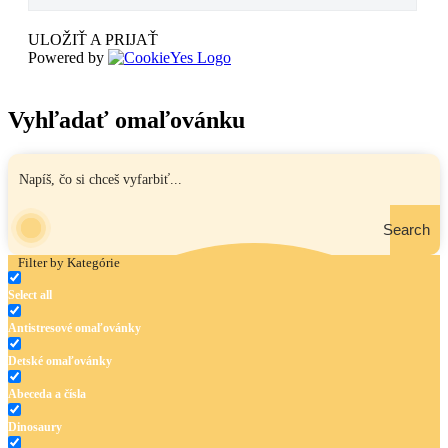
ULOŽIŤ A PRIJAŤ
Powered by
Vyhľadať omaľovánku
Search
Filter by Kategórie
Select all
Antistresové omaľovánky
Detské omaľovánky
Abeceda a čísla
Dinosaury