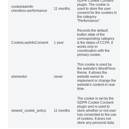
GDPR Cookie Consent
plugin. The cookie is
cookielawinfo-
11 months
used to store the user
checkbox-performance
consent for the cookies in
the category
"Performance".
Records the default
button state of the
corresponding category
CookieLawInfoConsent
1 year
& the status of CCPA. It
works only in
coordination with the
primary cookie.
This cookie is used by
the website's WordPress
theme. It allows the
elementor
never
website owner to
implement or change the
website's content in real-
time.
The cookie is set by the
GDPR Cookie Consent
plugin and is used to
viewed_cookie_policy
11 months
store whether or not user
has consented to the use
of cookies. It does not
store any personal data.