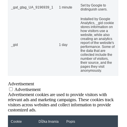
Set by Google to
_gat_gtag_UA_9196939_1
1 minute
distinguish users.
Installed by Google
Analytics, _gid cookie
stores information on
how visitors use a
website, while also
creating an analytics
report of the website's
_gid
1 day
performance. Some of
the data that are
collected include the
number of visitors,
their source, and the
pages they visit
anonymously.
Advertisement
Advertisement
Advertisement cookies are used to provide visitors with
relevant ads and marketing campaigns. These cookies track
visitors across websites and collect information to provide
customized ads.
Cookie
Dĺžka trvania
Popis