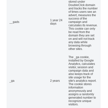
stored under
DoubleClick domain
and tracks the number
of times users see an
advert, measures the
success of the
1 year 24
__gads
campaign and
days
calculates its revenue.
This cookie can only
be read from the
domain they are set
on and will not track
any data while
browsing through
other sites.
The _ga cookie,
installed by Google
Analytics, calculates
visitor, session and
campaign data and
also keeps track of
site usage for the
_ga
2 years
site's analytics report.
The cookie stores
information
anonymously and
assigns a randomly
generated number to
recognize unique
visitors.