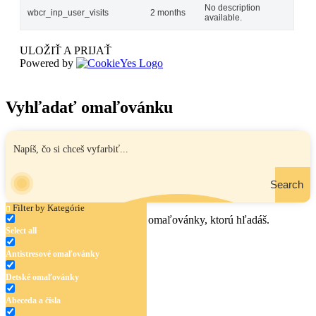
No description
wbcr_inp_user_visits
2 months
available.
ULOŽIŤ A PRIJAŤ
Powered by
Vyhľadať omaľovánku
Search
Filter by Kategórie
Zadaj názov, oblasť alebo tému omaľovánky, ktorú hľadáš.
Select all
Antistresové omaľovánky
Detské omaľovánky
Abeceda a čísla