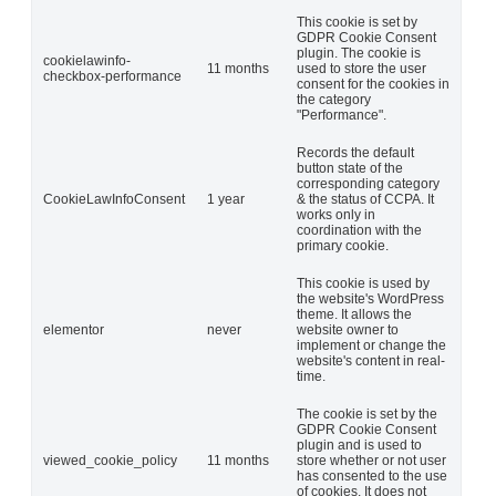
This cookie is set by
GDPR Cookie Consent
plugin. The cookie is
cookielawinfo-
11 months
used to store the user
checkbox-performance
consent for the cookies in
the category
"Performance".
Records the default
button state of the
corresponding category
CookieLawInfoConsent
1 year
& the status of CCPA. It
works only in
coordination with the
primary cookie.
This cookie is used by
the website's WordPress
theme. It allows the
elementor
never
website owner to
implement or change the
website's content in real-
time.
The cookie is set by the
GDPR Cookie Consent
plugin and is used to
viewed_cookie_policy
11 months
store whether or not user
has consented to the use
of cookies. It does not