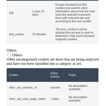
Google DoubleClick IDE
cookies are used to store
1 year 24
information about how the user
IDE
days
uses the website to present
them with relevant ads and
according to the user profile.
The test_cookie is set by
doubleclick.net and is used to
test_cookie
15 minutes
determine if the user's browser
supports cookies.
Others
Others
Other uncategorized cookies are those that are being analyzed
and have not been classified into a category as yet.
Dĺžka
Cookie
Popis
trvania
No description
wbcr_inp_session_id
session
available.
No description
wbcr_inp_user_page_views
7 days
available.