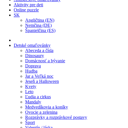
Aktivity pre deti
Online puzzle
SK
Angličtina (EN)
Nemčina (DE)
Španielčina (ES)
Detské omaľovánky
Abeceda a čísla
Dinosaury
Domácnosť a bývanie
Doprava
Hudba
Jar a Veľká noc
Jeseň a Halloween
Kvety
Leto
Ľudia a cirkus
Mandaly
Medvedíkovia a koníky
Ovocie a zelenina
Rozprávky a rozprávkové postavy
Šport
Valentín / láska