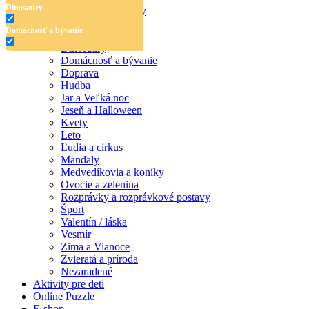
Dinosaury
Antistresové omaľovánky
Detské omaľovánky
Domácnosť a bývanie
Abeceda a čísla
Dinosaury
Doprava
Domácnosť a bývanie
Doprava
Hudba
Hudba
Jar a Veľká noc
Jar a Veľká noc
Jeseň a Halloween
Jeseň a Halloween
Kvety
Leto
Kvety
Ľudia a cirkus
Mandaly
Leto
Medvedíkovia a koníky
Ovocie a zelenina
Ľudia a cirkus
Rozprávky a rozprávkové postavy
Šport
Mandaly
Valentín / láska
Vesmír
Medvedíkovia a koníky
Zima a Vianoce
Ovocie a zelenina
Zvieratá a príroda
Nezaradené
Rozprávky a rozprávkové postavy
Aktivity pre deti
Online Puzzle
Šport
E-shop