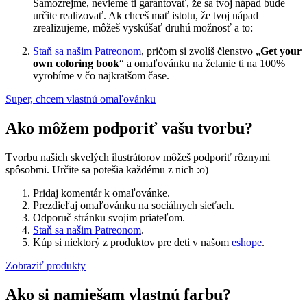
Samozrejme, nevieme ti garantovať, že sa tvoj nápad bude
určite realizovať. Ak chceš mať istotu, že tvoj nápad
zrealizujeme, môžeš vyskúšať druhú možnosť a to:
Staň sa našim Patreonom
, pričom si zvolíš členstvo „
Get your
own coloring book
“ a omaľovánku na želanie ti na 100%
vyrobíme v čo najkratšom čase.
Super, chcem vlastnú omaľovánku
Ako môžem podporiť vašu tvorbu?
Tvorbu našich skvelých ilustrátorov môžeš podporiť rôznymi
spôsobmi. Určite sa potešia každému z nich :o)
Pridaj komentár k omaľovánke.
Prezdieľaj omaľovánku na sociálnych sieťach.
Odporuč stránku svojim priateľom.
Staň sa našim Patreonom
.
Kúp si niektorý z produktov pre deti v našom
eshope
.
Zobraziť produkty
Ako si namiešam vlastnú farbu?