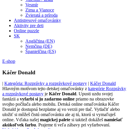
Vesmír
Zima a Vianoce
Zvieratá a príroda
Antistresové omaľovánky
Aktivity pre deti
Online puzzle
SK
Angličtina (EN)
Nemčina (DE)
Španielčina (ES)
E-shop
Káčer Donald
|
Kategória: Rozprávky a rozprávkové postavy
|
Káčer Donald
Hlavným motívom tejto detskej omaľovánky z
kategórie Rozprávky
a rozprávkové postavy
je
Káčer Donald
. Upusti uzdu svojej
fantázii a
vyfarbi si ju zadarmo online
priamo na obrazovke
svojho počítača alebo mobilu. Detská online omaľovánka Káčer
Donald je dostupná bezplatne aj vo verzii pre tlač. Vytlačiť alebo
uložiť si môžeš čistú omaľovánku ale aj tú, ktorú si vymaľuješ
online. Vďaka našej
magickej palete
si taktiež dokážeš
namiešať
akúkoľvek farbu
. Prajeme ti veľa zábavy pri vyfarbovaní.