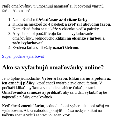
Naše omaľovánky ti umožňujú namiešať si ľubovolnú vlastnú
farbu. Ako na to?
Namiešať si môžeš
súčasne až 4 rôzne farby
.
Klikni na niektorú zo 4 paletiek a
zvoľ si ľubovolnú farbu
.
Namiešaná farba sa ti ukáže v okienku vedľa paletky.
Aby si mohol použiť tvoju farbu na vyfarbovanie
omaľovánky, jednoducho
klikni na okienko s farbou a
začni vyfarbovať.
Zvolená farba sa ti vždy
označí štetcom
.
Super, poďme vyfarbovať
Ako sa vyfarbujú omaľovánky online?
Je to úplne jednoduché.
Vyber si farbu, klikni na ňu a potom už
len označuj plôšky
, ktoré chceš vyfarbiť zvolenou farbou. V
počítači klikáš myškou a v mobile a tablete ťukáš prstami.
Omaľovánku si môžeš aj priblížiť,
aby sa ti dali vyfarbiť aj tie
najmenšie plôšky omaľovánok.
Keď
chceš zmeniť farbu
, jednoducho si vyber inú a pokračuj vo
vyfarbovaní. Ak sa náhodou pomýliš, nič sa nedeje, klikni na
tlačidlo späť a vrátiš sa vždy o jeden krok.