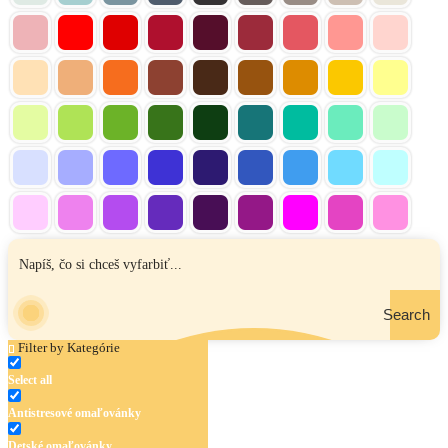
Search
Filter by Kategórie
Select all
Antistresové omaľovánky
Detské omaľovánky