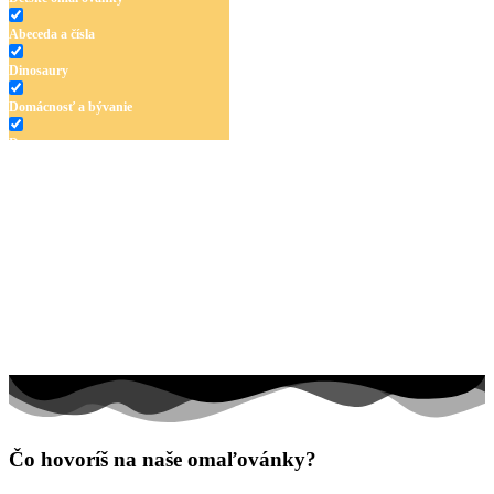
Abeceda a čísla
Dinosaury
Domácnosť a bývanie
Doprava
Hudba
Jar a Veľká noc
Jeseň a Halloween
Kvety
Leto
Ľudia a cirkus
Mandaly
Medvedíkovia a koníky
Čo hovoríš na naše omaľovánky?
Ovocie a zelenina