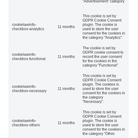
"Advertisement" category
.
This cookie is set by
GDPR Cookie Consent
cookielawinfo-
plugin. The cookie is
11 months
checkbox-analytics
used to store the user
consent for the cookies in
the category "Analytics".
The cookie is set by
GDPR cookie consent to
cookielawinfo-
11 months
record the user consent
checkbox-functional
for the cookies in the
category "Functional".
This cookie is set by
GDPR Cookie Consent
plugin. The cookies is
cookielawinfo-
11 months
used to store the user
checkbox-necessary
consent for the cookies in
the category
"Necessary".
This cookie is set by
GDPR Cookie Consent
cookielawinfo-
plugin. The cookie is
11 months
checkbox-others
used to store the user
consent for the cookies in
the category "Other.