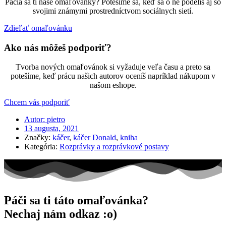
Páčia sa ti naše omaľovánky? Potešíme sa, keď sa o ne podelíš aj so
svojimi známymi prostredníctvom sociálnych sietí.
Zdieľať omaľovánku
Ako nás môžeš podporiť?
Tvorba nových omaľovánok si vyžaduje veľa času a preto sa
potešíme, keď prácu našich autorov oceníš napríklad nákupom v
našom eshope.
Chcem vás podporiť
Autor:
pietro
13 augusta, 2021
Značky:
káčer
,
káčer Donald
,
kniha
Kategória:
Rozprávky a rozprávkové postavy
Páči sa ti táto omaľovánka?
Nechaj nám odkaz :o)