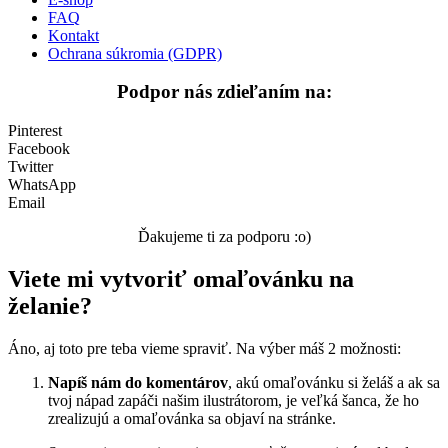
FAQ
Valentín / láska
Kontakt
Ochrana súkromia (GDPR)
Vesmír
Podpor nás zdieľaním na:
Zima a Vianoce
Zvieratá a príroda
Pinterest
Facebook
Nezaradené
Twitter
WhatsApp
Email
Ďakujeme ti za podporu :o)
Viete mi vytvoriť omaľovánku na
želanie?
Áno, aj toto pre teba vieme spraviť. Na výber máš 2 možnosti:
Napíš nám do komentárov
, akú omaľovánku si želáš a ak sa
tvoj nápad zapáči našim ilustrátorom, je veľká šanca, že ho
zrealizujú a omaľovánka sa objaví na stránke.