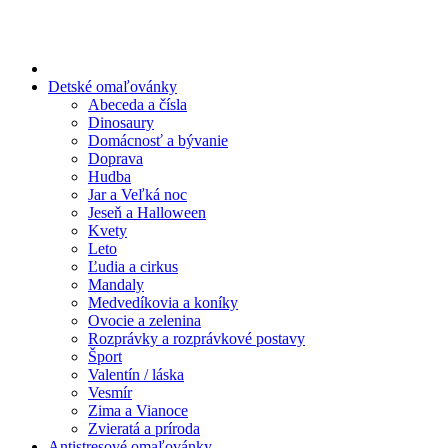
Preskočiť
na
obsah
Detské omaľovánky
Abeceda a čísla
Dinosaury
Domácnosť a bývanie
Doprava
Hudba
Jar a Veľká noc
Jeseň a Halloween
Kvety
Leto
Ľudia a cirkus
Mandaly
Medvedíkovia a koníky
Ovocie a zelenina
Rozprávky a rozprávkové postavy
Šport
Valentín / láska
Vesmír
Zima a Vianoce
Zvieratá a príroda
Antistresové omaľovánky