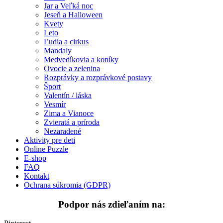
Ovocie a zelenina
Jar a Veľká noc
Jeseň a Halloween
Rozprávky a rozprávkové postavy
Kvety
Leto
Šport
Ľudia a cirkus
Mandaly
Valentín / láska
Medvedíkovia a koníky
Ovocie a zelenina
Vesmír
Rozprávky a rozprávkové postavy
Šport
Zima a Vianoce
Valentín / láska
Zvieratá a príroda
Vesmír
Zima a Vianoce
Nezaradené
Zvieratá a príroda
Nezaradené
Aktivity pre deti
Online Puzzle
E-shop
FAQ
Kontakt
Ochrana súkromia (GDPR)
Podpor nás zdieľaním na: