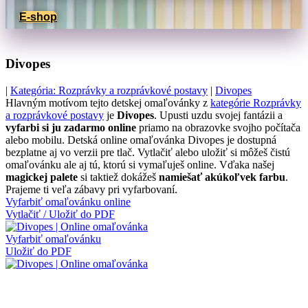
E-shop
Divopes
|
Kategória: Rozprávky a rozprávkové postavy
|
Divopes
Hlavným motívom tejto detskej omaľovánky z
kategórie Rozprávky
a rozprávkové postavy
je
Divopes
. Upusti uzdu svojej fantázii a
vyfarbi si ju zadarmo online
priamo na obrazovke svojho počítača
alebo mobilu. Detská online omaľovánka Divopes je dostupná
bezplatne aj vo verzii pre tlač. Vytlačiť alebo uložiť si môžeš čistú
omaľovánku ale aj tú, ktorú si vymaľuješ online. Vďaka našej
magickej palete
si taktiež dokážeš
namiešať akúkoľvek farbu
.
Prajeme ti veľa zábavy pri vyfarbovaní.
Vyfarbiť omaľovánku online
Vytlačiť / Uložiť do PDF
Vyfarbiť omaľovánku
Uložiť do PDF