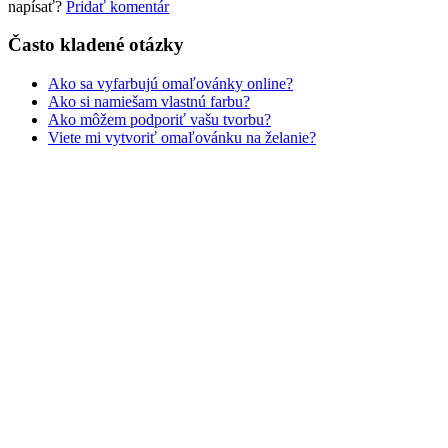
napísať?
Pridať komentár
Často kladené otázky
Ako sa vyfarbujú omaľovánky online?
Ako si namiešam vlastnú farbu?
Ako môžem podporiť vašu tvorbu?
Viete mi vytvoriť omaľovánku na želanie?