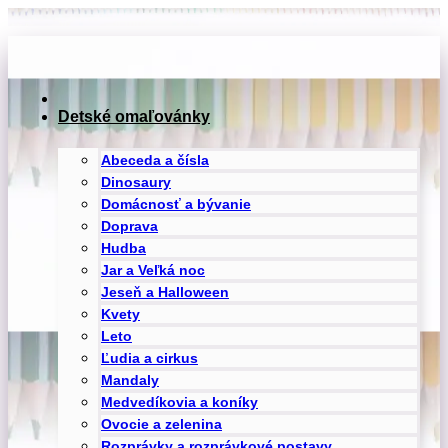
Preskočiť
na
obsah
Detské omaľovánky
Abeceda a čísla
Dinosaury
Domácnosť a bývanie
Doprava
Hudba
Jar a Veľká noc
Jeseň a Halloween
Kvety
Leto
Ľudia a cirkus
Mandaly
Medvedíkovia a koníky
Ovocie a zelenina
Rozprávky a rozprávkové postavy