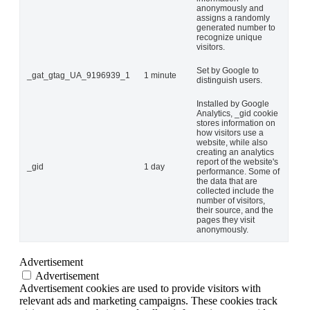
anonymously and
assigns a randomly
generated number to
recognize unique
visitors.
Set by Google to
_gat_gtag_UA_9196939_1
1 minute
distinguish users.
Installed by Google
Analytics, _gid cookie
stores information on
how visitors use a
website, while also
creating an analytics
report of the website's
_gid
1 day
performance. Some of
the data that are
collected include the
number of visitors,
their source, and the
pages they visit
anonymously.
Advertisement
Advertisement
Advertisement cookies are used to provide visitors with
relevant ads and marketing campaigns. These cookies track