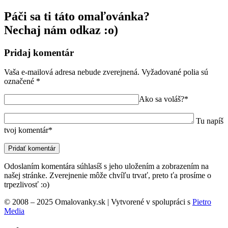
Páči sa ti táto omaľovánka?
Nechaj nám odkaz :o)
Pridaj komentár
Vaša e-mailová adresa nebude zverejnená.
Vyžadované polia sú
označené
*
Ako sa voláš?*
Tu napíš
tvoj komentár*
Odoslaním komentára súhlasíš s jeho uložením a zobrazením na
našej stránke. Zverejnenie môže chvíľu trvať, preto ťa prosíme o
trpezlivosť :o)
© 2008 – 2025 Omalovanky.sk | Vytvorené v spolupráci s
Pietro
Media