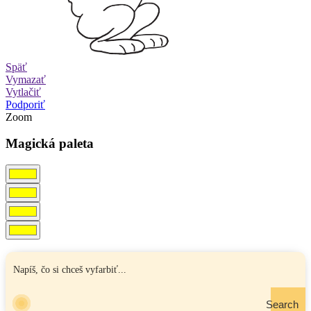
Späť
Vymazať
Vytlačiť
Podporiť
Zoom
Magická paleta
Search