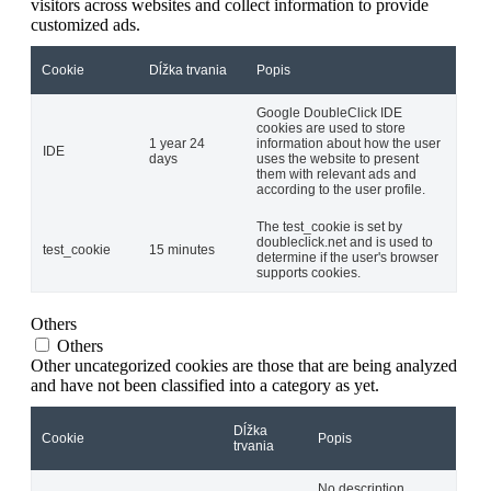
visitors across websites and collect information to provide
customized ads.
Cookie
Dĺžka trvania
Popis
Google DoubleClick IDE
cookies are used to store
1 year 24
information about how the user
IDE
days
uses the website to present
them with relevant ads and
according to the user profile.
The test_cookie is set by
doubleclick.net and is used to
test_cookie
15 minutes
determine if the user's browser
supports cookies.
Others
Others
Other uncategorized cookies are those that are being analyzed
and have not been classified into a category as yet.
Dĺžka
Cookie
Popis
trvania
No description