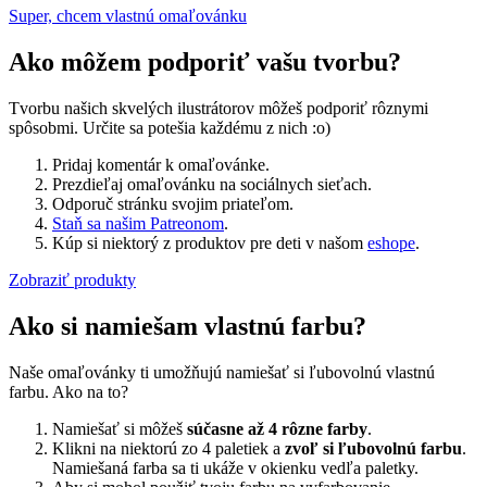
Super, chcem vlastnú omaľovánku
Ako môžem podporiť vašu tvorbu?
Tvorbu našich skvelých ilustrátorov môžeš podporiť rôznymi
spôsobmi. Určite sa potešia každému z nich :o)
Pridaj komentár k omaľovánke.
Prezdieľaj omaľovánku na sociálnych sieťach.
Odporuč stránku svojim priateľom.
Staň sa našim Patreonom
.
Kúp si niektorý z produktov pre deti v našom
eshope
.
Zobraziť produkty
Ako si namiešam vlastnú farbu?
Naše omaľovánky ti umožňujú namiešať si ľubovolnú vlastnú
farbu. Ako na to?
Namiešať si môžeš
súčasne až 4 rôzne farby
.
Klikni na niektorú zo 4 paletiek a
zvoľ si ľubovolnú farbu
.
Namiešaná farba sa ti ukáže v okienku vedľa paletky.