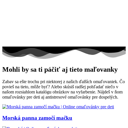
Mohli by sa ti páčiť aj tieto maľovanky
Zabav sa ešte trochu pri niektorej z našich ďalších omaľovaniek. Čo
povieš na tieto, môže byť? Alebo skúsiš radšej pohľadať niečo v
našom rozsiahlom katalógu obrázkov na vyfarbenie. Nájdeš v ňom
omaľovánky pre deti aj antistresové omaľovánky pre dospelých.
Morská panna zamočí mačku