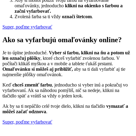
Aby si mohol použiť tvoju farbu na vyfarbovanie
omaľovánky, jednoducho
klikni na okienko s farbou a
začni vyfarbovať.
Zvolená farba sa ti vždy
označí štetcom
.
Super, poďme vyfarbovať
Ako sa vyfarbujú omaľovánky online?
Je to úplne jednoduché.
Vyber si farbu, klikni na ňu a potom už
len označuj plôšky
, ktoré chceš vyfarbiť zvolenou farbou. V
počítači klikáš myškou a v mobile a tablete ťukáš prstami.
Omaľovánku si môžeš aj priblížiť,
aby sa ti dali vyfarbiť aj tie
najmenšie plôšky omaľovánok.
Keď
chceš zmeniť farbu
, jednoducho si vyber inú a pokračuj vo
vyfarbovaní. Ak sa náhodou pomýliš, nič sa nedeje, klikni na
tlačidlo späť a vrátiš sa vždy o jeden krok.
Ak by sa ti nepáčilo celé tvoje dielo, klikni na tlačidlo
vymazať a
môžeš začať odznova
.
Super, poďme vyfarbovať