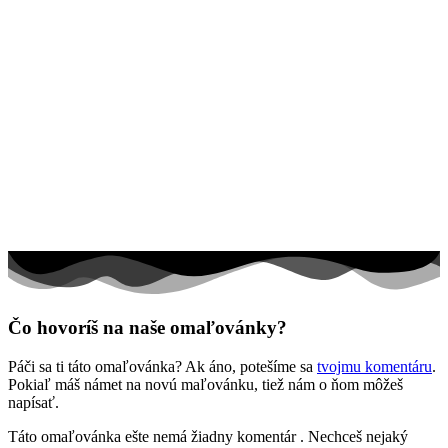
Ľudia a cirkus
Mandaly
Medvedíkovia a koníky
Ovocie a zelenina
Rozprávky a rozprávkové postavy
Šport
Valentín / láska
Vesmír
Zima a Vianoce
Zvieratá a príroda
Čo hovoríš na naše omaľovánky?
Nezaradené
Páči sa ti táto omaľovánka? Ak áno, potešíme sa
tvojmu komentáru
.
Pokiaľ máš námet na novú maľovánku, tiež nám o ňom môžeš
napísať.
Táto omaľovánka ešte nemá žiadny komentár
. Nechceš nejaký