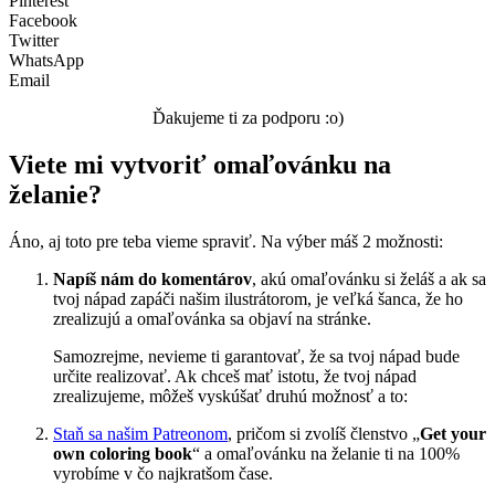
Pinterest
Facebook
Twitter
WhatsApp
Email
Ďakujeme ti za podporu :o)
Viete mi vytvoriť omaľovánku na
želanie?
Áno, aj toto pre teba vieme spraviť. Na výber máš 2 možnosti:
Napíš nám do komentárov
, akú omaľovánku si želáš a ak sa
tvoj nápad zapáči našim ilustrátorom, je veľká šanca, že ho
zrealizujú a omaľovánka sa objaví na stránke.
Samozrejme, nevieme ti garantovať, že sa tvoj nápad bude
určite realizovať. Ak chceš mať istotu, že tvoj nápad
zrealizujeme, môžeš vyskúšať druhú možnosť a to:
Staň sa našim Patreonom
, pričom si zvolíš členstvo „
Get your
own coloring book
“ a omaľovánku na želanie ti na 100%
vyrobíme v čo najkratšom čase.