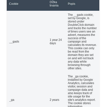
Dĺžka
Cookie
Popis
trvania
The __gads cookie,
set by Google, is
stored under
DoubleClick domain
and tracks the number
of times users see an
advert, measures the
success of the
1 year 24
__gads
campaign and
days
calculates its revenue.
This cookie can only
be read from the
domain they are set
on and will not track
any data while
browsing through
other sites.
The _ga cookie,
installed by Google
Analytics, calculates
visitor, session and
campaign data and
also keeps track of
site usage for the
_ga
2 years
site's analytics report.
The cookie stores
information