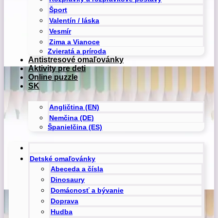
Šport
Valentín / láska
Vesmír
Zima a Vianoce
Zvieratá a príroda
Antistresové omaľovánky
Aktivity pre deti
Online puzzle
SK
Angličtina (EN)
Nemčina (DE)
Španielčina (ES)
Detské omaľovánky
Abeceda a čísla
Dinosaury
Domácnosť a bývanie
Doprava
Hudba