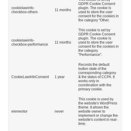
GDPR Cookie Consent
cookielawinfo-
plugin. The cookie is
11 months
checkbox-others
used to store the user
consent for the cookies in
the category "Other.
This cookie is set by
GDPR Cookie Consent
plugin. The cookie is
cookielawinfo-
11 months
used to store the user
checkbox-performance
consent for the cookies in
the category
"Performance".
Records the default
button state of the
corresponding category
CookieLawInfoConsent
1 year
& the status of CCPA. It
works only in
coordination with the
primary cookie.
This cookie is used by
the website's WordPress
theme. It allows the
elementor
never
website owner to
implement or change the
website's content in real-
time.