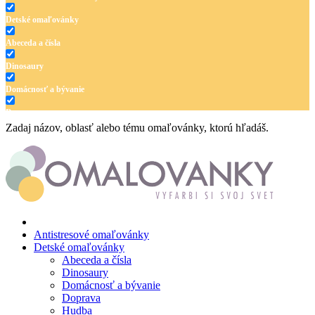
Detské omaľovánky
Abeceda a čísla
Dinosaury
Domácnosť a bývanie
Doprava
Zadaj názov, oblasť alebo tému omaľovánky, ktorú hľadáš.
Hudba
Jar a Veľká noc
Jeseň a Halloween
Kvety
Leto
Antistresové omaľovánky
Detské omaľovánky
Ľudia a cirkus
Abeceda a čísla
Dinosaury
Mandaly
Domácnosť a bývanie
Doprava
Medvedíkovia a koníky
Hudba