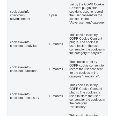
Set by the GDPR Cookie
Consent plugin, this
cookielawinfo-
cookie is used to record
checkbox-
1 year
the user consent for the
advertisement
cookies in the
"Advertisement" category
.
This cookie is set by
GDPR Cookie Consent
cookielawinfo-
plugin. The cookie is
11 months
checkbox-analytics
used to store the user
consent for the cookies in
the category "Analytics".
The cookie is set by
GDPR cookie consent to
cookielawinfo-
11 months
record the user consent
checkbox-functional
for the cookies in the
category "Functional".
This cookie is set by
GDPR Cookie Consent
plugin. The cookies is
cookielawinfo-
11 months
used to store the user
checkbox-necessary
consent for the cookies in
the category
"Necessary".
This cookie is set by