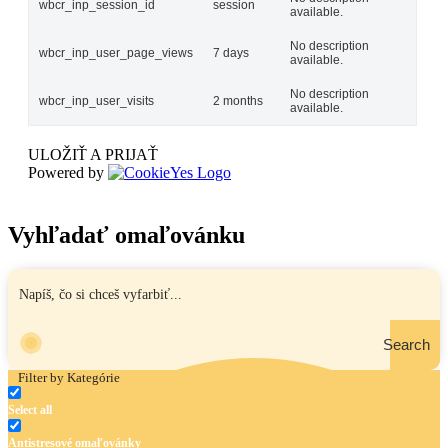
wbcr_inp_session_id
session
available.
No description
wbcr_inp_user_page_views
7 days
available.
No description
wbcr_inp_user_visits
2 months
available.
ULOŽIŤ A PRIJAŤ
Powered by
Vyhľadať omaľovánku
Search
Filter by Kategórie
Select all
Antistresové omaľovánky