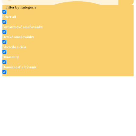
Filter by Kategórie
Select all
Antistresové omaľovánky
Detské omaľovánky
Abeceda a čísla
Dinosaury
Domácnosť a bývanie
Doprava
Hudba
Jar a Veľká noc
Jeseň a Halloween
Kvety
Leto