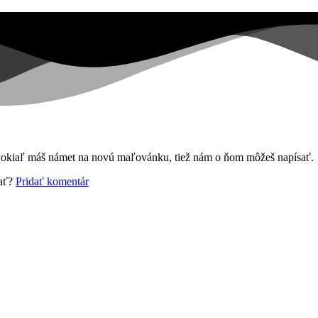
Pokiaľ máš námet na novú maľovánku, tiež nám o ňom môžeš napísať.
sať?
Pridať komentár