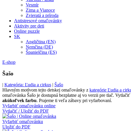
Vesmír
Zima a Vianoce
Zvieratá a príroda
Antistresové omaľovánky
Aktivity pre deti
Online puzzle
SK
Angličtina (EN)
Nemčina (DE)
Španielčina (ES)
E-shop
Šašo
|
Kategória: Ľudia a cirkus
|
Šašo
Hlavným motívom tejto detskej omaľovánky z
kategórie Ľudia a cirk
omaľovánka Šašo je dostupná bezplatne aj vo verzii pre tlač. Vytlačiť
akúkoľvek farbu
. Prajeme ti veľa zábavy pri vyfarbovaní.
Vyfarbiť omaľovánku online
Vytlačiť / Uložiť do PDF
Vyfarbiť omaľovánku
Uložiť do PDF