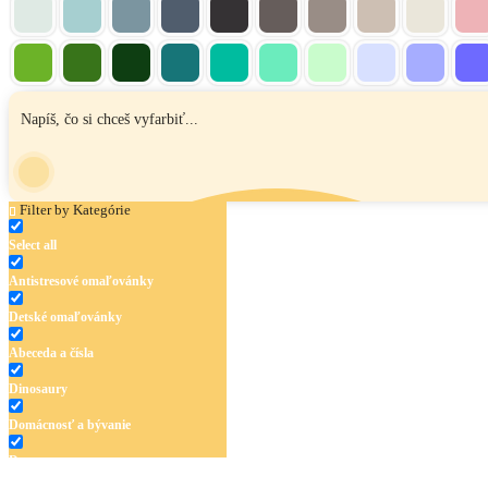
Filter by Kategórie
Select all
Antistresové omaľovánky
Detské omaľovánky
Abeceda a čísla
Dinosaury
Domácnosť a bývanie
Doprava