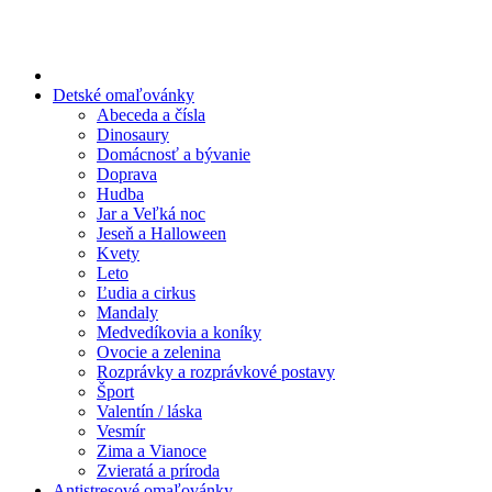
Preskočiť
na
obsah
Detské omaľovánky
Abeceda a čísla
Dinosaury
Domácnosť a bývanie
Doprava
Hudba
Jar a Veľká noc
Jeseň a Halloween
Kvety
Leto
Ľudia a cirkus
Mandaly
Medvedíkovia a koníky
Ovocie a zelenina
Rozprávky a rozprávkové postavy
Šport
Valentín / láska
Vesmír
Zima a Vianoce
Zvieratá a príroda
Antistresové omaľovánky