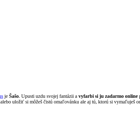
us
je
Šašo
. Upusti uzdu svojej fantázii a
vyfarbi si ju zadarmo online
p
 alebo uložiť si môžeš čistú omaľovánku ale aj tú, ktorú si vymaľuješ 