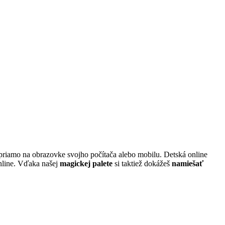
riamo na obrazovke svojho počítača alebo mobilu. Detská online
online. Vďaka našej
magickej palete
si taktiež dokážeš
namiešať