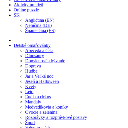
Aktivity pre deti
Online puzzle
SK
Angličtina (EN)
Nemčina (DE)
Španielčina (ES)
Detské omaľovánky
Abeceda a čísla
Dinosaury
Domácnosť a bývanie
Doprava
Hudba
Jar a Veľká noc
Jeseň a Halloween
Kvety
Leto
Ľudia a cirkus
Mandaly
Medvedíkovia a koníky
Ovocie a zelenina
Rozprávky a rozprávkové postavy
Šport
Valentín / láska