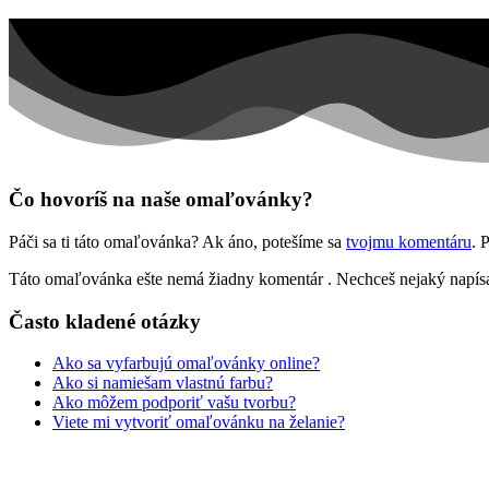
Hudba
Jar a Veľká noc
Jeseň a Halloween
Kvety
Leto
Ľudia a cirkus
Čo hovoríš na naše omaľovánky?
Mandaly
Páči sa ti táto omaľovánka? Ak áno, potešíme sa
tvojmu komentáru
. 
Medvedíkovia a koníky
Táto omaľovánka ešte nemá žiadny komentár
. Nechceš nejaký napí
Ovocie a zelenina
Často kladené otázky
Rozprávky a rozprávkové postavy
Ako sa vyfarbujú omaľovánky online?
Šport
Ako si namiešam vlastnú farbu?
Ako môžem podporiť vašu tvorbu?
Valentín / láska
Viete mi vytvoriť omaľovánku na želanie?
Vesmír
Zima a Vianoce