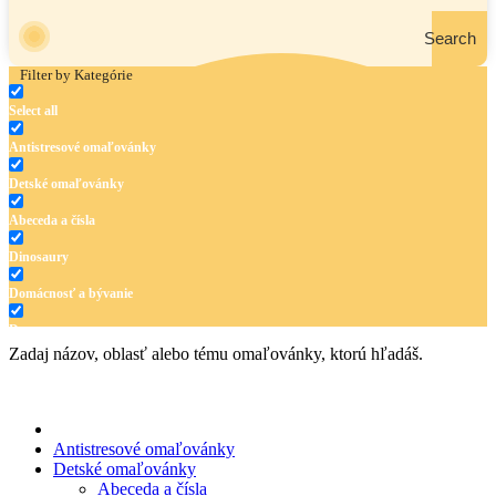
Search
Filter by Kategórie
Select all
Antistresové omaľovánky
Detské omaľovánky
Abeceda a čísla
Dinosaury
Domácnosť a bývanie
Doprava
Zadaj názov, oblasť alebo tému omaľovánky, ktorú hľadáš.
Hudba
Jar a Veľká noc
Jeseň a Halloween
Antistresové omaľovánky
Detské omaľovánky
Kvety
Abeceda a čísla