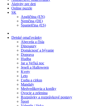
Aktivity pre deti
Online puzzle
SK
Angličtina (EN)
Nemčina (DE)
Španielčina (ES)
Detské omaľovánky
Abeceda a čísla
Dinosaury
Domácnosť a bývanie
Doprava
Hudba
Jar a Veľká noc
Jeseň a Halloween
Kvety
Leto
Ľudia a cirkus
Mandaly
Medvedíkovia a koníky
Ovocie a zelenina
Rozprávky a rozprávkové postavy
Šport
Valentín / láska