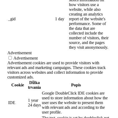
how visitors use a
website, while also
creating an analytics
_gid
1 day
report of the website's
performance. Some of
the data that are
collected include the
number of visitors, their
source, and the pages
they visit anonymously.
Advertisement
Advertisement
Advertisement cookies are used to provide visitors with
relevant ads and marketing campaigns. These cookies track
visitors across websites and collect information to provide
customized ads.
Dĺžka
Cookie
Popis
trvania
Google DoubleClick IDE cookies are
used to store information about how the
1 year
IDE
user uses the website to present them
24 days
with relevant ads and according to the
user profile.
The test_cookie is set by doubleclick.net