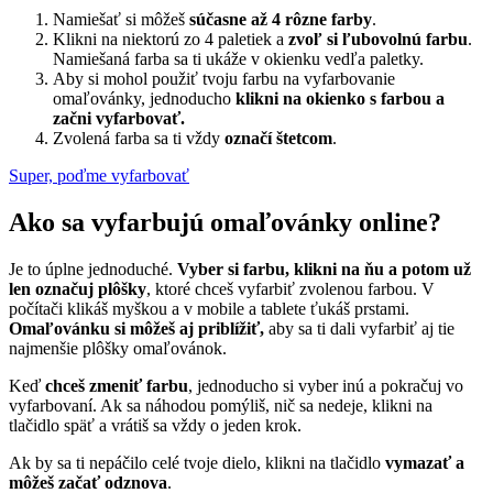
Namiešať si môžeš
súčasne až 4 rôzne farby
.
Klikni na niektorú zo 4 paletiek a
zvoľ si ľubovolnú farbu
.
Namiešaná farba sa ti ukáže v okienku vedľa paletky.
Aby si mohol použiť tvoju farbu na vyfarbovanie
omaľovánky, jednoducho
klikni na okienko s farbou a
začni vyfarbovať.
Zvolená farba sa ti vždy
označí štetcom
.
Super, poďme vyfarbovať
Ako sa vyfarbujú omaľovánky online?
Je to úplne jednoduché.
Vyber si farbu, klikni na ňu a potom už
len označuj plôšky
, ktoré chceš vyfarbiť zvolenou farbou. V
počítači klikáš myškou a v mobile a tablete ťukáš prstami.
Omaľovánku si môžeš aj priblížiť,
aby sa ti dali vyfarbiť aj tie
najmenšie plôšky omaľovánok.
Keď
chceš zmeniť farbu
, jednoducho si vyber inú a pokračuj vo
vyfarbovaní. Ak sa náhodou pomýliš, nič sa nedeje, klikni na
tlačidlo späť a vrátiš sa vždy o jeden krok.
Ak by sa ti nepáčilo celé tvoje dielo, klikni na tlačidlo
vymazať a
môžeš začať odznova
.