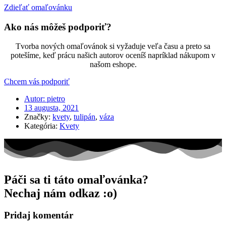
Zdieľať omaľovánku
Ako nás môžeš podporiť?
Tvorba nových omaľovánok si vyžaduje veľa času a preto sa
potešíme, keď prácu našich autorov oceníš napríklad nákupom v
našom eshope.
Chcem vás podporiť
Autor:
pietro
13 augusta, 2021
Značky:
kvety
,
tulipán
,
váza
Kategória:
Kvety
Páči sa ti táto omaľovánka?
Nechaj nám odkaz :o)
Pridaj komentár