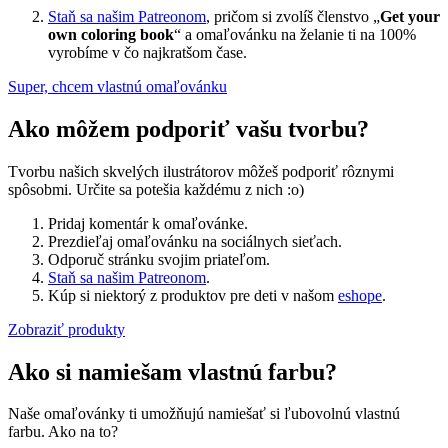
Staň sa našim Patreonom
, pričom si zvolíš členstvo „
Get your
own coloring book
“ a omaľovánku na želanie ti na 100%
vyrobíme v čo najkratšom čase.
Super, chcem vlastnú omaľovánku
Ako môžem podporiť vašu tvorbu?
Tvorbu našich skvelých ilustrátorov môžeš podporiť rôznymi
spôsobmi. Určite sa potešia každému z nich :o)
Pridaj komentár k omaľovánke.
Prezdieľaj omaľovánku na sociálnych sieťach.
Odporuč stránku svojim priateľom.
Staň sa našim Patreonom
.
Kúp si niektorý z produktov pre deti v našom
eshope
.
Zobraziť produkty
Ako si namiešam vlastnú farbu?
Naše omaľovánky ti umožňujú namiešať si ľubovolnú vlastnú
farbu. Ako na to?