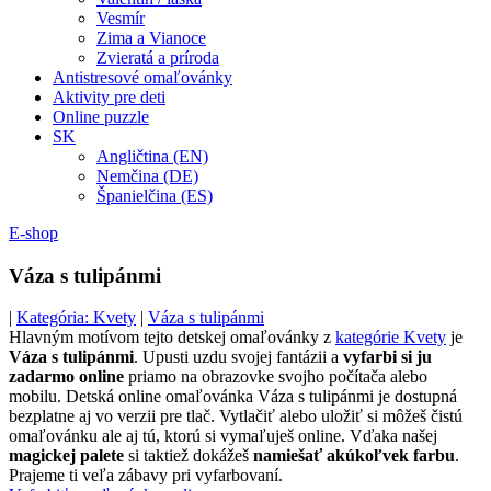
Vesmír
Zima a Vianoce
Zvieratá a príroda
Antistresové omaľovánky
Aktivity pre deti
Online puzzle
SK
Angličtina (EN)
Nemčina (DE)
Španielčina (ES)
E-shop
Váza s tulipánmi
|
Kategória: Kvety
|
Váza s tulipánmi
Hlavným motívom tejto detskej omaľovánky z
kategórie Kvety
je
Váza s tulipánmi
. Upusti uzdu svojej fantázii a
vyfarbi si ju
zadarmo online
priamo na obrazovke svojho počítača alebo
mobilu. Detská online omaľovánka Váza s tulipánmi je dostupná
bezplatne aj vo verzii pre tlač. Vytlačiť alebo uložiť si môžeš čistú
omaľovánku ale aj tú, ktorú si vymaľuješ online. Vďaka našej
magickej palete
si taktiež dokážeš
namiešať akúkoľvek farbu
.
Prajeme ti veľa zábavy pri vyfarbovaní.