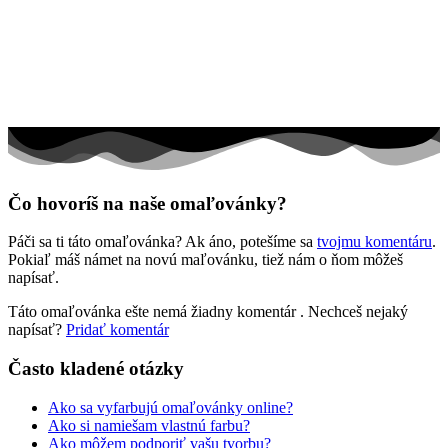
Rozprávky a rozprávkové postavy
Šport
Valentín / láska
Vesmír
Zima a Vianoce
Zvieratá a príroda
Čo hovoríš na naše omaľovánky?
Nezaradené
Páči sa ti táto omaľovánka? Ak áno, potešíme sa
tvojmu komentáru
.
Pokiaľ máš námet na novú maľovánku, tiež nám o ňom môžeš
napísať.
Táto omaľovánka ešte nemá žiadny komentár
. Nechceš nejaký
napísať?
Pridať komentár
Často kladené otázky
Ako sa vyfarbujú omaľovánky online?
Ako si namiešam vlastnú farbu?
Ako môžem podporiť vašu tvorbu?