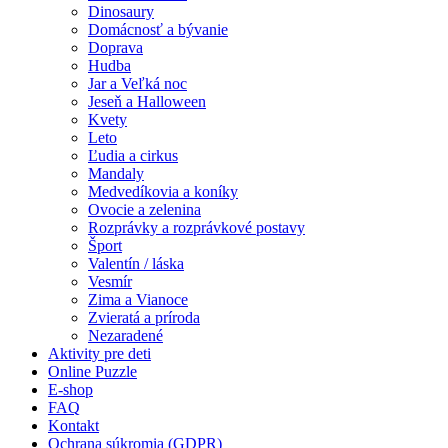
Dinosaury
Leto
Domácnosť a bývanie
Doprava
Ľudia a cirkus
Hudba
Mandaly
Jar a Veľká noc
Jeseň a Halloween
Medvedíkovia a koníky
Kvety
Leto
Ovocie a zelenina
Ľudia a cirkus
Mandaly
Rozprávky a rozprávkové postavy
Medvedíkovia a koníky
Ovocie a zelenina
Šport
Rozprávky a rozprávkové postavy
Šport
Valentín / láska
Valentín / láska
Vesmír
Vesmír
Zima a Vianoce
Zima a Vianoce
Zvieratá a príroda
Nezaradené
Zvieratá a príroda
Aktivity pre deti
Online Puzzle
Nezaradené
E-shop
FAQ
Kontakt
Ochrana súkromia (GDPR)