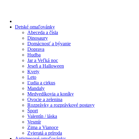
Preskočiť
na
obsah
Detské omaľovánky
Abeceda a čísla
Dinosaury
Domácnosť a bývanie
Doprava
Hudba
Jar a Veľká noc
Jeseň a Halloween
Kvety
Leto
Ľudia a cirkus
Mandaly
Medvedíkovia a koníky
Ovocie a zelenina
Rozprávky a rozprávkové postavy
Šport
Valentín / láska
Vesmír
Zima a Vianoce
Zvieratá a príroda
Antistresové omaľovánky