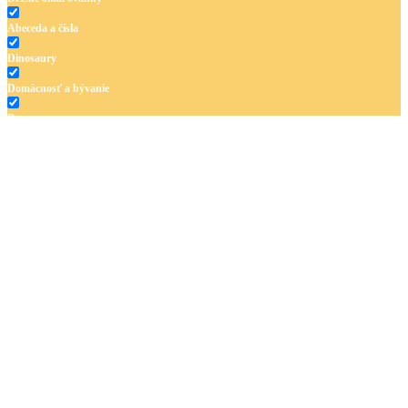
Abeceda a čísla
Dinosaury
Domácnosť a bývanie
Doprava
Hudba
Jar a Veľká noc
Jeseň a Halloween
Kvety
Leto
Ľudia a cirkus
Mandaly
Medvedíkovia a koníky
Ovocie a zelenina