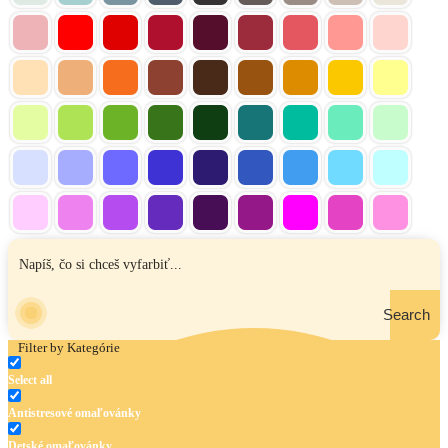
Search
Filter by Kategórie
Select all
Antistresové omaľovánky
Detské omaľovánky