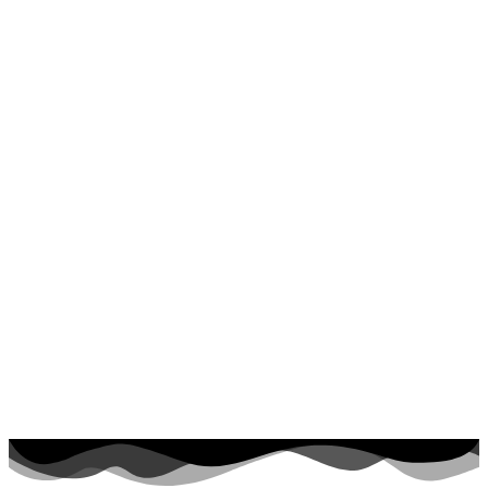
Jar a Veľká noc
Jeseň a Halloween
Kvety
Leto
Ľudia a cirkus
Mandaly
Medvedíkovia a koníky
Ovocie a zelenina
Rozprávky a rozprávkové postavy
Šport
Valentín / láska
Vesmír
Zima a Vianoce