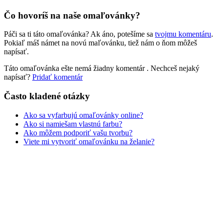
Zvieratá a príroda
Čo hovoríš na naše omaľovánky?
Nezaradené
Páči sa ti táto omaľovánka? Ak áno, potešíme sa
tvojmu komentáru
.
Pokiaľ máš námet na novú maľovánku, tiež nám o ňom môžeš
napísať.
Táto omaľovánka ešte nemá žiadny komentár
. Nechceš nejaký
napísať?
Pridať komentár
Často kladené otázky
Ako sa vyfarbujú omaľovánky online?
Ako si namiešam vlastnú farbu?
Ako môžem podporiť vašu tvorbu?
Viete mi vytvoriť omaľovánku na želanie?