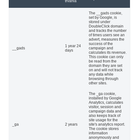
trvania
The __gads cookie,
set by Google, is
stored under
DoubleClick domain
and tracks the number
of times users see an
advert, measures the
success of the
1 year 24
__gads
campaign and
days
calculates its revenue.
This cookie can only
be read from the
domain they are set
on and will not track
any data while
browsing through
other sites.
The _ga cookie,
installed by Google
Analytics, calculates
visitor, session and
campaign data and
also keeps track of
site usage for the
_ga
2 years
site's analytics report.
The cookie stores
information
anonymously and