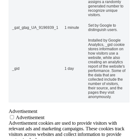
assigns a randomly
generated number to
recognize unique
visitors.
Set by Google to
_gat_gtag_UA_9196939_1
1 minute
distinguish users.
Installed by Google
Analytics, _gid cookie
stores information on
how visitors use a
website, while also
creating an analytics
report of the website's
_gid
1 day
performance. Some of
the data that are
collected include the
number of visitors,
their source, and the
pages they visit
anonymously.
Advertisement
Advertisement
Advertisement cookies are used to provide visitors with
relevant ads and marketing campaigns. These cookies track
visitors across websites and collect information to provide