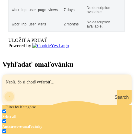
No description
wbcr_inp_user_page_views
7 days
available.
No description
wbcr_inp_user_visits
2 months
available.
ULOŽIŤ A PRIJAŤ
Powered by
Vyhľadať omaľovánku
Search
Filter by Kategórie
Select all
Antistresové omaľovánky