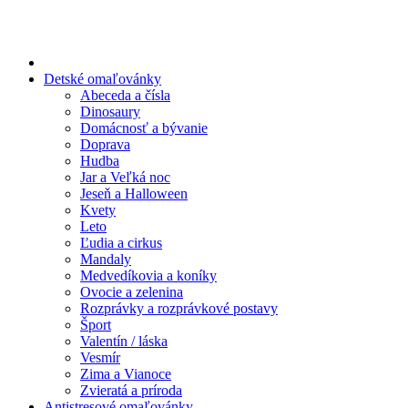
Preskočiť
na
obsah
Detské omaľovánky
Abeceda a čísla
Dinosaury
Domácnosť a bývanie
Doprava
Hudba
Jar a Veľká noc
Jeseň a Halloween
Kvety
Leto
Ľudia a cirkus
Mandaly
Medvedíkovia a koníky
Ovocie a zelenina
Rozprávky a rozprávkové postavy
Šport
Valentín / láska
Vesmír
Zima a Vianoce
Zvieratá a príroda
Antistresové omaľovánky