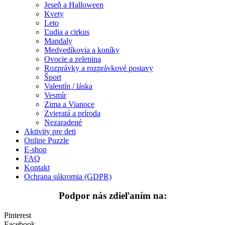
Jeseň a Halloween
Rozprávky a rozprávkové postavy
Kvety
Leto
Šport
Ľudia a cirkus
Mandaly
Valentín / láska
Medvedíkovia a koníky
Ovocie a zelenina
Vesmír
Rozprávky a rozprávkové postavy
Šport
Zima a Vianoce
Valentín / láska
Zvieratá a príroda
Vesmír
Zima a Vianoce
Nezaradené
Zvieratá a príroda
Nezaradené
Aktivity pre deti
Online Puzzle
E-shop
FAQ
Kontakt
Ochrana súkromia (GDPR)
Podpor nás zdieľaním na:
Pinterest
Facebook