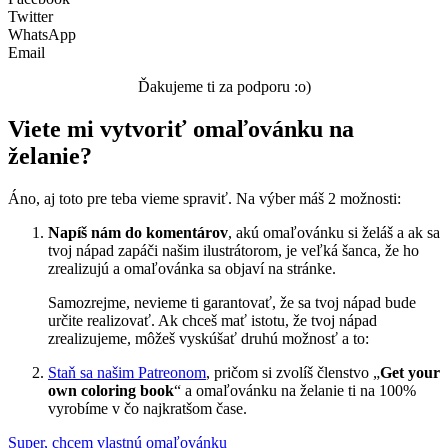
Twitter
WhatsApp
Email
Ďakujeme ti za podporu :o)
Viete mi vytvoriť omaľovánku na
želanie?
Áno, aj toto pre teba vieme spraviť. Na výber máš 2 možnosti:
Napíš nám do komentárov
, akú omaľovánku si želáš a ak sa
tvoj nápad zapáči našim ilustrátorom, je veľká šanca, že ho
zrealizujú a omaľovánka sa objaví na stránke.
Samozrejme, nevieme ti garantovať, že sa tvoj nápad bude
určite realizovať. Ak chceš mať istotu, že tvoj nápad
zrealizujeme, môžeš vyskúšať druhú možnosť a to:
Staň sa našim Patreonom
, pričom si zvolíš členstvo „
Get your
own coloring book
“ a omaľovánku na želanie ti na 100%
vyrobíme v čo najkratšom čase.
Super, chcem vlastnú omaľovánku