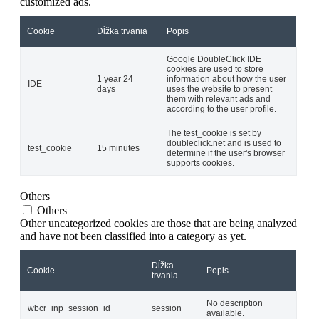
customized ads.
Cookie
Dĺžka trvania
Popis
Google DoubleClick IDE
cookies are used to store
1 year 24
information about how the user
IDE
days
uses the website to present
them with relevant ads and
according to the user profile.
The test_cookie is set by
doubleclick.net and is used to
test_cookie
15 minutes
determine if the user's browser
supports cookies.
Others
Others
Other uncategorized cookies are those that are being analyzed
and have not been classified into a category as yet.
Dĺžka
Cookie
Popis
trvania
No description
wbcr_inp_session_id
session
available.