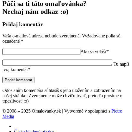
Páči sa ti táto omaľovánka?
Nechaj nám odkaz :o)
Pridaj komentár
Vaša e-mailová adresa nebude zverejnená.
Vyžadované polia sú
označené
*
Ako sa voláš?*
Tu napíš
tvoj komentár*
Odoslaním komentára súhlasíš s jeho uložením a zobrazením na
našej stránke. Zverejnenie môže chvíľu trvať, preto ťa prosíme o
trpezlivosť :o)
© 2008 – 2025 Omalovanky.sk | Vytvorené v spolupráci s
Pietro
Media
Často kladené otázky