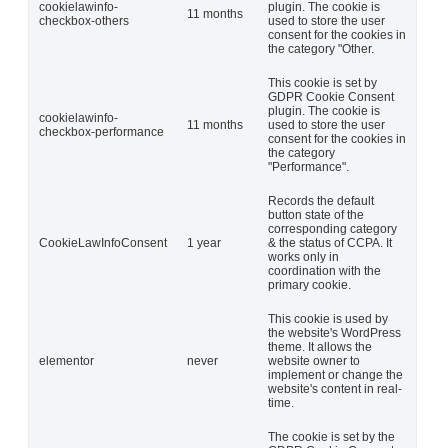
cookielawinfo-
plugin. The cookie is
11 months
checkbox-others
used to store the user
consent for the cookies in
the category "Other.
This cookie is set by
GDPR Cookie Consent
plugin. The cookie is
cookielawinfo-
11 months
used to store the user
checkbox-performance
consent for the cookies in
the category
"Performance".
Records the default
button state of the
corresponding category
CookieLawInfoConsent
1 year
& the status of CCPA. It
works only in
coordination with the
primary cookie.
This cookie is used by
the website's WordPress
theme. It allows the
elementor
never
website owner to
implement or change the
website's content in real-
time.
The cookie is set by the