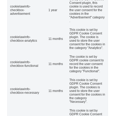
Consent plugin, this
cookielawinfo-
cookie is used to record
checkbox-
1 year
the user consent for the
advertisement
cookies in the
"Advertisement" category
.
This cookie is set by
GDPR Cookie Consent
cookielawinfo-
plugin. The cookie is
11 months
checkbox-analytics
used to store the user
consent for the cookies in
the category "Analytics".
The cookie is set by
GDPR cookie consent to
cookielawinfo-
11 months
record the user consent
checkbox-functional
for the cookies in the
category "Functional".
This cookie is set by
GDPR Cookie Consent
plugin. The cookies is
cookielawinfo-
11 months
used to store the user
checkbox-necessary
consent for the cookies in
the category
"Necessary".
This cookie is set by
GDPR Cookie Consent