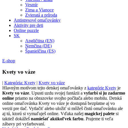
Vesmír
Zima a Vianoce
Zvieratá a príroda
Antistresové omaľovánky
Aktivity pre deti
Online puzzle
SK
Angličtina (EN)
Nemčina (DE)
Španielčina (ES)
E-shop
Kvety vo váze
|
Kategória: Kvety
|
Kvety vo váze
Hlavným motívom tejto detskej omaľovánky z
kategórie Kvety
je
Kvety vo váze
. Upusti uzdu svojej fantázii a
vyfarbi si ju zadarmo
online
priamo na obrazovke svojho počítača alebo mobilu. Detská
online omaľovánka Kvety vo váze je dostupná bezplatne aj vo
verzii pre tlač. Vytlačiť alebo uložiť si môžeš čistú omaľovánku ale
aj tú, ktorú si vymaľuješ online. Vďaka našej
magickej palete
si
taktiež dokážeš
namiešať akúkoľvek farbu
. Prajeme ti veľa
zábavy pri vyfarbovaní.