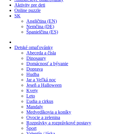
Aktivity pre deti
Online puzzle
SK
Angličtina (EN)
Nemčina (DE)
Španielčina (ES)
Detské omaľovánky
Abeceda a čísla
Dinosaury
Domácnosť a bývanie
Doprava
Hudba
Jar a Veľká noc
Jeseň a Halloween
Kvety
Leto
Ľudia a cirkus
Mandaly
Medvedíkovia a koníky
Ovocie a zelenina
Rozprávky a rozprávkové postavy
Šport
Valentín / láska