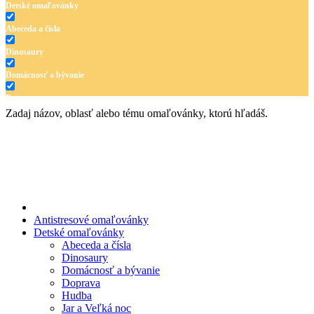
Detské omaľovánky
Abeceda a čísla
Dinosaury
Domácnosť a bývanie
Doprava
Zadaj názov, oblasť alebo tému omaľovánky, ktorú hľadáš.
Hudba
Jar a Veľká noc
Jeseň a Halloween
Kvety
Leto
Antistresové omaľovánky
Detské omaľovánky
Ľudia a cirkus
Abeceda a čísla
Dinosaury
Mandaly
Domácnosť a bývanie
Doprava
Medvedíkovia a koníky
Hudba
Ovocie a zelenina
Jar a Veľká noc