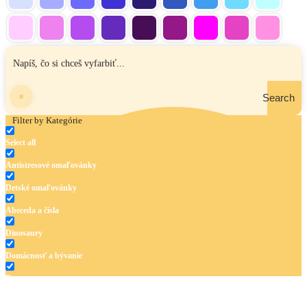
Search
Filter by Kategórie
Select all
Antistresové omaľovánky
Detské omaľovánky
Abeceda a čísla
Dinosaury
Domácnosť a bývanie
Doprava
Hudba