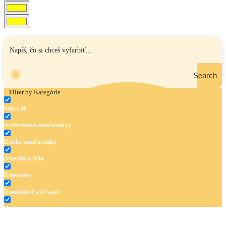
Search
Filter by Kategórie
Select all
Antistresové omaľovánky
Detské omaľovánky
Abeceda a čísla
Dinosaury
Domácnosť a bývanie
Doprava
Hudba