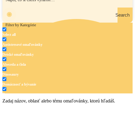
Search
Filter by Kategórie
Select all
Antistresové omaľovánky
Detské omaľovánky
Abeceda a čísla
Dinosaury
Domácnosť a bývanie
Doprava
Zadaj názov, oblasť alebo tému omaľovánky, ktorú hľadáš.
Hudba
Jar a Veľká noc
Jeseň a Halloween
Kvety