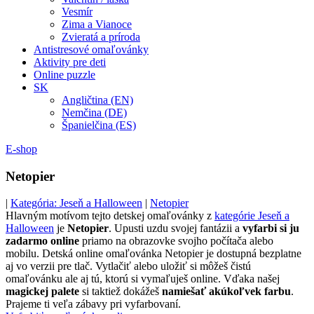
Vesmír
Zima a Vianoce
Zvieratá a príroda
Antistresové omaľovánky
Aktivity pre deti
Online puzzle
SK
Angličtina (EN)
Nemčina (DE)
Španielčina (ES)
E-shop
Netopier
|
Kategória: Jeseň a Halloween
|
Netopier
Hlavným motívom tejto detskej omaľovánky z
kategórie Jeseň a
Halloween
je
Netopier
. Upusti uzdu svojej fantázii a
vyfarbi si ju
zadarmo online
priamo na obrazovke svojho počítača alebo
mobilu. Detská online omaľovánka Netopier je dostupná bezplatne
aj vo verzii pre tlač. Vytlačiť alebo uložiť si môžeš čistú
omaľovánku ale aj tú, ktorú si vymaľuješ online. Vďaka našej
magickej palete
si taktiež dokážeš
namiešať akúkoľvek farbu
.
Prajeme ti veľa zábavy pri vyfarbovaní.