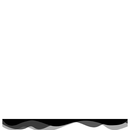
Jar a Veľká noc
Jeseň a Halloween
Kvety
Leto
Ľudia a cirkus
Mandaly
Medvedíkovia a koníky
Ovocie a zelenina
Rozprávky a rozprávkové postavy
Šport
Valentín / láska
Vesmír
Zima a Vianoce