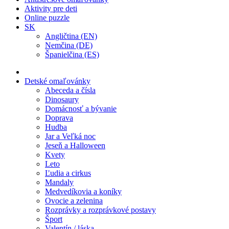
Aktivity pre deti
Online puzzle
SK
Angličtina (EN)
Nemčina (DE)
Španielčina (ES)
Detské omaľovánky
Abeceda a čísla
Dinosaury
Domácnosť a bývanie
Doprava
Hudba
Jar a Veľká noc
Jeseň a Halloween
Kvety
Leto
Ľudia a cirkus
Mandaly
Medvedíkovia a koníky
Ovocie a zelenina
Rozprávky a rozprávkové postavy
Šport
Valentín / láska