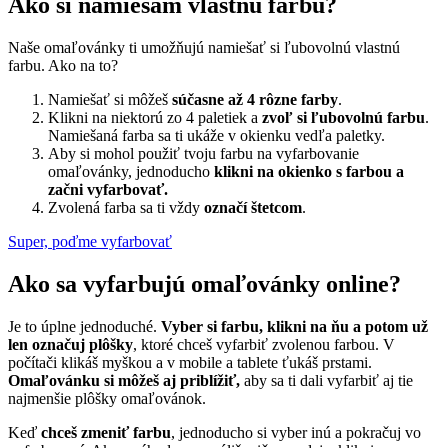
Ako si namiešam vlastnú farbu?
Naše omaľovánky ti umožňujú namiešať si ľubovolnú vlastnú
farbu. Ako na to?
Namiešať si môžeš
súčasne až 4 rôzne farby
.
Klikni na niektorú zo 4 paletiek a
zvoľ si ľubovolnú farbu
.
Namiešaná farba sa ti ukáže v okienku vedľa paletky.
Aby si mohol použiť tvoju farbu na vyfarbovanie
omaľovánky, jednoducho
klikni na okienko s farbou a
začni vyfarbovať.
Zvolená farba sa ti vždy
označí štetcom
.
Super, poďme vyfarbovať
Ako sa vyfarbujú omaľovánky online?
Je to úplne jednoduché.
Vyber si farbu, klikni na ňu a potom už
len označuj plôšky
, ktoré chceš vyfarbiť zvolenou farbou. V
počítači klikáš myškou a v mobile a tablete ťukáš prstami.
Omaľovánku si môžeš aj priblížiť,
aby sa ti dali vyfarbiť aj tie
najmenšie plôšky omaľovánok.
Keď
chceš zmeniť farbu
, jednoducho si vyber inú a pokračuj vo