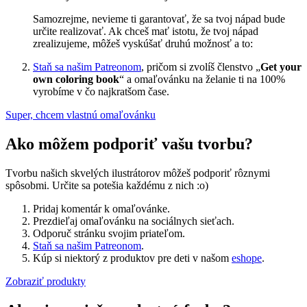
Samozrejme, nevieme ti garantovať, že sa tvoj nápad bude
určite realizovať. Ak chceš mať istotu, že tvoj nápad
zrealizujeme, môžeš vyskúšať druhú možnosť a to:
Staň sa našim Patreonom
, pričom si zvolíš členstvo „
Get your
own coloring book
“ a omaľovánku na želanie ti na 100%
vyrobíme v čo najkratšom čase.
Super, chcem vlastnú omaľovánku
Ako môžem podporiť vašu tvorbu?
Tvorbu našich skvelých ilustrátorov môžeš podporiť rôznymi
spôsobmi. Určite sa potešia každému z nich :o)
Pridaj komentár k omaľovánke.
Prezdieľaj omaľovánku na sociálnych sieťach.
Odporuč stránku svojim priateľom.
Staň sa našim Patreonom
.
Kúp si niektorý z produktov pre deti v našom
eshope
.
Zobraziť produkty