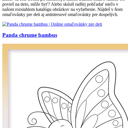
povieš na tieto, môže byť? Alebo skúsiš radšej pohľadať niečo v
našom rozsiahlom katalógu obrázkov na vyfarbenie. Nájdeš v ňom
omaľovánky pre deti aj antistresové omaľovánky pre dospelých.
Panda chrume bambus