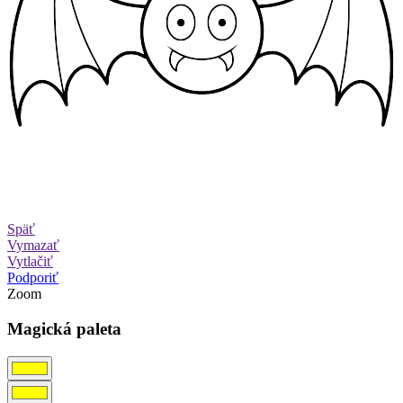
Späť
Vymazať
Vytlačiť
Podporiť
Zoom
Magická paleta