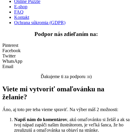
Online Puzzle
E-shop
FAQ
Kontakt
Ochrana súkromia (GDPR)
Podpor nás zdieľaním na:
Pinterest
Facebook
Twitter
WhatsApp
Email
Ďakujeme ti za podporu :o)
Viete mi vytvoriť omaľovánku na
želanie?
Áno, aj toto pre teba vieme spraviť. Na výber máš 2 možnosti:
Napíš nám do komentárov
, akú omaľovánku si želáš a ak sa
tvoj nápad zapáči našim ilustrátorom, je veľká šanca, že ho
zrealizujú a omaľovánka sa objaví na stránke.