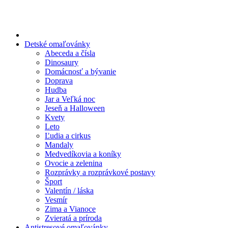
Preskočiť
na
obsah
Detské omaľovánky
Abeceda a čísla
Dinosaury
Domácnosť a bývanie
Doprava
Hudba
Jar a Veľká noc
Jeseň a Halloween
Kvety
Leto
Ľudia a cirkus
Mandaly
Medvedíkovia a koníky
Ovocie a zelenina
Rozprávky a rozprávkové postavy
Šport
Valentín / láska
Vesmír
Zima a Vianoce
Zvieratá a príroda
Antistresové omaľovánky