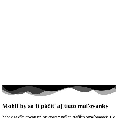
Mohli by sa ti páčiť aj tieto maľovanky
Zabav sa ešte trochu pri niektorej z našich ďalších omaľovaniek. Čo