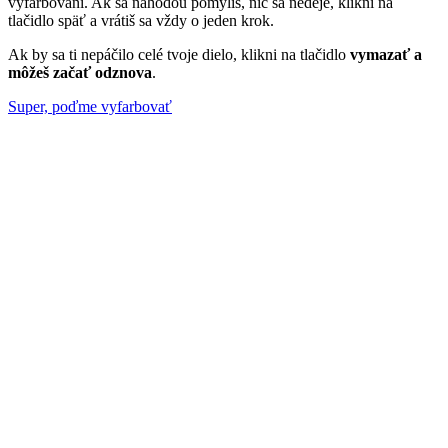
vyfarbovaní. Ak sa náhodou pomýliš, nič sa nedeje, klikni na
tlačidlo späť a vrátiš sa vždy o jeden krok.
Ak by sa ti nepáčilo celé tvoje dielo, klikni na tlačidlo
vymazať a
môžeš začať odznova
.
Super, poďme vyfarbovať