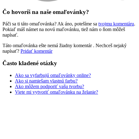
Zvieratá a príroda
Čo hovoríš na naše omaľovánky?
Nezaradené
Páči sa ti táto omaľovánka? Ak áno, potešíme sa
tvojmu komentáru
.
Pokiaľ máš námet na novú maľovánku, tiež nám o ňom môžeš
napísať.
Táto omaľovánka ešte nemá žiadny komentár
. Nechceš nejaký
napísať?
Pridať komentár
Často kladené otázky
Ako sa vyfarbujú omaľovánky online?
Ako si namiešam vlastnú farbu?
Ako môžem podporiť vašu tvorbu?
Viete mi vytvoriť omaľovánku na želanie?