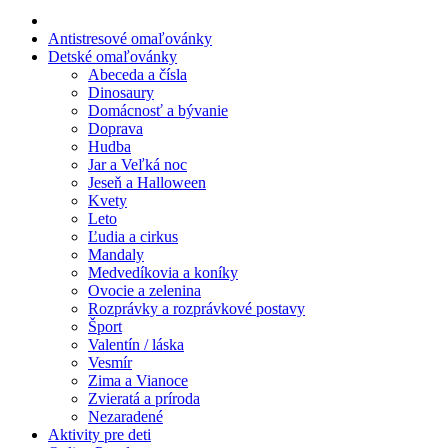
Leto
Antistresové omaľovánky
Detské omaľovánky
Ľudia a cirkus
Abeceda a čísla
Dinosaury
Mandaly
Domácnosť a bývanie
Doprava
Medvedíkovia a koníky
Hudba
Ovocie a zelenina
Jar a Veľká noc
Jeseň a Halloween
Rozprávky a rozprávkové postavy
Kvety
Leto
Šport
Ľudia a cirkus
Mandaly
Valentín / láska
Medvedíkovia a koníky
Ovocie a zelenina
Vesmír
Rozprávky a rozprávkové postavy
Šport
Zima a Vianoce
Valentín / láska
Zvieratá a príroda
Vesmír
Zima a Vianoce
Nezaradené
Zvieratá a príroda
Nezaradené
Aktivity pre deti