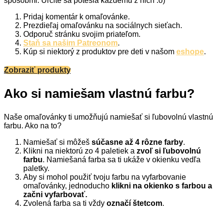
spôsobmi. Určite sa potešia každému z nich :o)
Pridaj komentár k omaľovánke.
Prezdieľaj omaľovánku na sociálnych sieťach.
Odporuč stránku svojim priateľom.
Staň sa našim Patreonom
.
Kúp si niektorý z produktov pre deti v našom
eshope
.
Zobraziť produkty
Ako si namiešam vlastnú farbu?
Naše omaľovánky ti umožňujú namiešať si ľubovolnú vlastnú
farbu. Ako na to?
Namiešať si môžeš
súčasne až 4 rôzne farby
.
Klikni na niektorú zo 4 paletiek a
zvoľ si ľubovolnú
farbu
. Namiešaná farba sa ti ukáže v okienku vedľa
paletky.
Aby si mohol použiť tvoju farbu na vyfarbovanie
omaľovánky, jednoducho
klikni na okienko s farbou a
začni vyfarbovať.
Zvolená farba sa ti vždy
označí štetcom
.