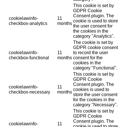
This cookie is set by
GDPR Cookie
Consent plugin. The
cookielawinfo-
11
cookie is used to store
checkbox-analytics
months
the user consent for
the cookies in the
category "Analytics".
The cookie is set by
GDPR cookie consent
cookielawinfo-
11
to record the user
checkbox-functional
months
consent for the
cookies in the
category "Functional".
This cookie is set by
GDPR Cookie
Consent plugin. The
cookielawinfo-
11
cookies is used to
checkbox-necessary
months
store the user consent
for the cookies in the
category "Necessary".
This cookie is set by
GDPR Cookie
Consent plugin. The
cookielawinfo-
11
cookie is used to store