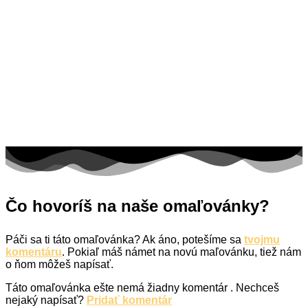
Medvedíkovia a koníky
Ovocie a zelenina
Rozprávky a rozprávkové postavy
Šport
Valentín / láska
Vesmír
Zima a Vianoce
Zvieratá a príroda
Nezaradené
Čo hovoríš na naše omaľovánky?
Páči sa ti táto omaľovánka? Ak áno, potešíme sa
tvojmu
komentáru
. Pokiaľ máš námet na novú maľovánku, tiež nám
o ňom môžeš napísať.
Táto omaľovánka ešte nemá žiadny komentár
. Nechceš
nejaký napísať?
Pridať komentár