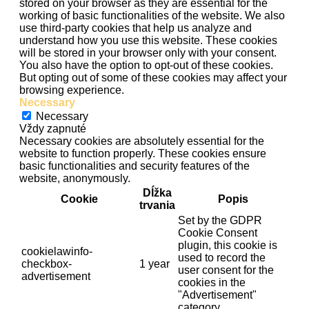
stored on your browser as they are essential for the
working of basic functionalities of the website. We also
use third-party cookies that help us analyze and
understand how you use this website. These cookies
will be stored in your browser only with your consent.
You also have the option to opt-out of these cookies.
But opting out of some of these cookies may affect your
browsing experience.
Necessary
Necessary
Vždy zapnuté
Necessary cookies are absolutely essential for the
website to function properly. These cookies ensure
basic functionalities and security features of the
website, anonymously.
Dĺžka
Cookie
Popis
trvania
Set by the GDPR
Cookie Consent
plugin, this cookie is
cookielawinfo-
used to record the
checkbox-
1 year
user consent for the
advertisement
cookies in the
"Advertisement"
category .