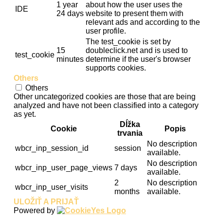
1 year
about how the user uses the
IDE
24 days
website to present them with
relevant ads and according to the
user profile.
The test_cookie is set by
15
doubleclick.net and is used to
test_cookie
minutes
determine if the user's browser
supports cookies.
Others
Others
Other uncategorized cookies are those that are being
analyzed and have not been classified into a category
as yet.
Dĺžka
Cookie
Popis
trvania
No description
wbcr_inp_session_id
session
available.
No description
wbcr_inp_user_page_views
7 days
available.
2
No description
wbcr_inp_user_visits
months
available.
ULOŽIŤ A PRIJAŤ
Powered by