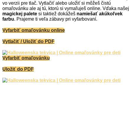
vo verzii pre tlač. Vytlačiť alebo uložiť si môžeš čistú
omaľovánku ale aj tú, ktorú si vymaľuješ online. Vďaka našej
magickej palete
si taktiež dokážeš
namiešať akúkoľvek
farbu
. Prajeme ti veľa zábavy pri vyfarbovaní.
Vyfarbiť omaľovánku online
Vytlačiť / Uložiť do PDF
Vyfarbiť omaľovánku
Uložiť do PDF