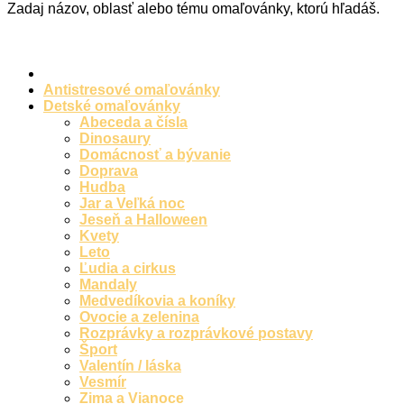
Zadaj názov, oblasť alebo tému omaľovánky, ktorú hľadáš.
Hudba
Jar a Veľká noc
Jeseň a Halloween
Antistresové omaľovánky
Kvety
Detské omaľovánky
Abeceda a čísla
Leto
Dinosaury
Domácnosť a bývanie
Ľudia a cirkus
Doprava
Hudba
Mandaly
Jar a Veľká noc
Jeseň a Halloween
Medvedíkovia a koníky
Kvety
Leto
Ovocie a zelenina
Ľudia a cirkus
Rozprávky a rozprávkové postavy
Mandaly
Medvedíkovia a koníky
Šport
Ovocie a zelenina
Rozprávky a rozprávkové postavy
Valentín / láska
Šport
Valentín / láska
Vesmír
Vesmír
Zima a Vianoce
Zima a Vianoce