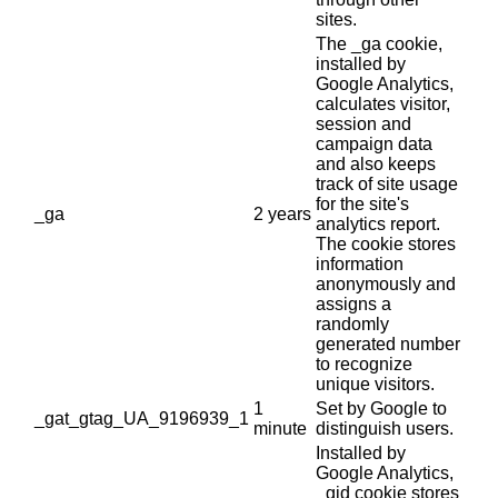
sites.
The _ga cookie,
installed by
Google Analytics,
calculates visitor,
session and
campaign data
and also keeps
track of site usage
for the site's
_ga
2 years
analytics report.
The cookie stores
information
anonymously and
assigns a
randomly
generated number
to recognize
unique visitors.
1
Set by Google to
_gat_gtag_UA_9196939_1
minute
distinguish users.
Installed by
Google Analytics,
_gid cookie stores