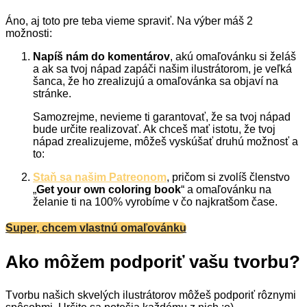
Áno, aj toto pre teba vieme spraviť. Na výber máš 2
možnosti:
Napíš nám do komentárov
, akú omaľovánku si želáš
a ak sa tvoj nápad zapáči našim ilustrátorom, je veľká
šanca, že ho zrealizujú a omaľovánka sa objaví na
stránke.
Samozrejme, nevieme ti garantovať, že sa tvoj nápad
bude určite realizovať. Ak chceš mať istotu, že tvoj
nápad zrealizujeme, môžeš vyskúšať druhú možnosť a
to:
Staň sa našim Patreonom
, pričom si zvolíš členstvo
„
Get your own coloring book
“ a omaľovánku na
želanie ti na 100% vyrobíme v čo najkratšom čase.
Super, chcem vlastnú omaľovánku
Ako môžem podporiť vašu tvorbu?
Tvorbu našich skvelých ilustrátorov môžeš podporiť rôznymi