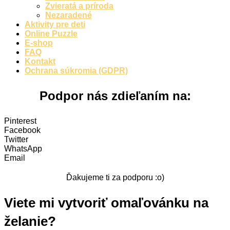
Zvieratá a príroda
Nezaradené
Zvieratá a príroda
Aktivity pre deti
Nezaradené
Online Puzzle
E-shop
FAQ
Kontakt
Ochrana súkromia (GDPR)
Podpor nás zdieľaním na:
Pinterest
Facebook
Twitter
WhatsApp
Email
Ďakujeme ti za podporu :o)
Viete mi vytvoriť omaľovánku na
želanie?