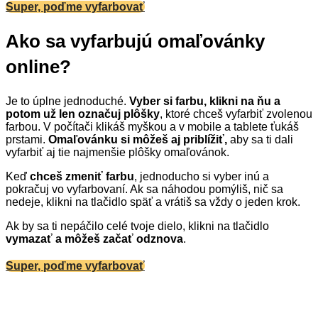
Super, poďme vyfarbovať
Ako sa vyfarbujú omaľovánky
online?
Je to úplne jednoduché.
Vyber si farbu, klikni na ňu a
potom už len označuj plôšky
, ktoré chceš vyfarbiť zvolenou
farbou. V počítači klikáš myškou a v mobile a tablete ťukáš
prstami.
Omaľovánku si môžeš aj priblížiť,
aby sa ti dali
vyfarbiť aj tie najmenšie plôšky omaľovánok.
Keď
chceš zmeniť farbu
, jednoducho si vyber inú a
pokračuj vo vyfarbovaní. Ak sa náhodou pomýliš, nič sa
nedeje, klikni na tlačidlo späť a vrátiš sa vždy o jeden krok.
Ak by sa ti nepáčilo celé tvoje dielo, klikni na tlačidlo
vymazať a môžeš začať odznova
.
Super, poďme vyfarbovať