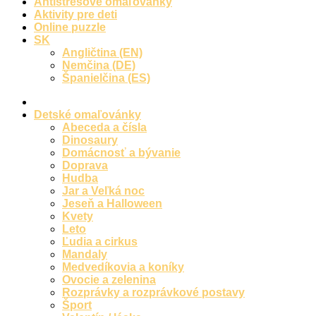
Antistresové omaľovánky
Aktivity pre deti
Online puzzle
SK
Angličtina (EN)
Nemčina (DE)
Španielčina (ES)
Detské omaľovánky
Abeceda a čísla
Dinosaury
Domácnosť a bývanie
Doprava
Hudba
Jar a Veľká noc
Jeseň a Halloween
Kvety
Leto
Ľudia a cirkus
Mandaly
Medvedíkovia a koníky
Ovocie a zelenina
Rozprávky a rozprávkové postavy
Šport