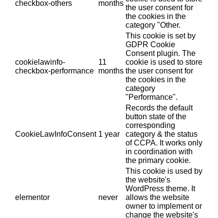
checkbox-others
months
the user consent for
the cookies in the
category "Other.
This cookie is set by
GDPR Cookie
Consent plugin. The
cookielawinfo-
11
cookie is used to store
checkbox-performance
months
the user consent for
the cookies in the
category
"Performance".
Records the default
button state of the
corresponding
CookieLawInfoConsent
1 year
category & the status
of CCPA. It works only
in coordination with
the primary cookie.
This cookie is used by
the website's
WordPress theme. It
elementor
never
allows the website
owner to implement or
change the website's