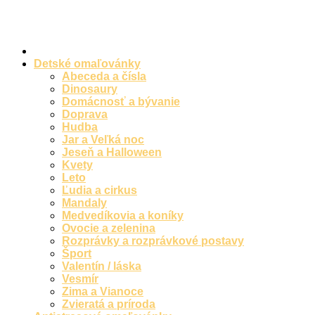
Preskočiť
na
obsah
Detské omaľovánky
Abeceda a čísla
Dinosaury
Domácnosť a bývanie
Doprava
Hudba
Jar a Veľká noc
Jeseň a Halloween
Kvety
Leto
Ľudia a cirkus
Mandaly
Medvedíkovia a koníky
Ovocie a zelenina
Rozprávky a rozprávkové postavy
Šport
Valentín / láska
Vesmír
Zima a Vianoce
Zvieratá a príroda