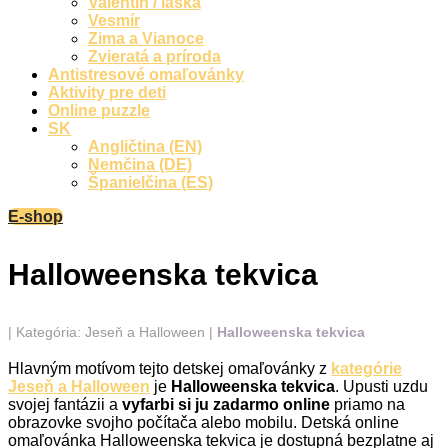
Valentín / láska
Vesmír
Zima a Vianoce
Zvieratá a príroda
Antistresové omaľovánky
Aktivity pre deti
Online puzzle
SK
Angličtina (EN)
Nemčina (DE)
Španielčina (ES)
E-shop
Halloweenska tekvica
|
Kategória: Jeseň a Halloween
|
Halloweenska tekvica
Hlavným motívom tejto detskej omaľovánky z
kategórie
Jeseň a Halloween
je
Halloweenska tekvica
. Upusti uzdu
svojej fantázii a
vyfarbi si ju zadarmo online
priamo na
obrazovke svojho počítača alebo mobilu. Detská online
omaľovánka Halloweenska tekvica je dostupná bezplatne aj