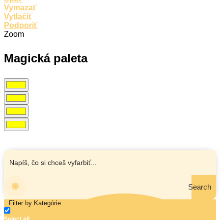
Vymazať
Vytlačiť
Podporiť
Zoom
Magická paleta
Search
Filter by Kategórie
Select all