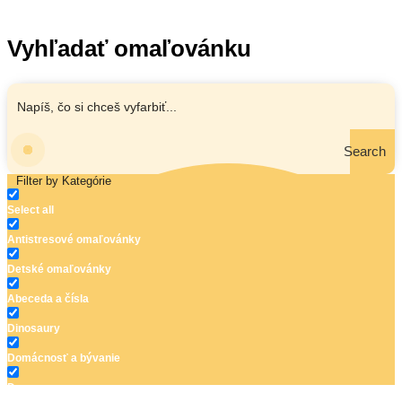
Vyhľadať omaľovánku
Search
Filter by Kategórie
Select all
Antistresové omaľovánky
Detské omaľovánky
Abeceda a čísla
Dinosaury
Domácnosť a bývanie
Doprava