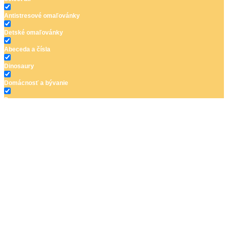
Antistresové omaľovánky
Detské omaľovánky
Abeceda a čísla
Dinosaury
Domácnosť a bývanie
Doprava
Hudba
Jar a Veľká noc
Jeseň a Halloween
Kvety
Leto
Ľudia a cirkus
Mandaly