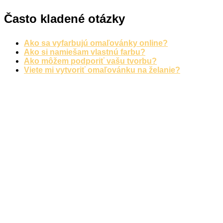
Často kladené otázky
Ako sa vyfarbujú omaľovánky online?
Ako si namiešam vlastnú farbu?
Ako môžem podporiť vašu tvorbu?
Viete mi vytvoriť omaľovánku na želanie?