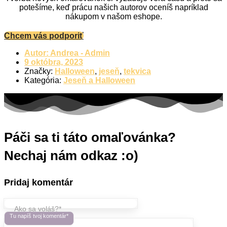
potešíme, keď prácu našich autorov oceníš napríklad
nákupom v našom eshope.
Chcem vás podporiť
Autor:
Andrea - Admin
9 októbra, 2023
Značky:
Halloween
,
jeseň
,
tekvica
Kategória:
Jeseň a Halloween
Páči sa ti táto omaľovánka?
Nechaj nám odkaz :o)
Pridaj komentár
Ako sa voláš?*
Tu napíš tvoj komentár*