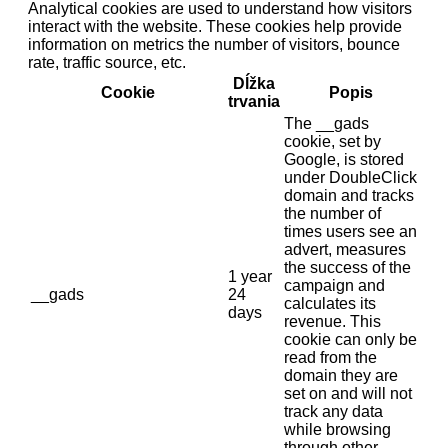
Analytical cookies are used to understand how visitors
interact with the website. These cookies help provide
information on metrics the number of visitors, bounce
rate, traffic source, etc.
Dĺžka
Cookie
Popis
trvania
The __gads
cookie, set by
Google, is stored
under DoubleClick
domain and tracks
the number of
times users see an
advert, measures
the success of the
1 year
campaign and
__gads
24
calculates its
days
revenue. This
cookie can only be
read from the
domain they are
set on and will not
track any data
while browsing
through other