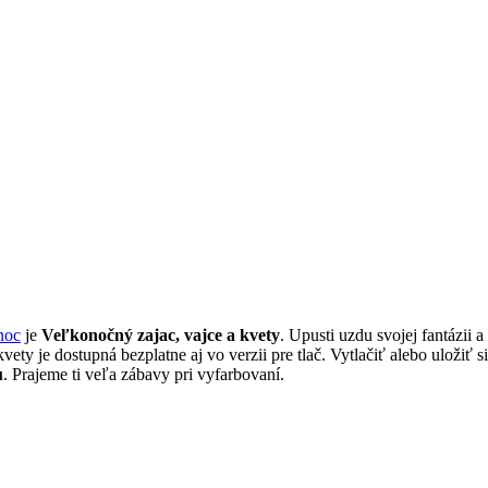
noc
je
Veľkonočný zajac, vajce a kvety
. Upusti uzdu svojej fantázii a
ty je dostupná bezplatne aj vo verzii pre tlač. Vytlačiť alebo uložiť 
u
. Prajeme ti veľa zábavy pri vyfarbovaní.