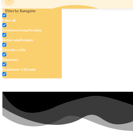
Filter by Kategórie
Select all
Antistresové omaľovánky
Detské omaľovánky
Abeceda a čísla
Dinosaury
Domácnosť a bývanie
Doprava
Hudba
Jar a Veľká noc
Jeseň a Halloween
Kvety
Leto