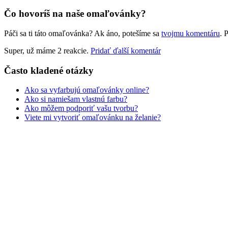
Ľudia a cirkus
Čo hovoríš na naše omaľovánky?
Mandaly
Páči sa ti táto omaľovánka? Ak áno, potešíme sa
tvojmu komentáru
. 
Medvedíkovia a koníky
Super, už máme 2 reakcie.
Pridať ďalší komentár
Ovocie a zelenina
Často kladené otázky
Rozprávky a rozprávkové postavy
Ako sa vyfarbujú omaľovánky online?
Šport
Ako si namiešam vlastnú farbu?
Ako môžem podporiť vašu tvorbu?
Valentín / láska
Viete mi vytvoriť omaľovánku na želanie?
Vesmír
Zima a Vianoce
Zvieratá a príroda
Nezaradené