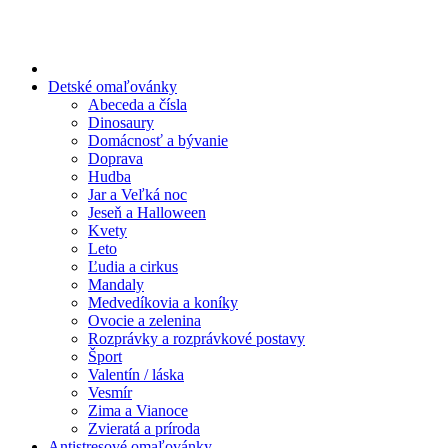
Preskočiť
na
obsah
Detské omaľovánky
Abeceda a čísla
Dinosaury
Domácnosť a bývanie
Doprava
Hudba
Jar a Veľká noc
Jeseň a Halloween
Kvety
Leto
Ľudia a cirkus
Mandaly
Medvedíkovia a koníky
Ovocie a zelenina
Rozprávky a rozprávkové postavy
Šport
Valentín / láska
Vesmír
Zima a Vianoce
Zvieratá a príroda
Antistresové omaľovánky