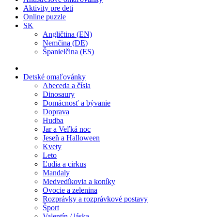
Aktivity pre deti
Online puzzle
SK
Angličtina (EN)
Nemčina (DE)
Španielčina (ES)
Detské omaľovánky
Abeceda a čísla
Dinosaury
Domácnosť a bývanie
Doprava
Hudba
Jar a Veľká noc
Jeseň a Halloween
Kvety
Leto
Ľudia a cirkus
Mandaly
Medvedíkovia a koníky
Ovocie a zelenina
Rozprávky a rozprávkové postavy
Šport
Valentín / láska