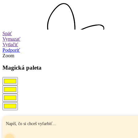
Späť
Vymazať
Vytlačiť
Podporiť
Zoom
Magická paleta