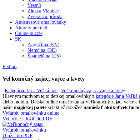
Vesmír
Zima a Vianoce
Zvieratá a príroda
Antistresové omaľovánky
Aktivity pre deti
Online puzzle
SK
Angličtina (EN)
Nemčina (DE)
Španielčina (ES)
E-shop
Veľkonočný zajac, vajce a kvety
|
Kategória: Jar a Veľká noc
|
Veľkonočný zajac, vajce a kvety
Hlavným motívom tejto detskej omaľovánky z
kategórie Jar a Veľká 
alebo mobilu. Detská online omaľovánka Veľkonočný zajac, vajce a kve
našej
magickej palete
si taktiež dokážeš
namiešať akúkoľvek farb
Vyfarbiť omaľovánku online
Vytlačiť / Uložiť do PDF
Vyfarbiť omaľovánku
Uložiť do PDF