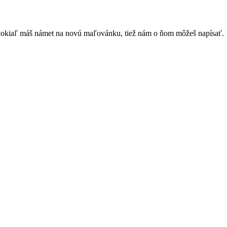
Pokiaľ máš námet na novú maľovánku, tiež nám o ňom môžeš napísať.