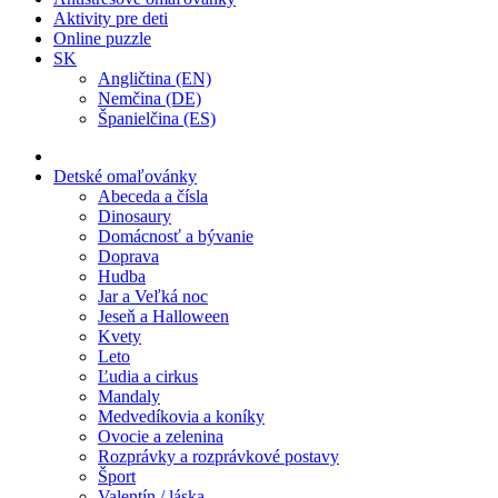
Aktivity pre deti
Online puzzle
SK
Angličtina (EN)
Nemčina (DE)
Španielčina (ES)
Detské omaľovánky
Abeceda a čísla
Dinosaury
Domácnosť a bývanie
Doprava
Hudba
Jar a Veľká noc
Jeseň a Halloween
Kvety
Leto
Ľudia a cirkus
Mandaly
Medvedíkovia a koníky
Ovocie a zelenina
Rozprávky a rozprávkové postavy
Šport
Valentín / láska