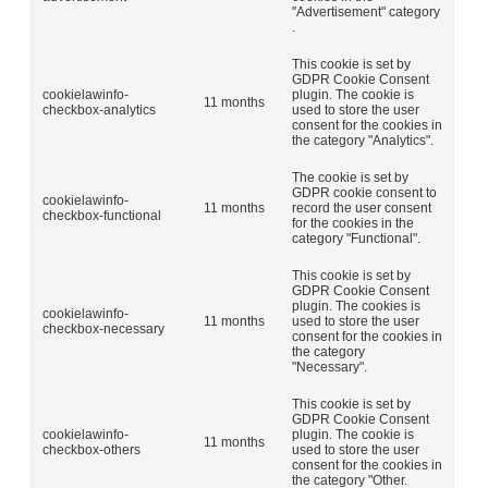
"Advertisement" category
.
This cookie is set by
GDPR Cookie Consent
cookielawinfo-
plugin. The cookie is
11 months
checkbox-analytics
used to store the user
consent for the cookies in
the category "Analytics".
The cookie is set by
GDPR cookie consent to
cookielawinfo-
11 months
record the user consent
checkbox-functional
for the cookies in the
category "Functional".
This cookie is set by
GDPR Cookie Consent
plugin. The cookies is
cookielawinfo-
11 months
used to store the user
checkbox-necessary
consent for the cookies in
the category
"Necessary".
This cookie is set by
GDPR Cookie Consent
cookielawinfo-
plugin. The cookie is
11 months
checkbox-others
used to store the user
consent for the cookies in
the category "Other.