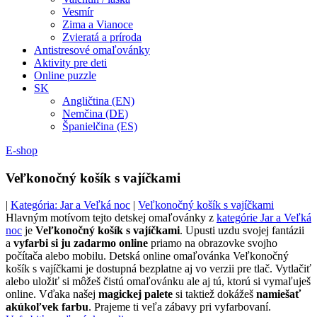
Vesmír
Zima a Vianoce
Zvieratá a príroda
Antistresové omaľovánky
Aktivity pre deti
Online puzzle
SK
Angličtina (EN)
Nemčina (DE)
Španielčina (ES)
E-shop
Veľkonočný košík s vajíčkami
|
Kategória: Jar a Veľká noc
|
Veľkonočný košík s vajíčkami
Hlavným motívom tejto detskej omaľovánky z
kategórie Jar a Veľká
noc
je
Veľkonočný košík s vajíčkami
. Upusti uzdu svojej fantázii
a
vyfarbi si ju zadarmo online
priamo na obrazovke svojho
počítača alebo mobilu. Detská online omaľovánka Veľkonočný
košík s vajíčkami je dostupná bezplatne aj vo verzii pre tlač. Vytlačiť
alebo uložiť si môžeš čistú omaľovánku ale aj tú, ktorú si vymaľuješ
online. Vďaka našej
magickej palete
si taktiež dokážeš
namiešať
akúkoľvek farbu
. Prajeme ti veľa zábavy pri vyfarbovaní.