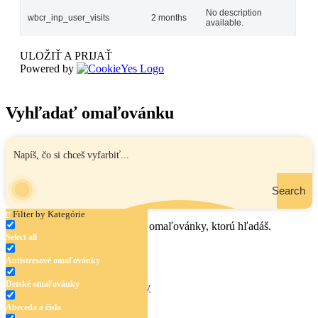
No description
wbcr_inp_user_visits
2 months
available.
ULOŽIŤ A PRIJAŤ
Powered by
Vyhľadať omaľovánku
Search
Filter by Kategórie
Zadaj názov, oblasť alebo tému omaľovánky, ktorú hľadáš.
Select all
Antistresové omaľovánky
Detské omaľovánky
Antistresové omaľovánky
Detské omaľovánky
Abeceda a čísla
Abeceda a čísla