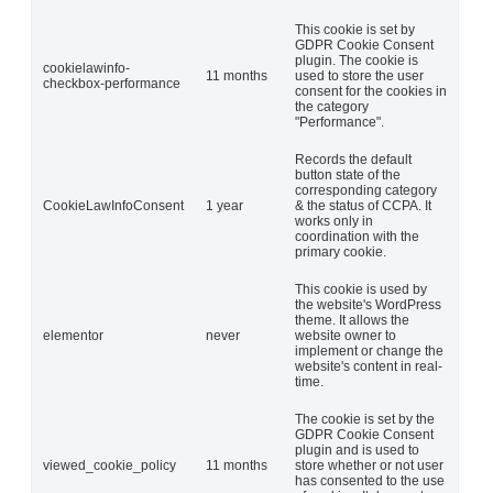
This cookie is set by
GDPR Cookie Consent
plugin. The cookie is
cookielawinfo-
11 months
used to store the user
checkbox-performance
consent for the cookies in
the category
"Performance".
Records the default
button state of the
corresponding category
CookieLawInfoConsent
1 year
& the status of CCPA. It
works only in
coordination with the
primary cookie.
This cookie is used by
the website's WordPress
theme. It allows the
elementor
never
website owner to
implement or change the
website's content in real-
time.
The cookie is set by the
GDPR Cookie Consent
plugin and is used to
viewed_cookie_policy
11 months
store whether or not user
has consented to the use