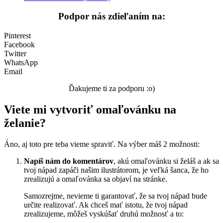
Podpor nás zdieľaním na:
Valentín / láska
Vesmír
Pinterest
Facebook
Zima a Vianoce
Twitter
WhatsApp
Zvieratá a príroda
Email
Nezaradené
Ďakujeme ti za podporu :o)
Viete mi vytvoriť omaľovánku na
želanie?
Áno, aj toto pre teba vieme spraviť. Na výber máš 2 možnosti:
Napíš nám do komentárov
, akú omaľovánku si želáš a ak sa
tvoj nápad zapáči našim ilustrátorom, je veľká šanca, že ho
zrealizujú a omaľovánka sa objaví na stránke.
Samozrejme, nevieme ti garantovať, že sa tvoj nápad bude
určite realizovať. Ak chceš mať istotu, že tvoj nápad
zrealizujeme, môžeš vyskúšať druhú možnosť a to: