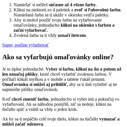
Namiešať si môžeš
súčasne až 4 rôzne farby
.
Klikni na niektorú zo 4 paletiek a
zvoľ si ľubovolnú farbu
.
Namiešaná farba sa ti ukáže v okienku vedľa paletky.
Aby si mohol použiť tvoju farbu na vyfarbovanie
omaľovánky, jednoducho
klikni na okienko s farbou a
začni vyfarbovať.
Zvolená farba sa ti vždy
označí štetcom
.
Super, poďme vyfarbovať
Ako sa vyfarbujú omaľovánky online?
Je to úplne jednoduché.
Vyber si farbu, klikni na ňu a potom už
len označuj plôšky
, ktoré chceš vyfarbiť zvolenou farbou. V
počítači klikáš myškou a v mobile a tablete ťukáš prstami.
Omaľovánku si môžeš aj priblížiť,
aby sa ti dali vyfarbiť aj tie
najmenšie plôšky omaľovánok.
Keď
chceš zmeniť farbu
, jednoducho si vyber inú a pokračuj vo
vyfarbovaní. Ak sa náhodou pomýliš, nič sa nedeje, klikni na
tlačidlo späť a vrátiš sa vždy o jeden krok.
Ak by sa ti nepáčilo celé tvoje dielo, klikni na tlačidlo
vymazať a
môžeš začať odznova
.