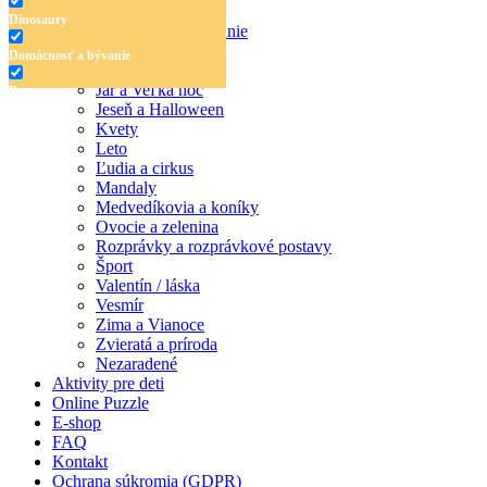
Dinosaury
Dinosaury
Domácnosť a bývanie
Doprava
Domácnosť a bývanie
Hudba
Jar a Veľká noc
Doprava
Jeseň a Halloween
Hudba
Kvety
Leto
Jar a Veľká noc
Ľudia a cirkus
Mandaly
Jeseň a Halloween
Medvedíkovia a koníky
Ovocie a zelenina
Kvety
Rozprávky a rozprávkové postavy
Šport
Leto
Valentín / láska
Vesmír
Ľudia a cirkus
Zima a Vianoce
Mandaly
Zvieratá a príroda
Nezaradené
Medvedíkovia a koníky
Aktivity pre deti
Online Puzzle
Ovocie a zelenina
E-shop
FAQ
Rozprávky a rozprávkové postavy
Kontakt
Ochrana súkromia (GDPR)
Šport