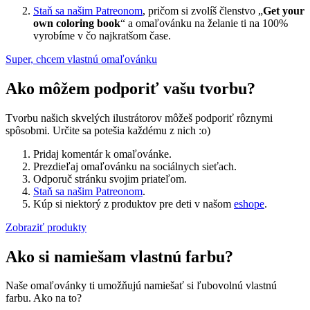
Staň sa našim Patreonom
, pričom si zvolíš členstvo „
Get your
own coloring book
“ a omaľovánku na želanie ti na 100%
vyrobíme v čo najkratšom čase.
Super, chcem vlastnú omaľovánku
Ako môžem podporiť vašu tvorbu?
Tvorbu našich skvelých ilustrátorov môžeš podporiť rôznymi
spôsobmi. Určite sa potešia každému z nich :o)
Pridaj komentár k omaľovánke.
Prezdieľaj omaľovánku na sociálnych sieťach.
Odporuč stránku svojim priateľom.
Staň sa našim Patreonom
.
Kúp si niektorý z produktov pre deti v našom
eshope
.
Zobraziť produkty
Ako si namiešam vlastnú farbu?
Naše omaľovánky ti umožňujú namiešať si ľubovolnú vlastnú
farbu. Ako na to?