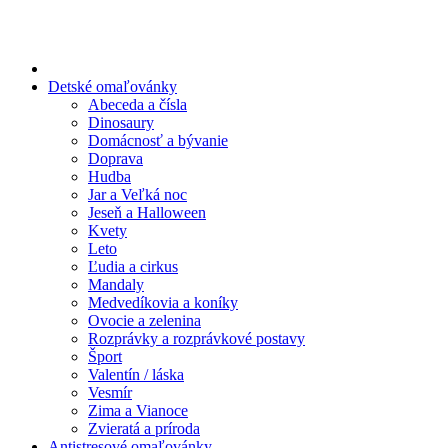
Preskočiť
na
obsah
Detské omaľovánky
Abeceda a čísla
Dinosaury
Domácnosť a bývanie
Doprava
Hudba
Jar a Veľká noc
Jeseň a Halloween
Kvety
Leto
Ľudia a cirkus
Mandaly
Medvedíkovia a koníky
Ovocie a zelenina
Rozprávky a rozprávkové postavy
Šport
Valentín / láska
Vesmír
Zima a Vianoce
Zvieratá a príroda
Antistresové omaľovánky