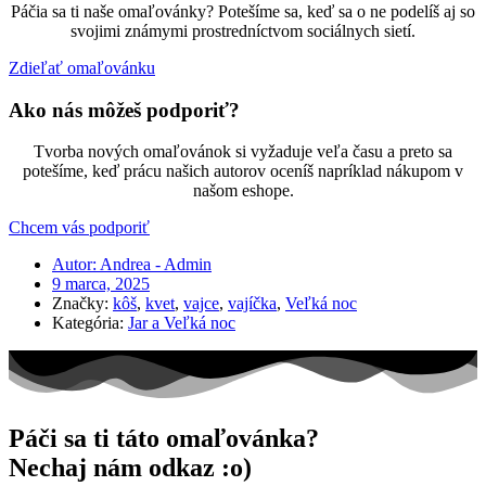
Páčia sa ti naše omaľovánky? Potešíme sa, keď sa o ne podelíš aj so
svojimi známymi prostredníctvom sociálnych sietí.
Zdieľať omaľovánku
Ako nás môžeš podporiť?
Tvorba nových omaľovánok si vyžaduje veľa času a preto sa
potešíme, keď prácu našich autorov oceníš napríklad nákupom v
našom eshope.
Chcem vás podporiť
Autor:
Andrea - Admin
9 marca, 2025
Značky:
kôš
,
kvet
,
vajce
,
vajíčka
,
Veľká noc
Kategória:
Jar a Veľká noc
Páči sa ti táto omaľovánka?
Nechaj nám odkaz :o)