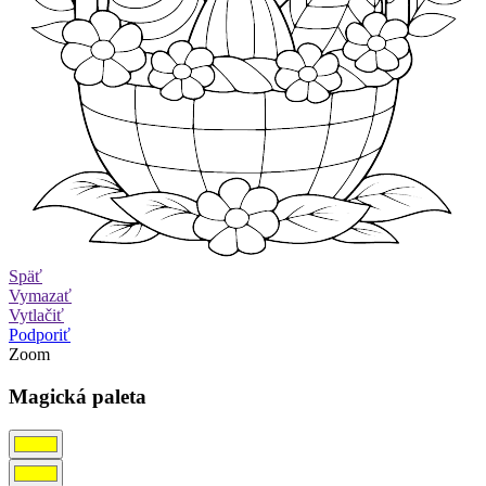
Späť
Vymazať
Vytlačiť
Podporiť
Zoom
Magická paleta