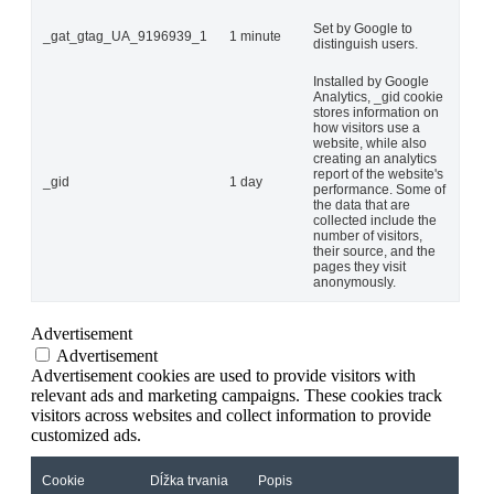
Set by Google to
_gat_gtag_UA_9196939_1
1 minute
distinguish users.
Installed by Google
Analytics, _gid cookie
stores information on
how visitors use a
website, while also
creating an analytics
report of the website's
_gid
1 day
performance. Some of
the data that are
collected include the
number of visitors,
their source, and the
pages they visit
anonymously.
Advertisement
Advertisement
Advertisement cookies are used to provide visitors with
relevant ads and marketing campaigns. These cookies track
visitors across websites and collect information to provide
customized ads.
Cookie
Dĺžka trvania
Popis