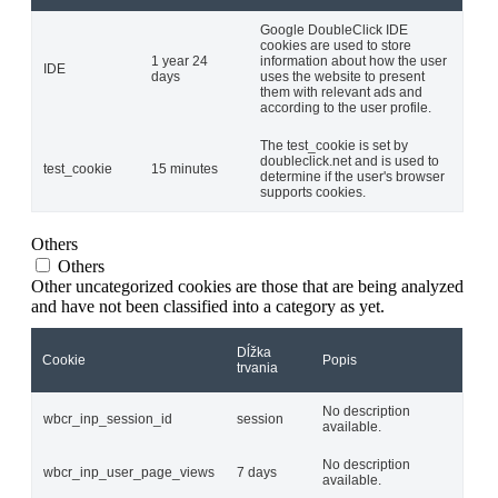
Google DoubleClick IDE
cookies are used to store
1 year 24
information about how the user
IDE
days
uses the website to present
them with relevant ads and
according to the user profile.
The test_cookie is set by
doubleclick.net and is used to
test_cookie
15 minutes
determine if the user's browser
supports cookies.
Others
Others
Other uncategorized cookies are those that are being analyzed
and have not been classified into a category as yet.
Dĺžka
Cookie
Popis
trvania
No description
wbcr_inp_session_id
session
available.
No description
wbcr_inp_user_page_views
7 days
available.