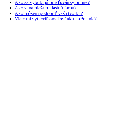
Ako sa vyfarbujú omaľovánky online?
Zvieratá a príroda
Ako si namiešam vlastnú farbu?
Ako môžem podporiť vašu tvorbu?
Nezaradené
Viete mi vytvoriť omaľovánku na želanie?