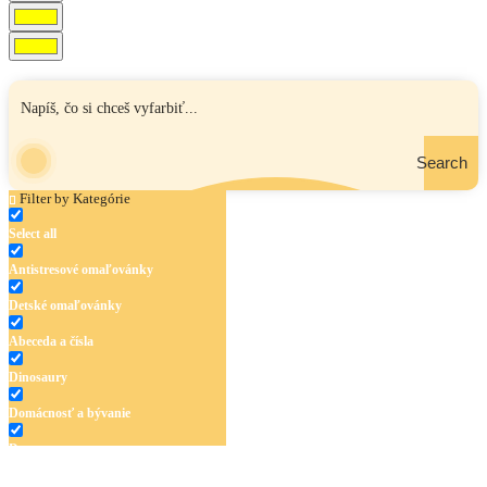
Search
Filter by Kategórie
Select all
Antistresové omaľovánky
Detské omaľovánky
Abeceda a čísla
Dinosaury
Domácnosť a bývanie
Doprava
Hudba