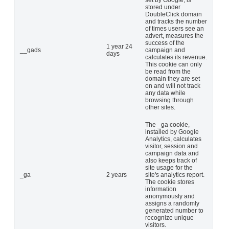
stored under
DoubleClick domain
and tracks the number
of times users see an
advert, measures the
success of the
1 year 24
__gads
campaign and
days
calculates its revenue.
This cookie can only
be read from the
domain they are set
on and will not track
any data while
browsing through
other sites.
The _ga cookie,
installed by Google
Analytics, calculates
visitor, session and
campaign data and
also keeps track of
site usage for the
_ga
2 years
site's analytics report.
The cookie stores
information
anonymously and
assigns a randomly
generated number to
recognize unique
visitors.