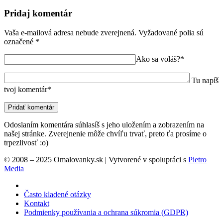
Pridaj komentár
Vaša e-mailová adresa nebude zverejnená.
Vyžadované polia sú
označené
*
Ako sa voláš?*
Tu napíš
tvoj komentár*
Odoslaním komentára súhlasíš s jeho uložením a zobrazením na
našej stránke. Zverejnenie môže chvíľu trvať, preto ťa prosíme o
trpezlivosť :o)
© 2008 – 2025 Omalovanky.sk | Vytvorené v spolupráci s
Pietro
Media
Často kladené otázky
Kontakt
Podmienky používania a ochrana súkromia (GDPR)