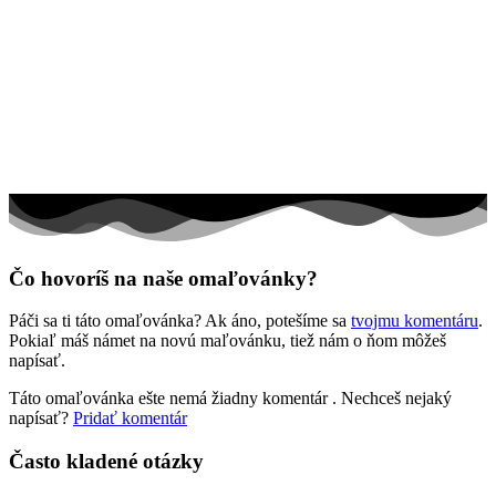
Jar a Veľká noc
Jeseň a Halloween
Kvety
Leto
Ľudia a cirkus
Mandaly
Medvedíkovia a koníky
Čo hovoríš na naše omaľovánky?
Ovocie a zelenina
Páči sa ti táto omaľovánka? Ak áno, potešíme sa
tvojmu komentáru
.
Rozprávky a rozprávkové postavy
Pokiaľ máš námet na novú maľovánku, tiež nám o ňom môžeš
napísať.
Šport
Táto omaľovánka ešte nemá žiadny komentár
. Nechceš nejaký
Valentín / láska
napísať?
Pridať komentár
Vesmír
Často kladené otázky
Zima a Vianoce