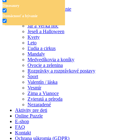
Dinosaury
Dinosaury
Domácnosť a bývanie
Doprava
Domácnosť a bývanie
Hudba
Jar a Veľká noc
Doprava
Jeseň a Halloween
Hudba
Kvety
Leto
Jar a Veľká noc
Ľudia a cirkus
Mandaly
Jeseň a Halloween
Medvedíkovia a koníky
Ovocie a zelenina
Kvety
Rozprávky a rozprávkové postavy
Šport
Leto
Valentín / láska
Vesmír
Ľudia a cirkus
Zima a Vianoce
Mandaly
Zvieratá a príroda
Nezaradené
Medvedíkovia a koníky
Aktivity pre deti
Online Puzzle
Ovocie a zelenina
E-shop
FAQ
Rozprávky a rozprávkové postavy
Kontakt
Ochrana súkromia (GDPR)
Šport