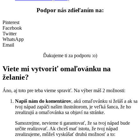
Podpor nás zdieľaním na:
Valentín / láska
Vesmír
Pinterest
Facebook
Zima a Vianoce
Twitter
WhatsApp
Zvieratá a príroda
Email
Nezaradené
Ďakujeme ti za podporu :o)
Viete mi vytvoriť omaľovánku na
želanie?
Áno, aj toto pre teba vieme spraviť. Na výber máš 2 možnosti:
Napíš nám do komentárov
, akú omaľovánku si želáš a ak sa
tvoj nápad zapáči našim ilustrátorom, je veľká šanca, že ho
zrealizujú a omaľovánka sa objaví na stránke.
Samozrejme, nevieme ti garantovať, že sa tvoj nápad bude
určite realizovať. Ak chceš mať istotu, že tvoj nápad
zrealizujeme, môžeš vyskúšať druhú možnosť a to: