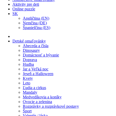
Aktivity pre deti
Online puzzle
SK
Angličtina (EN)
Nemčina (DE)
Španielčina (ES)
Detské omaľovánky
Abeceda a čísla
Dinosaury
Domácnosť a bývanie
Doprava
Hudba
Jar a Veľká noc
Jeseň a Halloween
Kvety
Leto
Ľudia a cirkus
Mandaly
Medvedíkovia a koníky
Ovocie a zelenina
Rozprávky a rozprávkové postavy
Šport
Valentín / láska