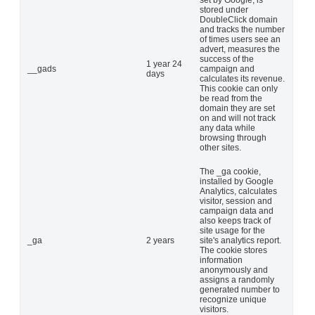
stored under
DoubleClick domain
and tracks the number
of times users see an
advert, measures the
success of the
1 year 24
__gads
campaign and
days
calculates its revenue.
This cookie can only
be read from the
domain they are set
on and will not track
any data while
browsing through
other sites.
The _ga cookie,
installed by Google
Analytics, calculates
visitor, session and
campaign data and
also keeps track of
site usage for the
_ga
2 years
site's analytics report.
The cookie stores
information
anonymously and
assigns a randomly
generated number to
recognize unique
visitors.