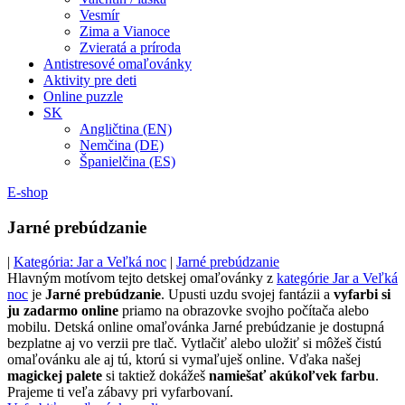
Vesmír
Zima a Vianoce
Zvieratá a príroda
Antistresové omaľovánky
Aktivity pre deti
Online puzzle
SK
Angličtina (EN)
Nemčina (DE)
Španielčina (ES)
E-shop
Jarné prebúdzanie
|
Kategória: Jar a Veľká noc
|
Jarné prebúdzanie
Hlavným motívom tejto detskej omaľovánky z
kategórie Jar a Veľká
noc
je
Jarné prebúdzanie
. Upusti uzdu svojej fantázii a
vyfarbi si
ju zadarmo online
priamo na obrazovke svojho počítača alebo
mobilu. Detská online omaľovánka Jarné prebúdzanie je dostupná
bezplatne aj vo verzii pre tlač. Vytlačiť alebo uložiť si môžeš čistú
omaľovánku ale aj tú, ktorú si vymaľuješ online. Vďaka našej
magickej palete
si taktiež dokážeš
namiešať akúkoľvek farbu
.
Prajeme ti veľa zábavy pri vyfarbovaní.