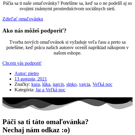
Páčia sa ti naše omaľovánky? Potešíme sa, keď sa o ne podelíš aj so
svojimi známymi prostredníctvom sociálnych sietí.
Zdieľať omaľovánku
Ako nás môžeš podporiť?
Tvorba nových omaľovánok si vyžaduje veľa času a preto sa
potešíme, keď prácu našich autorov oceníš napríklad nákupom v
našom eshope.
Chcem vás podporiť
Autor:
pietro
13 augusta, 2021
Značky:
kura
,
lúka
,
narcis
,
slnko
,
vajcia
,
Veľká noc
Kategória:
Jar a Veľká noc
Páči sa ti táto omaľovánka?
Nechaj nám odkaz :o)