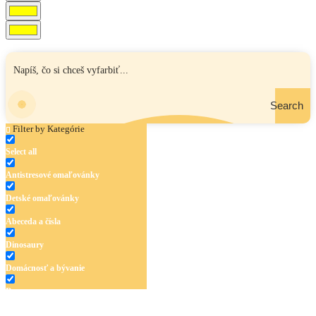
Search
Filter by Kategórie
Select all
Antistresové omaľovánky
Detské omaľovánky
Abeceda a čísla
Dinosaury
Domácnosť a bývanie
Doprava
Hudba