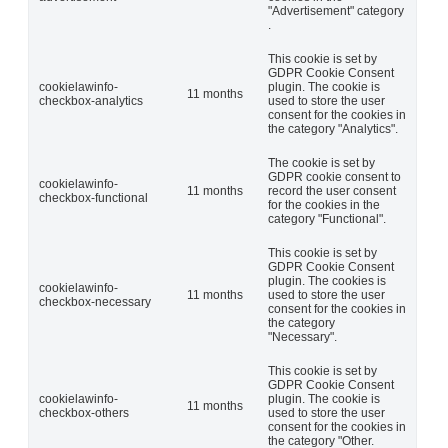
"Advertisement" category
.
This cookie is set by
GDPR Cookie Consent
cookielawinfo-
plugin. The cookie is
11 months
checkbox-analytics
used to store the user
consent for the cookies in
the category "Analytics".
The cookie is set by
GDPR cookie consent to
cookielawinfo-
11 months
record the user consent
checkbox-functional
for the cookies in the
category "Functional".
This cookie is set by
GDPR Cookie Consent
plugin. The cookies is
cookielawinfo-
11 months
used to store the user
checkbox-necessary
consent for the cookies in
the category
"Necessary".
This cookie is set by
GDPR Cookie Consent
cookielawinfo-
plugin. The cookie is
11 months
checkbox-others
used to store the user
consent for the cookies in
the category "Other.