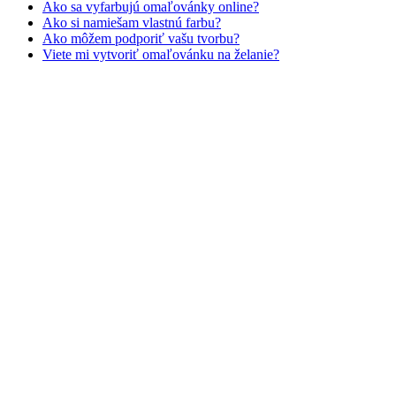
Ako sa vyfarbujú omaľovánky online?
Zvieratá a príroda
Ako si namiešam vlastnú farbu?
Ako môžem podporiť vašu tvorbu?
Nezaradené
Viete mi vytvoriť omaľovánku na želanie?