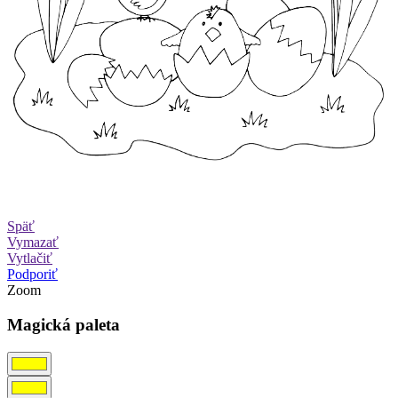
Späť
Vymazať
Vytlačiť
Podporiť
Zoom
Magická paleta