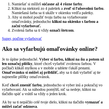
Namiešať si môžeš
súčasne až 4 rôzne farby
.
Klikni na niektorú zo 4 paletiek a
zvoľ si ľubovolnú farbu
.
Namiešaná farba sa ti ukáže v okienku vedľa paletky.
Aby si mohol použiť tvoju farbu na vyfarbovanie
omaľovánky, jednoducho
klikni na okienko s farbou a
začni vyfarbovať.
Zvolená farba sa ti vždy
označí štetcom
.
Super, poďme vyfarbovať
Ako sa vyfarbujú omaľovánky online?
Je to úplne jednoduché.
Vyber si farbu, klikni na ňu a potom už
len označuj plôšky
, ktoré chceš vyfarbiť zvolenou farbou. V
počítači klikáš myškou a v mobile a tablete ťukáš prstami.
Omaľovánku si môžeš aj priblížiť,
aby sa ti dali vyfarbiť aj tie
najmenšie plôšky omaľovánok.
Keď
chceš zmeniť farbu
, jednoducho si vyber inú a pokračuj vo
vyfarbovaní. Ak sa náhodou pomýliš, nič sa nedeje, klikni na
tlačidlo späť a vrátiš sa vždy o jeden krok.
Ak by sa ti nepáčilo celé tvoje dielo, klikni na tlačidlo
vymazať a
môžeš začať odznova
.