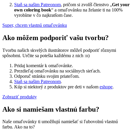
Staň sa našim Patreonom
, pričom si zvolíš členstvo „
Get your
own coloring book
“ a omaľovánku na želanie ti na 100%
vyrobíme v čo najkratšom čase.
Super, chcem vlastnú omaľovánku
Ako môžem podporiť vašu tvorbu?
Tvorbu našich skvelých ilustrátorov môžeš podporiť rôznymi
spôsobmi. Určite sa potešia každému z nich :o)
Pridaj komentár k omaľovánke.
Prezdieľaj omaľovánku na sociálnych sieťach.
Odporuč stránku svojim priateľom.
Staň sa našim Patreonom
.
Kúp si niektorý z produktov pre deti v našom
eshope
.
Zobraziť produkty
Ako si namiešam vlastnú farbu?
Naše omaľovánky ti umožňujú namiešať si ľubovolnú vlastnú
farbu. Ako na to?