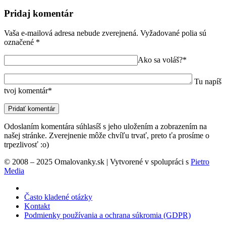
Pridaj komentár
Vaša e-mailová adresa nebude zverejnená.
Vyžadované polia sú
označené
*
Ako sa voláš?*
Tu napíš
tvoj komentár*
Odoslaním komentára súhlasíš s jeho uložením a zobrazením na
našej stránke. Zverejnenie môže chvíľu trvať, preto ťa prosíme o
trpezlivosť :o)
© 2008 – 2025 Omalovanky.sk | Vytvorené v spolupráci s
Pietro
Media
Často kladené otázky
Kontakt
Podmienky používania a ochrana súkromia (GDPR)