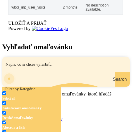
No description
wbcr_inp_user_visits
2 months
available.
ULOŽIŤ A PRIJAŤ
Powered by
Vyhľadať omaľovánku
Search
Filter by Kategórie
Zadaj názov, oblasť alebo tému omaľovánky, ktorú hľadáš.
Select all
Antistresové omaľovánky
Detské omaľovánky
Antistresové omaľovánky
Detské omaľovánky
Abeceda a čísla
Abeceda a čísla