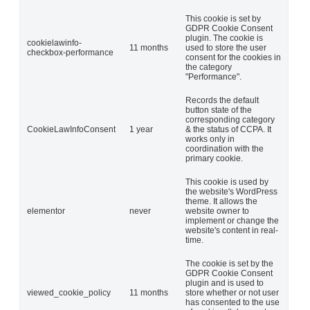
This cookie is set by
GDPR Cookie Consent
plugin. The cookie is
cookielawinfo-
11 months
used to store the user
checkbox-performance
consent for the cookies in
the category
"Performance".
Records the default
button state of the
corresponding category
CookieLawInfoConsent
1 year
& the status of CCPA. It
works only in
coordination with the
primary cookie.
This cookie is used by
the website's WordPress
theme. It allows the
elementor
never
website owner to
implement or change the
website's content in real-
time.
The cookie is set by the
GDPR Cookie Consent
plugin and is used to
viewed_cookie_policy
11 months
store whether or not user
has consented to the use