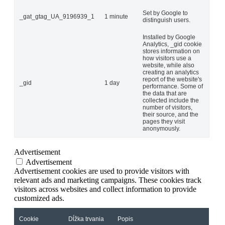
Set by Google to
_gat_gtag_UA_9196939_1
1 minute
distinguish users.
Installed by Google
Analytics, _gid cookie
stores information on
how visitors use a
website, while also
creating an analytics
report of the website's
_gid
1 day
performance. Some of
the data that are
collected include the
number of visitors,
their source, and the
pages they visit
anonymously.
Advertisement
Advertisement
Advertisement cookies are used to provide visitors with
relevant ads and marketing campaigns. These cookies track
visitors across websites and collect information to provide
customized ads.
Cookie
Dĺžka trvania
Popis