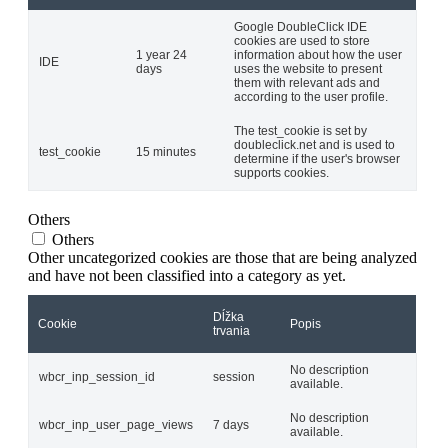
Google DoubleClick IDE
cookies are used to store
1 year 24
information about how the user
IDE
days
uses the website to present
them with relevant ads and
according to the user profile.
The test_cookie is set by
doubleclick.net and is used to
test_cookie
15 minutes
determine if the user's browser
supports cookies.
Others
Others
Other uncategorized cookies are those that are being analyzed
and have not been classified into a category as yet.
Dĺžka
Cookie
Popis
trvania
No description
wbcr_inp_session_id
session
available.
No description
wbcr_inp_user_page_views
7 days
available.