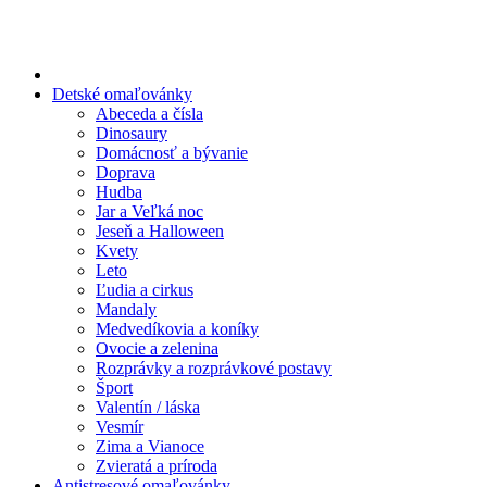
Preskočiť
na
obsah
Detské omaľovánky
Abeceda a čísla
Dinosaury
Domácnosť a bývanie
Doprava
Hudba
Jar a Veľká noc
Jeseň a Halloween
Kvety
Leto
Ľudia a cirkus
Mandaly
Medvedíkovia a koníky
Ovocie a zelenina
Rozprávky a rozprávkové postavy
Šport
Valentín / láska
Vesmír
Zima a Vianoce
Zvieratá a príroda
Antistresové omaľovánky