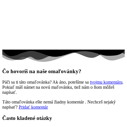
Jar a Veľká noc
Jeseň a Halloween
Kvety
Leto
Ľudia a cirkus
Mandaly
Medvedíkovia a koníky
Čo hovoríš na naše omaľovánky?
Ovocie a zelenina
Páči sa ti táto omaľovánka? Ak áno, potešíme sa
tvojmu komentáru
.
Rozprávky a rozprávkové postavy
Pokiaľ máš námet na novú maľovánku, tiež nám o ňom môžeš
napísať.
Šport
Táto omaľovánka ešte nemá žiadny komentár
. Nechceš nejaký
Valentín / láska
napísať?
Pridať komentár
Vesmír
Často kladené otázky
Zima a Vianoce