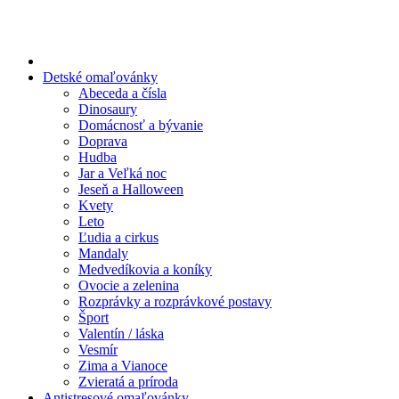
Preskočiť
na
obsah
Detské omaľovánky
Abeceda a čísla
Dinosaury
Domácnosť a bývanie
Doprava
Hudba
Jar a Veľká noc
Jeseň a Halloween
Kvety
Leto
Ľudia a cirkus
Mandaly
Medvedíkovia a koníky
Ovocie a zelenina
Rozprávky a rozprávkové postavy
Šport
Valentín / láska
Vesmír
Zima a Vianoce
Zvieratá a príroda
Antistresové omaľovánky