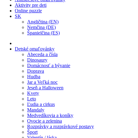
Aktivity pre deti
Online puzzle
SK
Angličtina (EN)
Nemčina (DE)
Španielčina (ES)
Detské omaľovánky
Abeceda a čísla
Dinosaury
Domácnosť a bývanie
Doprava
Hudba
Jar a Veľká noc
Jeseň a Halloween
Kvety
Leto
Ľudia a cirkus
Mandaly
Medvedíkovia a koníky
Ovocie a zelenina
Rozprávky a rozprávkové postavy
Šport
Valentín / láska