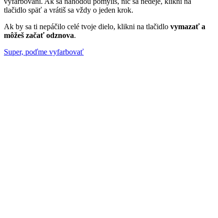
vyfarbovaní. Ak sa náhodou pomýliš, nič sa nedeje, klikni na
tlačidlo späť a vrátiš sa vždy o jeden krok.
Ak by sa ti nepáčilo celé tvoje dielo, klikni na tlačidlo
vymazať a
môžeš začať odznova
.
Super, poďme vyfarbovať