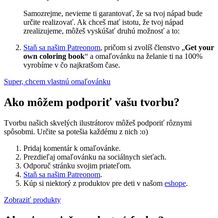
Samozrejme, nevieme ti garantovať, že sa tvoj nápad bude
určite realizovať. Ak chceš mať istotu, že tvoj nápad
zrealizujeme, môžeš vyskúšať druhú možnosť a to:
Staň sa našim Patreonom
, pričom si zvolíš členstvo „
Get your
own coloring book
“ a omaľovánku na želanie ti na 100%
vyrobíme v čo najkratšom čase.
Super, chcem vlastnú omaľovánku
Ako môžem podporiť vašu tvorbu?
Tvorbu našich skvelých ilustrátorov môžeš podporiť rôznymi
spôsobmi. Určite sa potešia každému z nich :o)
Pridaj komentár k omaľovánke.
Prezdieľaj omaľovánku na sociálnych sieťach.
Odporuč stránku svojim priateľom.
Staň sa našim Patreonom
.
Kúp si niektorý z produktov pre deti v našom
eshope
.
Zobraziť produkty