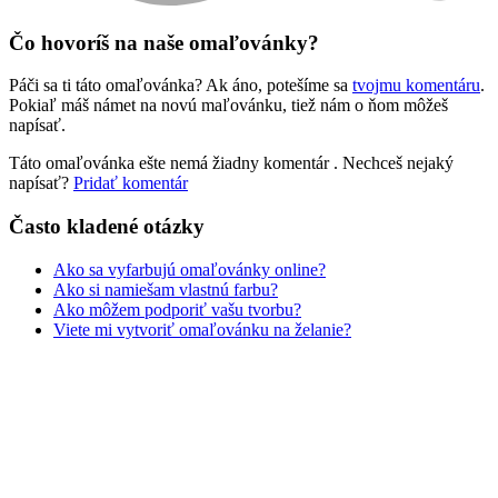
Zvieratá a príroda
Čo hovoríš na naše omaľovánky?
Nezaradené
Páči sa ti táto omaľovánka? Ak áno, potešíme sa
tvojmu komentáru
.
Pokiaľ máš námet na novú maľovánku, tiež nám o ňom môžeš
napísať.
Táto omaľovánka ešte nemá žiadny komentár
. Nechceš nejaký
napísať?
Pridať komentár
Často kladené otázky
Ako sa vyfarbujú omaľovánky online?
Ako si namiešam vlastnú farbu?
Ako môžem podporiť vašu tvorbu?
Viete mi vytvoriť omaľovánku na želanie?