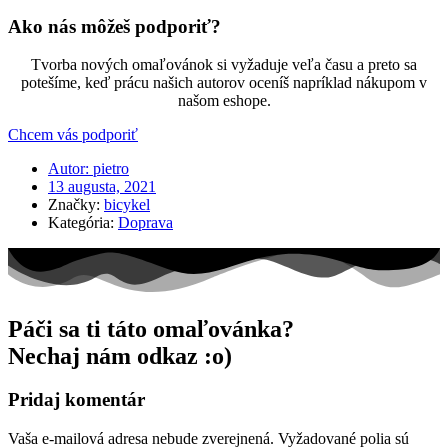
Ako nás môžeš podporiť?
Tvorba nových omaľovánok si vyžaduje veľa času a preto sa
potešíme, keď prácu našich autorov oceníš napríklad nákupom v
našom eshope.
Chcem vás podporiť
Autor:
pietro
13 augusta, 2021
Značky:
bicykel
Kategória:
Doprava
Páči sa ti táto omaľovánka?
Nechaj nám odkaz :o)
Pridaj komentár
Vaša e-mailová adresa nebude zverejnená.
Vyžadované polia sú