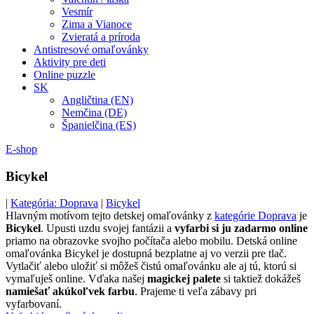
Vesmír
Zima a Vianoce
Zvieratá a príroda
Antistresové omaľovánky
Aktivity pre deti
Online puzzle
SK
Angličtina (EN)
Nemčina (DE)
Španielčina (ES)
E-shop
Bicykel
|
Kategória: Doprava
|
Bicykel
Hlavným motívom tejto detskej omaľovánky z
kategórie Doprava
je
Bicykel
. Upusti uzdu svojej fantázii a
vyfarbi si ju zadarmo online
priamo na obrazovke svojho počítača alebo mobilu. Detská online
omaľovánka Bicykel je dostupná bezplatne aj vo verzii pre tlač.
Vytlačiť alebo uložiť si môžeš čistú omaľovánku ale aj tú, ktorú si
vymaľuješ online. Vďaka našej
magickej palete
si taktiež dokážeš
namiešať akúkoľvek farbu
. Prajeme ti veľa zábavy pri
vyfarbovaní.