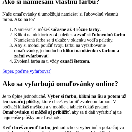
Ako si namiešam vlastnú farbu?
Naše omaľovánky ti umožňujú namiešať si ľubovolnú vlastnú
farbu. Ako na to?
Namiešať si môžeš
súčasne až 4 rôzne farby
.
Klikni na niektorú zo 4 paletiek a
zvoľ si ľubovolnú farbu
.
Namiešaná farba sa ti ukáže v okienku vedľa paletky.
Aby si mohol použiť tvoju farbu na vyfarbovanie
omaľovánky, jednoducho
klikni na okienko s farbou a
začni vyfarbovať.
Zvolená farba sa ti vždy
označí štetcom
.
Super, poďme vyfarbovať
Ako sa vyfarbujú omaľovánky online?
Je to úplne jednoduché.
Vyber si farbu, klikni na ňu a potom už
len označuj plôšky
, ktoré chceš vyfarbiť zvolenou farbou. V
počítači klikáš myškou a v mobile a tablete ťukáš prstami.
Omaľovánku si môžeš aj priblížiť,
aby sa ti dali vyfarbiť aj tie
najmenšie plôšky omaľovánok.
Keď
chceš zmeniť farbu
, jednoducho si vyber inú a pokračuj vo