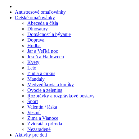
Leto
Antistresové omaľovánky
Detské omaľovánky
Ľudia a cirkus
Abeceda a čísla
Dinosaury
Mandaly
Domácnosť a bývanie
Doprava
Medvedíkovia a koníky
Hudba
Ovocie a zelenina
Jar a Veľká noc
Jeseň a Halloween
Rozprávky a rozprávkové postavy
Kvety
Leto
Šport
Ľudia a cirkus
Mandaly
Valentín / láska
Medvedíkovia a koníky
Ovocie a zelenina
Vesmír
Rozprávky a rozprávkové postavy
Šport
Zima a Vianoce
Valentín / láska
Zvieratá a príroda
Vesmír
Zima a Vianoce
Nezaradené
Zvieratá a príroda
Nezaradené
Aktivity pre deti