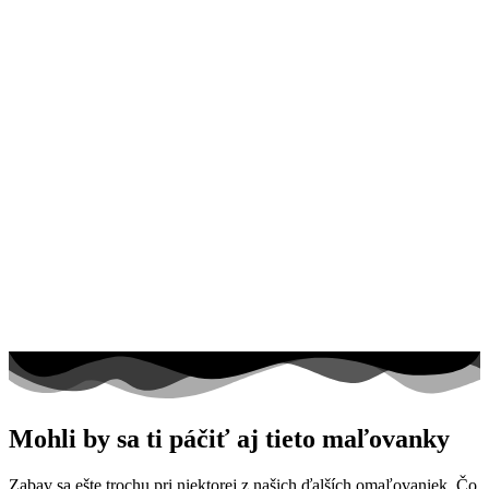
Mohli by sa ti páčiť aj tieto maľovanky
Zabav sa ešte trochu pri niektorej z našich ďalších omaľovaniek. Čo