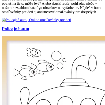
povieš na tieto, môže byť? Alebo skúsiš radšej pohľadať niečo v
našom rozsiahlom katalógu obrázkov na vyfarbenie. Nájdeš v ňom
omaľovánky pre deti aj antistresové omaľovánky pre dospelých.
Policajné auto