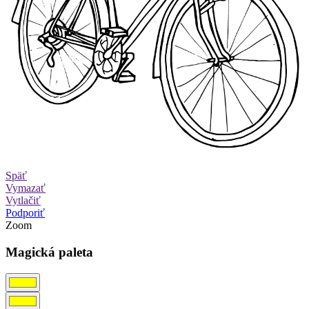
Späť
Vymazať
Vytlačiť
Podporiť
Zoom
Magická paleta