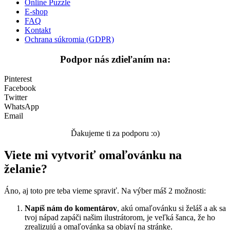
Online Puzzle
E-shop
FAQ
Kontakt
Ochrana súkromia (GDPR)
Podpor nás zdieľaním na:
Pinterest
Facebook
Twitter
WhatsApp
Email
Ďakujeme ti za podporu :o)
Viete mi vytvoriť omaľovánku na
želanie?
Áno, aj toto pre teba vieme spraviť. Na výber máš 2 možnosti:
Napíš nám do komentárov
, akú omaľovánku si želáš a ak sa
tvoj nápad zapáči našim ilustrátorom, je veľká šanca, že ho
zrealizujú a omaľovánka sa objaví na stránke.