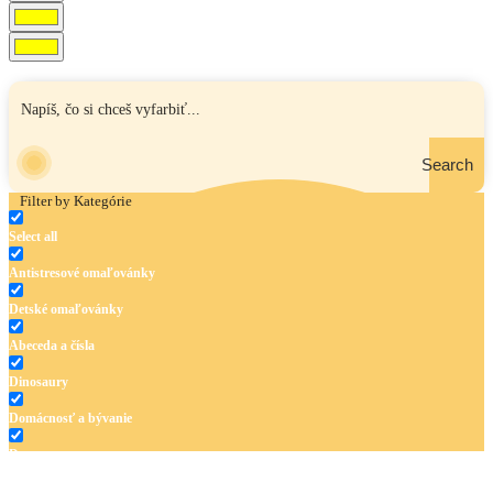
Search
Filter by Kategórie
Select all
Antistresové omaľovánky
Detské omaľovánky
Abeceda a čísla
Dinosaury
Domácnosť a bývanie
Doprava
Hudba