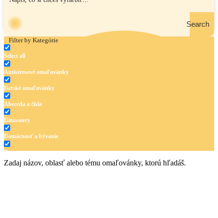
Search
Filter by Kategórie
Select all
Antistresové omaľovánky
Detské omaľovánky
Abeceda a čísla
Dinosaury
Domácnosť a bývanie
Doprava
Zadaj názov, oblasť alebo tému omaľovánky, ktorú hľadáš.
Hudba
Jar a Veľká noc
Jeseň a Halloween
Kvety