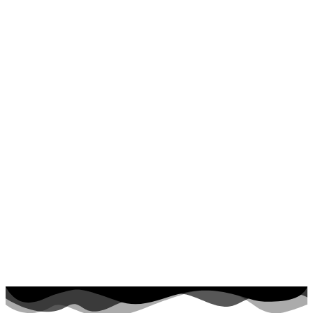
Jar a Veľká noc
Jeseň a Halloween
Kvety
Leto
Ľudia a cirkus
Mandaly
Medvedíkovia a koníky
Ovocie a zelenina
Rozprávky a rozprávkové postavy
Šport
Valentín / láska
Vesmír
Zima a Vianoce