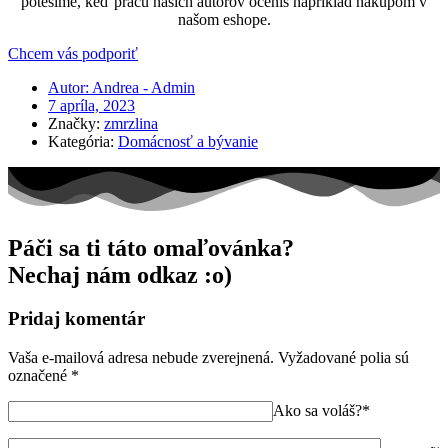
potešíme, keď prácu našich autorov oceníš napríklad nákupom v
našom eshope.
Chcem vás podporiť
Autor:
Andrea - Admin
7 apríla, 2023
Značky:
zmrzlina
Kategória:
Domácnosť a bývanie
Páči sa ti táto omaľovánka?
Nechaj nám odkaz :o)
Pridaj komentár
Vaša e-mailová adresa nebude zverejnená.
Vyžadované polia sú
označené
*
Ako sa voláš?*