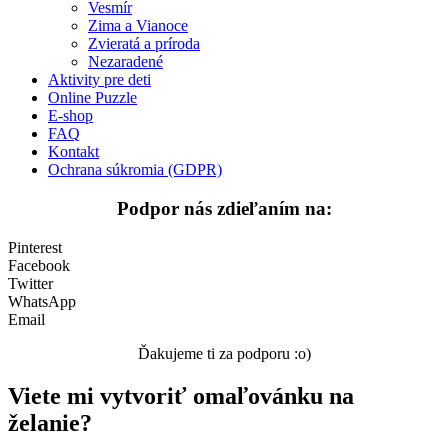
Vesmír
Ľudia a cirkus
Zima a Vianoce
Mandaly
Zvieratá a príroda
Nezaradené
Medvedíkovia a koníky
Aktivity pre deti
Online Puzzle
Ovocie a zelenina
E-shop
FAQ
Rozprávky a rozprávkové postavy
Kontakt
Ochrana súkromia (GDPR)
Šport
Podpor nás zdieľaním na:
Valentín / láska
Vesmír
Pinterest
Facebook
Zima a Vianoce
Twitter
WhatsApp
Zvieratá a príroda
Email
Nezaradené
Ďakujeme ti za podporu :o)
Viete mi vytvoriť omaľovánku na
želanie?