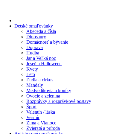
Preskočiť
na
obsah
Detské omaľovánky
Abeceda a čísla
Dinosaury
Domácnosť a bývanie
Doprava
Hudba
Jar a Veľká noc
Jeseň a Halloween
Kvety
Leto
Ľudia a cirkus
Mandaly
Medvedíkovia a koníky
Ovocie a zelenina
Rozprávky a rozprávkové postavy
Šport
Valentín / láska
Vesmír
Zima a Vianoce
Zvieratá a príroda
Antistresové omaľovánky