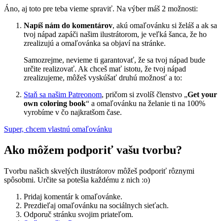
Áno, aj toto pre teba vieme spraviť. Na výber máš 2 možnosti:
Napíš nám do komentárov
, akú omaľovánku si želáš a ak sa
tvoj nápad zapáči našim ilustrátorom, je veľká šanca, že ho
zrealizujú a omaľovánka sa objaví na stránke.
Samozrejme, nevieme ti garantovať, že sa tvoj nápad bude
určite realizovať. Ak chceš mať istotu, že tvoj nápad
zrealizujeme, môžeš vyskúšať druhú možnosť a to:
Staň sa našim Patreonom
, pričom si zvolíš členstvo „
Get your
own coloring book
“ a omaľovánku na želanie ti na 100%
vyrobíme v čo najkratšom čase.
Super, chcem vlastnú omaľovánku
Ako môžem podporiť vašu tvorbu?
Tvorbu našich skvelých ilustrátorov môžeš podporiť rôznymi
spôsobmi. Určite sa potešia každému z nich :o)
Pridaj komentár k omaľovánke.
Prezdieľaj omaľovánku na sociálnych sieťach.
Odporuč stránku svojim priateľom.