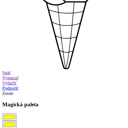
Späť
Vymazať
Vytlačiť
Podporiť
Zoom
Magická paleta