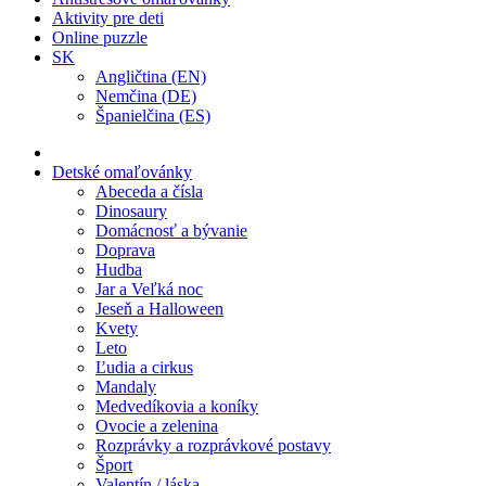
Aktivity pre deti
Online puzzle
SK
Angličtina (EN)
Nemčina (DE)
Španielčina (ES)
Detské omaľovánky
Abeceda a čísla
Dinosaury
Domácnosť a bývanie
Doprava
Hudba
Jar a Veľká noc
Jeseň a Halloween
Kvety
Leto
Ľudia a cirkus
Mandaly
Medvedíkovia a koníky
Ovocie a zelenina
Rozprávky a rozprávkové postavy
Šport
Valentín / láska