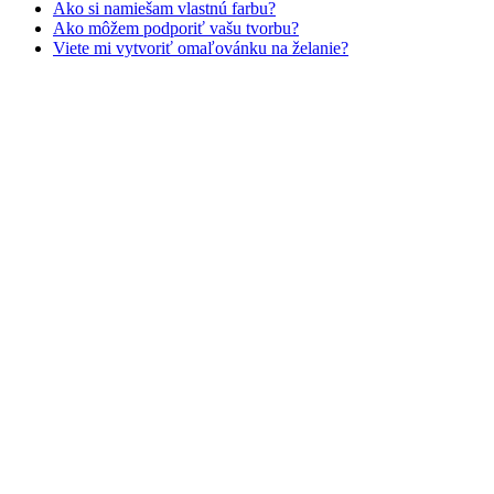
Ako si namiešam vlastnú farbu?
Zvieratá a príroda
Ako môžem podporiť vašu tvorbu?
Viete mi vytvoriť omaľovánku na želanie?
Nezaradené