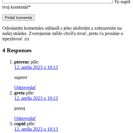
Tu napíš
tvoj komentár*
Odoslaním komentára súhlasíš s jeho uložením a zobrazením na
našej stránke. Zverejnenie môže chvíľu trvať, preto ťa prosíme o
trpezlivosť :o)
4 Responses
pterenc
píše:
12. apríla 2023 o 10:13
superrr
Odpovedať
greta
píše:
12. apríla 2023 o 10:13
jeeeej
Odpovedať
cupid
píše:
12. apríla 2023 o 10:13