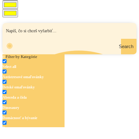
Search
Filter by Kategórie
Select all
Antistresové omaľovánky
Detské omaľovánky
Abeceda a čísla
Dinosaury
Domácnosť a bývanie
Doprava
Hudba