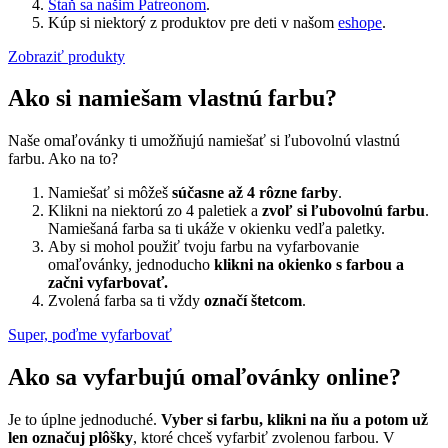
Staň sa našim Patreonom
.
Kúp si niektorý z produktov pre deti v našom
eshope
.
Zobraziť produkty
Ako si namiešam vlastnú farbu?
Naše omaľovánky ti umožňujú namiešať si ľubovolnú vlastnú
farbu. Ako na to?
Namiešať si môžeš
súčasne až 4 rôzne farby
.
Klikni na niektorú zo 4 paletiek a
zvoľ si ľubovolnú farbu
.
Namiešaná farba sa ti ukáže v okienku vedľa paletky.
Aby si mohol použiť tvoju farbu na vyfarbovanie
omaľovánky, jednoducho
klikni na okienko s farbou a
začni vyfarbovať.
Zvolená farba sa ti vždy
označí štetcom
.
Super, poďme vyfarbovať
Ako sa vyfarbujú omaľovánky online?
Je to úplne jednoduché.
Vyber si farbu, klikni na ňu a potom už
len označuj plôšky
, ktoré chceš vyfarbiť zvolenou farbou. V