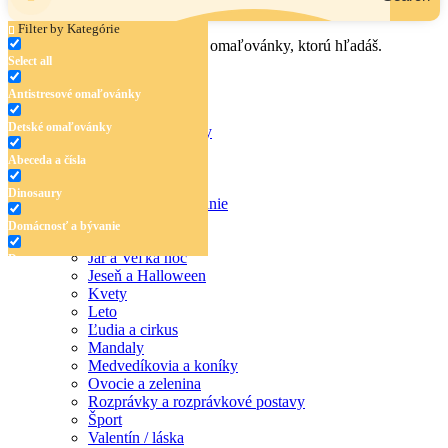
Filter by Kategórie
Zadaj názov, oblasť alebo tému omaľovánky, ktorú hľadáš.
Select all
Antistresové omaľovánky
Detské omaľovánky
Antistresové omaľovánky
Detské omaľovánky
Abeceda a čísla
Abeceda a čísla
Dinosaury
Dinosaury
Domácnosť a bývanie
Doprava
Domácnosť a bývanie
Hudba
Jar a Veľká noc
Doprava
Jeseň a Halloween
Hudba
Kvety
Leto
Jar a Veľká noc
Ľudia a cirkus
Mandaly
Jeseň a Halloween
Medvedíkovia a koníky
Ovocie a zelenina
Kvety
Rozprávky a rozprávkové postavy
Šport
Leto
Valentín / láska