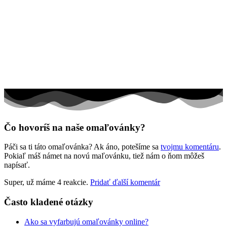
Jar a Veľká noc
Jeseň a Halloween
Kvety
Leto
Ľudia a cirkus
Mandaly
Medvedíkovia a koníky
Čo hovoríš na naše omaľovánky?
Ovocie a zelenina
Páči sa ti táto omaľovánka? Ak áno, potešíme sa
tvojmu komentáru
.
Rozprávky a rozprávkové postavy
Pokiaľ máš námet na novú maľovánku, tiež nám o ňom môžeš
napísať.
Šport
Super, už máme 4 reakcie.
Pridať ďalší komentár
Valentín / láska
Vesmír
Často kladené otázky
Zima a Vianoce
Ako sa vyfarbujú omaľovánky online?