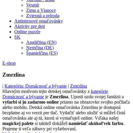
Vesmír
Zima a Vianoce
Zvieratá a príroda
Antistresové omaľovánky
Aktivity pre deti
Online puzzle
SK
Angličtina (EN)
Nemčina (DE)
Španielčina (ES)
E-shop
Zmrzlina
|
Kategória: Domácnosť a bývanie
|
Zmrzlina
Hlavným motívom tejto detskej omaľovánky z
kategórie
Domácnosť a bývanie
je
Zmrzlina
. Upusti uzdu svojej fantázii a
vyfarbi si ju zadarmo online
priamo na obrazovke svojho počítača
alebo mobilu. Detská online omaľovánka Zmrzlina je dostupná
bezplatne aj vo verzii pre tlač. Vytlačiť alebo uložiť si môžeš čistú
omaľovánku ale aj tú, ktorú si vymaľuješ online. Vďaka našej
magickej palete
si taktiež dokážeš
namiešať akúkoľvek farbu
.
Prajeme ti veľa zábavy pri vyfarbovaní.