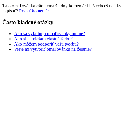
Táto omaľovánka ešte nemá žiadny komentár
. Nechceš nejaký
Valentín / láska
napísať?
Pridať komentár
Vesmír
Často kladené otázky
Zima a Vianoce
Ako sa vyfarbujú omaľovánky online?
Zvieratá a príroda
Ako si namiešam vlastnú farbu?
Ako môžem podporiť vašu tvorbu?
Nezaradené
Viete mi vytvoriť omaľovánku na želanie?