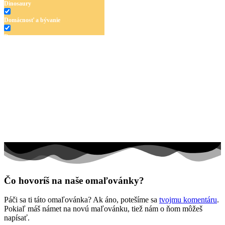
Dinosaury
Domácnosť a bývanie
Doprava
Hudba
Jar a Veľká noc
Jeseň a Halloween
Kvety
Leto
Ľudia a cirkus
Mandaly
Medvedíkovia a koníky
Čo hovoríš na naše omaľovánky?
Ovocie a zelenina
Páči sa ti táto omaľovánka? Ak áno, potešíme sa
tvojmu komentáru
.
Rozprávky a rozprávkové postavy
Pokiaľ máš námet na novú maľovánku, tiež nám o ňom môžeš
napísať.
Šport