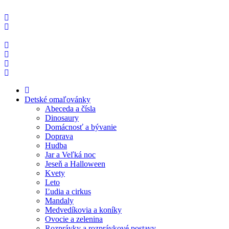
Preskočiť
na
obsah
Detské omaľovánky
Abeceda a čísla
Dinosaury
Domácnosť a bývanie
Doprava
Hudba
Jar a Veľká noc
Jeseň a Halloween
Kvety
Leto
Ľudia a cirkus
Mandaly
Medvedíkovia a koníky
Ovocie a zelenina
Rozprávky a rozprávkové postavy