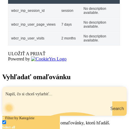
No description
wbcr_inp_session_id
session
available.
No description
wbcr_inp_user_page_views
7 days
available.
No description
wbcr_inp_user_visits
2 months
available.
ULOŽIŤ A PRIJAŤ
Powered by
Vyhľadať omaľovánku
Search
Filter by Kategórie
Zadaj názov, oblasť alebo tému omaľovánky, ktorú hľadáš.
Select all