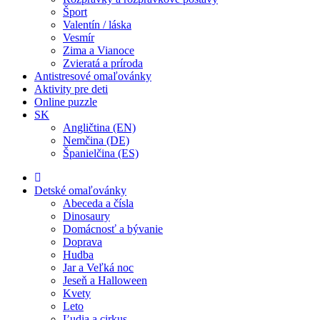
Šport
Valentín / láska
Vesmír
Zima a Vianoce
Zvieratá a príroda
Antistresové omaľovánky
Aktivity pre deti
Online puzzle
SK
Angličtina (EN)
Nemčina (DE)
Španielčina (ES)
Detské omaľovánky
Abeceda a čísla
Dinosaury
Domácnosť a bývanie
Doprava
Hudba
Jar a Veľká noc
Jeseň a Halloween
Kvety
Leto
Ľudia a cirkus