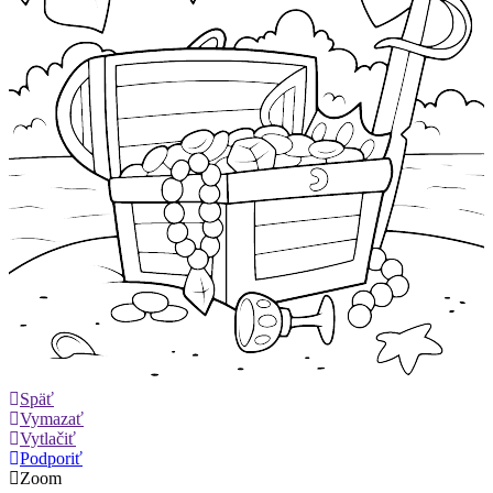
Späť
Vymazať
Vytlačiť
Podporiť
Zoom