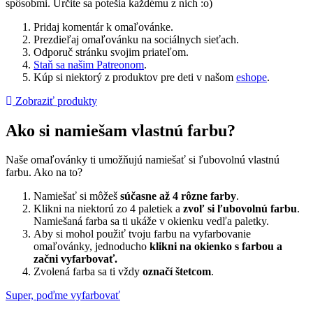
spôsobmi. Určite sa potešia každému z nich :o)
Pridaj komentár k omaľovánke.
Prezdieľaj omaľovánku na sociálnych sieťach.
Odporuč stránku svojim priateľom.
Staň sa našim Patreonom
.
Kúp si niektorý z produktov pre deti v našom
eshope
.
Zobraziť produkty
Ako si namiešam vlastnú farbu?
Naše omaľovánky ti umožňujú namiešať si ľubovolnú vlastnú
farbu. Ako na to?
Namiešať si môžeš
súčasne až 4 rôzne farby
.
Klikni na niektorú zo 4 paletiek a
zvoľ si ľubovolnú farbu
.
Namiešaná farba sa ti ukáže v okienku vedľa paletky.
Aby si mohol použiť tvoju farbu na vyfarbovanie
omaľovánky, jednoducho
klikni na okienko s farbou a
začni vyfarbovať.
Zvolená farba sa ti vždy
označí štetcom
.
Super, poďme vyfarbovať