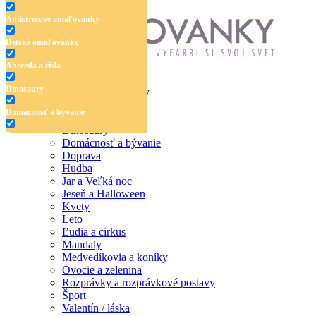
Antistresové omaľovánky
Detské omaľovánky
Abeceda a čísla
Dinosaury
Antistresové omaľovánky
Detské omaľovánky
Domácnosť a bývanie
Abeceda a čísla
Dinosaury
Doprava
Domácnosť a bývanie
Doprava
Hudba
Hudba
Jar a Veľká noc
Jar a Veľká noc
Jeseň a Halloween
Jeseň a Halloween
Kvety
Leto
Kvety
Ľudia a cirkus
Mandaly
Leto
Medvedíkovia a koníky
Ovocie a zelenina
Ľudia a cirkus
Rozprávky a rozprávkové postavy
Šport
Mandaly
Valentín / láska