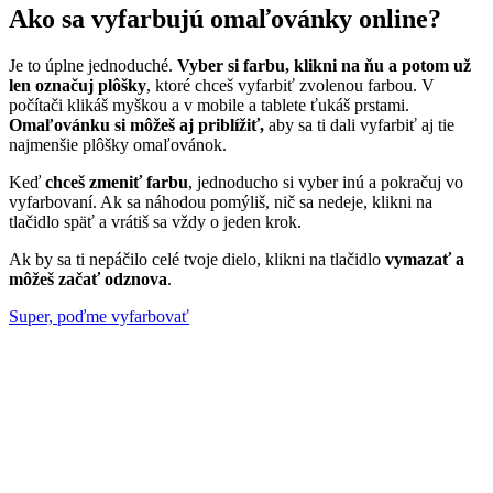
Ako sa vyfarbujú omaľovánky online?
Je to úplne jednoduché.
Vyber si farbu, klikni na ňu a potom už
len označuj plôšky
, ktoré chceš vyfarbiť zvolenou farbou. V
počítači klikáš myškou a v mobile a tablete ťukáš prstami.
Omaľovánku si môžeš aj priblížiť,
aby sa ti dali vyfarbiť aj tie
najmenšie plôšky omaľovánok.
Keď
chceš zmeniť farbu
, jednoducho si vyber inú a pokračuj vo
vyfarbovaní. Ak sa náhodou pomýliš, nič sa nedeje, klikni na
tlačidlo späť a vrátiš sa vždy o jeden krok.
Ak by sa ti nepáčilo celé tvoje dielo, klikni na tlačidlo
vymazať a
môžeš začať odznova
.
Super, poďme vyfarbovať