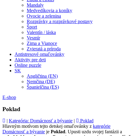
Mandaly
Medvedíkovia a koníky
Ovocie a zelenina
Rozprávky a rozprávkové postavy
Šport
Valentín / láska
Vesmír
Zima a Vianoce
Zvieratá a príroda
Antistresové omaľovánky
Aktivity pre deti
Online puzzle
SK
Angličtina (EN)
Nemčina (DE)
Španielčina (ES)
E-shop
Poklad
|
Kategória: Domácnosť a bývanie
|
Poklad
Hlavným motívom tejto detskej omaľovánky z
kategórie
Domácnosť a bývanie
je
Poklad
. Upusti uzdu svojej fantázii a