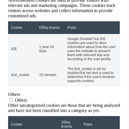
Advertisement cookies are used to provide visitors with
relevant ads and marketing campaigns. These cookies track
visitors across websites and collect information to provide
customized ads.
Cookie
Dĺžka trvania
Popis
Google DoubleClick IDE
cookies are used to store
1 year 24
information about how the user
IDE
days
uses the website to present
them with relevant ads and
according to the user profile.
The test_cookie is set by
doubleclick.net and is used to
test_cookie
15 minutes
determine if the user's browser
supports cookies.
Others
Others
Other uncategorized cookies are those that are being analyzed
and have not been classified into a category as yet.
Dĺžka
Cookie
Popis
trvania