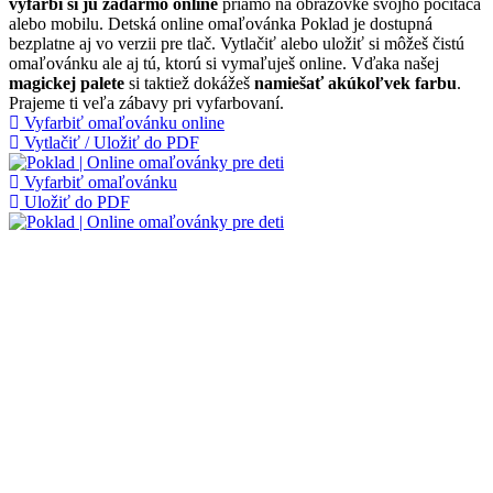
vyfarbi si ju zadarmo online
priamo na obrazovke svojho počítača
alebo mobilu. Detská online omaľovánka Poklad je dostupná
bezplatne aj vo verzii pre tlač. Vytlačiť alebo uložiť si môžeš čistú
omaľovánku ale aj tú, ktorú si vymaľuješ online. Vďaka našej
magickej palete
si taktiež dokážeš
namiešať akúkoľvek farbu
.
Prajeme ti veľa zábavy pri vyfarbovaní.
Vyfarbiť omaľovánku online
Vytlačiť / Uložiť do PDF
Vyfarbiť omaľovánku
Uložiť do PDF