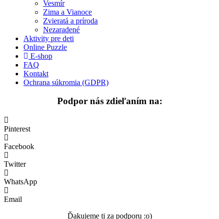
Vesmír
Medvedíkovia a koníky
Zima a Vianoce
Ovocie a zelenina
Zvieratá a príroda
Nezaradené
Rozprávky a rozprávkové postavy
Aktivity pre deti
Online Puzzle
Šport
E-shop
FAQ
Valentín / láska
Kontakt
Ochrana súkromia (GDPR)
Vesmír
Podpor nás zdieľaním na:
Zima a Vianoce
Zvieratá a príroda
Pinterest
Nezaradené
Facebook
Twitter
WhatsApp
Email
Ďakujeme ti za podporu :o)