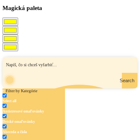
Magická paleta
Search
Filter by Kategórie
Select all
Antistresové omaľovánky
Detské omaľovánky
Abeceda a čísla