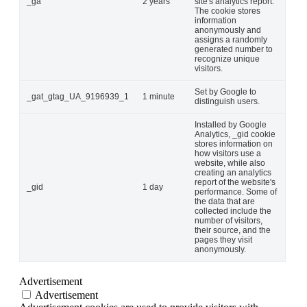
_ga
2 years
site's analytics report.
The cookie stores
information
anonymously and
assigns a randomly
generated number to
recognize unique
visitors.
Set by Google to
_gat_gtag_UA_9196939_1
1 minute
distinguish users.
Installed by Google
Analytics, _gid cookie
stores information on
how visitors use a
website, while also
creating an analytics
report of the website's
_gid
1 day
performance. Some of
the data that are
collected include the
number of visitors,
their source, and the
pages they visit
anonymously.
Advertisement
Advertisement