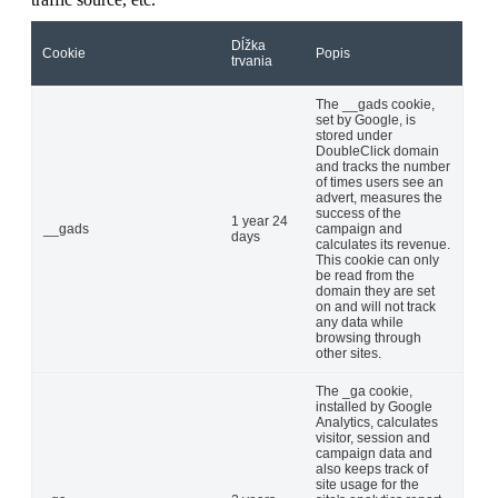
Dĺžka
Cookie
Popis
trvania
The __gads cookie,
set by Google, is
stored under
DoubleClick domain
and tracks the number
of times users see an
advert, measures the
success of the
1 year 24
__gads
campaign and
days
calculates its revenue.
This cookie can only
be read from the
domain they are set
on and will not track
any data while
browsing through
other sites.
The _ga cookie,
installed by Google
Analytics, calculates
visitor, session and
campaign data and
also keeps track of
site usage for the