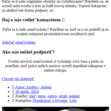
Páčia sa ti naše originálne obrázky na vyfarbovanie? Potešíme sa, ak
oceníš našu tvorbu a tým aj ďalší rozvoj stránky. Vopred ďakujeme
za akúkoľvek formu podpory :o)
Daj o nás vedieť kamarátom
Páčia sa ti naše omaľovánky? Potešíme sa, keď sa o ne podelíš aj so
svojimi známymi prostredníctvom sociálnych sietí.
Zdieľať omaľovánku
Ako nás môžeš podporiť?
Tvorba nových omaľovánok si vyžaduje veľa času a preto sa
potešíme, keď prácu našich autorov oceníš napríklad nákupom v
našom eshope.
Chcem vás podporiť
Autor:
Andrea - Admin
10 apríla, 2024
Značky:
meč
,
more
,
ostrov
,
piráti
,
poklad
Kategória:
Domácnosť a bývanie
,
Leto