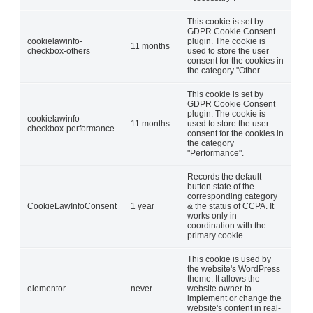
This cookie is set by
GDPR Cookie Consent
cookielawinfo-
plugin. The cookie is
11 months
checkbox-others
used to store the user
consent for the cookies in
the category "Other.
This cookie is set by
GDPR Cookie Consent
plugin. The cookie is
cookielawinfo-
11 months
used to store the user
checkbox-performance
consent for the cookies in
the category
"Performance".
Records the default
button state of the
corresponding category
CookieLawInfoConsent
1 year
& the status of CCPA. It
works only in
coordination with the
primary cookie.
This cookie is used by
the website's WordPress
theme. It allows the
elementor
never
website owner to
implement or change the
website's content in real-