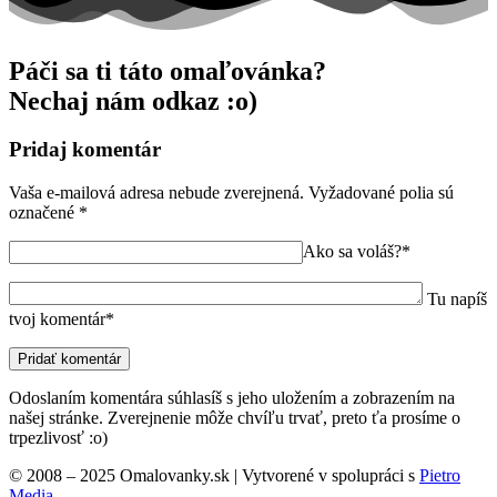
Páči sa ti táto omaľovánka?
Nechaj nám odkaz :o)
Pridaj komentár
Vaša e-mailová adresa nebude zverejnená.
Vyžadované polia sú
označené
*
Ako sa voláš?*
Tu napíš
tvoj komentár*
Odoslaním komentára súhlasíš s jeho uložením a zobrazením na
našej stránke. Zverejnenie môže chvíľu trvať, preto ťa prosíme o
trpezlivosť :o)
© 2008 – 2025 Omalovanky.sk | Vytvorené v spolupráci s
Pietro
Media