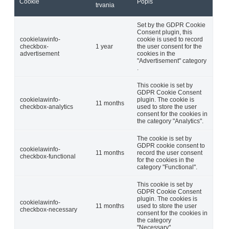
Cookie
Popis
trvania
Set by the GDPR Cookie
Consent plugin, this
cookielawinfo-
cookie is used to record
checkbox-
1 year
the user consent for the
advertisement
cookies in the
"Advertisement" category
.
This cookie is set by
GDPR Cookie Consent
cookielawinfo-
plugin. The cookie is
11 months
checkbox-analytics
used to store the user
consent for the cookies in
the category "Analytics".
The cookie is set by
GDPR cookie consent to
cookielawinfo-
11 months
record the user consent
checkbox-functional
for the cookies in the
category "Functional".
This cookie is set by
GDPR Cookie Consent
plugin. The cookies is
cookielawinfo-
11 months
used to store the user
checkbox-necessary
consent for the cookies in
the category
"Necessary".