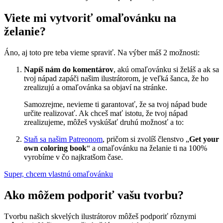
Viete mi vytvoriť omaľovánku na
želanie?
Áno, aj toto pre teba vieme spraviť. Na výber máš 2 možnosti:
Napíš nám do komentárov
, akú omaľovánku si želáš a ak sa
tvoj nápad zapáči našim ilustrátorom, je veľká šanca, že ho
zrealizujú a omaľovánka sa objaví na stránke.
Samozrejme, nevieme ti garantovať, že sa tvoj nápad bude
určite realizovať. Ak chceš mať istotu, že tvoj nápad
zrealizujeme, môžeš vyskúšať druhú možnosť a to:
Staň sa našim Patreonom
, pričom si zvolíš členstvo „
Get your
own coloring book
“ a omaľovánku na želanie ti na 100%
vyrobíme v čo najkratšom čase.
Super, chcem vlastnú omaľovánku
Ako môžem podporiť vašu tvorbu?
Tvorbu našich skvelých ilustrátorov môžeš podporiť rôznymi