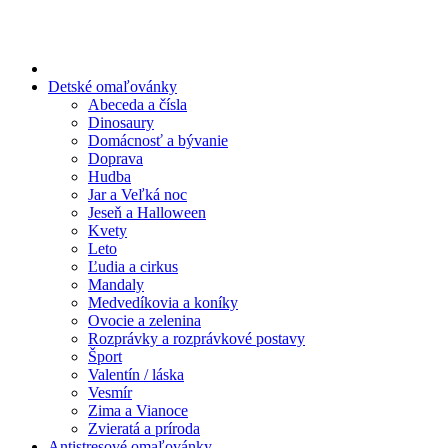
Preskočiť
na
obsah
Detské omaľovánky
Abeceda a čísla
Dinosaury
Domácnosť a bývanie
Doprava
Hudba
Jar a Veľká noc
Jeseň a Halloween
Kvety
Leto
Ľudia a cirkus
Mandaly
Medvedíkovia a koníky
Ovocie a zelenina
Rozprávky a rozprávkové postavy
Šport
Valentín / láska
Vesmír
Zima a Vianoce
Zvieratá a príroda
Antistresové omaľovánky