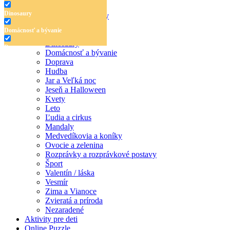
Dinosaury
Antistresové omaľovánky
Detské omaľovánky
Domácnosť a bývanie
Abeceda a čísla
Dinosaury
Doprava
Domácnosť a bývanie
Doprava
Hudba
Hudba
Jar a Veľká noc
Jar a Veľká noc
Jeseň a Halloween
Jeseň a Halloween
Kvety
Leto
Kvety
Ľudia a cirkus
Mandaly
Leto
Medvedíkovia a koníky
Ovocie a zelenina
Ľudia a cirkus
Rozprávky a rozprávkové postavy
Šport
Mandaly
Valentín / láska
Vesmír
Medvedíkovia a koníky
Zima a Vianoce
Ovocie a zelenina
Zvieratá a príroda
Nezaradené
Rozprávky a rozprávkové postavy
Aktivity pre deti
Online Puzzle