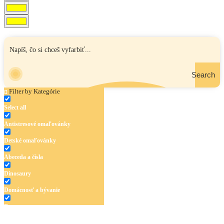
Search
Filter by Kategórie
Select all
Antistresové omaľovánky
Detské omaľovánky
Abeceda a čísla
Dinosaury
Domácnosť a bývanie
Doprava
Hudba