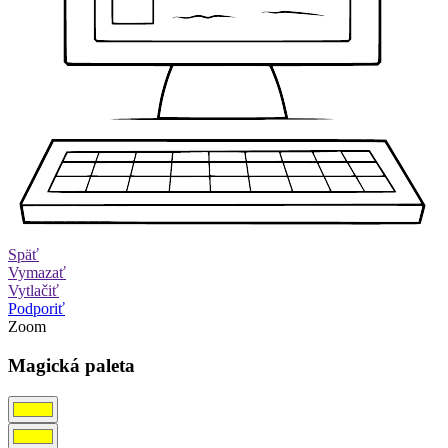
Späť
Vymazať
Vytlačiť
Podporiť
Zoom
Magická paleta