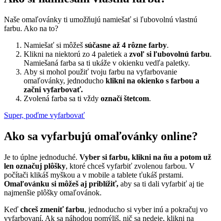
Naše omaľovánky ti umožňujú namiešať si ľubovolnú vlastnú
farbu. Ako na to?
Namiešať si môžeš
súčasne až 4 rôzne farby
.
Klikni na niektorú zo 4 paletiek a
zvoľ si ľubovolnú farbu
.
Namiešaná farba sa ti ukáže v okienku vedľa paletky.
Aby si mohol použiť tvoju farbu na vyfarbovanie
omaľovánky, jednoducho
klikni na okienko s farbou a
začni vyfarbovať.
Zvolená farba sa ti vždy
označí štetcom
.
Super, poďme vyfarbovať
Ako sa vyfarbujú omaľovánky online?
Je to úplne jednoduché.
Vyber si farbu, klikni na ňu a potom už
len označuj plôšky
, ktoré chceš vyfarbiť zvolenou farbou. V
počítači klikáš myškou a v mobile a tablete ťukáš prstami.
Omaľovánku si môžeš aj priblížiť,
aby sa ti dali vyfarbiť aj tie
najmenšie plôšky omaľovánok.
Keď
chceš zmeniť farbu
, jednoducho si vyber inú a pokračuj vo
vyfarbovaní. Ak sa náhodou pomýliš, nič sa nedeje, klikni na