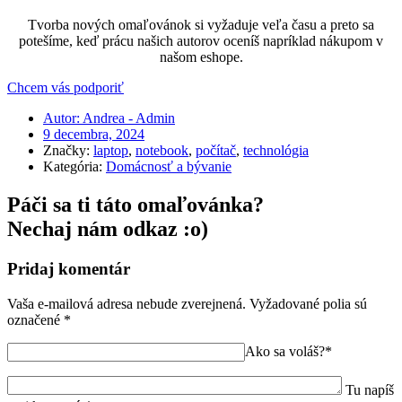
Tvorba nových omaľovánok si vyžaduje veľa času a preto sa
potešíme, keď prácu našich autorov oceníš napríklad nákupom v
našom eshope.
Chcem vás podporiť
Autor:
Andrea - Admin
9 decembra, 2024
Značky:
laptop
,
notebook
,
počítač
,
technológia
Kategória:
Domácnosť a bývanie
Páči sa ti táto omaľovánka?
Nechaj nám odkaz :o)
Pridaj komentár
Vaša e-mailová adresa nebude zverejnená.
Vyžadované polia sú
označené
*
Ako sa voláš?*
Tu napíš