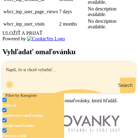
available.
No description
wbcr_inp_user_page_views
7 days
available.
No description
wbcr_inp_user_visits
2 months
available.
ULOŽIŤ A PRIJAŤ
Powered by
Vyhľadať omaľovánku
Search
Filter by Kategórie
Zadaj názov, oblasť alebo tému omaľovánky, ktorú hľadáš.
Select all
Antistresové omaľovánky
Detské omaľovánky
Abeceda a čísla