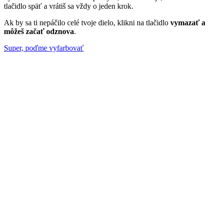
tlačidlo späť a vrátiš sa vždy o jeden krok.
Ak by sa ti nepáčilo celé tvoje dielo, klikni na tlačidlo
vymazať a
môžeš začať odznova
.
Super, poďme vyfarbovať