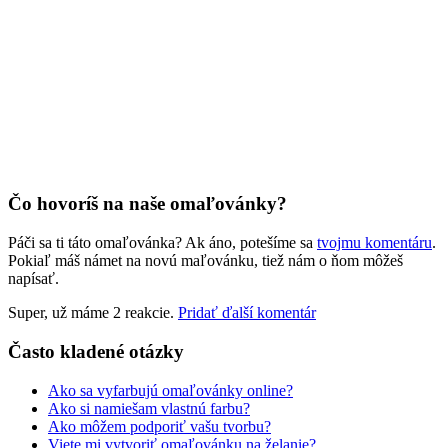
Jar a Veľká noc
Jeseň a Halloween
Kvety
Leto
Ľudia a cirkus
Mandaly
Čo hovoríš na naše omaľovánky?
Medvedíkovia a koníky
Páči sa ti táto omaľovánka? Ak áno, potešíme sa
tvojmu komentáru
.
Pokiaľ máš námet na novú maľovánku, tiež nám o ňom môžeš
Ovocie a zelenina
napísať.
Rozprávky a rozprávkové postavy
Super, už máme 2 reakcie.
Pridať ďalší komentár
Šport
Často kladené otázky
Valentín / láska
Ako sa vyfarbujú omaľovánky online?
Vesmír
Ako si namiešam vlastnú farbu?
Ako môžem podporiť vašu tvorbu?
Zima a Vianoce
Viete mi vytvoriť omaľovánku na želanie?