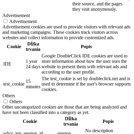
their source, and the pages
they visit anonymously.
Advertisement
Advertisement
Advertisement cookies are used to provide visitors with relevant ads
and marketing campaigns. These cookies track visitors across
websites and collect information to provide customized ads.
Dĺžka
Cookie
Popis
trvania
Google DoubleClick IDE cookies are used to
1 year
store information about how the user uses the
IDE
24 days
website to present them with relevant ads and
according to the user profile.
The test_cookie is set by doubleclick.net and is
15
test_cookie
used to determine if the user's browser supports
minutes
cookies.
Others
Others
Other uncategorized cookies are those that are being analyzed and
have not been classified into a category as yet.
Dĺžka
Cookie
Popis
trvania
No description
wbcr_inp_session_id
session