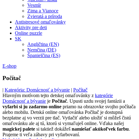
Vesmír
Zima a Vianoce
Zvieratá a príroda
Antistresové omaľovánky
Aktivity pre deti
Online puzzle
SK
Angličtina (EN)
Nemčina (DE)
Španielčina (ES)
E-shop
Počítač
|
Kategória: Domácnosť a bývanie
|
Počítač
Hlavným motívom tejto detskej omaľovánky z
kategórie
Domácnosť a bývanie
je
Počítač
. Upusti uzdu svojej fantázii a
vyfarbi si ju zadarmo online
priamo na obrazovke svojho počítača
alebo mobilu. Detská online omaľovánka Počítač je dostupná
bezplatne aj vo verzii pre tlač. Vytlačiť alebo uložiť si môžeš čistú
omaľovánku ale aj tú, ktorú si vymaľuješ online. Vďaka našej
magickej palete
si taktiež dokážeš
namiešať akúkoľvek farbu
.
Prajeme ti veľa zábavy pri vyfarbovaní.