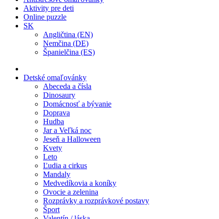
Aktivity pre deti
Online puzzle
SK
Angličtina (EN)
Nemčina (DE)
Španielčina (ES)
Detské omaľovánky
Abeceda a čísla
Dinosaury
Domácnosť a bývanie
Doprava
Hudba
Jar a Veľká noc
Jeseň a Halloween
Kvety
Leto
Ľudia a cirkus
Mandaly
Medvedíkovia a koníky
Ovocie a zelenina
Rozprávky a rozprávkové postavy
Šport
Valentín / láska