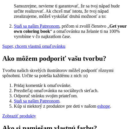
Samozrejme, nevieme ti garantovať, že sa tvoj nápad bude
určite realizovať. Ak chceš mať istotu, že tvoj nápad
zrealizujeme, môžeš vyskúšať druhú možnosť a to:
Staň sa našim Patreonom
, pričom si zvolíš členstvo „
Get your
own coloring book
“ a omaľovánku na želanie ti na 100%
vyrobíme v čo najkratšom čase.
Super, chcem vlastnú omaľovánku
Ako môžem podporiť vašu tvorbu?
Tvorbu našich skvelých ilustrátorov môžeš podporiť rôznymi
spôsobmi. Určite sa potešia každému z nich :o)
Pridaj komentár k omaľovánke.
Prezdieľaj omaľovánku na sociálnych sieťach.
Odporuč stránku svojim priateľom.
Staň sa našim Patreonom
.
Kúp si niektorý z produktov pre deti v našom
eshope
.
Zobraziť produkty
Ako si namiešam vlastnú farbu?