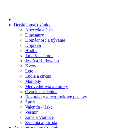
Preskočiť
na
obsah
Detské omaľovánky
Abeceda a čísla
Dinosaury
Domácnosť a bývanie
Doprava
Hudba
Jar a Veľká noc
Jeseň a Halloween
Kvety
Leto
Ľudia a cirkus
Mandaly
Medvedíkovia a koníky
Ovocie a zelenina
Rozprávky a rozprávkové postavy
Šport
Valentín / láska
Vesmír
Zima a Vianoce
Zvieratá a príroda
Antistresové omaľovánky