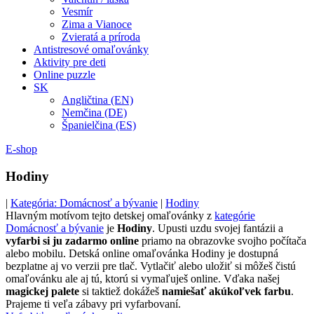
Vesmír
Zima a Vianoce
Zvieratá a príroda
Antistresové omaľovánky
Aktivity pre deti
Online puzzle
SK
Angličtina (EN)
Nemčina (DE)
Španielčina (ES)
E-shop
Hodiny
|
Kategória: Domácnosť a bývanie
|
Hodiny
Hlavným motívom tejto detskej omaľovánky z
kategórie
Domácnosť a bývanie
je
Hodiny
. Upusti uzdu svojej fantázii a
vyfarbi si ju zadarmo online
priamo na obrazovke svojho počítača
alebo mobilu. Detská online omaľovánka Hodiny je dostupná
bezplatne aj vo verzii pre tlač. Vytlačiť alebo uložiť si môžeš čistú
omaľovánku ale aj tú, ktorú si vymaľuješ online. Vďaka našej
magickej palete
si taktiež dokážeš
namiešať akúkoľvek farbu
.
Prajeme ti veľa zábavy pri vyfarbovaní.