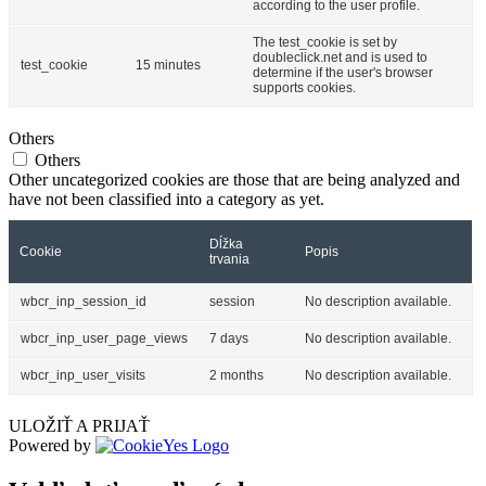
according to the user profile.
The test_cookie is set by
doubleclick.net and is used to
test_cookie
15 minutes
determine if the user's browser
supports cookies.
Others
Others
Other uncategorized cookies are those that are being analyzed and
have not been classified into a category as yet.
Dĺžka
Cookie
Popis
trvania
wbcr_inp_session_id
session
No description available.
wbcr_inp_user_page_views
7 days
No description available.
wbcr_inp_user_visits
2 months
No description available.
ULOŽIŤ A PRIJAŤ
Powered by