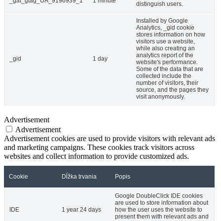
_gat_gtag_UA_9196939_1
1 minute
distinguish users.
Installed by Google
Analytics, _gid cookie
stores information on how
visitors use a website,
while also creating an
analytics report of the
_gid
1 day
website's performance.
Some of the data that are
collected include the
number of visitors, their
source, and the pages they
visit anonymously.
Advertisement
Advertisement
Advertisement cookies are used to provide visitors with relevant ads
and marketing campaigns. These cookies track visitors across
websites and collect information to provide customized ads.
Cookie
Dĺžka trvania
Popis
Google DoubleClick IDE cookies
are used to store information about
IDE
1 year 24 days
how the user uses the website to
present them with relevant ads and