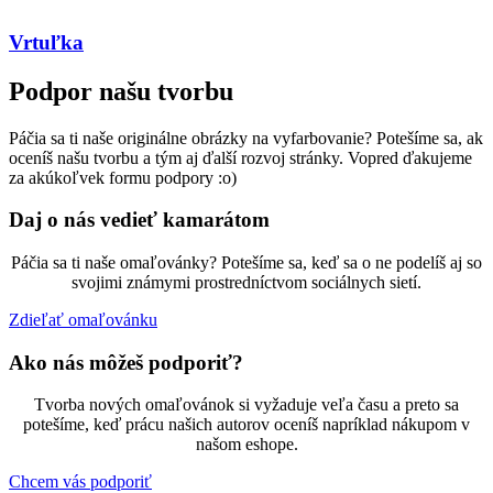
Vrtuľka
Podpor našu tvorbu
Páčia sa ti naše originálne obrázky na vyfarbovanie? Potešíme sa, ak
oceníš našu tvorbu a tým aj ďalší rozvoj stránky. Vopred ďakujeme
za akúkoľvek formu podpory :o)
Daj o nás vedieť kamarátom
Páčia sa ti naše omaľovánky? Potešíme sa, keď sa o ne podelíš aj so
svojimi známymi prostredníctvom sociálnych sietí.
Zdieľať omaľovánku
Ako nás môžeš podporiť?
Tvorba nových omaľovánok si vyžaduje veľa času a preto sa
potešíme, keď prácu našich autorov oceníš napríklad nákupom v
našom eshope.
Chcem vás podporiť