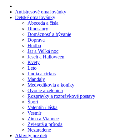
Jeseň a Halloween
Antistresové omaľovánky
Detské omaľovánky
Kvety
Abeceda a čísla
Dinosaury
Leto
Domácnosť a bývanie
Doprava
Ľudia a cirkus
Hudba
Mandaly
Jar a Veľká noc
Jeseň a Halloween
Medvedíkovia a koníky
Kvety
Leto
Ovocie a zelenina
Ľudia a cirkus
Mandaly
Rozprávky a rozprávkové postavy
Medvedíkovia a koníky
Ovocie a zelenina
Šport
Rozprávky a rozprávkové postavy
Šport
Valentín / láska
Valentín / láska
Vesmír
Vesmír
Zima a Vianoce
Zima a Vianoce
Zvieratá a príroda
Nezaradené
Zvieratá a príroda
Aktivity pre deti