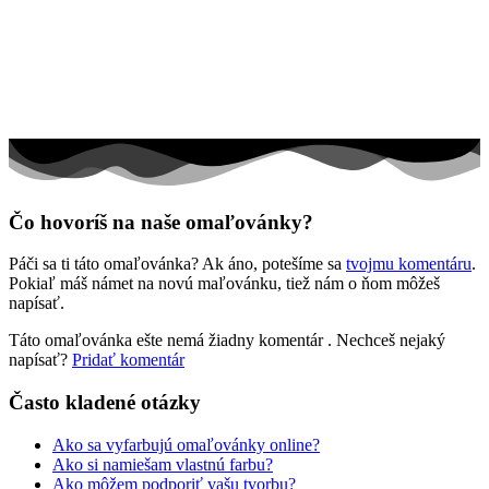
Rozprávky a rozprávkové postavy
Šport
Valentín / láska
Vesmír
Zima a Vianoce
Zvieratá a príroda
Čo hovoríš na naše omaľovánky?
Nezaradené
Páči sa ti táto omaľovánka? Ak áno, potešíme sa
tvojmu komentáru
.
Pokiaľ máš námet na novú maľovánku, tiež nám o ňom môžeš
napísať.
Táto omaľovánka ešte nemá žiadny komentár
. Nechceš nejaký
napísať?
Pridať komentár
Často kladené otázky
Ako sa vyfarbujú omaľovánky online?
Ako si namiešam vlastnú farbu?
Ako môžem podporiť vašu tvorbu?