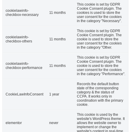
This cookie is set by GDPR
Cookie Consent plugin. The
cookielawinfo-
11 months
cookies is used to store the
checkbox-necessary
user consent for the cookies
in the category "Necessary".
This cookie is set by GDPR
Cookie Consent plugin. The
cookielawinfo-
11 months
cookie is used to store the
checkbox-others
user consent for the cookies
in the category "Other.
This cookie is set by GDPR
Cookie Consent plugin. The
cookielawinfo-
11 months
cookie is used to store the
checkbox-performance
user consent for the cookies
in the category "Performance".
Records the default button
state of the corresponding
category & the status of
CookieLawInfoConsent
1 year
CCPA. It works only in
coordination with the primary
cookie.
This cookie is used by the
website's WordPress theme. It
elementor
never
allows the website owner to
implement or change the
website's content in real-time.