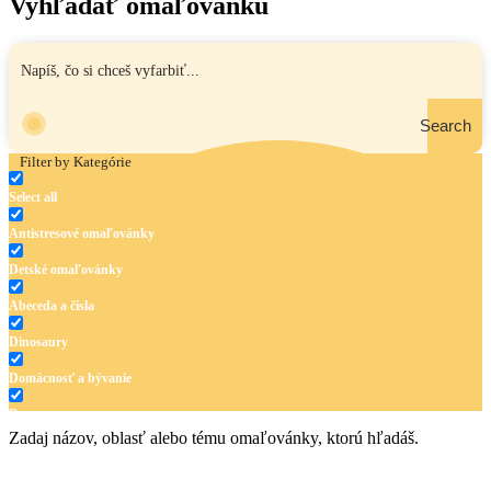
Vyhľadať omaľovánku
Search
Filter by Kategórie
Select all
Antistresové omaľovánky
Detské omaľovánky
Abeceda a čísla
Dinosaury
Domácnosť a bývanie
Doprava
Zadaj názov, oblasť alebo tému omaľovánky, ktorú hľadáš.
Hudba
Jar a Veľká noc