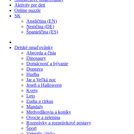
Aktivity pre deti
Online puzzle
SK
Angličtina (EN)
Nemčina (DE)
Španielčina (ES)
Detské omaľovánky
Abeceda a čísla
Dinosaury
Domácnosť a bývanie
Doprava
Hudba
Jar a Veľká noc
Jeseň a Halloween
Kvety
Leto
Ľudia a cirkus
Mandaly
Medvedíkovia a koníky
Ovocie a zelenina
Rozprávky a rozprávkové postavy
Šport
Valentín / láska