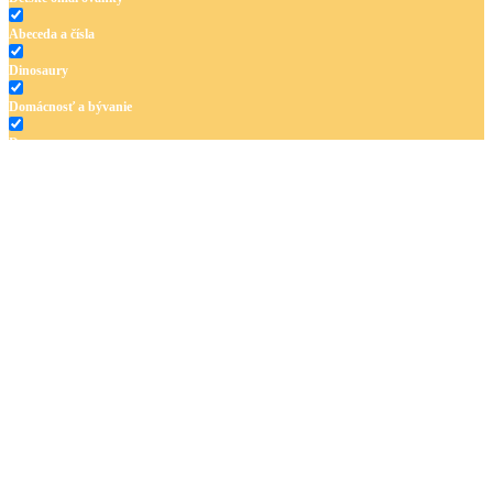
Abeceda a čísla
Dinosaury
Domácnosť a bývanie
Doprava
Hudba
Jar a Veľká noc
Jeseň a Halloween
Kvety
Leto
Ľudia a cirkus
Mandaly
Medvedíkovia a koníky
Ovocie a zelenina