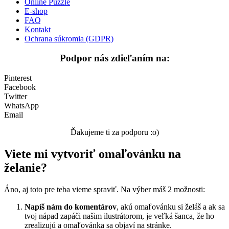
Online Puzzle
Nezaradené
E-shop
FAQ
Kontakt
Ochrana súkromia (GDPR)
Podpor nás zdieľaním na:
Pinterest
Facebook
Twitter
WhatsApp
Email
Ďakujeme ti za podporu :o)
Viete mi vytvoriť omaľovánku na
želanie?
Áno, aj toto pre teba vieme spraviť. Na výber máš 2 možnosti:
Napíš nám do komentárov
, akú omaľovánku si želáš a ak sa
tvoj nápad zapáči našim ilustrátorom, je veľká šanca, že ho
zrealizujú a omaľovánka sa objaví na stránke.