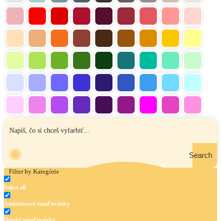
Search
Filter by Kategórie
Select all
Antistresové omaľovánky
Detské omaľovánky