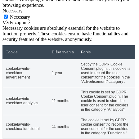
browsing experience.
Necessary
Necessary
Vždy zapnuté
Necessary cookies are absolutely essential for the website to
function properly. These cookies ensure basic functionalities and
security features of the website, anonymously.
Cookie
Dĺžka trvania
Popis
Set by the GDPR Cookie
cookielawinfo-
Consent plugin, this cookie is
checkbox-
1 year
used to record the user
advertisement
consent for the cookies in the
"Advertisement" category .
This cookie is set by GDPR
Cookie Consent plugin. The
cookielawinfo-
11 months
cookie is used to store the
checkbox-analytics
user consent for the cookies
in the category "Analytics".
The cookie is set by GDPR
cookielawinfo-
cookie consent to record the
11 months
checkbox-functional
user consent for the cookies
in the category "Functional".