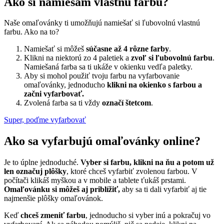
Ako si namiešam vlastnú farbu?
Naše omaľovánky ti umožňujú namiešať si ľubovolnú vlastnú
farbu. Ako na to?
Namiešať si môžeš
súčasne až 4 rôzne farby
.
Klikni na niektorú zo 4 paletiek a
zvoľ si ľubovolnú farbu
.
Namiešaná farba sa ti ukáže v okienku vedľa paletky.
Aby si mohol použiť tvoju farbu na vyfarbovanie
omaľovánky, jednoducho
klikni na okienko s farbou a
začni vyfarbovať.
Zvolená farba sa ti vždy
označí štetcom
.
Super, poďme vyfarbovať
Ako sa vyfarbujú omaľovánky online?
Je to úplne jednoduché.
Vyber si farbu, klikni na ňu a potom už
len označuj plôšky
, ktoré chceš vyfarbiť zvolenou farbou. V
počítači klikáš myškou a v mobile a tablete ťukáš prstami.
Omaľovánku si môžeš aj priblížiť,
aby sa ti dali vyfarbiť aj tie
najmenšie plôšky omaľovánok.
Keď
chceš zmeniť farbu
, jednoducho si vyber inú a pokračuj vo