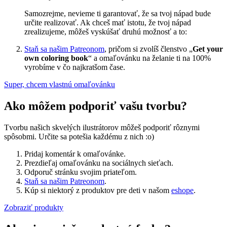
Samozrejme, nevieme ti garantovať, že sa tvoj nápad bude
určite realizovať. Ak chceš mať istotu, že tvoj nápad
zrealizujeme, môžeš vyskúšať druhú možnosť a to:
Staň sa našim Patreonom
, pričom si zvolíš členstvo „
Get your
own coloring book
“ a omaľovánku na želanie ti na 100%
vyrobíme v čo najkratšom čase.
Super, chcem vlastnú omaľovánku
Ako môžem podporiť vašu tvorbu?
Tvorbu našich skvelých ilustrátorov môžeš podporiť rôznymi
spôsobmi. Určite sa potešia každému z nich :o)
Pridaj komentár k omaľovánke.
Prezdieľaj omaľovánku na sociálnych sieťach.
Odporuč stránku svojim priateľom.
Staň sa našim Patreonom
.
Kúp si niektorý z produktov pre deti v našom
eshope
.
Zobraziť produkty