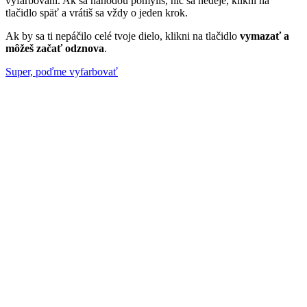
vyfarbovaní. Ak sa náhodou pomýliš, nič sa nedeje, klikni na
tlačidlo späť a vrátiš sa vždy o jeden krok.
Ak by sa ti nepáčilo celé tvoje dielo, klikni na tlačidlo
vymazať a
môžeš začať odznova
.
Super, poďme vyfarbovať