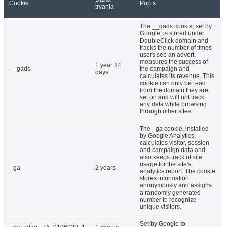
Cookie
Popis
trvania
The __gads cookie, set by
Google, is stored under
DoubleClick domain and
tracks the number of times
users see an advert,
measures the success of
1 year 24
__gads
the campaign and
days
calculates its revenue. This
cookie can only be read
from the domain they are
set on and will not track
any data while browsing
through other sites.
The _ga cookie, installed
by Google Analytics,
calculates visitor, session
and campaign data and
also keeps track of site
usage for the site's
_ga
2 years
analytics report. The cookie
stores information
anonymously and assigns
a randomly generated
number to recognize
unique visitors.
Set by Google to