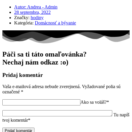
Autor:
Andrea - Admin
28 septembra, 2022
Značky:
hodiny
Kategória:
Domácnosť a bývanie
Páči sa ti táto omaľovánka?
Nechaj nám odkaz :o)
Pridaj komentár
Vaša e-mailová adresa nebude zverejnená.
Vyžadované polia sú
označené
*
Ako sa voláš?*
Tu napíš
tvoj komentár*