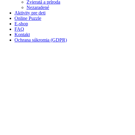
Mandaly
Zvieratá a príroda
Nezaradené
Medvedíkovia a koníky
Aktivity pre deti
Online Puzzle
Ovocie a zelenina
E-shop
FAQ
Rozprávky a rozprávkové postavy
Kontakt
Ochrana súkromia (GDPR)
Šport
Valentín / láska
Vesmír
Zima a Vianoce
Zvieratá a príroda
Nezaradené