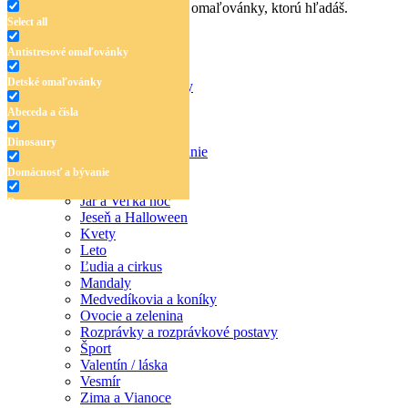
Zadaj názov, oblasť alebo tému omaľovánky, ktorú hľadáš.
Select all
Antistresové omaľovánky
Detské omaľovánky
Antistresové omaľovánky
Detské omaľovánky
Abeceda a čísla
Abeceda a čísla
Dinosaury
Dinosaury
Domácnosť a bývanie
Doprava
Domácnosť a bývanie
Hudba
Jar a Veľká noc
Doprava
Jeseň a Halloween
Hudba
Kvety
Leto
Jar a Veľká noc
Ľudia a cirkus
Mandaly
Jeseň a Halloween
Medvedíkovia a koníky
Ovocie a zelenina
Kvety
Rozprávky a rozprávkové postavy
Šport
Leto
Valentín / láska
Vesmír
Ľudia a cirkus
Zima a Vianoce