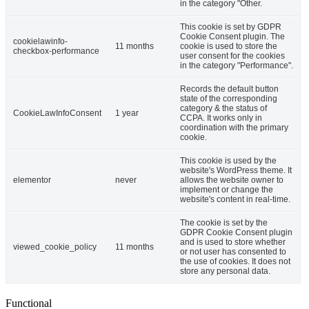
in the category "Other.
This cookie is set by GDPR
Cookie Consent plugin. The
cookielawinfo-
11 months
cookie is used to store the
checkbox-performance
user consent for the cookies
in the category "Performance".
Records the default button
state of the corresponding
category & the status of
CookieLawInfoConsent
1 year
CCPA. It works only in
coordination with the primary
cookie.
This cookie is used by the
website's WordPress theme. It
elementor
never
allows the website owner to
implement or change the
website's content in real-time.
The cookie is set by the
GDPR Cookie Consent plugin
and is used to store whether
viewed_cookie_policy
11 months
or not user has consented to
the use of cookies. It does not
store any personal data.
Functional