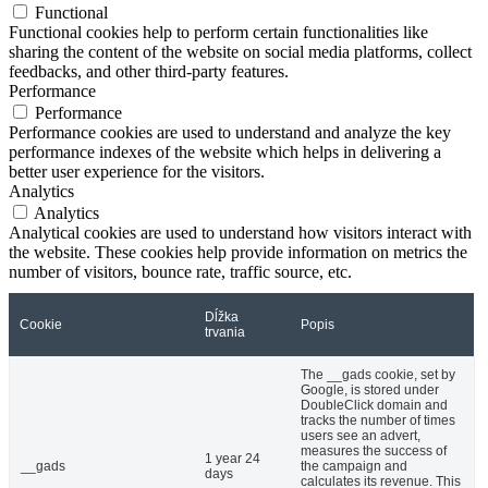
Functional
Functional cookies help to perform certain functionalities like
sharing the content of the website on social media platforms, collect
feedbacks, and other third-party features.
Performance
Performance
Performance cookies are used to understand and analyze the key
performance indexes of the website which helps in delivering a
better user experience for the visitors.
Analytics
Analytics
Analytical cookies are used to understand how visitors interact with
the website. These cookies help provide information on metrics the
number of visitors, bounce rate, traffic source, etc.
Dĺžka
Cookie
Popis
trvania
The __gads cookie, set by
Google, is stored under
DoubleClick domain and
tracks the number of times
users see an advert,
measures the success of
1 year 24
__gads
the campaign and
days
calculates its revenue. This