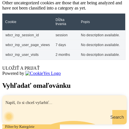
Other uncategorized cookies are those that are being analyzed and
have not been classified into a category as yet.
Dĺžka
Cookie
Popis
trvania
wbcr_inp_session_id
session
No description available.
wbcr_inp_user_page_views
7 days
No description available.
wbcr_inp_user_visits
2 months
No description available.
ULOŽIŤ A PRIJAŤ
Powered by
Vyhľadať omaľovánku
Search
Filter by Kategórie