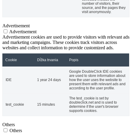
number of visitors, their
source, and the pages they
visit anonymously.
Advertisement
Advertisement
Advertisement cookies are used to provide visitors with relevant ads
and marketing campaigns. These cookies track visitors across
websites and collect information to provide customized ads.
Cookie
Dĺžka trvania
Popis
Google DoubleClick IDE cookies
are used to store information about
IDE
1 year 24 days
how the user uses the website to
present them with relevant ads and
according to the user profile.
The test_cookie is set by
doubleclick.net and is used to
test_cookie
15 minutes
determine if the user's browser
supports cookies.
Others
Others