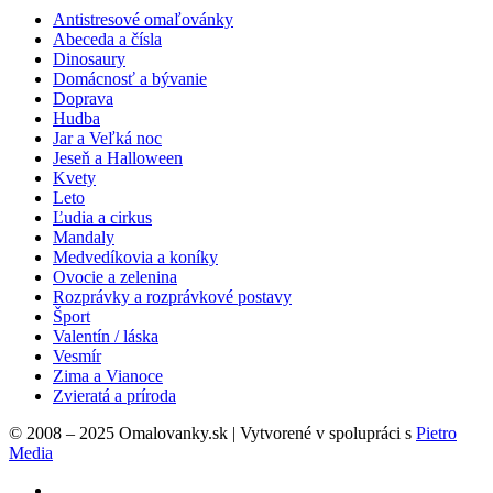
Antistresové omaľovánky
Abeceda a čísla
Dinosaury
Domácnosť a bývanie
Doprava
Hudba
Jar a Veľká noc
Jeseň a Halloween
Kvety
Leto
Ľudia a cirkus
Mandaly
Medvedíkovia a koníky
Ovocie a zelenina
Rozprávky a rozprávkové postavy
Šport
Valentín / láska
Vesmír
Zima a Vianoce
Zvieratá a príroda
© 2008 – 2025 Omalovanky.sk | Vytvorené v spolupráci s
Pietro
Media