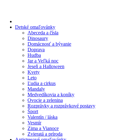
Preskočiť
na
obsah
Detské omaľovánky
Abeceda a čísla
Dinosaury
Domácnosť a bývanie
Doprava
Hudba
Jar a Veľká noc
Jeseň a Halloween
Kvety
Leto
Ľudia a cirkus
Mandaly
Medvedíkovia a koníky
Ovocie a zelenina
Rozprávky a rozprávkové postavy
Šport
Valentín / láska
Vesmír
Zima a Vianoce
Zvieratá a príroda
Antistresové omaľovánky