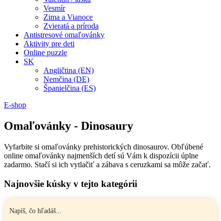
Vesmír
Zima a Vianoce
Zvieratá a príroda
Antistresové omaľovánky
Aktivity pre deti
Online puzzle
SK
Angličtina (EN)
Nemčina (DE)
Španielčina (ES)
E-shop
Omaľovánky - Dinosaury
Vyfarbite si omaľovánky prehistorických dinosaurov. Obľúbené
online omaľovánky najmenších detí sú Vám k dispozícii úplne
zadarmo. Stačí si ich vytlačiť a zábava s ceruzkami sa môže začať.
Najnovšie kúsky v tejto kategórii