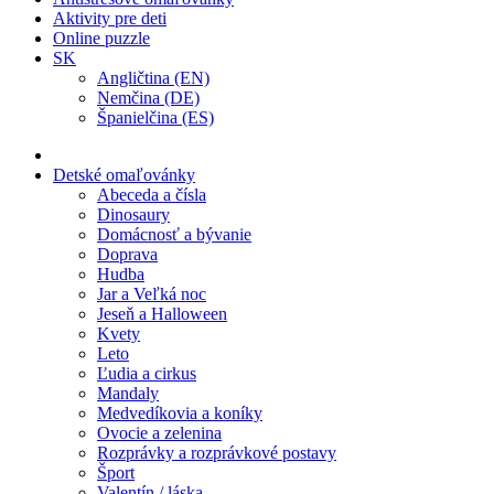
Aktivity pre deti
Online puzzle
SK
Angličtina (EN)
Nemčina (DE)
Španielčina (ES)
Detské omaľovánky
Abeceda a čísla
Dinosaury
Domácnosť a bývanie
Doprava
Hudba
Jar a Veľká noc
Jeseň a Halloween
Kvety
Leto
Ľudia a cirkus
Mandaly
Medvedíkovia a koníky
Ovocie a zelenina
Rozprávky a rozprávkové postavy
Šport
Valentín / láska