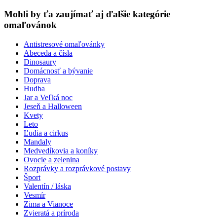
Mohli by ťa zaujímať aj ďalšie kategórie
omaľovánok
Antistresové omaľovánky
Abeceda a čísla
Dinosaury
Domácnosť a bývanie
Doprava
Hudba
Jar a Veľká noc
Jeseň a Halloween
Kvety
Leto
Ľudia a cirkus
Mandaly
Medvedíkovia a koníky
Ovocie a zelenina
Rozprávky a rozprávkové postavy
Šport
Valentín / láska
Vesmír
Zima a Vianoce
Zvieratá a príroda