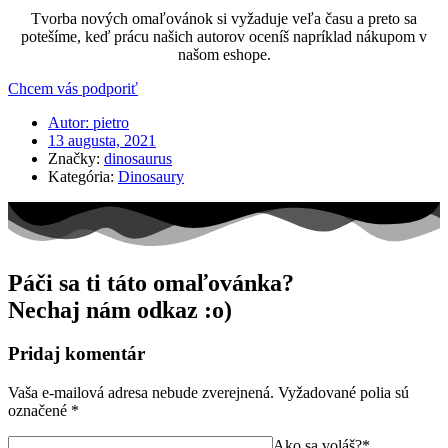
Tvorba nových omaľovánok si vyžaduje veľa času a preto sa
potešíme, keď prácu našich autorov oceníš napríklad nákupom v
našom eshope.
Chcem vás podporiť
Autor:
pietro
13 augusta, 2021
Značky:
dinosaurus
Kategória:
Dinosaury
Páči sa ti táto omaľovánka?
Nechaj nám odkaz :o)
Pridaj komentár
Vaša e-mailová adresa nebude zverejnená.
Vyžadované polia sú
označené
*
Ako sa voláš?*