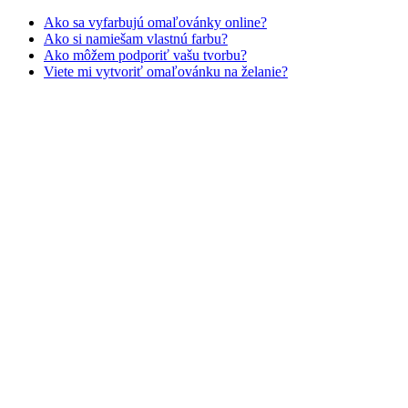
Ako sa vyfarbujú omaľovánky online?
Zvieratá a príroda
Ako si namiešam vlastnú farbu?
Ako môžem podporiť vašu tvorbu?
Nezaradené
Viete mi vytvoriť omaľovánku na želanie?