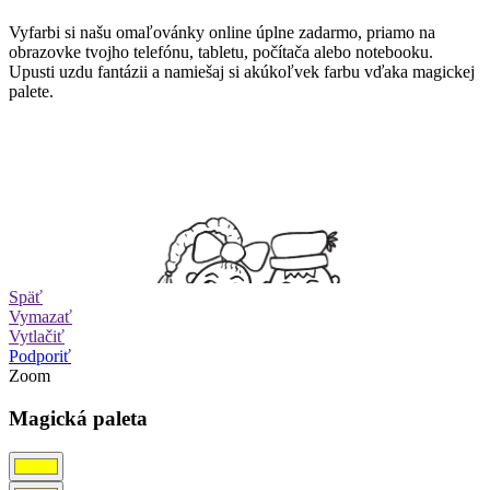
Vyfarbi si našu omaľovánky online úplne zadarmo, priamo na
obrazovke tvojho telefónu, tabletu, počítača alebo notebooku.
Upusti uzdu fantázii a namiešaj si akúkoľvek farbu vďaka magickej
palete.
Späť
Vymazať
Vytlačiť
Podporiť
Zoom
Magická paleta