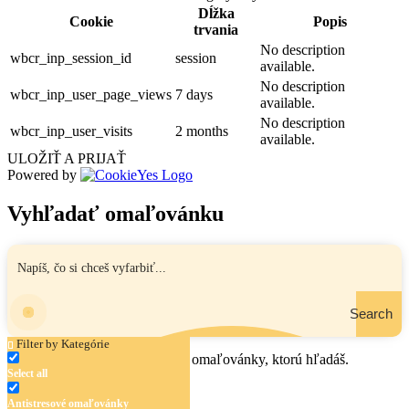
Dĺžka
Cookie
Popis
trvania
No description
wbcr_inp_session_id
session
available.
No description
wbcr_inp_user_page_views
7 days
available.
No description
wbcr_inp_user_visits
2 months
available.
ULOŽIŤ A PRIJAŤ
Powered by
Vyhľadať omaľovánku
Search
Filter by Kategórie
Zadaj názov, oblasť alebo tému omaľovánky, ktorú hľadáš.
Select all
Antistresové omaľovánky