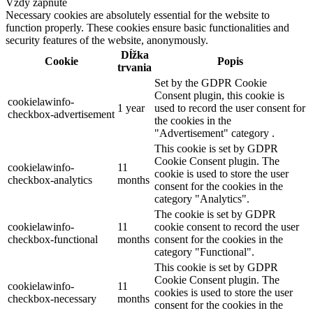
Vždy zapnuté
Necessary cookies are absolutely essential for the website to
function properly. These cookies ensure basic functionalities and
security features of the website, anonymously.
Dĺžka
Cookie
Popis
trvania
Set by the GDPR Cookie
Consent plugin, this cookie is
cookielawinfo-
1 year
used to record the user consent for
checkbox-advertisement
the cookies in the
"Advertisement" category .
This cookie is set by GDPR
Cookie Consent plugin. The
cookielawinfo-
11
cookie is used to store the user
checkbox-analytics
months
consent for the cookies in the
category "Analytics".
The cookie is set by GDPR
cookielawinfo-
11
cookie consent to record the user
checkbox-functional
months
consent for the cookies in the
category "Functional".
This cookie is set by GDPR
Cookie Consent plugin. The
cookielawinfo-
11
cookies is used to store the user
checkbox-necessary
months
consent for the cookies in the