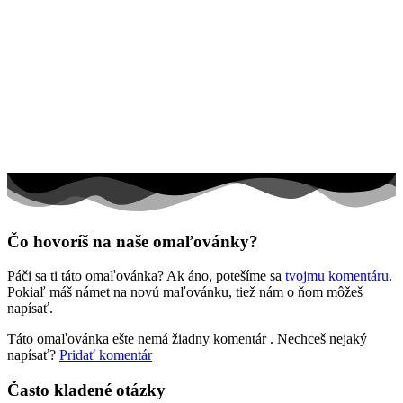
Hudba
Jar a Veľká noc
Jeseň a Halloween
Kvety
Leto
Ľudia a cirkus
Mandaly
Medvedíkovia a koníky
Čo hovoríš na naše omaľovánky?
Ovocie a zelenina
Páči sa ti táto omaľovánka? Ak áno, potešíme sa
tvojmu komentáru
.
Rozprávky a rozprávkové postavy
Pokiaľ máš námet na novú maľovánku, tiež nám o ňom môžeš
napísať.
Šport
Táto omaľovánka ešte nemá žiadny komentár
. Nechceš nejaký
Valentín / láska
napísať?
Pridať komentár
Vesmír
Často kladené otázky
Zima a Vianoce