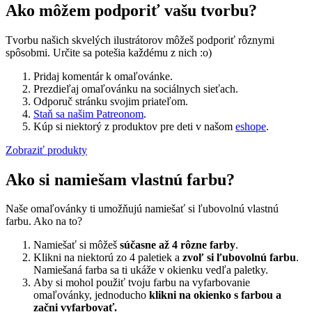
Ako môžem podporiť vašu tvorbu?
Tvorbu našich skvelých ilustrátorov môžeš podporiť rôznymi
spôsobmi. Určite sa potešia každému z nich :o)
Pridaj komentár k omaľovánke.
Prezdieľaj omaľovánku na sociálnych sieťach.
Odporuč stránku svojim priateľom.
Staň sa našim Patreonom
.
Kúp si niektorý z produktov pre deti v našom
eshope
.
Zobraziť produkty
Ako si namiešam vlastnú farbu?
Naše omaľovánky ti umožňujú namiešať si ľubovolnú vlastnú
farbu. Ako na to?
Namiešať si môžeš
súčasne až 4 rôzne farby
.
Klikni na niektorú zo 4 paletiek a
zvoľ si ľubovolnú farbu
.
Namiešaná farba sa ti ukáže v okienku vedľa paletky.
Aby si mohol použiť tvoju farbu na vyfarbovanie
omaľovánky, jednoducho
klikni na okienko s farbou a
začni vyfarbovať.