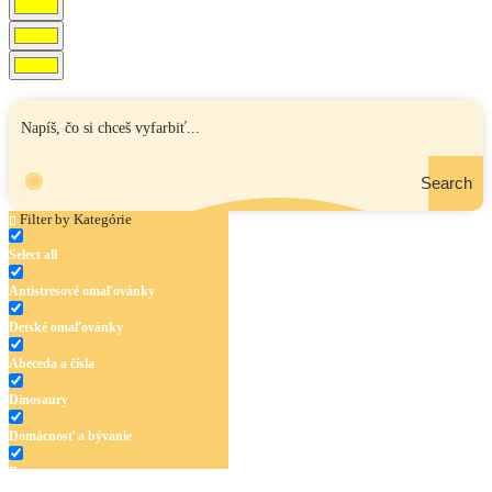
Search
Filter by Kategórie
Select all
Antistresové omaľovánky
Detské omaľovánky
Abeceda a čísla
Dinosaury
Domácnosť a bývanie
Doprava