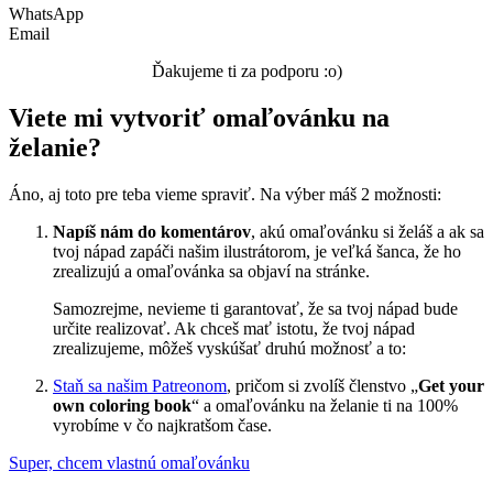
Ovocie a zelenina
WhatsApp
Email
Rozprávky a rozprávkové postavy
Ďakujeme ti za podporu :o)
Šport
Viete mi vytvoriť omaľovánku na
Valentín / láska
želanie?
Vesmír
Zima a Vianoce
Áno, aj toto pre teba vieme spraviť. Na výber máš 2 možnosti:
Zvieratá a príroda
Napíš nám do komentárov
, akú omaľovánku si želáš a ak sa
tvoj nápad zapáči našim ilustrátorom, je veľká šanca, že ho
Nezaradené
zrealizujú a omaľovánka sa objaví na stránke.
Samozrejme, nevieme ti garantovať, že sa tvoj nápad bude
určite realizovať. Ak chceš mať istotu, že tvoj nápad
zrealizujeme, môžeš vyskúšať druhú možnosť a to:
Staň sa našim Patreonom
, pričom si zvolíš členstvo „
Get your
own coloring book
“ a omaľovánku na želanie ti na 100%
vyrobíme v čo najkratšom čase.
Super, chcem vlastnú omaľovánku