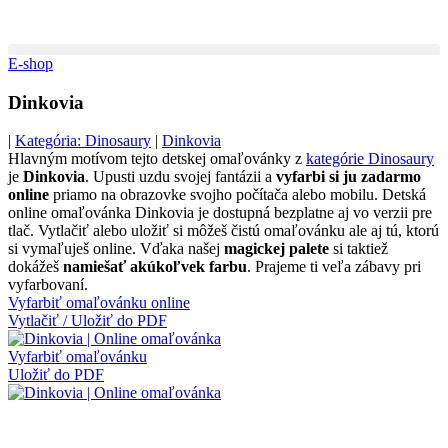
Preskočiť
na
obsah
E-shop
Dinkovia
|
Kategória: Dinosaury
|
Dinkovia
Hlavným motívom tejto detskej omaľovánky z
kategórie Dinosaury
je
Dinkovia
. Upusti uzdu svojej fantázii a
vyfarbi si ju zadarmo
online
priamo na obrazovke svojho počítača alebo mobilu. Detská
online omaľovánka Dinkovia je dostupná bezplatne aj vo verzii pre
tlač. Vytlačiť alebo uložiť si môžeš čistú omaľovánku ale aj tú, ktorú
si vymaľuješ online. Vďaka našej
magickej palete
si taktiež
dokážeš
namiešať akúkoľvek farbu
. Prajeme ti veľa zábavy pri
vyfarbovaní.
Vyfarbiť omaľovánku online
Vytlačiť / Uložiť do PDF
Vyfarbiť omaľovánku
Uložiť do PDF