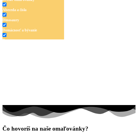
Abeceda a čísla
Dinosaury
Domácnosť a bývanie
Doprava
Hudba
Jar a Veľká noc
Jeseň a Halloween
Kvety
Leto
Ľudia a cirkus
Mandaly
Medvedíkovia a koníky
Čo hovoríš na naše omaľovánky?
Ovocie a zelenina