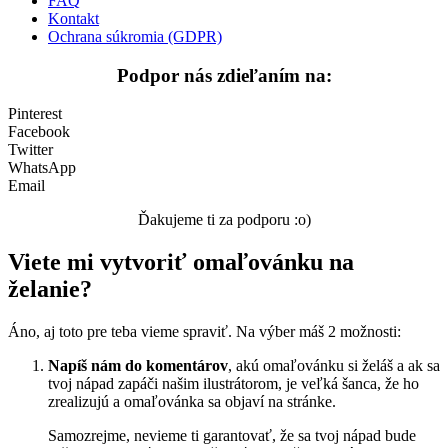
FAQ
Rozprávky a rozprávkové postavy
Kontakt
Ochrana súkromia (GDPR)
Šport
Podpor nás zdieľaním na:
Valentín / láska
Vesmír
Pinterest
Facebook
Zima a Vianoce
Twitter
WhatsApp
Zvieratá a príroda
Email
Nezaradené
Ďakujeme ti za podporu :o)
Viete mi vytvoriť omaľovánku na
želanie?
Áno, aj toto pre teba vieme spraviť. Na výber máš 2 možnosti:
Napíš nám do komentárov
, akú omaľovánku si želáš a ak sa
tvoj nápad zapáči našim ilustrátorom, je veľká šanca, že ho
zrealizujú a omaľovánka sa objaví na stránke.
Samozrejme, nevieme ti garantovať, že sa tvoj nápad bude