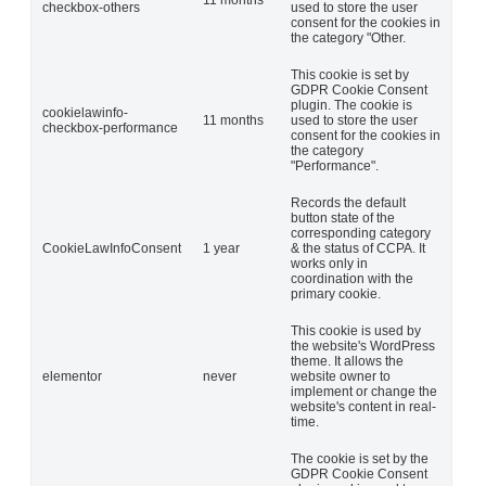
11 months
checkbox-others
used to store the user
consent for the cookies in
the category "Other.
This cookie is set by
GDPR Cookie Consent
plugin. The cookie is
cookielawinfo-
11 months
used to store the user
checkbox-performance
consent for the cookies in
the category
"Performance".
Records the default
button state of the
corresponding category
CookieLawInfoConsent
1 year
& the status of CCPA. It
works only in
coordination with the
primary cookie.
This cookie is used by
the website's WordPress
theme. It allows the
elementor
never
website owner to
implement or change the
website's content in real-
time.
The cookie is set by the
GDPR Cookie Consent