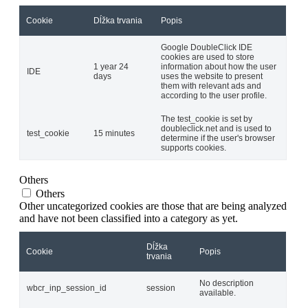
Cookie
Dĺžka trvania
Popis
Google DoubleClick IDE
cookies are used to store
1 year 24
information about how the user
IDE
days
uses the website to present
them with relevant ads and
according to the user profile.
The test_cookie is set by
doubleclick.net and is used to
test_cookie
15 minutes
determine if the user's browser
supports cookies.
Others
Others
Other uncategorized cookies are those that are being analyzed
and have not been classified into a category as yet.
Dĺžka
Cookie
Popis
trvania
No description
wbcr_inp_session_id
session
available.