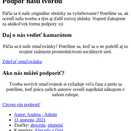
Podpor našu tvorbu
Páčia sa ti naše originálne obrázky na vyfarbovanie? Potešíme sa, ak
oceníš našu tvorbu a tým aj ďalší rozvoj stránky. Vopred ďakujeme
za akúkoľvek formu podpory :o)
Daj o nás vedieť kamarátom
Páčia sa ti naše omaľovánky? Potešíme sa, keď sa o ne podelíš aj so
svojimi známymi prostredníctvom sociálnych sietí.
Zdieľať omaľovánku
Ako nás môžeš podporiť?
Tvorba nových omaľovánok si vyžaduje veľa času a preto sa
potešíme, keď prácu našich autorov oceníš napríklad nákupom v
našom eshope.
Chcem vás podporiť
Autor:
Andrea - Admin
31 augusta, 2021
Značky:
abeceda
,
písmená
Kategória:
Abeceda a čísla