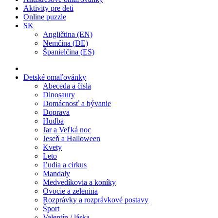
Aktivity pre deti
Online puzzle
SK
Angličtina (EN)
Nemčina (DE)
Španielčina (ES)
Detské omaľovánky
Abeceda a čísla
Dinosaury
Domácnosť a bývanie
Doprava
Hudba
Jar a Veľká noc
Jeseň a Halloween
Kvety
Leto
Ľudia a cirkus
Mandaly
Medvedíkovia a koníky
Ovocie a zelenina
Rozprávky a rozprávkové postavy
Šport
Valentín / láska