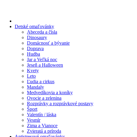
Preskočiť
na
obsah
Detské omaľovánky
Abeceda a čísla
Dinosaury
Domácnosť a bývanie
Doprava
Hudba
Jar a Veľká noc
Jeseň a Halloween
Kvety
Leto
Ľudia a cirkus
Mandaly
Medvedíkovia a koníky
Ovocie a zelenina
Rozprávky a rozprávkové postavy
Šport
Valentín / láska
Vesmír
Zima a Vianoce
Zvieratá a príroda
Antistresové omaľovánky