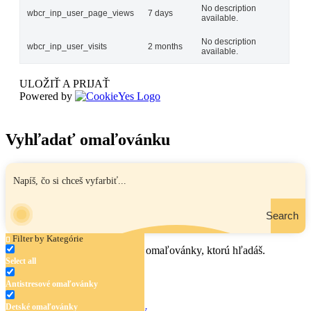
No description
wbcr_inp_user_page_views
7 days
available.
No description
wbcr_inp_user_visits
2 months
available.
ULOŽIŤ A PRIJAŤ
Powered by
Vyhľadať omaľovánku
Search
Filter by Kategórie
Zadaj názov, oblasť alebo tému omaľovánky, ktorú hľadáš.
Select all
Antistresové omaľovánky
Detské omaľovánky
Antistresové omaľovánky