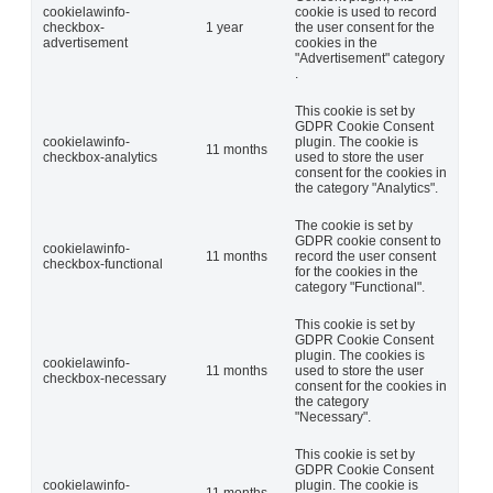
cookielawinfo-
cookie is used to record
checkbox-
1 year
the user consent for the
advertisement
cookies in the
"Advertisement" category
.
This cookie is set by
GDPR Cookie Consent
cookielawinfo-
plugin. The cookie is
11 months
checkbox-analytics
used to store the user
consent for the cookies in
the category "Analytics".
The cookie is set by
GDPR cookie consent to
cookielawinfo-
11 months
record the user consent
checkbox-functional
for the cookies in the
category "Functional".
This cookie is set by
GDPR Cookie Consent
plugin. The cookies is
cookielawinfo-
11 months
used to store the user
checkbox-necessary
consent for the cookies in
the category
"Necessary".
This cookie is set by
GDPR Cookie Consent
cookielawinfo-
plugin. The cookie is