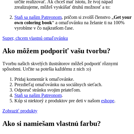
určite realizovať. Ak chceš mať istotu, že tvoj nápad
zrealizujeme, môžeš vyskúšať druhú možnosť a to:
Staň sa našim Patreonom
, pričom si zvolíš členstvo „
Get your
own coloring book
“ a omaľovánku na želanie ti na 100%
vyrobíme v čo najkratšom čase.
Super, chcem vlastnú omaľovánku
Ako môžem podporiť vašu tvorbu?
Tvorbu našich skvelých ilustrátorov môžeš podporiť rôznymi
spôsobmi. Určite sa potešia každému z nich :o)
Pridaj komentár k omaľovánke.
Prezdieľaj omaľovánku na sociálnych sieťach.
Odporuč stránku svojim priateľom.
Staň sa našim Patreonom
.
Kúp si niektorý z produktov pre deti v našom
eshope
.
Zobraziť produkty
Ako si namiešam vlastnú farbu?