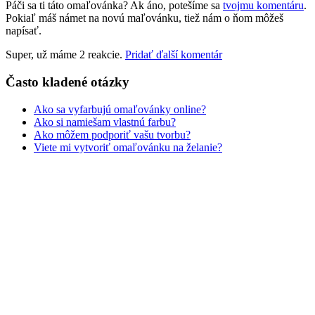
Páči sa ti táto omaľovánka? Ak áno, potešíme sa
tvojmu komentáru
.
Rozprávky a rozprávkové postavy
Pokiaľ máš námet na novú maľovánku, tiež nám o ňom môžeš
napísať.
Šport
Super, už máme 2 reakcie.
Pridať ďalší komentár
Valentín / láska
Vesmír
Často kladené otázky
Zima a Vianoce
Ako sa vyfarbujú omaľovánky online?
Ako si namiešam vlastnú farbu?
Zvieratá a príroda
Ako môžem podporiť vašu tvorbu?
Viete mi vytvoriť omaľovánku na želanie?
Nezaradené