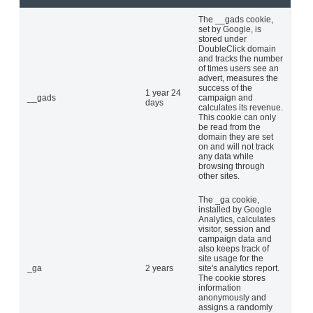
The __gads cookie,
set by Google, is
stored under
DoubleClick domain
and tracks the number
of times users see an
advert, measures the
success of the
1 year 24
__gads
campaign and
days
calculates its revenue.
This cookie can only
be read from the
domain they are set
on and will not track
any data while
browsing through
other sites.
The _ga cookie,
installed by Google
Analytics, calculates
visitor, session and
campaign data and
also keeps track of
site usage for the
_ga
2 years
site's analytics report.
The cookie stores
information
anonymously and
assigns a randomly