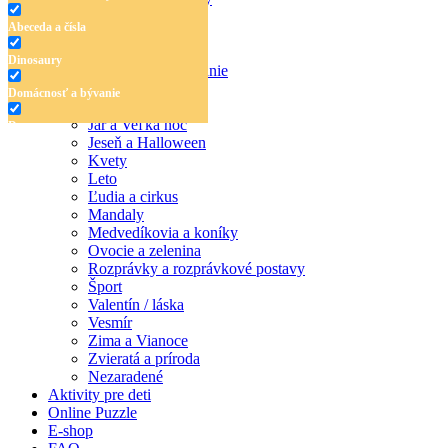
Detské omaľovánky
Abeceda a čísla
Abeceda a čísla
Dinosaury
Dinosaury
Domácnosť a bývanie
Doprava
Domácnosť a bývanie
Hudba
Jar a Veľká noc
Doprava
Jeseň a Halloween
Hudba
Kvety
Leto
Jar a Veľká noc
Ľudia a cirkus
Mandaly
Jeseň a Halloween
Medvedíkovia a koníky
Ovocie a zelenina
Kvety
Rozprávky a rozprávkové postavy
Šport
Leto
Valentín / láska
Vesmír
Ľudia a cirkus
Zima a Vianoce
Mandaly
Zvieratá a príroda
Nezaradené
Medvedíkovia a koníky
Aktivity pre deti
Online Puzzle
Ovocie a zelenina
E-shop