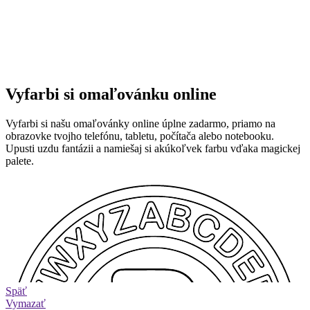
Vyfarbi si omaľovánku online
Vyfarbi si našu omaľovánky online úplne zadarmo, priamo na
obrazovke tvojho telefónu, tabletu, počítača alebo notebooku.
Upusti uzdu fantázii a namiešaj si akúkoľvek farbu vďaka magickej
palete.
Späť
Vymazať