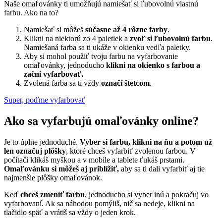
Naše omaľovánky ti umožňujú namiešať si ľubovolnú vlastnú
farbu. Ako na to?
Namiešať si môžeš
súčasne až 4 rôzne farby
.
Klikni na niektorú zo 4 paletiek a
zvoľ si ľubovolnú farbu
.
Namiešaná farba sa ti ukáže v okienku vedľa paletky.
Aby si mohol použiť tvoju farbu na vyfarbovanie
omaľovánky, jednoducho
klikni na okienko s farbou a
začni vyfarbovať.
Zvolená farba sa ti vždy
označí štetcom
.
Super, poďme vyfarbovať
Ako sa vyfarbujú omaľovánky online?
Je to úplne jednoduché.
Vyber si farbu, klikni na ňu a potom už
len označuj plôšky
, ktoré chceš vyfarbiť zvolenou farbou. V
počítači klikáš myškou a v mobile a tablete ťukáš prstami.
Omaľovánku si môžeš aj priblížiť,
aby sa ti dali vyfarbiť aj tie
najmenšie plôšky omaľovánok.
Keď
chceš zmeniť farbu
, jednoducho si vyber inú a pokračuj vo
vyfarbovaní. Ak sa náhodou pomýliš, nič sa nedeje, klikni na
tlačidlo späť a vrátiš sa vždy o jeden krok.