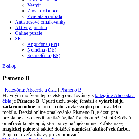
Vesmír
Zima a Vianoce
Zvieratá a príroda
Antistresové omaľovánky
Aktivity pre deti
Online puzzle
SK
Angličtina (EN)
Nemčina (DE)
Španielčina (ES)
E-shop
Písmeno B
|
Kategória: Abeceda a čísla
|
Písmeno B
Hlavným motívom tejto detskej omaľovánky z
kategórie Abeceda a
čísla
je
Písmeno B
. Upusti uzdu svojej fantázii a
vyfarbi si ju
zadarmo online
priamo na obrazovke svojho počítača alebo
mobilu. Detská online omaľovánka Písmeno B je dostupná
bezplatne aj vo verzii pre tlač. Vytlačiť alebo uložiť si môžeš čistú
omaľovánku ale aj tú, ktorú si vymaľuješ online. Vďaka našej
magickej palete
si taktiež dokážeš
namiešať akúkoľvek farbu
.
Prajeme ti veľa zábavy pri vyfarbovaní.