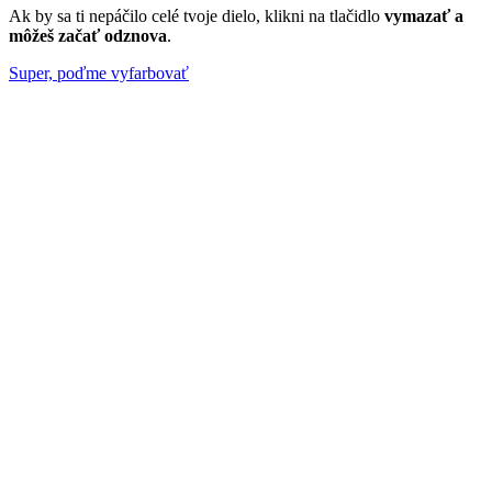
Ak by sa ti nepáčilo celé tvoje dielo, klikni na tlačidlo
vymazať a
môžeš začať odznova
.
Super, poďme vyfarbovať