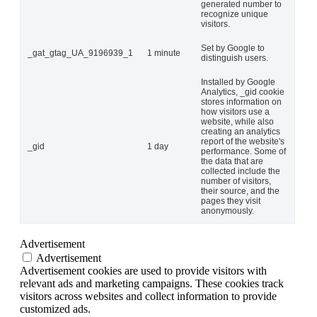
generated number to
recognize unique
visitors.
Set by Google to
_gat_gtag_UA_9196939_1
1 minute
distinguish users.
Installed by Google
Analytics, _gid cookie
stores information on
how visitors use a
website, while also
creating an analytics
report of the website's
_gid
1 day
performance. Some of
the data that are
collected include the
number of visitors,
their source, and the
pages they visit
anonymously.
Advertisement
Advertisement
Advertisement cookies are used to provide visitors with
relevant ads and marketing campaigns. These cookies track
visitors across websites and collect information to provide
customized ads.