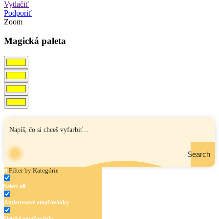
Vytlačiť
Podporiť
Zoom
Magická paleta
Search
Filter by Kategórie
Select all
Antistresové omaľovánky
Detské omaľovánky