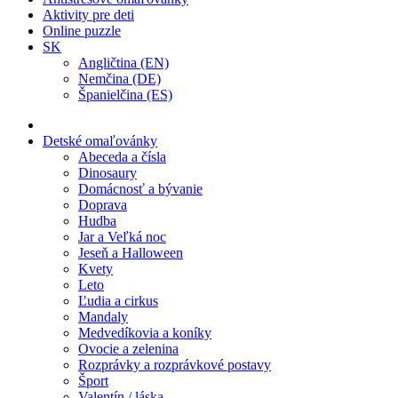
Aktivity pre deti
Online puzzle
SK
Angličtina (EN)
Nemčina (DE)
Španielčina (ES)
Detské omaľovánky
Abeceda a čísla
Dinosaury
Domácnosť a bývanie
Doprava
Hudba
Jar a Veľká noc
Jeseň a Halloween
Kvety
Leto
Ľudia a cirkus
Mandaly
Medvedíkovia a koníky
Ovocie a zelenina
Rozprávky a rozprávkové postavy
Šport
Valentín / láska