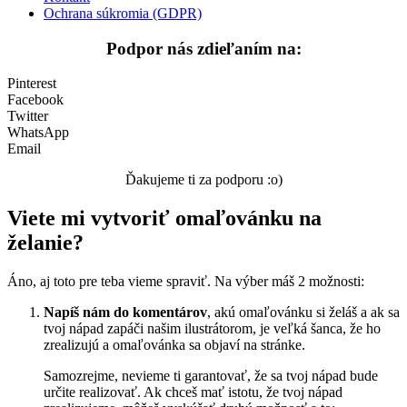
Ochrana súkromia (GDPR)
Podpor nás zdieľaním na:
Pinterest
Facebook
Twitter
WhatsApp
Email
Ďakujeme ti za podporu :o)
Viete mi vytvoriť omaľovánku na
želanie?
Áno, aj toto pre teba vieme spraviť. Na výber máš 2 možnosti:
Napíš nám do komentárov
, akú omaľovánku si želáš a ak sa
tvoj nápad zapáči našim ilustrátorom, je veľká šanca, že ho
zrealizujú a omaľovánka sa objaví na stránke.
Samozrejme, nevieme ti garantovať, že sa tvoj nápad bude
určite realizovať. Ak chceš mať istotu, že tvoj nápad