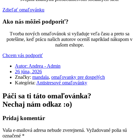
Zdieľať omaľovánku
Ako nás môžeš podporiť?
Tvorba nových omaľovánok si vyžaduje veľa času a preto sa
potešíme, keď prácu našich autorov oceníš napríklad nákupom v
našom eshope.
Chcem vás podporiť
Autor:
Andrea - Admin
26 júna, 2026
Značky:
mandala
,
omaľovanky pre dospelých
Kategória:
Antistresové omaľovánky
Páči sa ti táto omaľovánka?
Nechaj nám odkaz :o)
Pridaj komentár
Vaša e-mailová adresa nebude zverejnená.
Vyžadované polia sú
označené
*