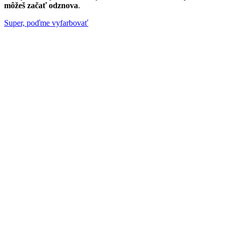
môžeš začať odznova
.
Super, poďme vyfarbovať