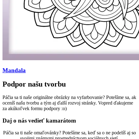
Mandala
Podpor našu tvorbu
Páčia sa ti naše originálne obrázky na vyfarbovanie? Potešíme sa, ak
oceníš našu tvorbu a tým aj ďalší rozvoj stránky. Vopred ďakujeme
za akúkoľvek formu podpory :o)
Daj o nás vedieť kamarátom
Páčia sa ti naše omaľovánky? Potešíme sa, keď sa o ne podelíš aj so
svojimi známymi prostredníctvom sociálnych sietí.