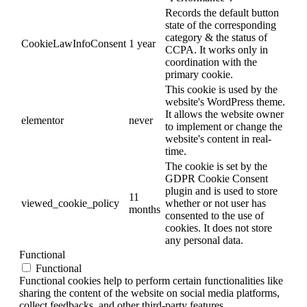
Records the default button
state of the corresponding
category & the status of
CookieLawInfoConsent
1 year
CCPA. It works only in
coordination with the
primary cookie.
This cookie is used by the
website's WordPress theme.
It allows the website owner
elementor
never
to implement or change the
website's content in real-
time.
The cookie is set by the
GDPR Cookie Consent
plugin and is used to store
11
viewed_cookie_policy
whether or not user has
months
consented to the use of
cookies. It does not store
any personal data.
Functional
Functional
Functional cookies help to perform certain functionalities like
sharing the content of the website on social media platforms,
collect feedbacks, and other third-party features.