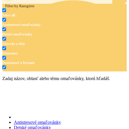
Filter by Kategórie
Select all
Antistresové omaľovánky
Detské omaľovánky
Abeceda a čísla
Dinosaury
Domácnosť a bývanie
Doprava
Zadaj názov, oblasť alebo tému omaľovánky, ktorú hľadáš.
Hudba
Jar a Veľká noc
Jeseň a Halloween
Kvety
Leto
Antistresové omaľovánky
Detské omaľovánky