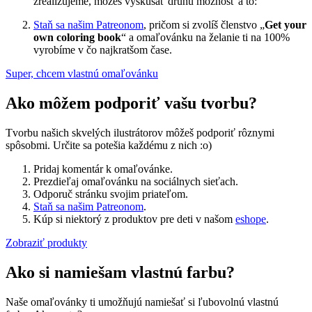
zrealizujeme, môžeš vyskúšať druhú možnosť a to:
Staň sa našim Patreonom
, pričom si zvolíš členstvo „
Get your
own coloring book
“ a omaľovánku na želanie ti na 100%
vyrobíme v čo najkratšom čase.
Super, chcem vlastnú omaľovánku
Ako môžem podporiť vašu tvorbu?
Tvorbu našich skvelých ilustrátorov môžeš podporiť rôznymi
spôsobmi. Určite sa potešia každému z nich :o)
Pridaj komentár k omaľovánke.
Prezdieľaj omaľovánku na sociálnych sieťach.
Odporuč stránku svojim priateľom.
Staň sa našim Patreonom
.
Kúp si niektorý z produktov pre deti v našom
eshope
.
Zobraziť produkty
Ako si namiešam vlastnú farbu?
Naše omaľovánky ti umožňujú namiešať si ľubovolnú vlastnú