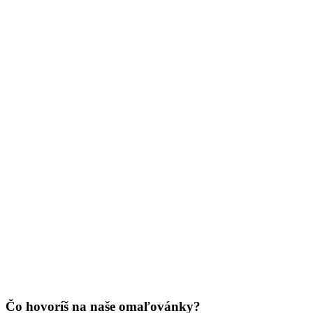
Jar a Veľká noc
Jeseň a Halloween
Kvety
Leto
Ľudia a cirkus
Mandaly
Medvedíkovia a koníky
Ovocie a zelenina
Rozprávky a rozprávkové postavy
Šport
Valentín / láska
Vesmír
Zima a Vianoce
Čo hovoríš na naše omaľovánky?