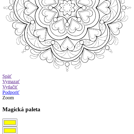
Späť
Vymazať
Vytlačiť
Podporiť
Zoom
Magická paleta