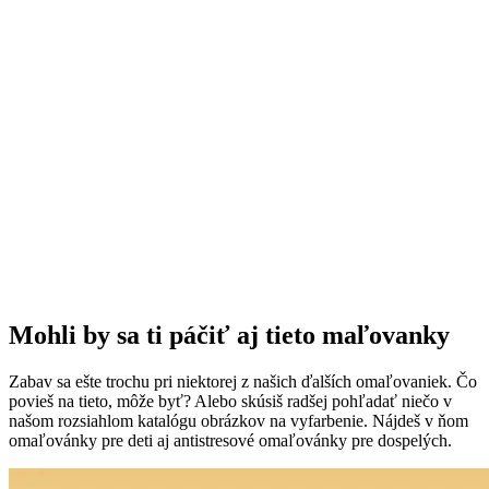
Mohli by sa ti páčiť aj tieto maľovanky
Zabav sa ešte trochu pri niektorej z našich ďalších omaľovaniek. Čo
povieš na tieto, môže byť? Alebo skúsiš radšej pohľadať niečo v
našom rozsiahlom katalógu obrázkov na vyfarbenie. Nájdeš v ňom
omaľovánky pre deti aj antistresové omaľovánky pre dospelých.