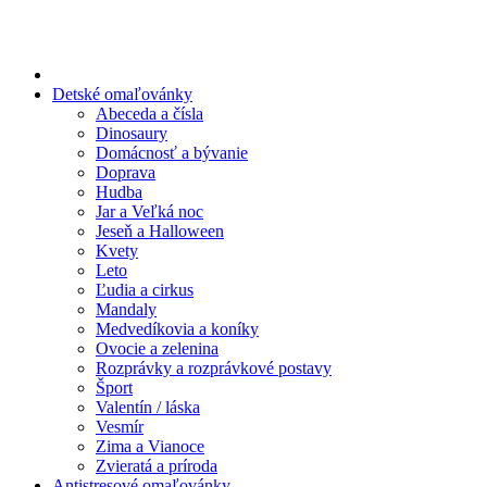
Preskočiť
na
obsah
Detské omaľovánky
Abeceda a čísla
Dinosaury
Domácnosť a bývanie
Doprava
Hudba
Jar a Veľká noc
Jeseň a Halloween
Kvety
Leto
Ľudia a cirkus
Mandaly
Medvedíkovia a koníky
Ovocie a zelenina
Rozprávky a rozprávkové postavy
Šport
Valentín / láska
Vesmír
Zima a Vianoce
Zvieratá a príroda
Antistresové omaľovánky