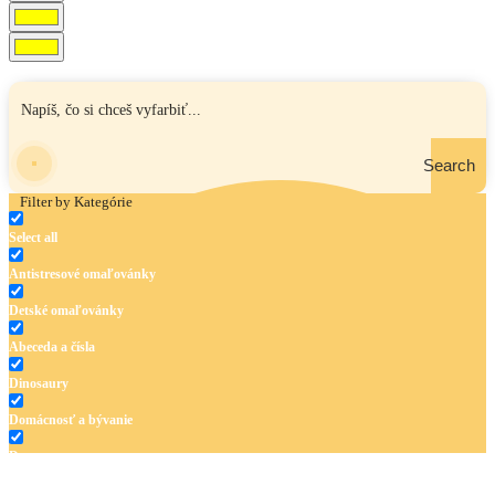
Search
Filter by Kategórie
Select all
Antistresové omaľovánky
Detské omaľovánky
Abeceda a čísla
Dinosaury
Domácnosť a bývanie
Doprava
Hudba