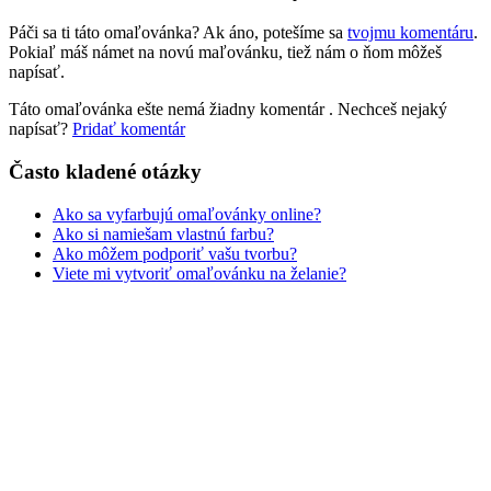
Zvieratá a príroda
Páči sa ti táto omaľovánka? Ak áno, potešíme sa
tvojmu komentáru
.
Nezaradené
Pokiaľ máš námet na novú maľovánku, tiež nám o ňom môžeš
napísať.
Táto omaľovánka ešte nemá žiadny komentár
. Nechceš nejaký
napísať?
Pridať komentár
Často kladené otázky
Ako sa vyfarbujú omaľovánky online?
Ako si namiešam vlastnú farbu?
Ako môžem podporiť vašu tvorbu?
Viete mi vytvoriť omaľovánku na želanie?