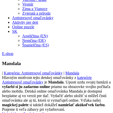
Vesmír
Zima a Vianoce
Zvieratá a príroda
Antistresové omaľovánky
Aktivity pre deti
Online puzzle
SK
Angličtina (EN)
Nemčina (DE)
Španielčina (ES)
E-shop
Mandala
|
Kategória: Antistresové omaľovánky
|
Mandala
Hlavným motívom tejto detskej omaľovánky z
kategórie
Antistresové omaľovánky
je
Mandala
. Upusti uzdu svojej fantázii a
vyfarbi si ju zadarmo online
priamo na obrazovke svojho počítača
alebo mobilu. Detská online omaľovánka Mandala je dostupná
bezplatne aj vo verzii pre tlač. Vytlačiť alebo uložiť si môžeš čistú
omaľovánku ale aj tú, ktorú si vymaľuješ online. Vďaka našej
magickej palete
si taktiež dokážeš
namiešať akúkoľvek farbu
.
Prajeme ti veľa zábavy pri vyfarbovaní.