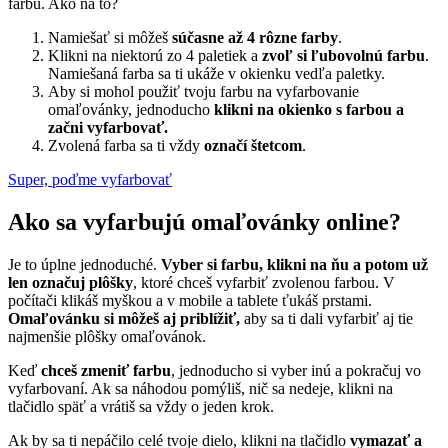
farbu. Ako na to?
Namiešať si môžeš
súčasne až 4 rôzne farby
.
Klikni na niektorú zo 4 paletiek a
zvoľ si ľubovolnú farbu
.
Namiešaná farba sa ti ukáže v okienku vedľa paletky.
Aby si mohol použiť tvoju farbu na vyfarbovanie
omaľovánky, jednoducho
klikni na okienko s farbou a
začni vyfarbovať.
Zvolená farba sa ti vždy
označí štetcom
.
Super, poďme vyfarbovať
Ako sa vyfarbujú omaľovánky online?
Je to úplne jednoduché.
Vyber si farbu, klikni na ňu a potom už
len označuj plôšky
, ktoré chceš vyfarbiť zvolenou farbou. V
počítači klikáš myškou a v mobile a tablete ťukáš prstami.
Omaľovánku si môžeš aj priblížiť,
aby sa ti dali vyfarbiť aj tie
najmenšie plôšky omaľovánok.
Keď
chceš zmeniť farbu
, jednoducho si vyber inú a pokračuj vo
vyfarbovaní. Ak sa náhodou pomýliš, nič sa nedeje, klikni na
tlačidlo späť a vrátiš sa vždy o jeden krok.
Ak by sa ti nepáčilo celé tvoje dielo, klikni na tlačidlo
vymazať a