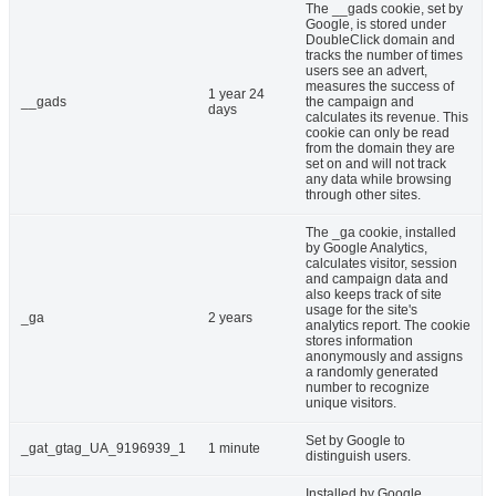
The __gads cookie, set by
Google, is stored under
DoubleClick domain and
tracks the number of times
users see an advert,
measures the success of
1 year 24
__gads
the campaign and
days
calculates its revenue. This
cookie can only be read
from the domain they are
set on and will not track
any data while browsing
through other sites.
The _ga cookie, installed
by Google Analytics,
calculates visitor, session
and campaign data and
also keeps track of site
usage for the site's
_ga
2 years
analytics report. The cookie
stores information
anonymously and assigns
a randomly generated
number to recognize
unique visitors.
Set by Google to
_gat_gtag_UA_9196939_1
1 minute
distinguish users.
Installed by Google