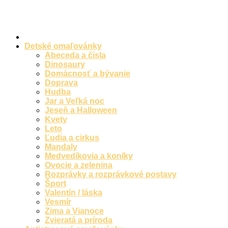
Preskočiť
na
obsah
Detské omaľovánky
Abeceda a čísla
Dinosaury
Domácnosť a bývanie
Doprava
Hudba
Jar a Veľká noc
Jeseň a Halloween
Kvety
Leto
Ľudia a cirkus
Mandaly
Medvedíkovia a koníky
Ovocie a zelenina
Rozprávky a rozprávkové postavy
Šport
Valentín / láska
Vesmír
Zima a Vianoce
Zvieratá a príroda