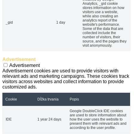
Analytics, _gid cookie
stores information on how
visitors use a website,
while also creating an
analytics report of the
_gid
1 day
website's performance.
Some of the data that are
collected include the
number of visitors, their
source, and the pages they
visit anonymously.
Advertisement
Advertisement
Advertisement cookies are used to provide visitors with
relevant ads and marketing campaigns. These cookies track
visitors across websites and collect information to provide
customized ads.
Cookie
Dĺžka trvania
Popis
Google DoubleClick IDE cookies
are used to store information about
IDE
1 year 24 days
how the user uses the website to
present them with relevant ads and
according to the user profile.