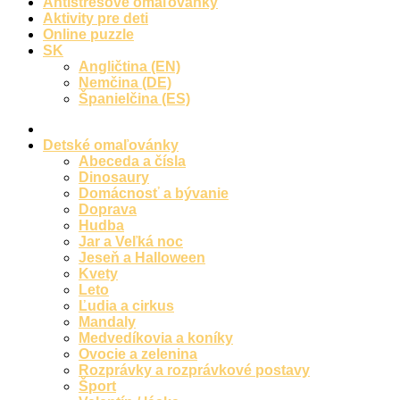
Antistresové omaľovánky
Aktivity pre deti
Online puzzle
SK
Angličtina (EN)
Nemčina (DE)
Španielčina (ES)
Detské omaľovánky
Abeceda a čísla
Dinosaury
Domácnosť a bývanie
Doprava
Hudba
Jar a Veľká noc
Jeseň a Halloween
Kvety
Leto
Ľudia a cirkus
Mandaly
Medvedíkovia a koníky
Ovocie a zelenina
Rozprávky a rozprávkové postavy
Šport