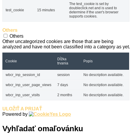
The test_cookie is set by
doubleclick.net and is used to
test_cookie
15 minutes
determine if the user's browser
supports cookies.
Others
Others
Other uncategorized cookies are those that are being
analyzed and have not been classified into a category as yet.
Dĺžka
Cookie
Popis
trvania
wbcr_inp_session_id
session
No description available.
wbcr_inp_user_page_views
7 days
No description available.
wbcr_inp_user_visits
2 months
No description available.
ULOŽIŤ A PRIJAŤ
Powered by
Vyhľadať omaľovánku