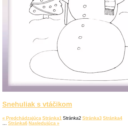
Snehuliak s vtáčikom
« Predchádzajúca
Stránka
1
Stránka
2
Stránka
3
Stránka
4
…
Stránka
6
Nasledujúca »