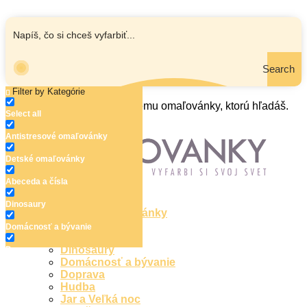
Search
Filter by Kategórie
Zadaj názov, oblasť alebo tému omaľovánky, ktorú hľadáš.
Select all
Antistresové omaľovánky
Detské omaľovánky
Abeceda a čísla
Dinosaury
Antistresové omaľovánky
Detské omaľovánky
Domácnosť a bývanie
Abeceda a čísla
Dinosaury
Doprava
Domácnosť a bývanie
Hudba
Doprava
Hudba
Jar a Veľká noc
Jar a Veľká noc