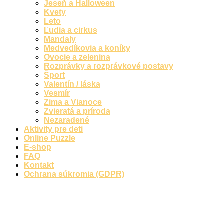
Jeseň a Halloween
Jeseň a Halloween
Kvety
Leto
Kvety
Ľudia a cirkus
Mandaly
Leto
Medvedíkovia a koníky
Ovocie a zelenina
Ľudia a cirkus
Rozprávky a rozprávkové postavy
Mandaly
Šport
Valentín / láska
Medvedíkovia a koníky
Vesmír
Zima a Vianoce
Ovocie a zelenina
Zvieratá a príroda
Nezaradené
Rozprávky a rozprávkové postavy
Aktivity pre deti
Online Puzzle
Šport
E-shop
FAQ
Valentín / láska
Kontakt
Vesmír
Ochrana súkromia (GDPR)
Zima a Vianoce
Zvieratá a príroda
Nezaradené