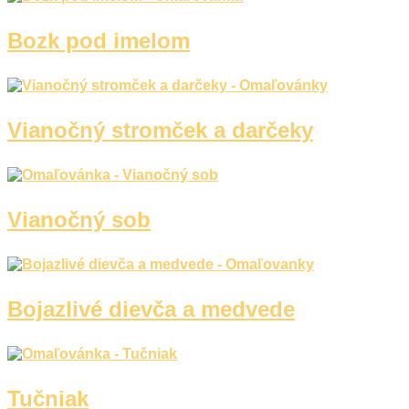
Ľudia a cirkus
Bozk pod imelom
Mandaly
Medvedíkovia a koníky
Ovocie a zelenina
Vianočný stromček a darčeky
Rozprávky a rozprávkové postavy
Šport
Valentín / láska
Vianočný sob
Vesmír
Zima a Vianoce
Zvieratá a príroda
Bojazlivé dievča a medvede
Nezaradené
Tučniak