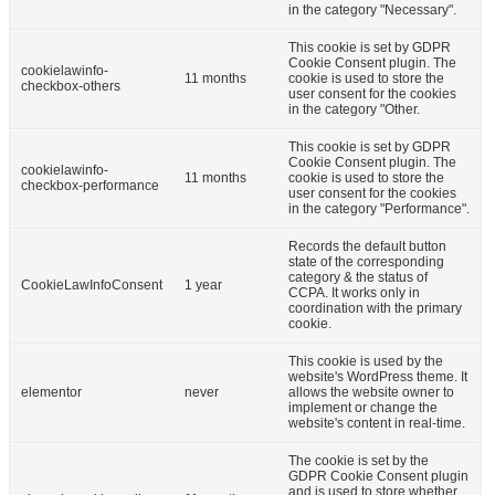
in the category "Necessary".
This cookie is set by GDPR
Cookie Consent plugin. The
cookielawinfo-
11 months
cookie is used to store the
checkbox-others
user consent for the cookies
in the category "Other.
This cookie is set by GDPR
Cookie Consent plugin. The
cookielawinfo-
11 months
cookie is used to store the
checkbox-performance
user consent for the cookies
in the category "Performance".
Records the default button
state of the corresponding
category & the status of
CookieLawInfoConsent
1 year
CCPA. It works only in
coordination with the primary
cookie.
This cookie is used by the
website's WordPress theme. It
elementor
never
allows the website owner to
implement or change the
website's content in real-time.
The cookie is set by the
GDPR Cookie Consent plugin
and is used to store whether