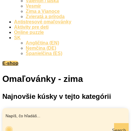
Valentín / láska
Vesmír
Zima a Vianoce
Zvieratá a príroda
Antistresové omaľovánky
Aktivity pre deti
Online puzzle
SK
Angličtina (EN)
Nemčina (DE)
Španielčina (ES)
E-shop
Omaľovánky - zima
Najnovšie kúsky v tejto kategórii
Search