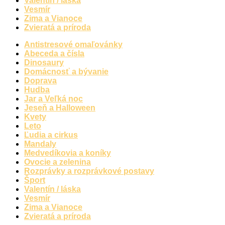
Valentín / láska
Vesmír
Zima a Vianoce
Zvieratá a príroda
Antistresové omaľovánky
Abeceda a čísla
Dinosaury
Domácnosť a bývanie
Doprava
Hudba
Jar a Veľká noc
Jeseň a Halloween
Kvety
Leto
Ľudia a cirkus
Mandaly
Medvedíkovia a koníky
Ovocie a zelenina
Rozprávky a rozprávkové postavy
Šport
Valentín / láska
Vesmír
Zima a Vianoce
Zvieratá a príroda