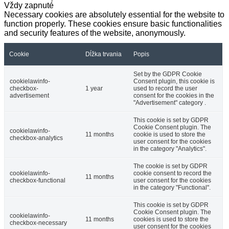
Vždy zapnuté
Necessary cookies are absolutely essential for the website to
function properly. These cookies ensure basic functionalities
and security features of the website, anonymously.
Cookie
Dĺžka trvania
Popis
Set by the GDPR Cookie
cookielawinfo-
Consent plugin, this cookie is
checkbox-
1 year
used to record the user
advertisement
consent for the cookies in the
"Advertisement" category .
This cookie is set by GDPR
Cookie Consent plugin. The
cookielawinfo-
11 months
cookie is used to store the
checkbox-analytics
user consent for the cookies
in the category "Analytics".
The cookie is set by GDPR
cookielawinfo-
cookie consent to record the
11 months
checkbox-functional
user consent for the cookies
in the category "Functional".
This cookie is set by GDPR
Cookie Consent plugin. The
cookielawinfo-
11 months
cookies is used to store the
checkbox-necessary
user consent for the cookies