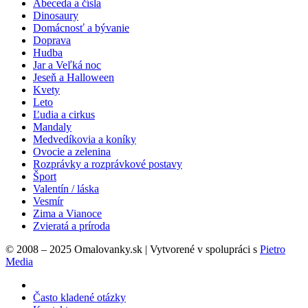
Abeceda a čísla
Dinosaury
Domácnosť a bývanie
Doprava
Hudba
Jar a Veľká noc
Jeseň a Halloween
Kvety
Leto
Ľudia a cirkus
Mandaly
Medvedíkovia a koníky
Ovocie a zelenina
Rozprávky a rozprávkové postavy
Šport
Valentín / láska
Vesmír
Zima a Vianoce
Zvieratá a príroda
© 2008 – 2025 Omalovanky.sk | Vytvorené v spolupráci s
Pietro
Media
Často kladené otázky