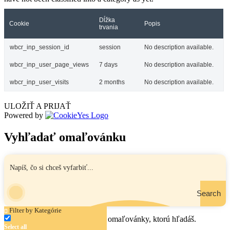
Dĺžka
Cookie
Popis
trvania
wbcr_inp_session_id
session
No description available.
wbcr_inp_user_page_views
7 days
No description available.
wbcr_inp_user_visits
2 months
No description available.
ULOŽIŤ A PRIJAŤ
Powered by
Vyhľadať omaľovánku
Search
Filter by Kategórie
Zadaj názov, oblasť alebo tému omaľovánky, ktorú hľadáš.
Select all