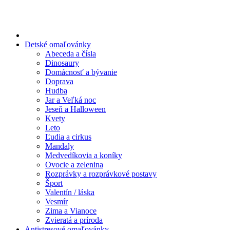
Preskočiť
na
obsah
Detské omaľovánky
Abeceda a čísla
Dinosaury
Domácnosť a bývanie
Doprava
Hudba
Jar a Veľká noc
Jeseň a Halloween
Kvety
Leto
Ľudia a cirkus
Mandaly
Medvedíkovia a koníky
Ovocie a zelenina
Rozprávky a rozprávkové postavy
Šport
Valentín / láska
Vesmír
Zima a Vianoce
Zvieratá a príroda
Antistresové omaľovánky