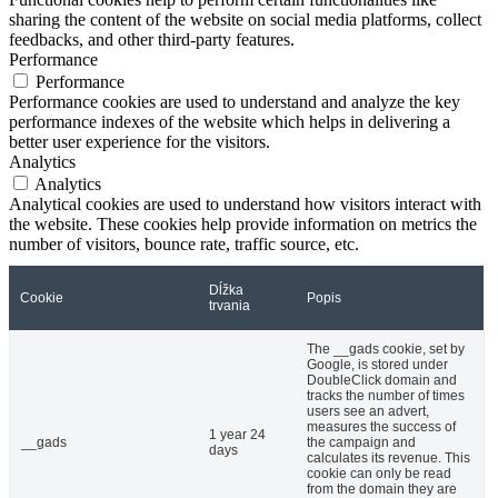
sharing the content of the website on social media platforms, collect
feedbacks, and other third-party features.
Performance
Performance
Performance cookies are used to understand and analyze the key
performance indexes of the website which helps in delivering a
better user experience for the visitors.
Analytics
Analytics
Analytical cookies are used to understand how visitors interact with
the website. These cookies help provide information on metrics the
number of visitors, bounce rate, traffic source, etc.
Dĺžka
Cookie
Popis
trvania
The __gads cookie, set by
Google, is stored under
DoubleClick domain and
tracks the number of times
users see an advert,
measures the success of
1 year 24
__gads
the campaign and
days
calculates its revenue. This
cookie can only be read
from the domain they are