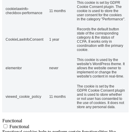
This cookie is set by GDPR
Cookie Consent plugin. The
cookielawinfo-
11 months
cookie is used to store the
checkbox-performance
user consent for the cookies
in the category "Performance".
Records the default button
state of the corresponding
category & the status of
CookieLawInfoConsent
1 year
CCPA. It works only in
coordination with the primary
cookie.
This cookie is used by the
website's WordPress theme. It
elementor
never
allows the website owner to
implement or change the
website's content in real-time.
The cookie is set by the
GDPR Cookie Consent plugin
and is used to store whether
viewed_cookie_policy
11 months
or not user has consented to
the use of cookies. It does not
store any personal data.
Functional
Functional
Functional cookies help to perform certain functionalities like