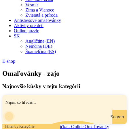
Vesmír
Zima a Vianoce
Zvieratá a príroda
Antistresové omaľovánky
Aktivity pre deti
Online puzzle
SK
Angličtina (EN)
Nemčina (DE)
Španielčina (ES)
E-shop
Omaľovánky - zajo
Najnovšie kúsky v tejto kategórii
Search
Filter by Kategórie