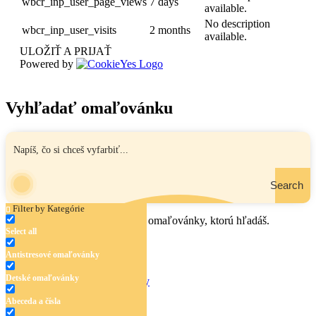
wbcr_inp_user_page_views
7 days
available.
No description
wbcr_inp_user_visits
2 months
available.
ULOŽIŤ A PRIJAŤ
Powered by
Vyhľadať omaľovánku
Search
Filter by Kategórie
Zadaj názov, oblasť alebo tému omaľovánky, ktorú hľadáš.
Select all
Antistresové omaľovánky
Detské omaľovánky
Antistresové omaľovánky
Detské omaľovánky
Abeceda a čísla
Abeceda a čísla