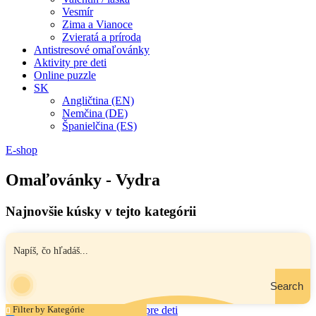
Vesmír
Zima a Vianoce
Zvieratá a príroda
Antistresové omaľovánky
Aktivity pre deti
Online puzzle
SK
Angličtina (EN)
Nemčina (DE)
Španielčina (ES)
E-shop
Omaľovánky - Vydra
Najnovšie kúsky v tejto kategórii
Search
Filter by Kategórie