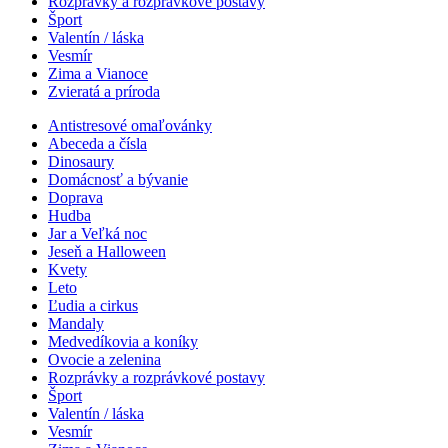
Rozprávky a rozprávkové postavy
Šport
Valentín / láska
Vesmír
Zima a Vianoce
Zvieratá a príroda
Antistresové omaľovánky
Abeceda a čísla
Dinosaury
Domácnosť a bývanie
Doprava
Hudba
Jar a Veľká noc
Jeseň a Halloween
Kvety
Leto
Ľudia a cirkus
Mandaly
Medvedíkovia a koníky
Ovocie a zelenina
Rozprávky a rozprávkové postavy
Šport
Valentín / láska
Vesmír