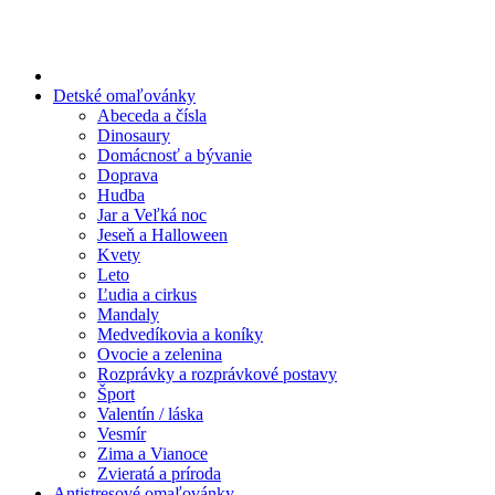
Preskočiť
na
obsah
Detské omaľovánky
Abeceda a čísla
Dinosaury
Domácnosť a bývanie
Doprava
Hudba
Jar a Veľká noc
Jeseň a Halloween
Kvety
Leto
Ľudia a cirkus
Mandaly
Medvedíkovia a koníky
Ovocie a zelenina
Rozprávky a rozprávkové postavy
Šport
Valentín / láska
Vesmír
Zima a Vianoce
Zvieratá a príroda
Antistresové omaľovánky