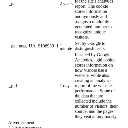
for the site's analytics
_ga
2 years
report. The cookie
stores information
anonymously and
assigns a randomly
generated number to
recognize unique
visitors.
1
Set by Google to
_gat_gtag_UA_9196939_1
minute
distinguish users.
Installed by Google
Analytics, _gid cookie
stores information on
how visitors use a
website, while also
creating an analytics
_gid
1 day
report of the website's
performance. Some of
the data that are
collected include the
number of visitors, their
source, and the pages
they visit anonymously.
Advertisement