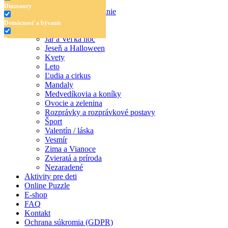
Dinosaury
Dinosaury
Domácnosť a bývanie
Doprava
Domácnosť a bývanie
Hudba
Jar a Veľká noc
Doprava
Jeseň a Halloween
Hudba
Kvety
Leto
Jar a Veľká noc
Ľudia a cirkus
Mandaly
Jeseň a Halloween
Medvedíkovia a koníky
Ovocie a zelenina
Kvety
Rozprávky a rozprávkové postavy
Šport
Leto
Valentín / láska
Vesmír
Ľudia a cirkus
Zima a Vianoce
Mandaly
Zvieratá a príroda
Nezaradené
Medvedíkovia a koníky
Aktivity pre deti
Online Puzzle
Ovocie a zelenina
E-shop
FAQ
Rozprávky a rozprávkové postavy
Kontakt
Ochrana súkromia (GDPR)
Šport