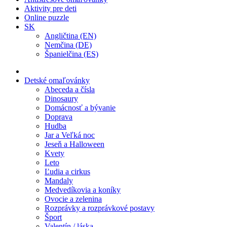
Aktivity pre deti
Online puzzle
SK
Angličtina (EN)
Nemčina (DE)
Španielčina (ES)
Detské omaľovánky
Abeceda a čísla
Dinosaury
Domácnosť a bývanie
Doprava
Hudba
Jar a Veľká noc
Jeseň a Halloween
Kvety
Leto
Ľudia a cirkus
Mandaly
Medvedíkovia a koníky
Ovocie a zelenina
Rozprávky a rozprávkové postavy
Šport
Valentín / láska