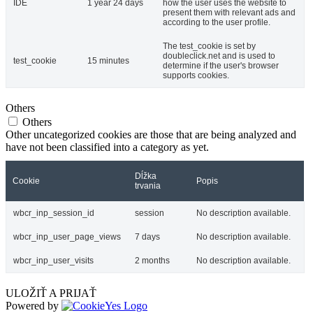
IDE
1 year 24 days
how the user uses the website to
present them with relevant ads and
according to the user profile.
The test_cookie is set by
doubleclick.net and is used to
test_cookie
15 minutes
determine if the user's browser
supports cookies.
Others
Others
Other uncategorized cookies are those that are being analyzed and
have not been classified into a category as yet.
Dĺžka
Cookie
Popis
trvania
wbcr_inp_session_id
session
No description available.
wbcr_inp_user_page_views
7 days
No description available.
wbcr_inp_user_visits
2 months
No description available.
ULOŽIŤ A PRIJAŤ
Powered by