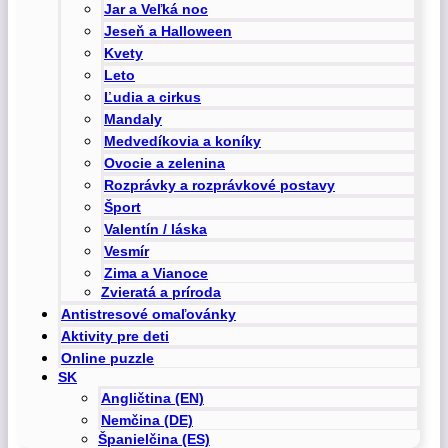
Jar a Veľká noc
Jeseň a Halloween
Kvety
Leto
Ľudia a cirkus
Mandaly
Medvedíkovia a koníky
Ovocie a zelenina
Rozprávky a rozprávkové postavy
Šport
Valentín / láska
Vesmír
Zima a Vianoce
Zvieratá a príroda
Antistresové omaľovánky
Aktivity pre deti
Online puzzle
SK
Angličtina (EN)
Nemčina (DE)
Španielčina (ES)