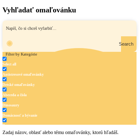
Vyhľadať omaľovánku
Search
Filter by Kategórie
Select all
Antistresové omaľovánky
Detské omaľovánky
Abeceda a čísla
Dinosaury
Domácnosť a bývanie
Doprava
Zadaj názov, oblasť alebo tému omaľovánky, ktorú hľadáš.
Hudba