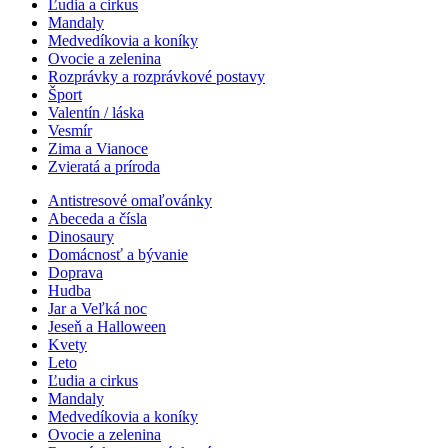
Ľudia a cirkus
Mandaly
Medvedíkovia a koníky
Ovocie a zelenina
Rozprávky a rozprávkové postavy
Šport
Valentín / láska
Vesmír
Zima a Vianoce
Zvieratá a príroda
Antistresové omaľovánky
Abeceda a čísla
Dinosaury
Domácnosť a bývanie
Doprava
Hudba
Jar a Veľká noc
Jeseň a Halloween
Kvety
Leto
Ľudia a cirkus
Mandaly
Medvedíkovia a koníky
Ovocie a zelenina