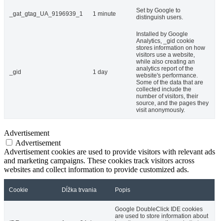
Set by Google to
_gat_gtag_UA_9196939_1
1 minute
distinguish users.
Installed by Google
Analytics, _gid cookie
stores information on how
visitors use a website,
while also creating an
analytics report of the
_gid
1 day
website's performance.
Some of the data that are
collected include the
number of visitors, their
source, and the pages they
visit anonymously.
Advertisement
Advertisement
Advertisement cookies are used to provide visitors with relevant ads
and marketing campaigns. These cookies track visitors across
websites and collect information to provide customized ads.
Cookie
Dĺžka trvania
Popis
Google DoubleClick IDE cookies
are used to store information about