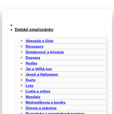
Preskočiť
na
obsah
Detské omaľovánky
Abeceda a čísla
Dinosaury
Domácnosť a bývanie
Doprava
Hudba
Jar a Veľká noc
Jeseň a Halloween
Kvety
Leto
Ľudia a cirkus
Mandaly
Medvedíkovia a koníky
Ovocie a zelenina
Rozprávky a rozprávkové postavy