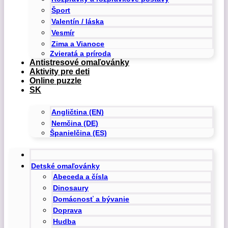
Šport
Valentín / láska
Vesmír
Zima a Vianoce
Zvieratá a príroda
Antistresové omaľovánky
Aktivity pre deti
Online puzzle
SK
Angličtina (EN)
Nemčina (DE)
Španielčina (ES)
Detské omaľovánky
Abeceda a čísla
Dinosaury
Domácnosť a bývanie
Doprava
Hudba