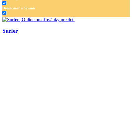
Domácnosť a bývanie
Doprava
Hudba
Surfer
Jar a Veľká noc
Jeseň a Halloween
Kvety
Leto
Ľudia a cirkus
Mandaly
Medvedíkovia a koníky
Ovocie a zelenina
Rozprávky a rozprávkové postavy
Šport