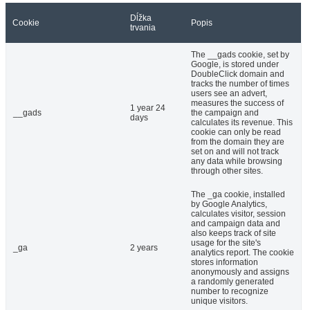
Dĺžka
Cookie
Popis
trvania
The __gads cookie, set by
Google, is stored under
DoubleClick domain and
tracks the number of times
users see an advert,
measures the success of
1 year 24
__gads
the campaign and
days
calculates its revenue. This
cookie can only be read
from the domain they are
set on and will not track
any data while browsing
through other sites.
The _ga cookie, installed
by Google Analytics,
calculates visitor, session
and campaign data and
also keeps track of site
usage for the site's
_ga
2 years
analytics report. The cookie
stores information
anonymously and assigns
a randomly generated
number to recognize
unique visitors.