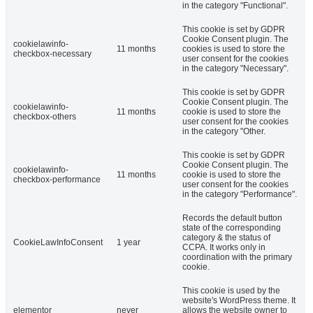
in the category "Functional".
This cookie is set by GDPR
Cookie Consent plugin. The
cookielawinfo-
11 months
cookies is used to store the
checkbox-necessary
user consent for the cookies
in the category "Necessary".
This cookie is set by GDPR
Cookie Consent plugin. The
cookielawinfo-
11 months
cookie is used to store the
checkbox-others
user consent for the cookies
in the category "Other.
This cookie is set by GDPR
Cookie Consent plugin. The
cookielawinfo-
11 months
cookie is used to store the
checkbox-performance
user consent for the cookies
in the category "Performance".
Records the default button
state of the corresponding
category & the status of
CookieLawInfoConsent
1 year
CCPA. It works only in
coordination with the primary
cookie.
This cookie is used by the
website's WordPress theme. It
elementor
never
allows the website owner to