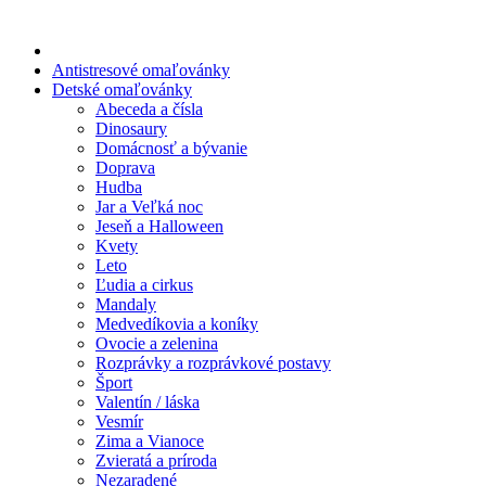
Jar a Veľká noc
Jeseň a Halloween
Antistresové omaľovánky
Detské omaľovánky
Kvety
Abeceda a čísla
Dinosaury
Leto
Domácnosť a bývanie
Doprava
Ľudia a cirkus
Hudba
Mandaly
Jar a Veľká noc
Jeseň a Halloween
Medvedíkovia a koníky
Kvety
Leto
Ovocie a zelenina
Ľudia a cirkus
Mandaly
Rozprávky a rozprávkové postavy
Medvedíkovia a koníky
Ovocie a zelenina
Šport
Rozprávky a rozprávkové postavy
Šport
Valentín / láska
Valentín / láska
Vesmír
Vesmír
Zima a Vianoce
Zima a Vianoce
Zvieratá a príroda
Nezaradené