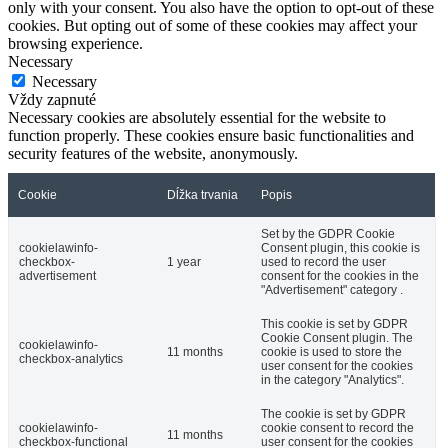
only with your consent. You also have the option to opt-out of these
cookies. But opting out of some of these cookies may affect your
browsing experience.
Necessary
Necessary
Vždy zapnuté
Necessary cookies are absolutely essential for the website to
function properly. These cookies ensure basic functionalities and
security features of the website, anonymously.
Cookie
Dĺžka trvania
Popis
Set by the GDPR Cookie
cookielawinfo-
Consent plugin, this cookie is
checkbox-
1 year
used to record the user
advertisement
consent for the cookies in the
"Advertisement" category .
This cookie is set by GDPR
Cookie Consent plugin. The
cookielawinfo-
11 months
cookie is used to store the
checkbox-analytics
user consent for the cookies
in the category "Analytics".
The cookie is set by GDPR
cookielawinfo-
cookie consent to record the
11 months
checkbox-functional
user consent for the cookies