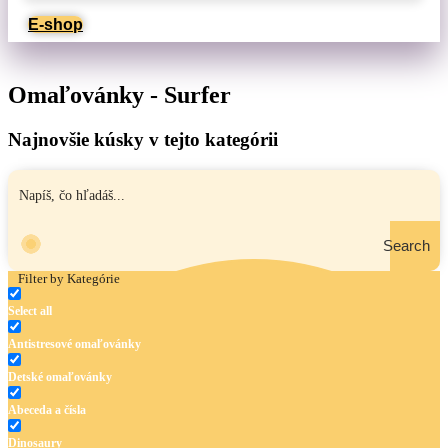
E-shop
Omaľovánky - Surfer
Najnovšie kúsky v tejto kategórii
Search
Filter by Kategórie
Select all
Antistresové omaľovánky
Detské omaľovánky
Abeceda a čísla
Dinosaury