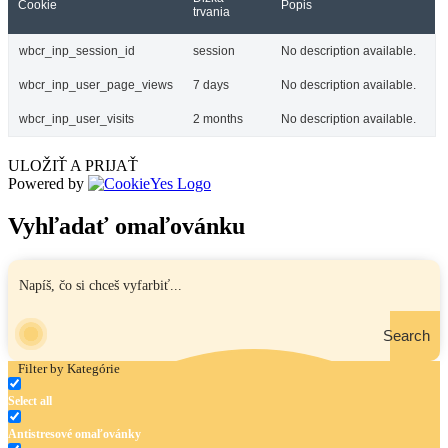
Cookie
Popis
trvania
wbcr_inp_session_id
session
No description available.
wbcr_inp_user_page_views
7 days
No description available.
wbcr_inp_user_visits
2 months
No description available.
ULOŽIŤ A PRIJAŤ
Powered by
Vyhľadať omaľovánku
Search
Filter by Kategórie
Select all
Antistresové omaľovánky