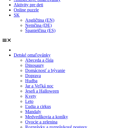
Aktivity pre deti
Online puzzle
SK
Angličtina (EN)
Nemčina (DE)
Španielčina (ES)
Detské omaľovánky
Abeceda a čísla
Dinosaury
Domácnosť a bývanie
Doprava
Hudba
Jar a Veľká noc
Jeseň a Halloween
Kvety
Leto
Ľudia a cirkus
Mandaly
Medvedíkovia a koníky
Ovocie a zelenina
Rozprávky a rozprávkové postavy