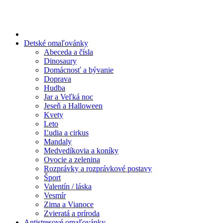
Preskočiť
na
obsah
Detské omaľovánky
Abeceda a čísla
Dinosaury
Domácnosť a bývanie
Doprava
Hudba
Jar a Veľká noc
Jeseň a Halloween
Kvety
Leto
Ľudia a cirkus
Mandaly
Medvedíkovia a koníky
Ovocie a zelenina
Rozprávky a rozprávkové postavy
Šport
Valentín / láska
Vesmír
Zima a Vianoce
Zvieratá a príroda
Antistresové omaľovánky