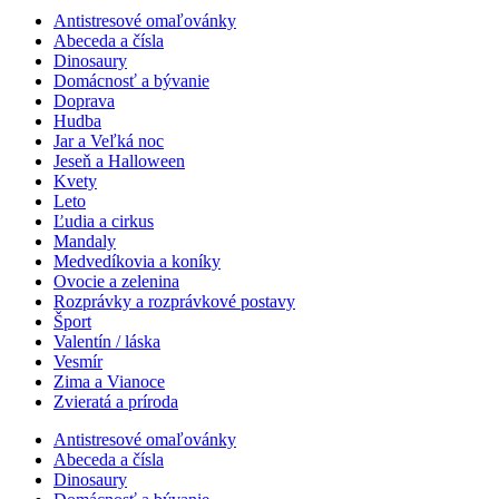
Antistresové omaľovánky
Abeceda a čísla
Dinosaury
Domácnosť a bývanie
Doprava
Hudba
Jar a Veľká noc
Jeseň a Halloween
Kvety
Leto
Ľudia a cirkus
Mandaly
Medvedíkovia a koníky
Ovocie a zelenina
Rozprávky a rozprávkové postavy
Šport
Valentín / láska
Vesmír
Zima a Vianoce
Zvieratá a príroda
Antistresové omaľovánky
Abeceda a čísla
Dinosaury