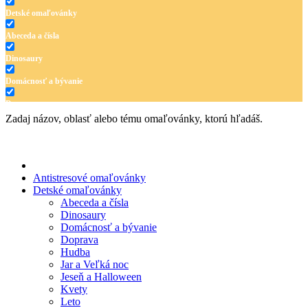
Detské omaľovánky
Abeceda a čísla
Dinosaury
Domácnosť a bývanie
Doprava
Zadaj názov, oblasť alebo tému omaľovánky, ktorú hľadáš.
Hudba
Jar a Veľká noc
Jeseň a Halloween
Antistresové omaľovánky
Detské omaľovánky
Kvety
Abeceda a čísla
Dinosaury
Leto
Domácnosť a bývanie
Doprava
Ľudia a cirkus
Hudba
Mandaly
Jar a Veľká noc
Jeseň a Halloween
Medvedíkovia a koníky
Kvety
Leto
Ovocie a zelenina