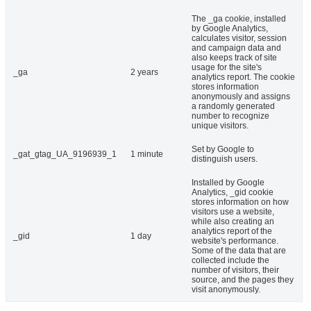
The _ga cookie, installed
by Google Analytics,
calculates visitor, session
and campaign data and
also keeps track of site
usage for the site's
_ga
2 years
analytics report. The cookie
stores information
anonymously and assigns
a randomly generated
number to recognize
unique visitors.
Set by Google to
_gat_gtag_UA_9196939_1
1 minute
distinguish users.
Installed by Google
Analytics, _gid cookie
stores information on how
visitors use a website,
while also creating an
analytics report of the
_gid
1 day
website's performance.
Some of the data that are
collected include the
number of visitors, their
source, and the pages they
visit anonymously.