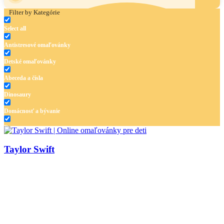
Filter by Kategórie
Select all
Antistresové omaľovánky
Detské omaľovánky
Abeceda a čísla
Dinosaury
Domácnosť a bývanie
Doprava
Hudba
Taylor Swift
Jar a Veľká noc
Jeseň a Halloween
Kvety
Leto