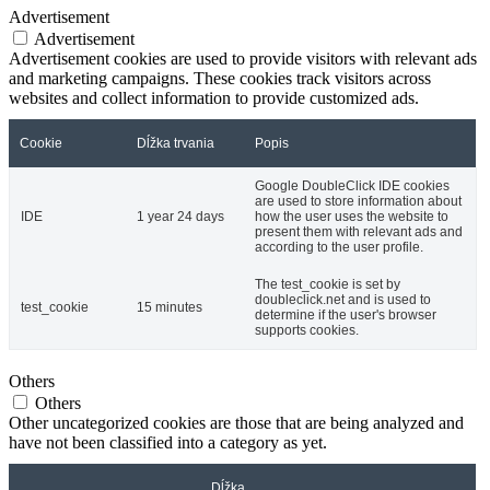
Advertisement
Advertisement
Advertisement cookies are used to provide visitors with relevant ads
and marketing campaigns. These cookies track visitors across
websites and collect information to provide customized ads.
Cookie
Dĺžka trvania
Popis
Google DoubleClick IDE cookies
are used to store information about
IDE
1 year 24 days
how the user uses the website to
present them with relevant ads and
according to the user profile.
The test_cookie is set by
doubleclick.net and is used to
test_cookie
15 minutes
determine if the user's browser
supports cookies.
Others
Others
Other uncategorized cookies are those that are being analyzed and
have not been classified into a category as yet.
Dĺžka