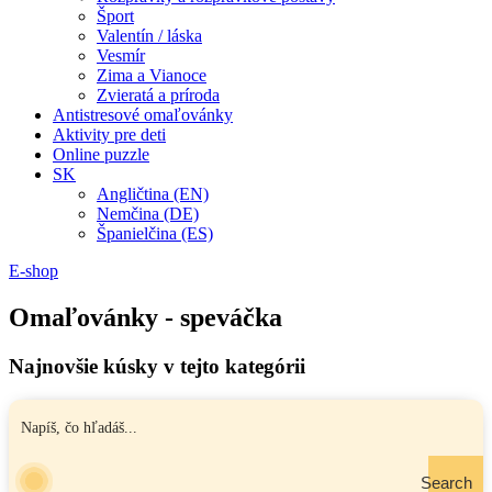
Šport
Valentín / láska
Vesmír
Zima a Vianoce
Zvieratá a príroda
Antistresové omaľovánky
Aktivity pre deti
Online puzzle
SK
Angličtina (EN)
Nemčina (DE)
Španielčina (ES)
E-shop
Omaľovánky - speváčka
Najnovšie kúsky v tejto kategórii
Search