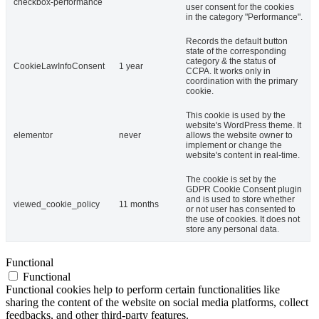
checkbox-performance
user consent for the cookies
in the category "Performance".
Records the default button
state of the corresponding
category & the status of
CookieLawInfoConsent
1 year
CCPA. It works only in
coordination with the primary
cookie.
This cookie is used by the
website's WordPress theme. It
elementor
never
allows the website owner to
implement or change the
website's content in real-time.
The cookie is set by the
GDPR Cookie Consent plugin
and is used to store whether
viewed_cookie_policy
11 months
or not user has consented to
the use of cookies. It does not
store any personal data.
Functional
Functional
Functional cookies help to perform certain functionalities like
sharing the content of the website on social media platforms, collect
feedbacks, and other third-party features.