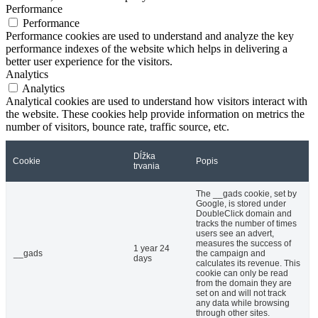
Performance
Performance
Performance cookies are used to understand and analyze the key
performance indexes of the website which helps in delivering a
better user experience for the visitors.
Analytics
Analytics
Analytical cookies are used to understand how visitors interact with
the website. These cookies help provide information on metrics the
number of visitors, bounce rate, traffic source, etc.
Dĺžka
Cookie
Popis
trvania
The __gads cookie, set by
Google, is stored under
DoubleClick domain and
tracks the number of times
users see an advert,
measures the success of
1 year 24
__gads
the campaign and
days
calculates its revenue. This
cookie can only be read
from the domain they are
set on and will not track
any data while browsing
through other sites.