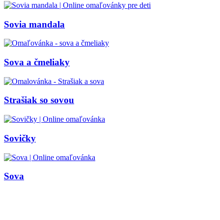
Mandaly
Medvedíkovia a koníky
Sovia mandala
Ovocie a zelenina
Rozprávky a rozprávkové postavy
Sova a čmeliaky
Šport
Valentín / láska
Strašiak so sovou
Vesmír
Zima a Vianoce
Zvieratá a príroda
Sovičky
Nezaradené
Sova