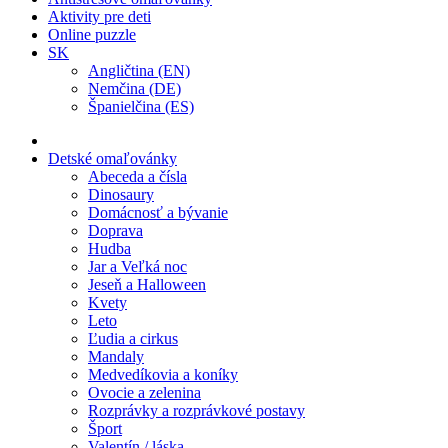
Aktivity pre deti
Online puzzle
SK
Angličtina (EN)
Nemčina (DE)
Španielčina (ES)
Detské omaľovánky
Abeceda a čísla
Dinosaury
Domácnosť a bývanie
Doprava
Hudba
Jar a Veľká noc
Jeseň a Halloween
Kvety
Leto
Ľudia a cirkus
Mandaly
Medvedíkovia a koníky
Ovocie a zelenina
Rozprávky a rozprávkové postavy
Šport
Valentín / láska