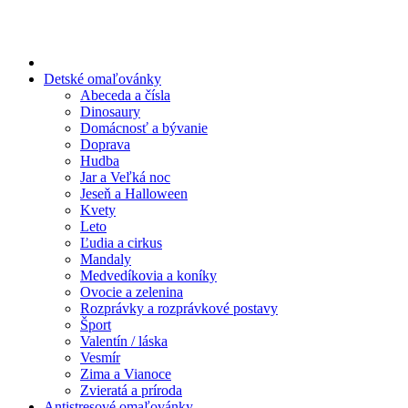
Preskočiť
na
obsah
Detské omaľovánky
Abeceda a čísla
Dinosaury
Domácnosť a bývanie
Doprava
Hudba
Jar a Veľká noc
Jeseň a Halloween
Kvety
Leto
Ľudia a cirkus
Mandaly
Medvedíkovia a koníky
Ovocie a zelenina
Rozprávky a rozprávkové postavy
Šport
Valentín / láska
Vesmír
Zima a Vianoce
Zvieratá a príroda
Antistresové omaľovánky