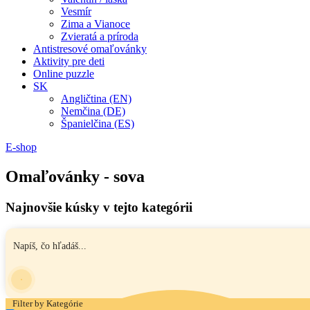
Vesmír
Zima a Vianoce
Zvieratá a príroda
Antistresové omaľovánky
Aktivity pre deti
Online puzzle
SK
Angličtina (EN)
Nemčina (DE)
Španielčina (ES)
E-shop
Omaľovánky - sova
Najnovšie kúsky v tejto kategórii
Filter by Kategórie