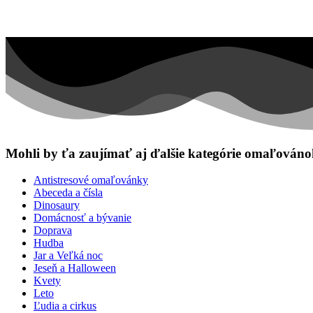
Mohli by ťa zaujímať aj ďalšie kategórie omaľován
Antistresové omaľovánky
Abeceda a čísla
Dinosaury
Domácnosť a bývanie
Doprava
Hudba
Jar a Veľká noc
Jeseň a Halloween
Kvety
Leto
Ľudia a cirkus