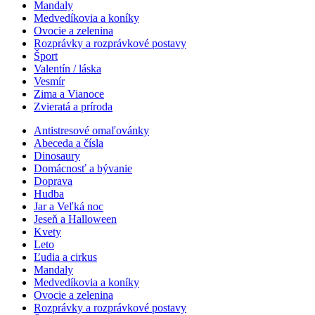
Mandaly
Medvedíkovia a koníky
Ovocie a zelenina
Rozprávky a rozprávkové postavy
Šport
Valentín / láska
Vesmír
Zima a Vianoce
Zvieratá a príroda
Antistresové omaľovánky
Abeceda a čísla
Dinosaury
Domácnosť a bývanie
Doprava
Hudba
Jar a Veľká noc
Jeseň a Halloween
Kvety
Leto
Ľudia a cirkus
Mandaly
Medvedíkovia a koníky
Ovocie a zelenina
Rozprávky a rozprávkové postavy