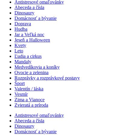
Antistresové omaľovánky
Abeceda a čísla
Dinosaury
Domácnosť a bývanie
Doprava
Hudba
Jar a Veľká noc
Jeseň a Halloween
Kvety
Leto
Ľudia a cirkus
Mandaly
Medvedíkovia a koníky
Ovocie a zelenina
Rozprávky a rozprávkové postavy
Šport
Valentín / láska
Vesmír
Zima a Vianoce
Zvieratá a príroda
Antistresové omaľovánky
Abeceda a čísla
Dinosaury
Domácnosť a bývanie