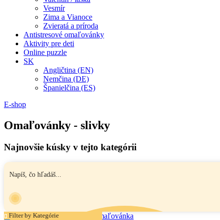
Vesmír
Zima a Vianoce
Zvieratá a príroda
Antistresové omaľovánky
Aktivity pre deti
Online puzzle
SK
Angličtina (EN)
Nemčina (DE)
Španielčina (ES)
E-shop
Omaľovánky - slivky
Najnovšie kúsky v tejto kategórii
Filter by Kategórie