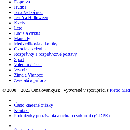
Doprava
Hudba
Jar a Veľká noc
Jeseň a Halloween
Kvety
Leto
Ľudia a cirkus
Mandaly
Medvedíkovia a koníky
Ovocie a zelenina
Rozprávky a rozprávkové postavy
Šport
Valentín / láska
Vesmír
Zima a Vianoce
Zvieratá a príroda
© 2008 – 2025 Omalovanky.sk | Vytvorené v spolupráci s
Pietro Med
Často kladené otázky
Kontakt
Podmienky používania a ochrana súkromia (GDPR)