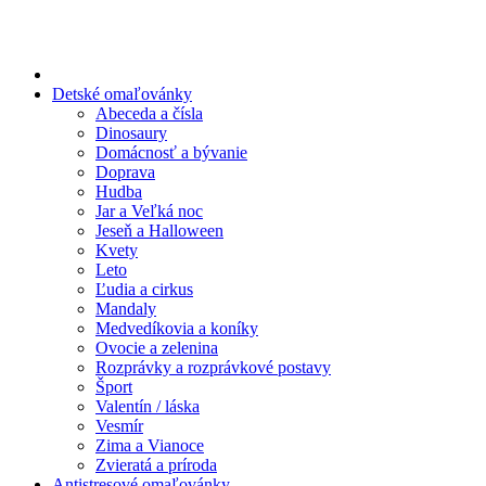
Preskočiť
na
obsah
Detské omaľovánky
Abeceda a čísla
Dinosaury
Domácnosť a bývanie
Doprava
Hudba
Jar a Veľká noc
Jeseň a Halloween
Kvety
Leto
Ľudia a cirkus
Mandaly
Medvedíkovia a koníky
Ovocie a zelenina
Rozprávky a rozprávkové postavy
Šport
Valentín / láska
Vesmír
Zima a Vianoce
Zvieratá a príroda
Antistresové omaľovánky