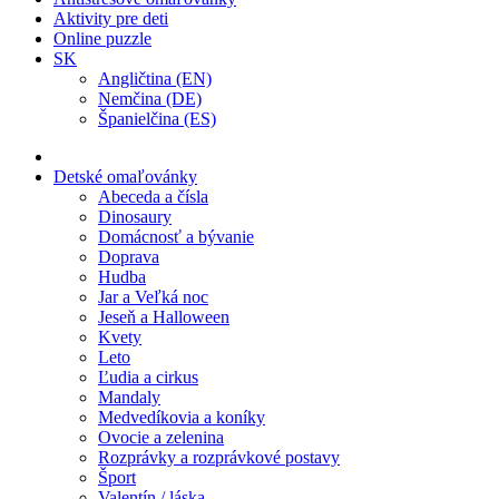
Aktivity pre deti
Online puzzle
SK
Angličtina (EN)
Nemčina (DE)
Španielčina (ES)
Detské omaľovánky
Abeceda a čísla
Dinosaury
Domácnosť a bývanie
Doprava
Hudba
Jar a Veľká noc
Jeseň a Halloween
Kvety
Leto
Ľudia a cirkus
Mandaly
Medvedíkovia a koníky
Ovocie a zelenina
Rozprávky a rozprávkové postavy
Šport
Valentín / láska