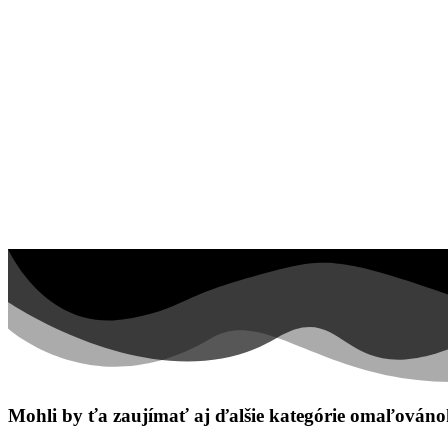
Mandaly
Medvedíkovia a koníky
Ovocie a zelenina
Rozprávky a rozprávkové postavy
Šport
Valentín / láska
Vesmír
Zima a Vianoce
Zvieratá a príroda
Nezaradené
Mohli by ťa zaujímať aj ďalšie kategórie omaľován