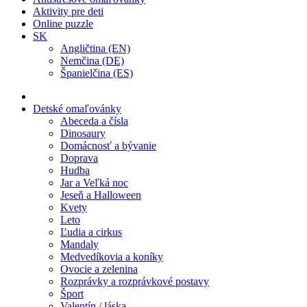
Aktivity pre deti
Online puzzle
SK
Angličtina (EN)
Nemčina (DE)
Španielčina (ES)
Detské omaľovánky
Abeceda a čísla
Dinosaury
Domácnosť a bývanie
Doprava
Hudba
Jar a Veľká noc
Jeseň a Halloween
Kvety
Leto
Ľudia a cirkus
Mandaly
Medvedíkovia a koníky
Ovocie a zelenina
Rozprávky a rozprávkové postavy
Šport
Valentín / láska