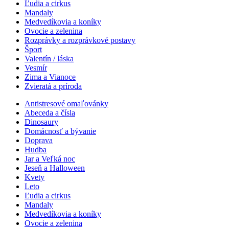
Ľudia a cirkus
Mandaly
Medvedíkovia a koníky
Ovocie a zelenina
Rozprávky a rozprávkové postavy
Šport
Valentín / láska
Vesmír
Zima a Vianoce
Zvieratá a príroda
Antistresové omaľovánky
Abeceda a čísla
Dinosaury
Domácnosť a bývanie
Doprava
Hudba
Jar a Veľká noc
Jeseň a Halloween
Kvety
Leto
Ľudia a cirkus
Mandaly
Medvedíkovia a koníky
Ovocie a zelenina