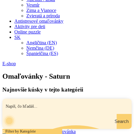
Vesmír
Zima a Vianoce
Zvieratá a príroda
Antistresové omaľovánky
Aktivity pre deti
Online puzzle
SK
Angličtina (EN)
Nemčina (DE)
Španielčina (ES)
E-shop
Omaľovánky - Saturn
Najnovšie kúsky v tejto kategórii
Search
Filter by Kategórie