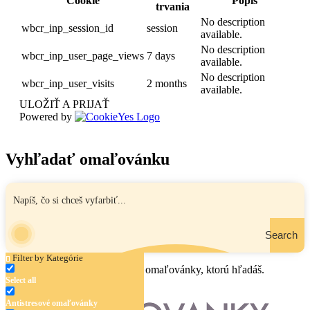
Cookie
Popis
trvania
No description
wbcr_inp_session_id
session
available.
No description
wbcr_inp_user_page_views
7 days
available.
No description
wbcr_inp_user_visits
2 months
available.
ULOŽIŤ A PRIJAŤ
Powered by
Vyhľadať omaľovánku
Search
Filter by Kategórie
Zadaj názov, oblasť alebo tému omaľovánky, ktorú hľadáš.
Select all
Antistresové omaľovánky