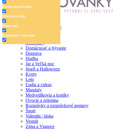
Detské omaľovánky
Abeceda a čísla
Dinosaury
Antistresové omaľovánky
Detské omaľovánky
Domácnosť a bývanie
Abeceda a čísla
Dinosaury
Doprava
Domácnosť a bývanie
Doprava
Hudba
Hudba
Jar a Veľká noc
Jar a Veľká noc
Jeseň a Halloween
Jeseň a Halloween
Kvety
Leto
Kvety
Ľudia a cirkus
Mandaly
Leto
Medvedíkovia a koníky
Ovocie a zelenina
Ľudia a cirkus
Rozprávky a rozprávkové postavy
Šport
Mandaly
Valentín / láska
Vesmír
Medvedíkovia a koníky
Zima a Vianoce