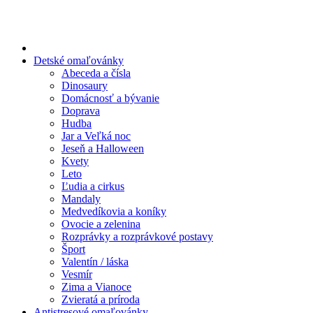
Preskočiť
na
obsah
Detské omaľovánky
Abeceda a čísla
Dinosaury
Domácnosť a bývanie
Doprava
Hudba
Jar a Veľká noc
Jeseň a Halloween
Kvety
Leto
Ľudia a cirkus
Mandaly
Medvedíkovia a koníky
Ovocie a zelenina
Rozprávky a rozprávkové postavy
Šport
Valentín / láska
Vesmír
Zima a Vianoce
Zvieratá a príroda
Antistresové omaľovánky