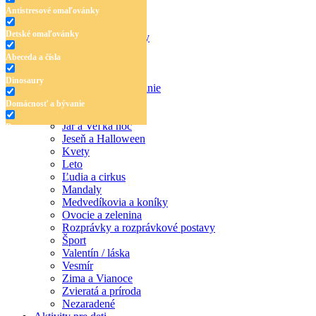
Antistresové omaľovánky
Detské omaľovánky
Antistresové omaľovánky
Detské omaľovánky
Abeceda a čísla
Abeceda a čísla
Dinosaury
Dinosaury
Domácnosť a bývanie
Doprava
Domácnosť a bývanie
Hudba
Jar a Veľká noc
Doprava
Jeseň a Halloween
Hudba
Kvety
Leto
Jar a Veľká noc
Ľudia a cirkus
Mandaly
Jeseň a Halloween
Medvedíkovia a koníky
Ovocie a zelenina
Kvety
Rozprávky a rozprávkové postavy
Šport
Leto
Valentín / láska
Vesmír
Ľudia a cirkus
Zima a Vianoce
Mandaly
Zvieratá a príroda
Nezaradené
Medvedíkovia a koníky