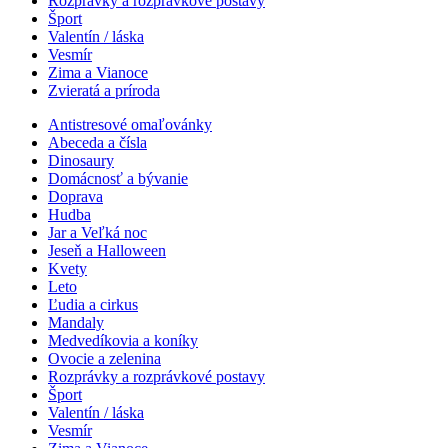
Rozprávky a rozprávkové postavy
Šport
Valentín / láska
Vesmír
Zima a Vianoce
Zvieratá a príroda
Antistresové omaľovánky
Abeceda a čísla
Dinosaury
Domácnosť a bývanie
Doprava
Hudba
Jar a Veľká noc
Jeseň a Halloween
Kvety
Leto
Ľudia a cirkus
Mandaly
Medvedíkovia a koníky
Ovocie a zelenina
Rozprávky a rozprávkové postavy
Šport
Valentín / láska
Vesmír