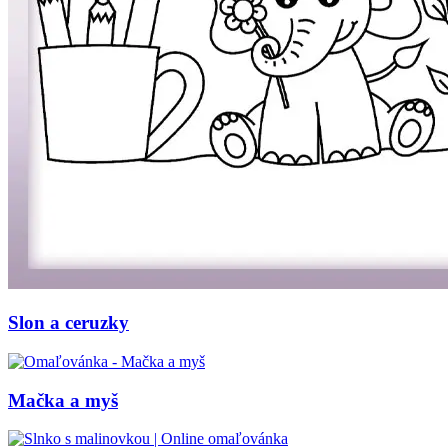
Mandaly
Medvedíkovia a koníky
Ovocie a zelenina
Rozprávky a rozprávkové postavy
Šport
Valentín / láska
Vesmír
Zima a Vianoce
Zvieratá a príroda
Nezaradené
Slon a ceruzky
Mačka a myš