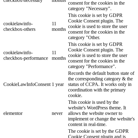
checkbox-necessary
months
consent for the cookies in the
category "Necessary".
This cookie is set by GDPR
Cookie Consent plugin. The
cookielawinfo-
11
cookie is used to store the user
checkbox-others
months
consent for the cookies in the
category "Other.
This cookie is set by GDPR
Cookie Consent plugin. The
cookielawinfo-
11
cookie is used to store the user
checkbox-performance
months
consent for the cookies in the
category "Performance".
Records the default button state of
the corresponding category & the
CookieLawInfoConsent
1 year
status of CCPA. It works only in
coordination with the primary
cookie.
This cookie is used by the
website's WordPress theme. It
elementor
never
allows the website owner to
implement or change the website's
content in real-time.
The cookie is set by the GDPR
Cookie Consent plugin and is