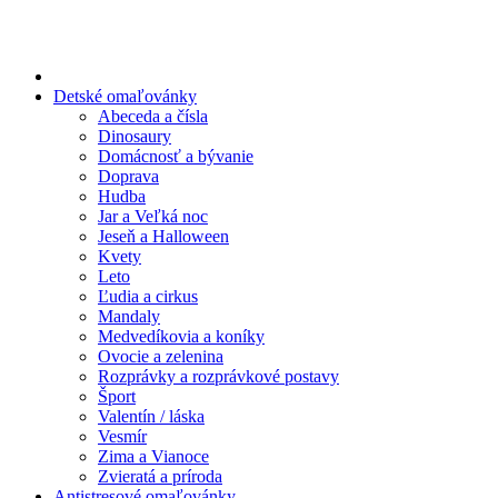
Preskočiť
na
obsah
Detské omaľovánky
Abeceda a čísla
Dinosaury
Domácnosť a bývanie
Doprava
Hudba
Jar a Veľká noc
Jeseň a Halloween
Kvety
Leto
Ľudia a cirkus
Mandaly
Medvedíkovia a koníky
Ovocie a zelenina
Rozprávky a rozprávkové postavy
Šport
Valentín / láska
Vesmír
Zima a Vianoce
Zvieratá a príroda
Antistresové omaľovánky