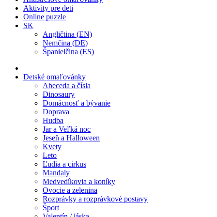
Aktivity pre deti
Online puzzle
SK
Angličtina (EN)
Nemčina (DE)
Španielčina (ES)
Detské omaľovánky
Abeceda a čísla
Dinosaury
Domácnosť a bývanie
Doprava
Hudba
Jar a Veľká noc
Jeseň a Halloween
Kvety
Leto
Ľudia a cirkus
Mandaly
Medvedíkovia a koníky
Ovocie a zelenina
Rozprávky a rozprávkové postavy
Šport
Valentín / láska