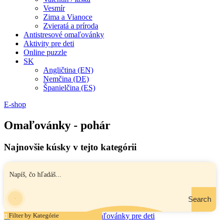
Vesmír
Zima a Vianoce
Zvieratá a príroda
Antistresové omaľovánky
Aktivity pre deti
Online puzzle
SK
Angličtina (EN)
Nemčina (DE)
Španielčina (ES)
E-shop
Omaľovánky - pohár
Najnovšie kúsky v tejto kategórii
Search
Filter by Kategórie