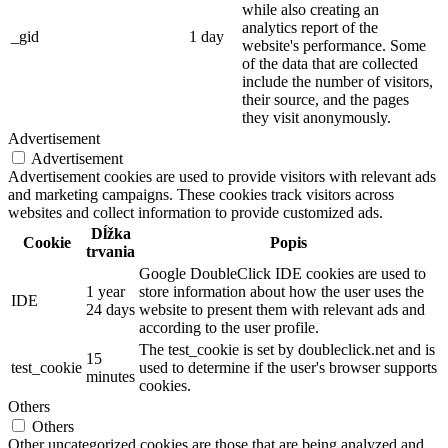
while also creating an
analytics report of the
_gid
1 day
website's performance. Some
of the data that are collected
include the number of visitors,
their source, and the pages
they visit anonymously.
Advertisement
Advertisement
Advertisement cookies are used to provide visitors with relevant ads
and marketing campaigns. These cookies track visitors across
websites and collect information to provide customized ads.
Dĺžka
Cookie
Popis
trvania
Google DoubleClick IDE cookies are used to
1 year
store information about how the user uses the
IDE
24 days
website to present them with relevant ads and
according to the user profile.
The test_cookie is set by doubleclick.net and is
15
test_cookie
used to determine if the user's browser supports
minutes
cookies.
Others
Others
Other uncategorized cookies are those that are being analyzed and