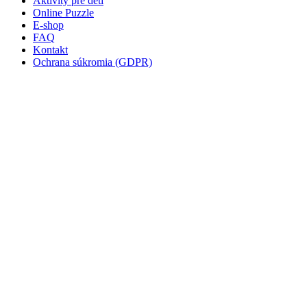
Aktivity pre deti
Online Puzzle
Ovocie a zelenina
E-shop
FAQ
Rozprávky a rozprávkové postavy
Kontakt
Ochrana súkromia (GDPR)
Šport
Valentín / láska
Vesmír
Zima a Vianoce
Zvieratá a príroda
Nezaradené