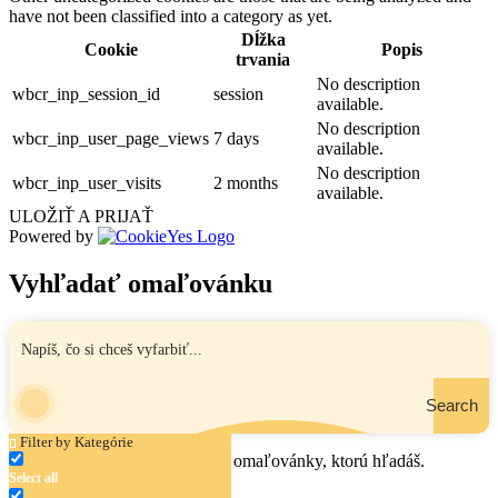
have not been classified into a category as yet.
Dĺžka
Cookie
Popis
trvania
No description
wbcr_inp_session_id
session
available.
No description
wbcr_inp_user_page_views
7 days
available.
No description
wbcr_inp_user_visits
2 months
available.
ULOŽIŤ A PRIJAŤ
Powered by
Vyhľadať omaľovánku
Search
Filter by Kategórie
Zadaj názov, oblasť alebo tému omaľovánky, ktorú hľadáš.
Select all