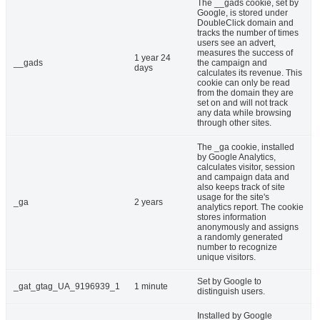
The __gads cookie, set by
Google, is stored under
DoubleClick domain and
tracks the number of times
users see an advert,
measures the success of
1 year 24
__gads
the campaign and
days
calculates its revenue. This
cookie can only be read
from the domain they are
set on and will not track
any data while browsing
through other sites.
The _ga cookie, installed
by Google Analytics,
calculates visitor, session
and campaign data and
also keeps track of site
usage for the site's
_ga
2 years
analytics report. The cookie
stores information
anonymously and assigns
a randomly generated
number to recognize
unique visitors.
Set by Google to
_gat_gtag_UA_9196939_1
1 minute
distinguish users.
Installed by Google