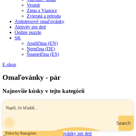
Vesmír
Zima a Vianoce
Zvieratá a príroda
Antistresové omaľovánky
Aktivity pre deti
Online puzzle
SK
Angličtina (EN)
Nemčina (DE)
Španielčina (ES)
E-shop
Omaľovánky - pár
Najnovšie kúsky v tejto kategórii
Search
Filter by Kategórie