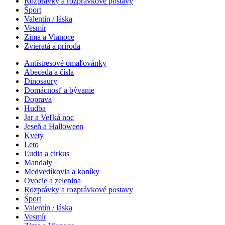
Rozprávky a rozprávkové postavy
Šport
Valentín / láska
Vesmír
Zima a Vianoce
Zvieratá a príroda
Antistresové omaľovánky
Abeceda a čísla
Dinosaury
Domácnosť a bývanie
Doprava
Hudba
Jar a Veľká noc
Jeseň a Halloween
Kvety
Leto
Ľudia a cirkus
Mandaly
Medvedíkovia a koníky
Ovocie a zelenina
Rozprávky a rozprávkové postavy
Šport
Valentín / láska
Vesmír