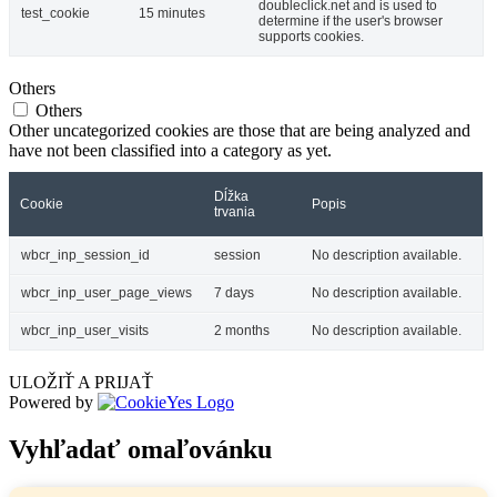
doubleclick.net and is used to
test_cookie
15 minutes
determine if the user's browser
supports cookies.
Others
Others
Other uncategorized cookies are those that are being analyzed and
have not been classified into a category as yet.
Dĺžka
Cookie
Popis
trvania
wbcr_inp_session_id
session
No description available.
wbcr_inp_user_page_views
7 days
No description available.
wbcr_inp_user_visits
2 months
No description available.
ULOŽIŤ A PRIJAŤ
Powered by
Vyhľadať omaľovánku