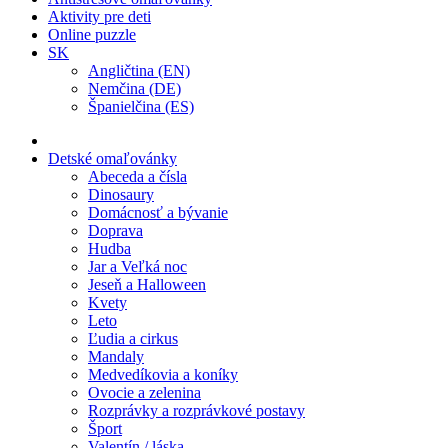
Aktivity pre deti
Online puzzle
SK
Angličtina (EN)
Nemčina (DE)
Španielčina (ES)
Detské omaľovánky
Abeceda a čísla
Dinosaury
Domácnosť a bývanie
Doprava
Hudba
Jar a Veľká noc
Jeseň a Halloween
Kvety
Leto
Ľudia a cirkus
Mandaly
Medvedíkovia a koníky
Ovocie a zelenina
Rozprávky a rozprávkové postavy
Šport
Valentín / láska