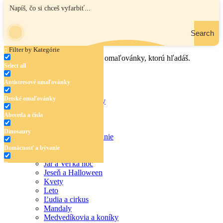
Search
Filter by Kategórie
Zadaj názov, oblasť alebo tému omaľovánky, ktorú hľadáš.
Select all
Antistresové omaľovánky
Detské omaľovánky
Antistresové omaľovánky
Detské omaľovánky
Abeceda a čísla
Abeceda a čísla
Dinosaury
Dinosaury
Domácnosť a bývanie
Doprava
Domácnosť a bývanie
Hudba
Jar a Veľká noc
Doprava
Jeseň a Halloween
Hudba
Kvety
Leto
Jar a Veľká noc
Ľudia a cirkus
Mandaly
Jeseň a Halloween
Medvedíkovia a koníky