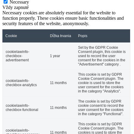
Necessary
Vždy zapnuté
Necessary cookies are absolutely essential for the website to
function properly. These cookies ensure basic functionalities and
security features of the website, anonymously.
Cookie
Dĺžka trvania
Popis
Set by the GDPR Cookie
cookielawinfo-
Consent plugin, this cookie is
checkbox-
1 year
used to record the user
advertisement
consent for the cookies in the
"Advertisement" category .
This cookie is set by GDPR
Cookie Consent plugin. The
cookielawinfo-
11 months
cookie is used to store the
checkbox-analytics
user consent for the cookies
in the category "Analytics".
The cookie is set by GDPR
cookielawinfo-
cookie consent to record the
11 months
checkbox-functional
user consent for the cookies
in the category "Functional".
This cookie is set by GDPR
Cookie Consent plugin. The
cookielawinfo-
11 months
cookies is used to store the