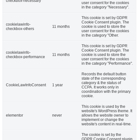
checkbox-necessary
user consent for the cookies
in the category "Necessary".
This cookie is set by GDPR
Cookie Consent plugin. The
cookielawinfo-
11 months
cookie is used to store the
checkbox-others
user consent for the cookies
in the category "Other.
This cookie is set by GDPR
Cookie Consent plugin. The
cookielawinfo-
11 months
cookie is used to store the
checkbox-performance
user consent for the cookies
in the category "Performance".
Records the default button
state of the corresponding
category & the status of
CookieLawInfoConsent
1 year
CCPA. It works only in
coordination with the primary
cookie.
This cookie is used by the
website's WordPress theme. It
elementor
never
allows the website owner to
implement or change the
website's content in real-time.
The cookie is set by the
GDPR Cookie Consent plugin