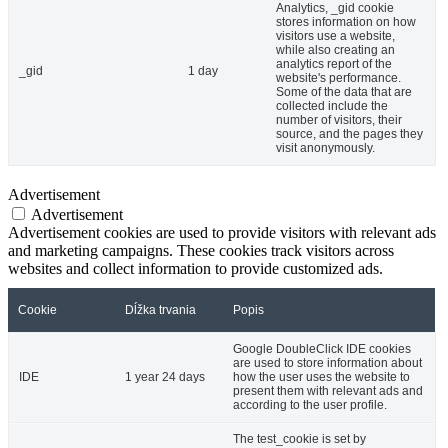
Analytics, _gid cookie
stores information on how
visitors use a website,
while also creating an
analytics report of the
_gid
1 day
website's performance.
Some of the data that are
collected include the
number of visitors, their
source, and the pages they
visit anonymously.
Advertisement
Advertisement
Advertisement cookies are used to provide visitors with relevant ads
and marketing campaigns. These cookies track visitors across
websites and collect information to provide customized ads.
Cookie
Dĺžka trvania
Popis
Google DoubleClick IDE cookies
are used to store information about
IDE
1 year 24 days
how the user uses the website to
present them with relevant ads and
according to the user profile.
The test_cookie is set by