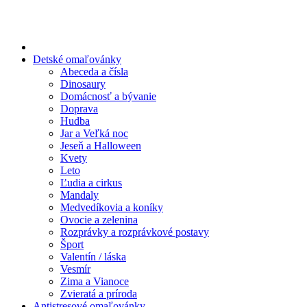
Preskočiť
na
obsah
Detské omaľovánky
Abeceda a čísla
Dinosaury
Domácnosť a bývanie
Doprava
Hudba
Jar a Veľká noc
Jeseň a Halloween
Kvety
Leto
Ľudia a cirkus
Mandaly
Medvedíkovia a koníky
Ovocie a zelenina
Rozprávky a rozprávkové postavy
Šport
Valentín / láska
Vesmír
Zima a Vianoce
Zvieratá a príroda
Antistresové omaľovánky