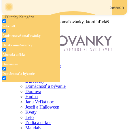
Search
Filter by Kategórie
Zadaj názov, oblasť alebo tému omaľovánky, ktorú hľadáš.
Select all
Antistresové omaľovánky
Detské omaľovánky
Abeceda a čísla
Dinosaury
Antistresové omaľovánky
Detské omaľovánky
Domácnosť a bývanie
Abeceda a čísla
Dinosaury
Doprava
Domácnosť a bývanie
Doprava
Hudba
Hudba
Jar a Veľká noc
Jar a Veľká noc
Jeseň a Halloween
Jeseň a Halloween
Kvety
Leto
Kvety
Ľudia a cirkus
Mandaly