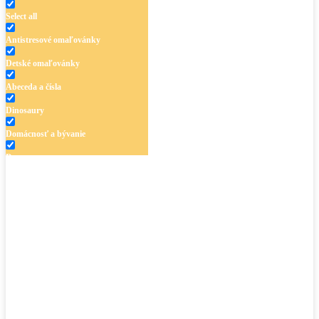
Select all
Antistresové omaľovánky
Detské omaľovánky
Abeceda a čísla
Dinosaury
Domácnosť a bývanie
Doprava
Hudba
Jar a Veľká noc
Jeseň a Halloween
Kvety
Leto
Ľudia a cirkus