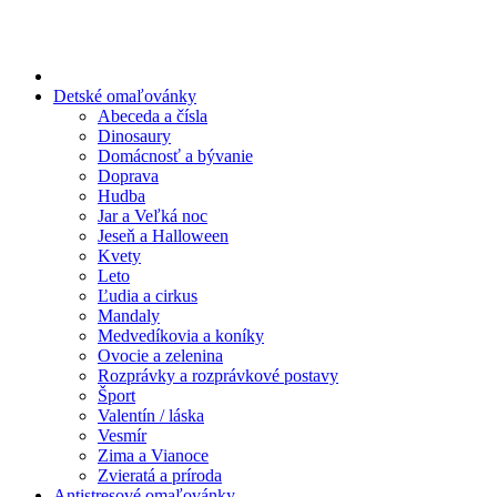
Preskočiť
na
obsah
Detské omaľovánky
Abeceda a čísla
Dinosaury
Domácnosť a bývanie
Doprava
Hudba
Jar a Veľká noc
Jeseň a Halloween
Kvety
Leto
Ľudia a cirkus
Mandaly
Medvedíkovia a koníky
Ovocie a zelenina
Rozprávky a rozprávkové postavy
Šport
Valentín / láska
Vesmír
Zima a Vianoce
Zvieratá a príroda
Antistresové omaľovánky