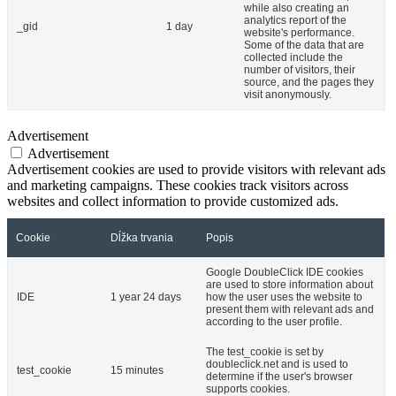
while also creating an
analytics report of the
_gid
1 day
website's performance.
Some of the data that are
collected include the
number of visitors, their
source, and the pages they
visit anonymously.
Advertisement
Advertisement
Advertisement cookies are used to provide visitors with relevant ads
and marketing campaigns. These cookies track visitors across
websites and collect information to provide customized ads.
Cookie
Dĺžka trvania
Popis
Google DoubleClick IDE cookies
are used to store information about
IDE
1 year 24 days
how the user uses the website to
present them with relevant ads and
according to the user profile.
The test_cookie is set by
doubleclick.net and is used to
test_cookie
15 minutes
determine if the user's browser
supports cookies.