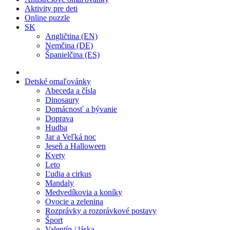
Aktivity pre deti
Online puzzle
SK
Angličtina (EN)
Nemčina (DE)
Španielčina (ES)
Detské omaľovánky
Abeceda a čísla
Dinosaury
Domácnosť a bývanie
Doprava
Hudba
Jar a Veľká noc
Jeseň a Halloween
Kvety
Leto
Ľudia a cirkus
Mandaly
Medvedíkovia a koníky
Ovocie a zelenina
Rozprávky a rozprávkové postavy
Šport
Valentín / láska