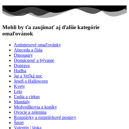
Mohli by ťa zaujímať aj ďalšie kategórie
omaľovánok
Antistresové omaľovánky
Abeceda a čísla
Dinosaury
Domácnosť a bývanie
Doprava
Hudba
Jar a Veľká noc
Jeseň a Halloween
Kvety
Leto
Ľudia a cirkus
Mandaly
Medvedíkovia a koníky
Ovocie a zelenina
Rozprávky a rozprávkové postavy
Šport
Valentín / láska