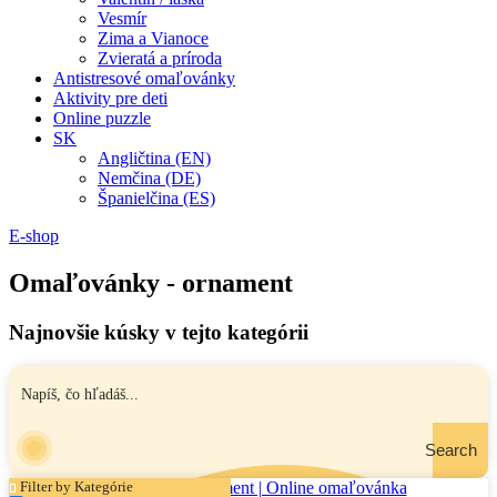
Vesmír
Zima a Vianoce
Zvieratá a príroda
Antistresové omaľovánky
Aktivity pre deti
Online puzzle
SK
Angličtina (EN)
Nemčina (DE)
Španielčina (ES)
E-shop
Omaľovánky - ornament
Najnovšie kúsky v tejto kategórii
Search
Filter by Kategórie