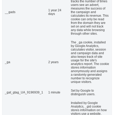
tracks the number of times
users see an advert,
measures the success of
1 year 24
__gads
the campaign and
days
calculates its revenue. This
cookie can only be read
from the domain they are
set on and will not track
any data while browsing
through other sites.
The _ga cookie, installed
by Google Analytics,
calculates visitor, session
and campaign data and
also keeps track of site
usage for the site's
_ga
2 years
analytics report. The cookie
stores information
anonymously and assigns
a randomly generated
number to recognize
unique visitors.
Set by Google to
_gat_gtag_UA_9196939_1
1 minute
distinguish users.
Installed by Google
Analytics, _gid cookie
stores information on how
visitors use a website,