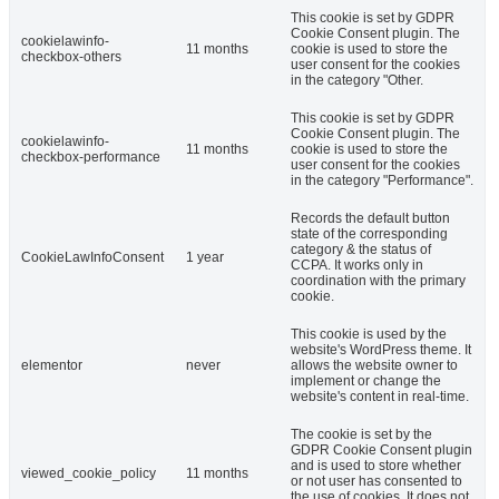
This cookie is set by GDPR
Cookie Consent plugin. The
cookielawinfo-
11 months
cookie is used to store the
checkbox-others
user consent for the cookies
in the category "Other.
This cookie is set by GDPR
Cookie Consent plugin. The
cookielawinfo-
11 months
cookie is used to store the
checkbox-performance
user consent for the cookies
in the category "Performance".
Records the default button
state of the corresponding
category & the status of
CookieLawInfoConsent
1 year
CCPA. It works only in
coordination with the primary
cookie.
This cookie is used by the
website's WordPress theme. It
elementor
never
allows the website owner to
implement or change the
website's content in real-time.
The cookie is set by the
GDPR Cookie Consent plugin
and is used to store whether
viewed_cookie_policy
11 months
or not user has consented to
the use of cookies. It does not