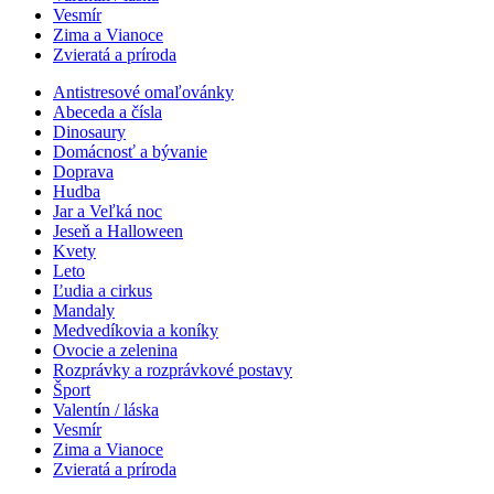
Vesmír
Zima a Vianoce
Zvieratá a príroda
Antistresové omaľovánky
Abeceda a čísla
Dinosaury
Domácnosť a bývanie
Doprava
Hudba
Jar a Veľká noc
Jeseň a Halloween
Kvety
Leto
Ľudia a cirkus
Mandaly
Medvedíkovia a koníky
Ovocie a zelenina
Rozprávky a rozprávkové postavy
Šport
Valentín / láska
Vesmír
Zima a Vianoce
Zvieratá a príroda