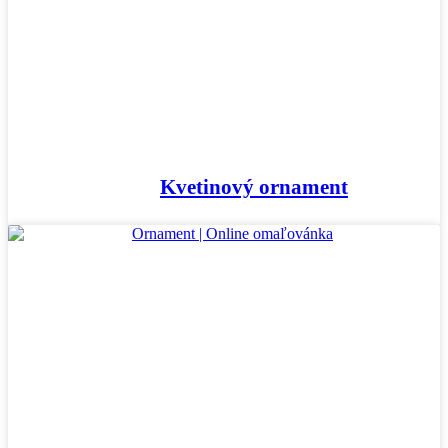
Mandaly
Medvedíkovia a koníky
Ovocie a zelenina
Rozprávky a rozprávkové postavy
Šport
Valentín / láska
Kvetinový ornament
Vesmír
Zima a Vianoce
Zvieratá a príroda
Nezaradené