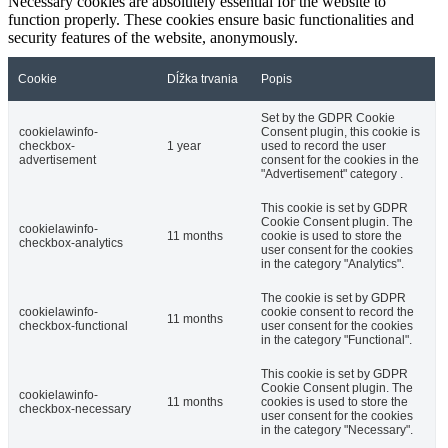
Necessary cookies are absolutely essential for the website to
function properly. These cookies ensure basic functionalities and
security features of the website, anonymously.
Cookie
Dĺžka trvania
Popis
Set by the GDPR Cookie
cookielawinfo-
Consent plugin, this cookie is
checkbox-
1 year
used to record the user
advertisement
consent for the cookies in the
"Advertisement" category .
This cookie is set by GDPR
Cookie Consent plugin. The
cookielawinfo-
11 months
cookie is used to store the
checkbox-analytics
user consent for the cookies
in the category "Analytics".
The cookie is set by GDPR
cookielawinfo-
cookie consent to record the
11 months
checkbox-functional
user consent for the cookies
in the category "Functional".
This cookie is set by GDPR
Cookie Consent plugin. The
cookielawinfo-
11 months
cookies is used to store the
checkbox-necessary
user consent for the cookies
in the category "Necessary".