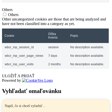
Others
Others
Other uncategorized cookies are those that are being analyzed and
have not been classified into a category as yet.
Dĺžka
Cookie
Popis
trvania
wbcr_inp_session_id
session
No description available.
wbcr_inp_user_page_views
7 days
No description available.
wbcr_inp_user_visits
2 months
No description available.
ULOŽIŤ A PRIJAŤ
Powered by
Vyhľadať omaľovánku