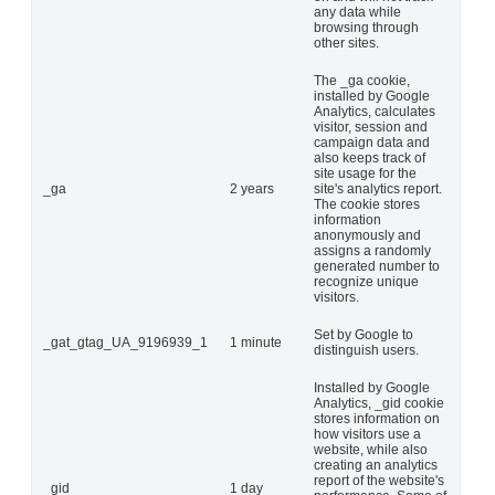
any data while
browsing through
other sites.
The _ga cookie,
installed by Google
Analytics, calculates
visitor, session and
campaign data and
also keeps track of
site usage for the
_ga
2 years
site's analytics report.
The cookie stores
information
anonymously and
assigns a randomly
generated number to
recognize unique
visitors.
Set by Google to
_gat_gtag_UA_9196939_1
1 minute
distinguish users.
Installed by Google
Analytics, _gid cookie
stores information on
how visitors use a
website, while also
creating an analytics
report of the website's
_gid
1 day