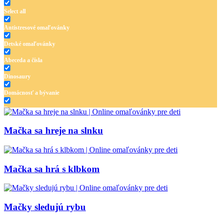
Select all
Antistresové omaľovánky
Detské omaľovánky
Abeceda a čísla
Dinosaury
Domácnosť a bývanie
Doprava
Hudba
Mačka sa hreje na slnku
Jar a Veľká noc
Jeseň a Halloween
Mačka sa hrá s klbkom
Kvety
Leto
Mačky sledujú rybu
Ľudia a cirkus