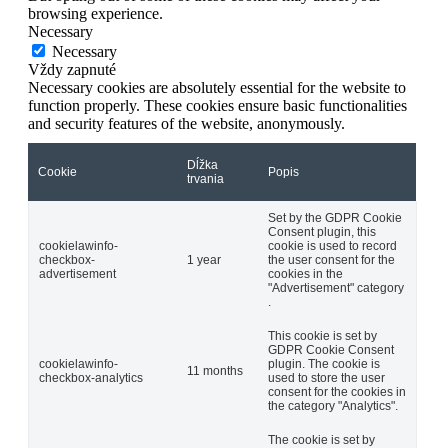
browsing experience.
Necessary
Necessary
Vždy zapnuté
Necessary cookies are absolutely essential for the website to
function properly. These cookies ensure basic functionalities
and security features of the website, anonymously.
Dĺžka
Cookie
Popis
trvania
Set by the GDPR Cookie
Consent plugin, this
cookielawinfo-
cookie is used to record
checkbox-
1 year
the user consent for the
advertisement
cookies in the
"Advertisement" category
.
This cookie is set by
GDPR Cookie Consent
cookielawinfo-
plugin. The cookie is
11 months
checkbox-analytics
used to store the user
consent for the cookies in
the category "Analytics".
The cookie is set by