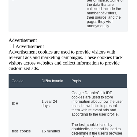
performance. Some of
the data that are
collected include the
number of visitors,
their source, and the
pages they visit
anonymously.
Advertisement
Advertisement
Advertisement cookies are used to provide visitors with
relevant ads and marketing campaigns. These cookies track
visitors across websites and collect information to provide
customized ads.
Cookie
Dĺžka trvania
Popis
Google DoubleClick IDE
cookies are used to store
1 year 24
information about how the user
IDE
days
uses the website to present
them with relevant ads and
according to the user profile.
The test_cookie is set by
doubleclick.net and is used to
test_cookie
15 minutes
determine if the user's browser