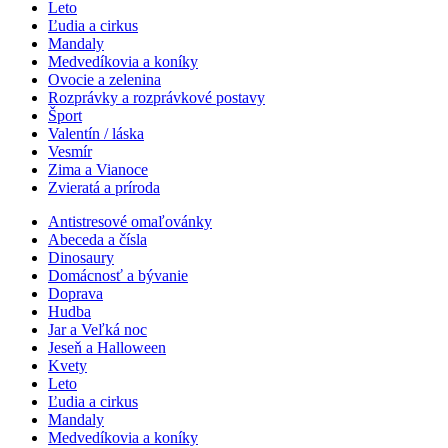
Leto
Ľudia a cirkus
Mandaly
Medvedíkovia a koníky
Ovocie a zelenina
Rozprávky a rozprávkové postavy
Šport
Valentín / láska
Vesmír
Zima a Vianoce
Zvieratá a príroda
Antistresové omaľovánky
Abeceda a čísla
Dinosaury
Domácnosť a bývanie
Doprava
Hudba
Jar a Veľká noc
Jeseň a Halloween
Kvety
Leto
Ľudia a cirkus
Mandaly
Medvedíkovia a koníky