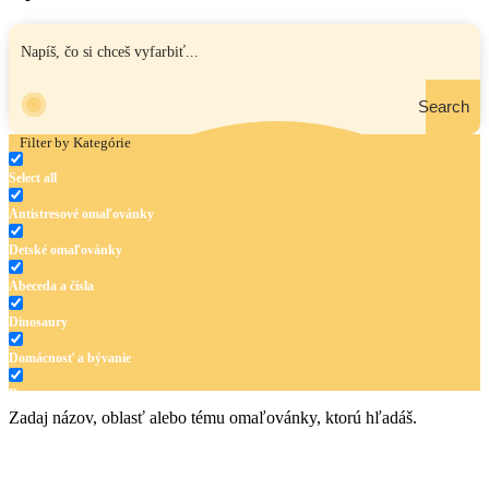
Search
Filter by Kategórie
Select all
Antistresové omaľovánky
Detské omaľovánky
Abeceda a čísla
Dinosaury
Domácnosť a bývanie
Doprava
Zadaj názov, oblasť alebo tému omaľovánky, ktorú hľadáš.
Hudba
Jar a Veľká noc