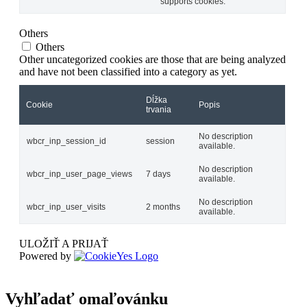
supports cookies.
Others
Others
Other uncategorized cookies are those that are being analyzed
and have not been classified into a category as yet.
Dĺžka
Cookie
Popis
trvania
No description
wbcr_inp_session_id
session
available.
No description
wbcr_inp_user_page_views
7 days
available.
No description
wbcr_inp_user_visits
2 months
available.
ULOŽIŤ A PRIJAŤ
Powered by
Vyhľadať omaľovánku