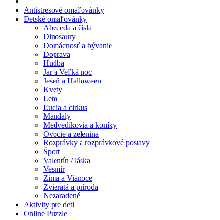
Jeseň a Halloween
Antistresové omaľovánky
Detské omaľovánky
Kvety
Abeceda a čísla
Dinosaury
Leto
Domácnosť a bývanie
Doprava
Ľudia a cirkus
Hudba
Mandaly
Jar a Veľká noc
Jeseň a Halloween
Medvedíkovia a koníky
Kvety
Leto
Ovocie a zelenina
Ľudia a cirkus
Mandaly
Rozprávky a rozprávkové postavy
Medvedíkovia a koníky
Ovocie a zelenina
Šport
Rozprávky a rozprávkové postavy
Šport
Valentín / láska
Valentín / láska
Vesmír
Vesmír
Zima a Vianoce
Zima a Vianoce
Zvieratá a príroda
Nezaradené
Zvieratá a príroda
Aktivity pre deti
Online Puzzle
Nezaradené