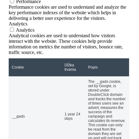
Performance
Performance cookies are used to understand and analyze the
key performance indexes of the website which helps in
delivering a better user experience for the visitors.
Analytics
Analytics
Analytical cookies are used to understand how visitors
interact with the website. These cookies help provide
information on metrics the number of visitors, bounce rate,
traffic source, etc.
Dĺžka
Cookie
Popis
trvania
The __gads cookie,
set by Google, is
stored under
DoubleClick domain
and tracks the number
of times users see an
advert, measures the
success of the
1 year 24
__gads
campaign and
days
calculates its revenue.
This cookie can only
be read from the
domain they are set
on and will not track