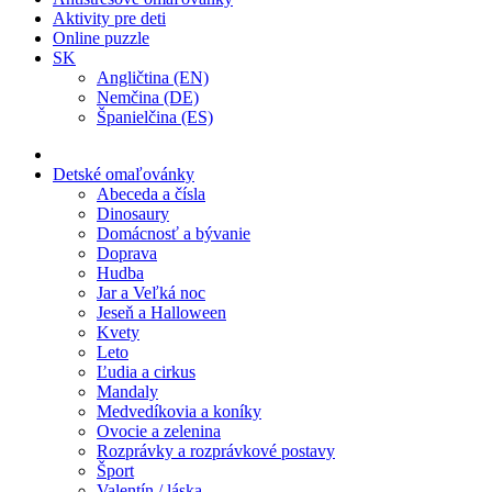
Aktivity pre deti
Online puzzle
SK
Angličtina (EN)
Nemčina (DE)
Španielčina (ES)
Detské omaľovánky
Abeceda a čísla
Dinosaury
Domácnosť a bývanie
Doprava
Hudba
Jar a Veľká noc
Jeseň a Halloween
Kvety
Leto
Ľudia a cirkus
Mandaly
Medvedíkovia a koníky
Ovocie a zelenina
Rozprávky a rozprávkové postavy
Šport
Valentín / láska