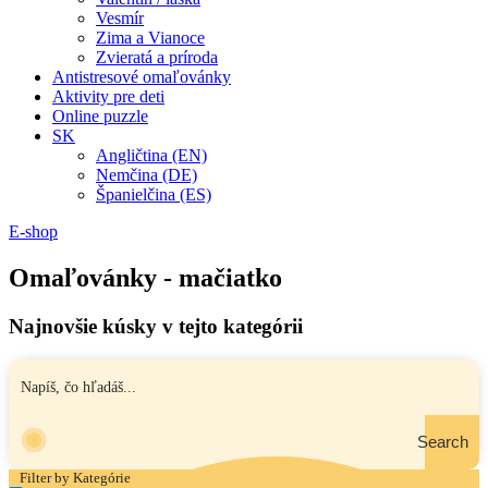
Vesmír
Zima a Vianoce
Zvieratá a príroda
Antistresové omaľovánky
Aktivity pre deti
Online puzzle
SK
Angličtina (EN)
Nemčina (DE)
Španielčina (ES)
E-shop
Omaľovánky - mačiatko
Najnovšie kúsky v tejto kategórii
Search
Filter by Kategórie