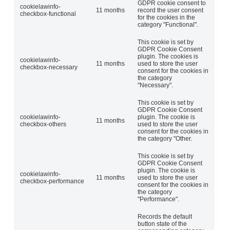
GDPR cookie consent to
cookielawinfo-
11 months
record the user consent
checkbox-functional
for the cookies in the
category "Functional".
This cookie is set by
GDPR Cookie Consent
plugin. The cookies is
cookielawinfo-
11 months
used to store the user
checkbox-necessary
consent for the cookies in
the category
"Necessary".
This cookie is set by
GDPR Cookie Consent
cookielawinfo-
plugin. The cookie is
11 months
checkbox-others
used to store the user
consent for the cookies in
the category "Other.
This cookie is set by
GDPR Cookie Consent
plugin. The cookie is
cookielawinfo-
11 months
used to store the user
checkbox-performance
consent for the cookies in
the category
"Performance".
Records the default
button state of the