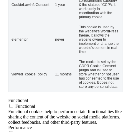
corresponding category
CookieLawInfoConsent
1 year
& the status of CCPA. It
works only in
coordination with the
primary cookie.
This cookie is used by
the website's WordPress
theme. It allows the
elementor
never
website owner to
implement or change the
website's content in real-
time.
The cookie is set by the
GDPR Cookie Consent
plugin and is used to
viewed_cookie_policy
11 months
store whether or not user
has consented to the use
of cookies. It does not
store any personal data.
Functional
Functional
Functional cookies help to perform certain functionalities like
sharing the content of the website on social media platforms,
collect feedbacks, and other third-party features.
Performance