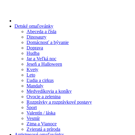
Preskočiť
na
obsah
Detské omaľovánky
Abeceda a čísla
Dinosaury
Domácnosť a bývanie
Doprava
Hudba
Jar a Veľká noc
Jeseň a Halloween
Kvety
Leto
Ľudia a cirkus
Mandaly
Medvedíkovia a koníky
Ovocie a zelenina
Rozprávky a rozprávkové postavy
Šport
Valentín / láska
Vesmír
Zima a Vianoce
Zvieratá a príroda
Antistresové omaľovánky