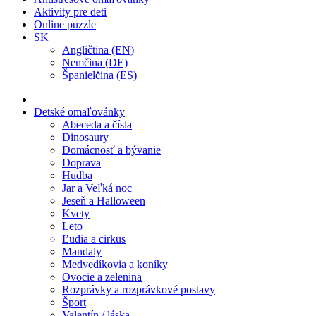
Aktivity pre deti
Online puzzle
SK
Angličtina (EN)
Nemčina (DE)
Španielčina (ES)
Detské omaľovánky
Abeceda a čísla
Dinosaury
Domácnosť a bývanie
Doprava
Hudba
Jar a Veľká noc
Jeseň a Halloween
Kvety
Leto
Ľudia a cirkus
Mandaly
Medvedíkovia a koníky
Ovocie a zelenina
Rozprávky a rozprávkové postavy
Šport
Valentín / láska