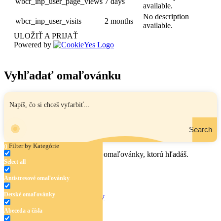
wbcr_inp_user_page_views
7 days
available.
No description
wbcr_inp_user_visits
2 months
available.
ULOŽIŤ A PRIJAŤ
Powered by
Vyhľadať omaľovánku
Search
Filter by Kategórie
Zadaj názov, oblasť alebo tému omaľovánky, ktorú hľadáš.
Select all
Antistresové omaľovánky
Detské omaľovánky
Antistresové omaľovánky
Detské omaľovánky
Abeceda a čísla
Abeceda a čísla