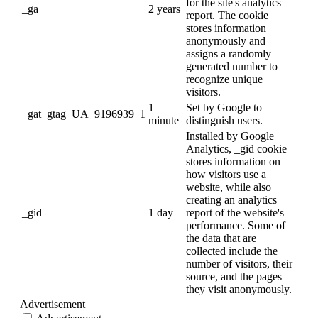
for the site's analytics
_ga
2 years
report. The cookie
stores information
anonymously and
assigns a randomly
generated number to
recognize unique
visitors.
1
Set by Google to
_gat_gtag_UA_9196939_1
minute
distinguish users.
Installed by Google
Analytics, _gid cookie
stores information on
how visitors use a
website, while also
creating an analytics
_gid
1 day
report of the website's
performance. Some of
the data that are
collected include the
number of visitors, their
source, and the pages
they visit anonymously.
Advertisement