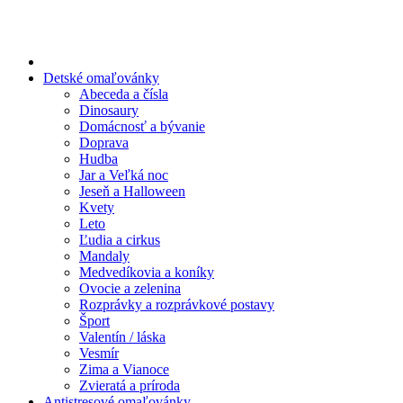
Preskočiť
na
obsah
Detské omaľovánky
Abeceda a čísla
Dinosaury
Domácnosť a bývanie
Doprava
Hudba
Jar a Veľká noc
Jeseň a Halloween
Kvety
Leto
Ľudia a cirkus
Mandaly
Medvedíkovia a koníky
Ovocie a zelenina
Rozprávky a rozprávkové postavy
Šport
Valentín / láska
Vesmír
Zima a Vianoce
Zvieratá a príroda
Antistresové omaľovánky