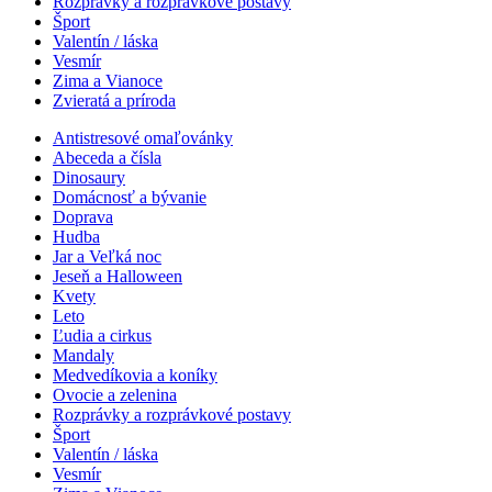
Rozprávky a rozprávkové postavy
Šport
Valentín / láska
Vesmír
Zima a Vianoce
Zvieratá a príroda
Antistresové omaľovánky
Abeceda a čísla
Dinosaury
Domácnosť a bývanie
Doprava
Hudba
Jar a Veľká noc
Jeseň a Halloween
Kvety
Leto
Ľudia a cirkus
Mandaly
Medvedíkovia a koníky
Ovocie a zelenina
Rozprávky a rozprávkové postavy
Šport
Valentín / láska
Vesmír