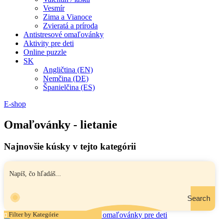
Vesmír
Zima a Vianoce
Zvieratá a príroda
Antistresové omaľovánky
Aktivity pre deti
Online puzzle
SK
Angličtina (EN)
Nemčina (DE)
Španielčina (ES)
E-shop
Omaľovánky - lietanie
Najnovšie kúsky v tejto kategórii
Search
Filter by Kategórie