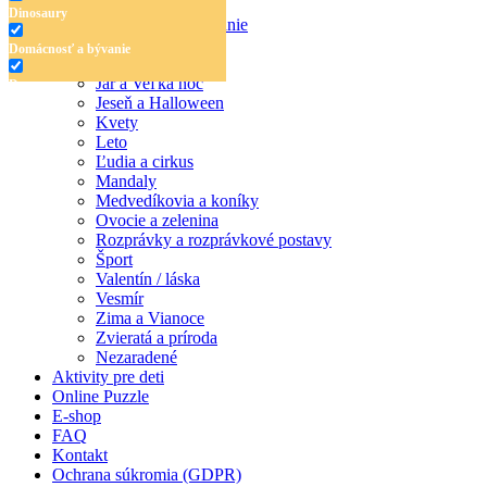
Dinosaury
Dinosaury
Domácnosť a bývanie
Doprava
Domácnosť a bývanie
Hudba
Jar a Veľká noc
Doprava
Jeseň a Halloween
Hudba
Kvety
Leto
Jar a Veľká noc
Ľudia a cirkus
Mandaly
Jeseň a Halloween
Medvedíkovia a koníky
Ovocie a zelenina
Kvety
Rozprávky a rozprávkové postavy
Šport
Leto
Valentín / láska
Vesmír
Ľudia a cirkus
Zima a Vianoce
Mandaly
Zvieratá a príroda
Nezaradené
Medvedíkovia a koníky
Aktivity pre deti
Online Puzzle
Ovocie a zelenina
E-shop
FAQ
Rozprávky a rozprávkové postavy
Kontakt
Ochrana súkromia (GDPR)
Šport