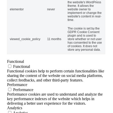
the website's WordPress
theme. It allows the
elementor
never
website owner to
implement or change the
website's content in real-
time.
The cookie is set by the
GDPR Cookie Consent
plugin and is used to
viewed_cookie_policy
11 months
store whether or not user
has consented to the use
of cookies. It does not
store any personal data.
Functional
Functional
Functional cookies help to perform certain functionalities like
sharing the content of the website on social media platforms,
collect feedbacks, and other third-party features.
Performance
Performance
Performance cookies are used to understand and analyze the
key performance indexes of the website which helps in
delivering a better user experience for the visitors.
Analytics
Analytics