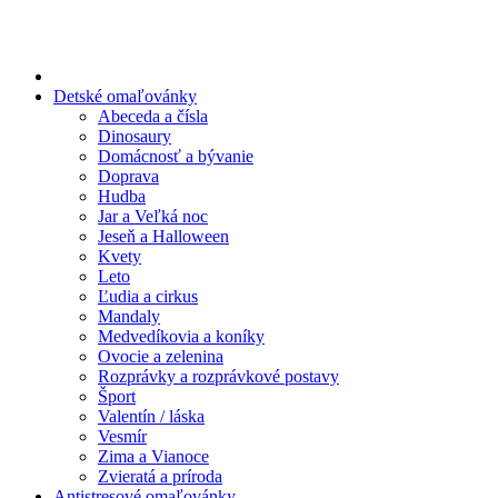
Preskočiť
na
obsah
Detské omaľovánky
Abeceda a čísla
Dinosaury
Domácnosť a bývanie
Doprava
Hudba
Jar a Veľká noc
Jeseň a Halloween
Kvety
Leto
Ľudia a cirkus
Mandaly
Medvedíkovia a koníky
Ovocie a zelenina
Rozprávky a rozprávkové postavy
Šport
Valentín / láska
Vesmír
Zima a Vianoce
Zvieratá a príroda
Antistresové omaľovánky