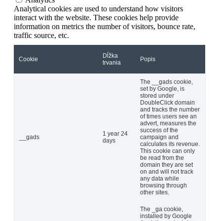
Analytical cookies are used to understand how visitors
interact with the website. These cookies help provide
information on metrics the number of visitors, bounce rate,
traffic source, etc.
Dĺžka
Cookie
Popis
trvania
The __gads cookie,
set by Google, is
stored under
DoubleClick domain
and tracks the number
of times users see an
advert, measures the
success of the
1 year 24
__gads
campaign and
days
calculates its revenue.
This cookie can only
be read from the
domain they are set
on and will not track
any data while
browsing through
other sites.
The _ga cookie,
installed by Google