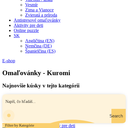
Vesmír
Zima a Vianoce
Zvieratá a príroda
Antistresové omaľovánky
Aktivity pre deti
Online puzzle
SK
Angličtina (EN)
Nemčina (DE)
Španielčina (ES)
E-shop
Omaľovánky - Kuromi
Najnovšie kúsky v tejto kategórii
Search
Filter by Kategórie