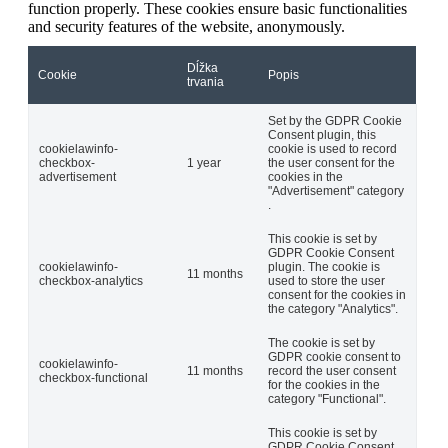
function properly. These cookies ensure basic functionalities
and security features of the website, anonymously.
Dĺžka
Cookie
Popis
trvania
Set by the GDPR Cookie
Consent plugin, this
cookielawinfo-
cookie is used to record
checkbox-
1 year
the user consent for the
advertisement
cookies in the
"Advertisement" category
.
This cookie is set by
GDPR Cookie Consent
cookielawinfo-
plugin. The cookie is
11 months
checkbox-analytics
used to store the user
consent for the cookies in
the category "Analytics".
The cookie is set by
GDPR cookie consent to
cookielawinfo-
11 months
record the user consent
checkbox-functional
for the cookies in the
category "Functional".
This cookie is set by
GDPR Cookie Consent