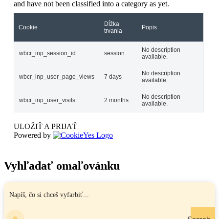
and have not been classified into a category as yet.
Dĺžka
Cookie
Popis
trvania
No description
wbcr_inp_session_id
session
available.
No description
wbcr_inp_user_page_views
7 days
available.
No description
wbcr_inp_user_visits
2 months
available.
ULOŽIŤ A PRIJAŤ
Powered by
Vyhľadať omaľovánku