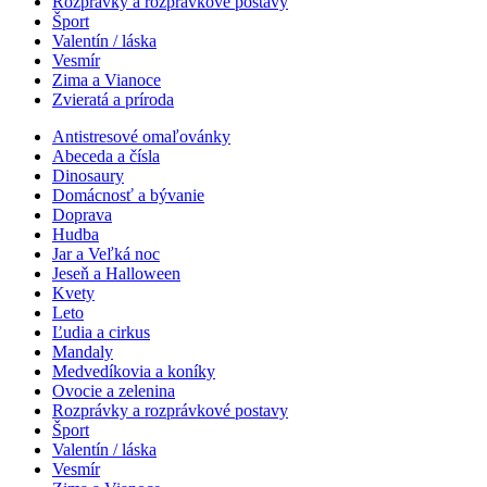
Rozprávky a rozprávkové postavy
Šport
Valentín / láska
Vesmír
Zima a Vianoce
Zvieratá a príroda
Antistresové omaľovánky
Abeceda a čísla
Dinosaury
Domácnosť a bývanie
Doprava
Hudba
Jar a Veľká noc
Jeseň a Halloween
Kvety
Leto
Ľudia a cirkus
Mandaly
Medvedíkovia a koníky
Ovocie a zelenina
Rozprávky a rozprávkové postavy
Šport
Valentín / láska
Vesmír