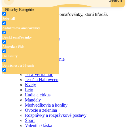
Search
Filter by Kategórie
Zadaj názov, oblasť alebo tému omaľovánky, ktorú hľadáš.
Select all
Antistresové omaľovánky
Detské omaľovánky
Antistresové omaľovánky
Detské omaľovánky
Abeceda a čísla
Abeceda a čísla
Dinosaury
Dinosaury
Domácnosť a bývanie
Doprava
Domácnosť a bývanie
Hudba
Jar a Veľká noc
Doprava
Jeseň a Halloween
Hudba
Kvety
Leto
Jar a Veľká noc
Ľudia a cirkus
Mandaly
Jeseň a Halloween
Medvedíkovia a koníky
Ovocie a zelenina
Kvety
Rozprávky a rozprávkové postavy
Šport
Leto
Valentín / láska