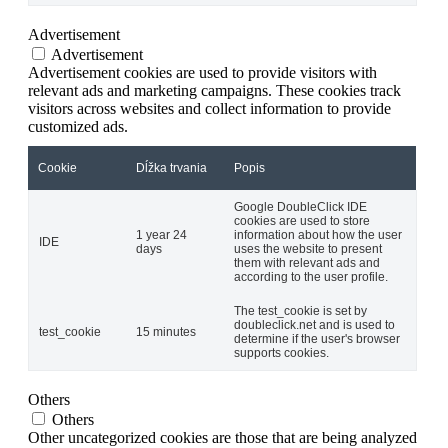
Advertisement
Advertisement
Advertisement cookies are used to provide visitors with
relevant ads and marketing campaigns. These cookies track
visitors across websites and collect information to provide
customized ads.
Cookie
Dĺžka trvania
Popis
Google DoubleClick IDE
cookies are used to store
1 year 24
information about how the user
IDE
days
uses the website to present
them with relevant ads and
according to the user profile.
The test_cookie is set by
doubleclick.net and is used to
test_cookie
15 minutes
determine if the user's browser
supports cookies.
Others
Others
Other uncategorized cookies are those that are being analyzed