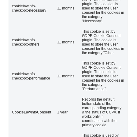
plugin. The cookies is
cookielawinfo-
11 months
used to store the user
checkbox-necessary
consent for the cookies in
the category
"Necessary".
This cookie is set by
GDPR Cookie Consent
cookielawinfo-
plugin. The cookie is
11 months
checkbox-others
used to store the user
consent for the cookies in
the category "Other.
This cookie is set by
GDPR Cookie Consent
plugin. The cookie is
cookielawinfo-
11 months
used to store the user
checkbox-performance
consent for the cookies in
the category
"Performance".
Records the default
button state of the
corresponding category
CookieLawInfoConsent
1 year
& the status of CCPA. It
works only in
coordination with the
primary cookie.
This cookie is used by