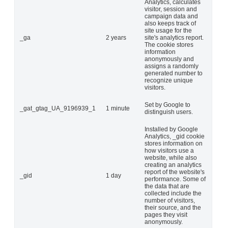
Analytics, calculates
visitor, session and
campaign data and
also keeps track of
site usage for the
_ga
2 years
site's analytics report.
The cookie stores
information
anonymously and
assigns a randomly
generated number to
recognize unique
visitors.
Set by Google to
_gat_gtag_UA_9196939_1
1 minute
distinguish users.
Installed by Google
Analytics, _gid cookie
stores information on
how visitors use a
website, while also
creating an analytics
report of the website's
_gid
1 day
performance. Some of
the data that are
collected include the
number of visitors,
their source, and the
pages they visit
anonymously.