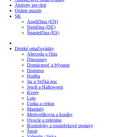
Aktivity pre deti
Online puzzle
SK
Angličtina (EN)
Nemčina (DE)
Španielčina (ES)
Detské omaľovánky
Abeceda a čísla
Dinosaury
Domácnosť a bývanie
Doprava
Hudba
Jar a Veľká noc
Jeseň a Halloween
Kvety
Leto
Ľudia a cirkus
Mandaly
Medvedíkovia a koníky
Ovocie a zelenina
Rozprávky a rozprávkové postavy
Šport
Valentín / láska