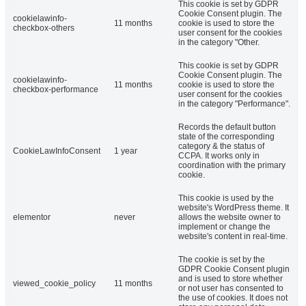
This cookie is set by GDPR
Cookie Consent plugin. The
cookielawinfo-
11 months
cookie is used to store the
checkbox-others
user consent for the cookies
in the category "Other.
This cookie is set by GDPR
Cookie Consent plugin. The
cookielawinfo-
11 months
cookie is used to store the
checkbox-performance
user consent for the cookies
in the category "Performance".
Records the default button
state of the corresponding
category & the status of
CookieLawInfoConsent
1 year
CCPA. It works only in
coordination with the primary
cookie.
This cookie is used by the
website's WordPress theme. It
elementor
never
allows the website owner to
implement or change the
website's content in real-time.
The cookie is set by the
GDPR Cookie Consent plugin
and is used to store whether
viewed_cookie_policy
11 months
or not user has consented to
the use of cookies. It does not