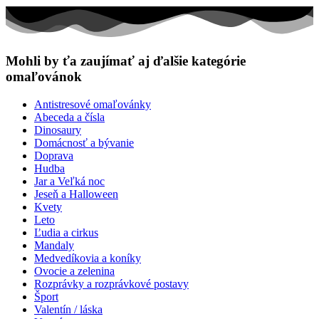
Mohli by ťa zaujímať aj ďalšie kategórie
omaľovánok
Antistresové omaľovánky
Abeceda a čísla
Dinosaury
Domácnosť a bývanie
Doprava
Hudba
Jar a Veľká noc
Jeseň a Halloween
Kvety
Leto
Ľudia a cirkus
Mandaly
Medvedíkovia a koníky
Ovocie a zelenina
Rozprávky a rozprávkové postavy
Šport
Valentín / láska