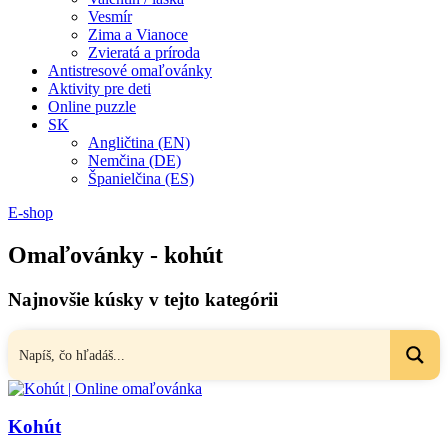
Vesmír
Zima a Vianoce
Zvieratá a príroda
Antistresové omaľovánky
Aktivity pre deti
Online puzzle
SK
Angličtina (EN)
Nemčina (DE)
Španielčina (ES)
E-shop
Omaľovánky - kohút
Najnovšie kúsky v tejto kategórii
Kohút