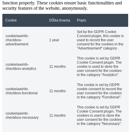
function properly. These cookies ensure basic functionalities and
security features of the website, anonymously.
Cookie
Dĺžka trvania
Popis
Set by the GDPR Cookie
cookielawinfo-
Consent plugin, this cookie is
checkbox-
1 year
used to record the user
advertisement
consent for the cookies in the
"Advertisement" category .
This cookie is set by GDPR
Cookie Consent plugin. The
cookielawinfo-
11 months
cookie is used to store the
checkbox-analytics
user consent for the cookies
in the category "Analytics".
The cookie is set by GDPR
cookielawinfo-
cookie consent to record the
11 months
checkbox-functional
user consent for the cookies
in the category "Functional".
This cookie is set by GDPR
Cookie Consent plugin. The
cookielawinfo-
11 months
cookies is used to store the
checkbox-necessary
user consent for the cookies
in the category "Necessary".