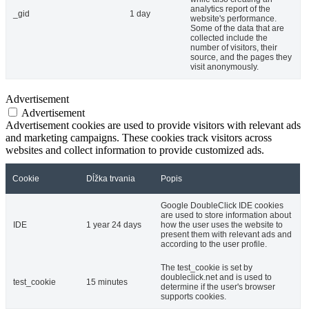
analytics report of the
_gid
1 day
website's performance.
Some of the data that are
collected include the
number of visitors, their
source, and the pages they
visit anonymously.
Advertisement
Advertisement
Advertisement cookies are used to provide visitors with relevant ads
and marketing campaigns. These cookies track visitors across
websites and collect information to provide customized ads.
Cookie
Dĺžka trvania
Popis
Google DoubleClick IDE cookies
are used to store information about
IDE
1 year 24 days
how the user uses the website to
present them with relevant ads and
according to the user profile.
The test_cookie is set by
doubleclick.net and is used to
test_cookie
15 minutes
determine if the user's browser
supports cookies.