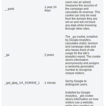
users see an advert,
measures the success of
1 year 24
__gads
the campaign and
days
calculates its revenue. This
cookie can only be read
from the domain they are
set on and will not track
any data while browsing
through other sites.
The _ga cookie, installed
by Google Analytics,
calculates visitor, session
and campaign data and
also keeps track of site
usage for the site's
_ga
2 years
analytics report. The cookie
stores information
anonymously and assigns
a randomly generated
number to recognize
unique visitors.
Set by Google to
_gat_gtag_UA_9196939_1
1 minute
distinguish users.
Installed by Google
Analytics, _gid cookie
stores information on how
visitors use a website,
while also creating an