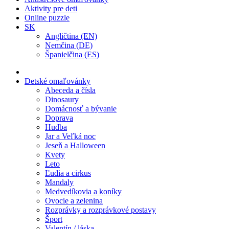
Aktivity pre deti
Online puzzle
SK
Angličtina (EN)
Nemčina (DE)
Španielčina (ES)
Detské omaľovánky
Abeceda a čísla
Dinosaury
Domácnosť a bývanie
Doprava
Hudba
Jar a Veľká noc
Jeseň a Halloween
Kvety
Leto
Ľudia a cirkus
Mandaly
Medvedíkovia a koníky
Ovocie a zelenina
Rozprávky a rozprávkové postavy
Šport
Valentín / láska