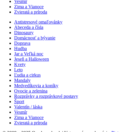
Vesmír
Zima a Vianoce
Zvieratá a príroda
Antistresové omaľovánky
Abeceda a čísla
Dinosaury
Domácnosť a bývanie
Doprava
Hudba
Jar a Veľká noc
Jeseň a Halloween
Kvety
Leto
Ľudia a cirkus
Mandaly
Medvedíkovia a koníky
Ovocie a zelenina
Rozprávky a rozprávkové postavy
Šport
Valentín / láska
Vesmír
Zima a Vianoce
Zvieratá a príroda