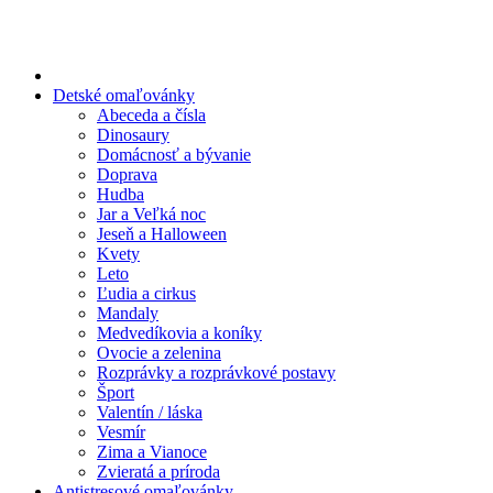
Preskočiť
na
obsah
Detské omaľovánky
Abeceda a čísla
Dinosaury
Domácnosť a bývanie
Doprava
Hudba
Jar a Veľká noc
Jeseň a Halloween
Kvety
Leto
Ľudia a cirkus
Mandaly
Medvedíkovia a koníky
Ovocie a zelenina
Rozprávky a rozprávkové postavy
Šport
Valentín / láska
Vesmír
Zima a Vianoce
Zvieratá a príroda
Antistresové omaľovánky