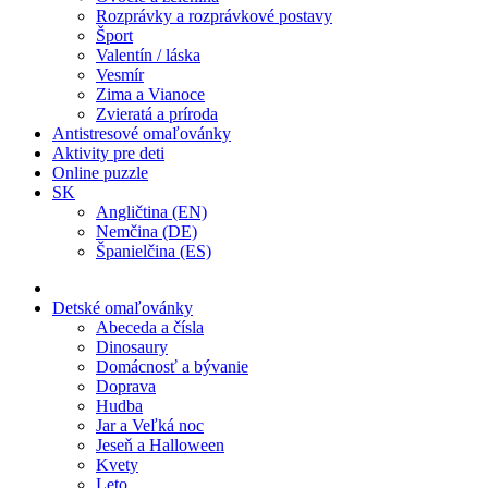
Rozprávky a rozprávkové postavy
Šport
Valentín / láska
Vesmír
Zima a Vianoce
Zvieratá a príroda
Antistresové omaľovánky
Aktivity pre deti
Online puzzle
SK
Angličtina (EN)
Nemčina (DE)
Španielčina (ES)
Detské omaľovánky
Abeceda a čísla
Dinosaury
Domácnosť a bývanie
Doprava
Hudba
Jar a Veľká noc
Jeseň a Halloween
Kvety
Leto