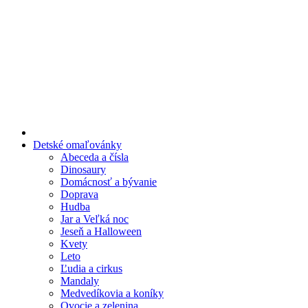
Preskočiť
na
obsah
Detské omaľovánky
Abeceda a čísla
Dinosaury
Domácnosť a bývanie
Doprava
Hudba
Jar a Veľká noc
Jeseň a Halloween
Kvety
Leto
Ľudia a cirkus
Mandaly
Medvedíkovia a koníky
Ovocie a zelenina