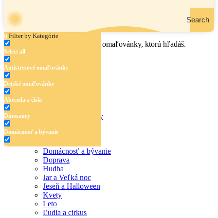
Search
Filter by Kategórie
Zadaj názov, oblasť alebo tému omaľovánky, ktorú hľadáš.
Select all
Antistresové omaľovánky
Detské omaľovánky
Abeceda a čísla
Antistresové omaľovánky
Dinosaury
Detské omaľovánky
Domácnosť a bývanie
Abeceda a čísla
Dinosaury
Doprava
Domácnosť a bývanie
Doprava
Hudba
Hudba
Jar a Veľká noc
Jar a Veľká noc
Jeseň a Halloween
Kvety
Jeseň a Halloween
Leto
Ľudia a cirkus
Kvety