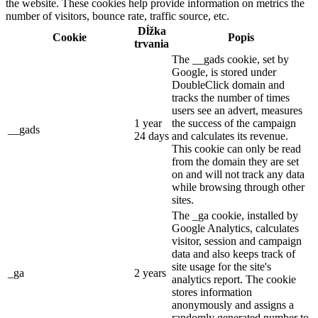
the website. These cookies help provide information on metrics the
number of visitors, bounce rate, traffic source, etc.
Dĺžka
Cookie
Popis
trvania
The __gads cookie, set by
Google, is stored under
DoubleClick domain and
tracks the number of times
users see an advert, measures
1 year
the success of the campaign
__gads
24 days
and calculates its revenue.
This cookie can only be read
from the domain they are set
on and will not track any data
while browsing through other
sites.
The _ga cookie, installed by
Google Analytics, calculates
visitor, session and campaign
data and also keeps track of
site usage for the site's
_ga
2 years
analytics report. The cookie
stores information
anonymously and assigns a
randomly generated number to