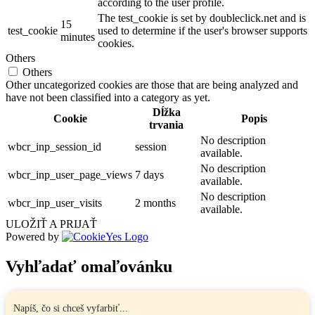
according to the user profile.
The test_cookie is set by doubleclick.net and is
15
test_cookie
used to determine if the user's browser supports
minutes
cookies.
Others
Others
Other uncategorized cookies are those that are being analyzed and
have not been classified into a category as yet.
Dĺžka
Cookie
Popis
trvania
No description
wbcr_inp_session_id
session
available.
No description
wbcr_inp_user_page_views
7 days
available.
No description
wbcr_inp_user_visits
2 months
available.
ULOŽIŤ A PRIJAŤ
Powered by
Vyhľadať omaľovánku