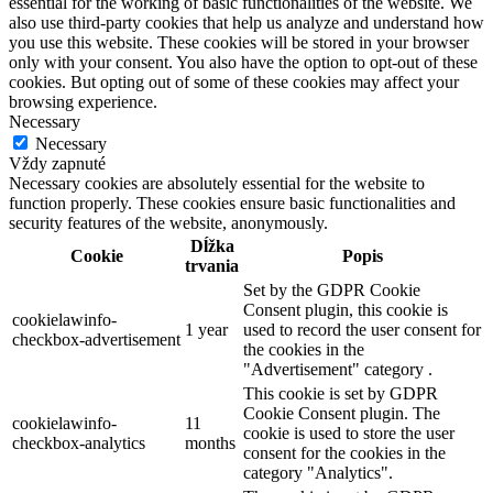
essential for the working of basic functionalities of the website. We
also use third-party cookies that help us analyze and understand how
you use this website. These cookies will be stored in your browser
only with your consent. You also have the option to opt-out of these
cookies. But opting out of some of these cookies may affect your
browsing experience.
Necessary
Necessary
Vždy zapnuté
Necessary cookies are absolutely essential for the website to
function properly. These cookies ensure basic functionalities and
security features of the website, anonymously.
Dĺžka
Cookie
Popis
trvania
Set by the GDPR Cookie
Consent plugin, this cookie is
cookielawinfo-
1 year
used to record the user consent for
checkbox-advertisement
the cookies in the
"Advertisement" category .
This cookie is set by GDPR
Cookie Consent plugin. The
cookielawinfo-
11
cookie is used to store the user
checkbox-analytics
months
consent for the cookies in the
category "Analytics".