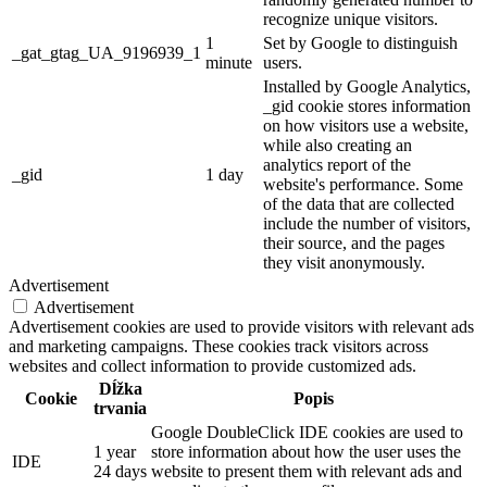
recognize unique visitors.
1
Set by Google to distinguish
_gat_gtag_UA_9196939_1
minute
users.
Installed by Google Analytics,
_gid cookie stores information
on how visitors use a website,
while also creating an
analytics report of the
_gid
1 day
website's performance. Some
of the data that are collected
include the number of visitors,
their source, and the pages
they visit anonymously.
Advertisement
Advertisement
Advertisement cookies are used to provide visitors with relevant ads
and marketing campaigns. These cookies track visitors across
websites and collect information to provide customized ads.
Dĺžka
Cookie
Popis
trvania
Google DoubleClick IDE cookies are used to
1 year
store information about how the user uses the
IDE
24 days
website to present them with relevant ads and