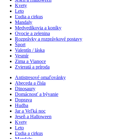
Kvety
Leto
Ľudia a cirkus
Mandaly
Medvedíkovia a koníky
Ovocie a zelenina
Rozprávky a rozprávkové postavy
Šport
Valentín / láska
Vesmír
Zima a Vianoce
Zvieratá a príroda
Antistresové omaľovánky
Abeceda a čísla
Dinosaury
Domácnosť a bývanie
Doprava
Hudba
Jar a Veľká noc
Jeseň a Halloween
Kvety
Leto
Ľudia a cirkus
Mandaly