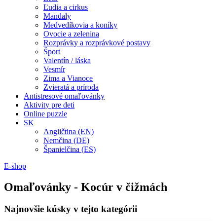
Ľudia a cirkus
Mandaly
Medvedíkovia a koníky
Ovocie a zelenina
Rozprávky a rozprávkové postavy
Šport
Valentín / láska
Vesmír
Zima a Vianoce
Zvieratá a príroda
Antistresové omaľovánky
Aktivity pre deti
Online puzzle
SK
Angličtina (EN)
Nemčina (DE)
Španielčina (ES)
E-shop
Omaľovánky - Kocúr v čižmách
Najnovšie kúsky v tejto kategórii