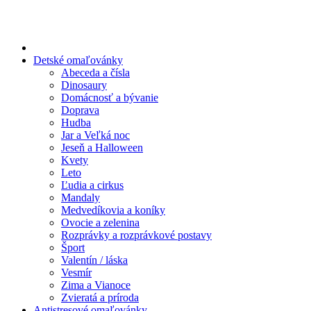
Preskočiť
na
obsah
Detské omaľovánky
Abeceda a čísla
Dinosaury
Domácnosť a bývanie
Doprava
Hudba
Jar a Veľká noc
Jeseň a Halloween
Kvety
Leto
Ľudia a cirkus
Mandaly
Medvedíkovia a koníky
Ovocie a zelenina
Rozprávky a rozprávkové postavy
Šport
Valentín / láska
Vesmír
Zima a Vianoce
Zvieratá a príroda
Antistresové omaľovánky