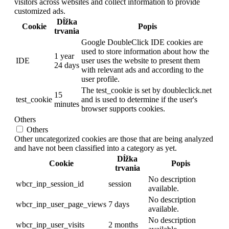
visitors across websites and collect information to provide
customized ads.
Dĺžka
Cookie
Popis
trvania
Google DoubleClick IDE cookies are
used to store information about how the
1 year
IDE
user uses the website to present them
24 days
with relevant ads and according to the
user profile.
The test_cookie is set by doubleclick.net
15
test_cookie
and is used to determine if the user's
minutes
browser supports cookies.
Others
Others
Other uncategorized cookies are those that are being analyzed
and have not been classified into a category as yet.
Dĺžka
Cookie
Popis
trvania
No description
wbcr_inp_session_id
session
available.
No description
wbcr_inp_user_page_views
7 days
available.
No description
wbcr_inp_user_visits
2 months