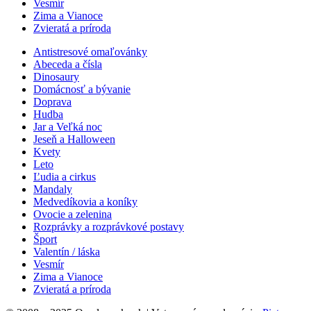
Vesmír
Zima a Vianoce
Zvieratá a príroda
Antistresové omaľovánky
Abeceda a čísla
Dinosaury
Domácnosť a bývanie
Doprava
Hudba
Jar a Veľká noc
Jeseň a Halloween
Kvety
Leto
Ľudia a cirkus
Mandaly
Medvedíkovia a koníky
Ovocie a zelenina
Rozprávky a rozprávkové postavy
Šport
Valentín / láska
Vesmír
Zima a Vianoce
Zvieratá a príroda