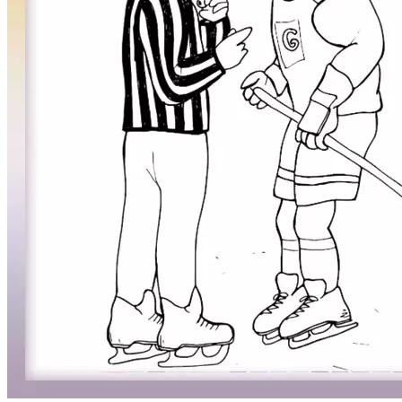
Mandaly
Medvedíkovia a koníky
Ovocie a zelenina
Rozprávky a rozprávkové postavy
Šport
Valentín / láska
Vesmír
Zima a Vianoce
Zvieratá a príroda
Nezaradené