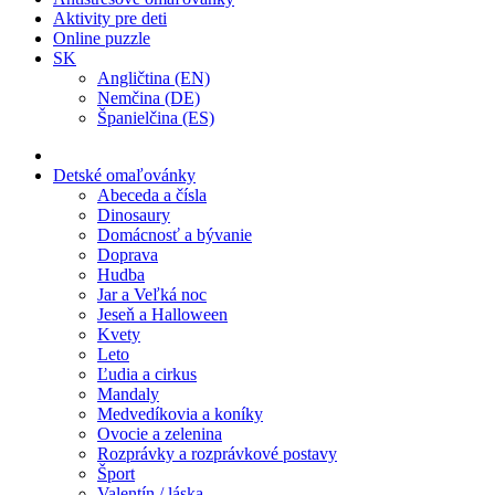
Aktivity pre deti
Online puzzle
SK
Angličtina (EN)
Nemčina (DE)
Španielčina (ES)
Detské omaľovánky
Abeceda a čísla
Dinosaury
Domácnosť a bývanie
Doprava
Hudba
Jar a Veľká noc
Jeseň a Halloween
Kvety
Leto
Ľudia a cirkus
Mandaly
Medvedíkovia a koníky
Ovocie a zelenina
Rozprávky a rozprávkové postavy
Šport
Valentín / láska