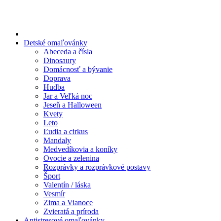
Preskočiť
na
obsah
Detské omaľovánky
Abeceda a čísla
Dinosaury
Domácnosť a bývanie
Doprava
Hudba
Jar a Veľká noc
Jeseň a Halloween
Kvety
Leto
Ľudia a cirkus
Mandaly
Medvedíkovia a koníky
Ovocie a zelenina
Rozprávky a rozprávkové postavy
Šport
Valentín / láska
Vesmír
Zima a Vianoce
Zvieratá a príroda
Antistresové omaľovánky