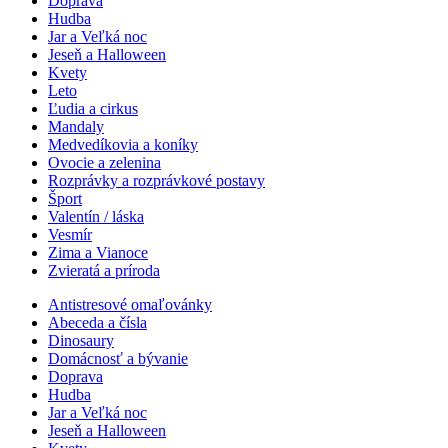
Doprava
Hudba
Jar a Veľká noc
Jeseň a Halloween
Kvety
Leto
Ľudia a cirkus
Mandaly
Medvedíkovia a koníky
Ovocie a zelenina
Rozprávky a rozprávkové postavy
Šport
Valentín / láska
Vesmír
Zima a Vianoce
Zvieratá a príroda
Antistresové omaľovánky
Abeceda a čísla
Dinosaury
Domácnosť a bývanie
Doprava
Hudba
Jar a Veľká noc
Jeseň a Halloween