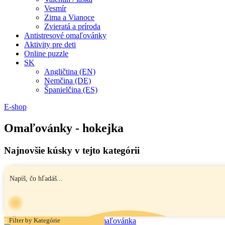
Vesmír
Zima a Vianoce
Zvieratá a príroda
Antistresové omaľovánky
Aktivity pre deti
Online puzzle
SK
Angličtina (EN)
Nemčina (DE)
Španielčina (ES)
E-shop
Omaľovánky - hokejka
Najnovšie kúsky v tejto kategórii
Filter by Kategórie