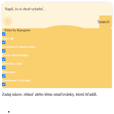
Search
Filter by Kategórie
Select all
Antistresové omaľovánky
Detské omaľovánky
Abeceda a čísla
Dinosaury
Domácnosť a bývanie
Doprava
Zadaj názov, oblasť alebo tému omaľovánky, ktorú hľadáš.
Hudba
Jar a Veľká noc