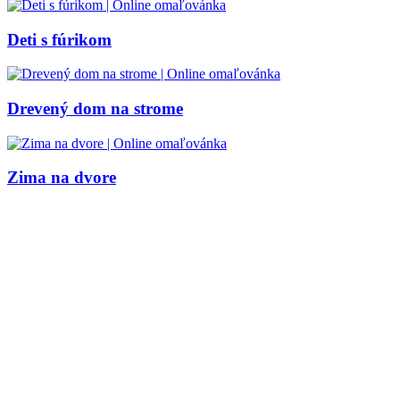
Valentín / láska
Deti s fúrikom
Vesmír
Zima a Vianoce
Zvieratá a príroda
Drevený dom na strome
Nezaradené
Zima na dvore