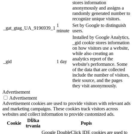
stores information
anonymously and assigns a
randomly generated number to
recognize unique visitors.
1
Set by Google to distinguish
_gat_gtag_UA_9196939_1
minute
users.
Installed by Google Analytics,
_gid cookie stores information
on how visitors use a website,
while also creating an
analytics report of the
_gid
1 day
website's performance. Some
of the data that are collected
include the number of visitors,
their source, and the pages
they visit anonymously.
Advertisement
Advertisement
Advertisement cookies are used to provide visitors with relevant ads
and marketing campaigns. These cookies track visitors across
websites and collect information to provide customized ads.
Dĺžka
Cookie
Popis
trvania
Google DoubleClick IDE cookies are used to