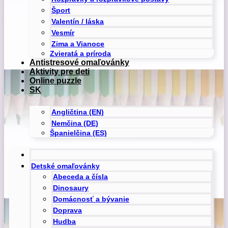
Šport
Valentín / láska
Vesmír
Zima a Vianoce
Zvieratá a príroda
Antistresové omaľovánky
Aktivity pre deti
Online puzzle
SK
Angličtina (EN)
Nemčina (DE)
Španielčina (ES)
Detské omaľovánky
Abeceda a čísla
Dinosaury
Domácnosť a bývanie
Doprava
Hudba