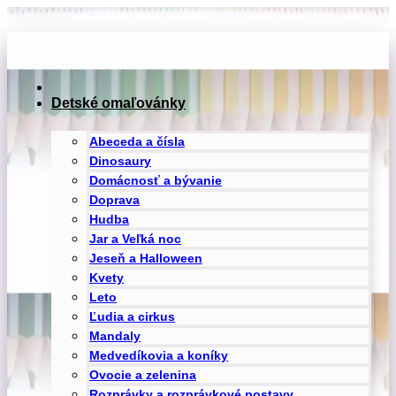
Preskočiť
na
obsah
Detské omaľovánky
Abeceda a čísla
Dinosaury
Domácnosť a bývanie
Doprava
Hudba
Jar a Veľká noc
Jeseň a Halloween
Kvety
Leto
Ľudia a cirkus
Mandaly
Medvedíkovia a koníky
Ovocie a zelenina
Rozprávky a rozprávkové postavy