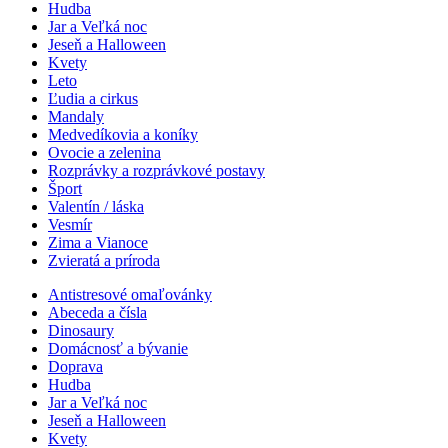
Hudba
Jar a Veľká noc
Jeseň a Halloween
Kvety
Leto
Ľudia a cirkus
Mandaly
Medvedíkovia a koníky
Ovocie a zelenina
Rozprávky a rozprávkové postavy
Šport
Valentín / láska
Vesmír
Zima a Vianoce
Zvieratá a príroda
Antistresové omaľovánky
Abeceda a čísla
Dinosaury
Domácnosť a bývanie
Doprava
Hudba
Jar a Veľká noc
Jeseň a Halloween
Kvety