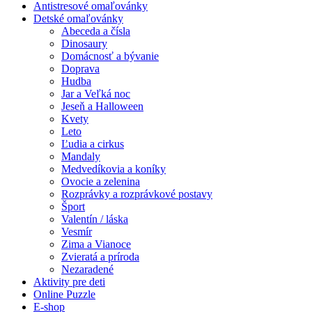
Jeseň a Halloween
Antistresové omaľovánky
Detské omaľovánky
Kvety
Abeceda a čísla
Dinosaury
Leto
Domácnosť a bývanie
Doprava
Ľudia a cirkus
Hudba
Mandaly
Jar a Veľká noc
Jeseň a Halloween
Medvedíkovia a koníky
Kvety
Leto
Ovocie a zelenina
Ľudia a cirkus
Mandaly
Rozprávky a rozprávkové postavy
Medvedíkovia a koníky
Ovocie a zelenina
Šport
Rozprávky a rozprávkové postavy
Šport
Valentín / láska
Valentín / láska
Vesmír
Vesmír
Zima a Vianoce
Zima a Vianoce
Zvieratá a príroda
Nezaradené
Zvieratá a príroda
Aktivity pre deti
Online Puzzle
Nezaradené
E-shop