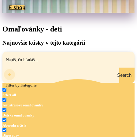
E-shop
Omaľovánky - deti
Najnovšie kúsky v tejto kategórii
Search
Filter by Kategórie
Select all
Antistresové omaľovánky
Detské omaľovánky
Abeceda a čísla
Dinosaury