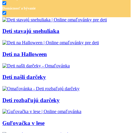
Domácnosť a bývanie
Doprava
Hudba
Deti stavajú snehuliaka
Jar a Veľká noc
Jeseň a Halloween
Deti na Halloween
Kvety
Leto
Deti našli darčeky
Ľudia a cirkus
Mandaly
Medvedíkovia a koníky
Deti rozbaľujú darčeky
Ovocie a zelenina
Rozprávky a rozprávkové postavy
Guľovačka v lese
Šport