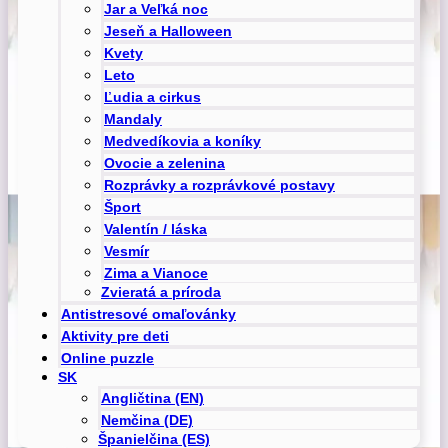
Jar a Veľká noc
Jeseň a Halloween
Kvety
Leto
Ľudia a cirkus
Mandaly
Medvedíkovia a koníky
Ovocie a zelenina
Rozprávky a rozprávkové postavy
Šport
Valentín / láska
Vesmír
Zima a Vianoce
Zvieratá a príroda
Antistresové omaľovánky
Aktivity pre deti
Online puzzle
SK
Angličtina (EN)
Nemčina (DE)
Španielčina (ES)