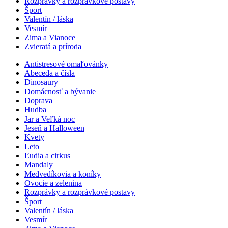
Rozprávky a rozprávkové postavy
Šport
Valentín / láska
Vesmír
Zima a Vianoce
Zvieratá a príroda
Antistresové omaľovánky
Abeceda a čísla
Dinosaury
Domácnosť a bývanie
Doprava
Hudba
Jar a Veľká noc
Jeseň a Halloween
Kvety
Leto
Ľudia a cirkus
Mandaly
Medvedíkovia a koníky
Ovocie a zelenina
Rozprávky a rozprávkové postavy
Šport
Valentín / láska
Vesmír