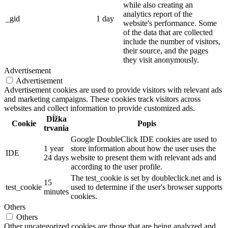
while also creating an
analytics report of the
_gid
1 day
website's performance. Some
of the data that are collected
include the number of visitors,
their source, and the pages
they visit anonymously.
Advertisement
Advertisement
Advertisement cookies are used to provide visitors with relevant ads
and marketing campaigns. These cookies track visitors across
websites and collect information to provide customized ads.
Dĺžka
Cookie
Popis
trvania
Google DoubleClick IDE cookies are used to
1 year
store information about how the user uses the
IDE
24 days
website to present them with relevant ads and
according to the user profile.
The test_cookie is set by doubleclick.net and is
15
test_cookie
used to determine if the user's browser supports
minutes
cookies.
Others
Others
Other uncategorized cookies are those that are being analyzed and