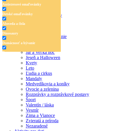
Antistresové omaľovánky
Detské omaľovánky
Antistresové omaľovánky
Detské omaľovánky
Abeceda a čísla
Abeceda a čísla
Dinosaury
Dinosaury
Domácnosť a bývanie
Doprava
Domácnosť a bývanie
Hudba
Jar a Veľká noc
Doprava
Jeseň a Halloween
Hudba
Kvety
Leto
Jar a Veľká noc
Ľudia a cirkus
Mandaly
Jeseň a Halloween
Medvedíkovia a koníky
Ovocie a zelenina
Kvety
Rozprávky a rozprávkové postavy
Šport
Leto
Valentín / láska
Vesmír
Ľudia a cirkus
Zima a Vianoce
Mandaly
Zvieratá a príroda
Nezaradené
Medvedíkovia a koníky