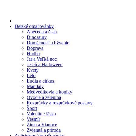
Preskočiť
na
obsah
Detské omaľovánky
Abeceda a čísla
Dinosaury
Domácnosť a bývanie
Doprava
Hudba
Jar a Veľká noc
Jeseň a Halloween
Kvety
Leto
Ľudia a cirkus
Mandaly
Medvedíkovia a koníky
Ovocie a zelenina
Rozprávky a rozprávkové postavy
Šport
Valentín / láska
Vesmír
Zima a Vianoce
Zvieratá a príroda
Antistresové omaľovánky