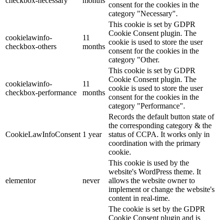
checkbox-necessary
months
consent for the cookies in the
category "Necessary".
This cookie is set by GDPR
Cookie Consent plugin. The
cookielawinfo-
11
cookie is used to store the user
checkbox-others
months
consent for the cookies in the
category "Other.
This cookie is set by GDPR
Cookie Consent plugin. The
cookielawinfo-
11
cookie is used to store the user
checkbox-performance
months
consent for the cookies in the
category "Performance".
Records the default button state of
the corresponding category & the
CookieLawInfoConsent
1 year
status of CCPA. It works only in
coordination with the primary
cookie.
This cookie is used by the
website's WordPress theme. It
elementor
never
allows the website owner to
implement or change the website's
content in real-time.
The cookie is set by the GDPR
Cookie Consent plugin and is