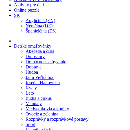
Aktivity pre deti
Online puzzle
SK
Angličtina (EN)
Nemčina (DE)
Španielčina (ES)
Detské omaľovánky
Abeceda a čísla
Dinosaury
Domácnosť a bývanie
Doprava
Hudba
Jar a Veľká noc
Jeseň a Halloween
Kvety
Leto
Ľudia a cirkus
Mandaly
Medvedíkovia a koníky
Ovocie a zelenina
Rozprávky a rozprávkové postavy
Šport
Valentín / láska