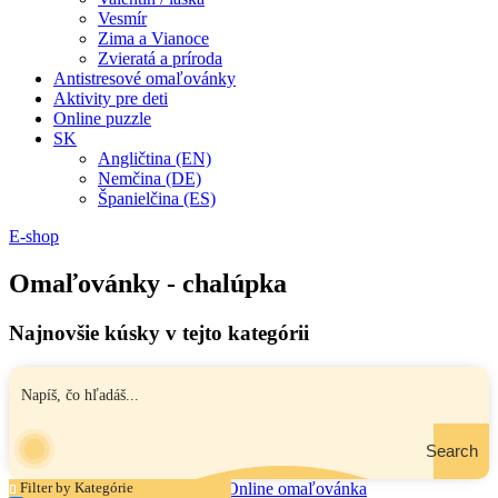
Vesmír
Zima a Vianoce
Zvieratá a príroda
Antistresové omaľovánky
Aktivity pre deti
Online puzzle
SK
Angličtina (EN)
Nemčina (DE)
Španielčina (ES)
E-shop
Omaľovánky - chalúpka
Najnovšie kúsky v tejto kategórii
Search
Filter by Kategórie