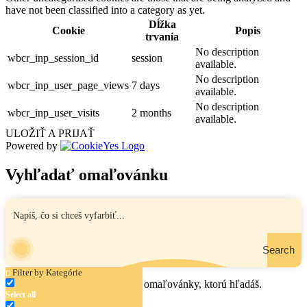
have not been classified into a category as yet.
Dĺžka
Cookie
Popis
trvania
No description
wbcr_inp_session_id
session
available.
No description
wbcr_inp_user_page_views
7 days
available.
No description
wbcr_inp_user_visits
2 months
available.
ULOŽIŤ A PRIJAŤ
Powered by
Vyhľadať omaľovánku
Search
Filter by Kategórie
Zadaj názov, oblasť alebo tému omaľovánky, ktorú hľadáš.
Select all