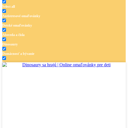
Select all
Antistresové omaľovánky
Detské omaľovánky
Abeceda a čísla
Dinosaury
Domácnosť a bývanie
Doprava
Hudba
Jar a Veľká noc
Jeseň a Halloween
Kvety
Leto
Ľudia a cirkus