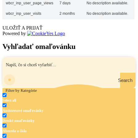
wbcr_inp_user_page_views
7 days
No description available.
wbcr_inp_user_visits
2 months
No description available.
ULOŽIŤ A PRIJAŤ
Powered by
Vyhľadať omaľovánku
Search
Filter by Kategórie
Select all
Antistresové omaľovánky
Detské omaľovánky
Abeceda a čísla