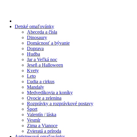
Preskočiť
na
obsah
Detské omaľovánky
Abeceda a čísla
Dinosaury
Domácnosť a bývanie
Doprava
Hudba
Jar a Veľká noc
Jeseň a Halloween
Kvety
Leto
Ľudia a cirkus
Mandaly
Medvedíkovia a koníky
Ovocie a zelenina
Rozprávky a rozprávkové postavy
Šport
Valentín / láska
Vesmír
Zima a Vianoce
Zvieratá a príroda
Antistresové omaľovánky