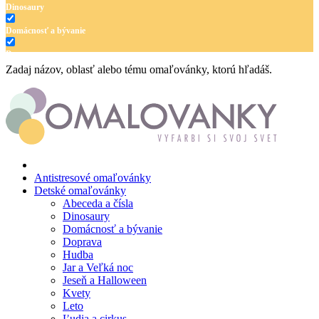
Dinosaury
Domácnosť a bývanie
Doprava
Zadaj názov, oblasť alebo tému omaľovánky, ktorú hľadáš.
Hudba
Jar a Veľká noc
Jeseň a Halloween
Kvety
Leto
Antistresové omaľovánky
Detské omaľovánky
Ľudia a cirkus
Abeceda a čísla
Dinosaury
Mandaly
Domácnosť a bývanie
Doprava
Medvedíkovia a koníky
Hudba
Ovocie a zelenina
Jar a Veľká noc
Jeseň a Halloween
Rozprávky a rozprávkové postavy
Kvety
Leto
Šport
Ľudia a cirkus