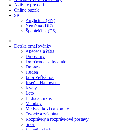
Aktivity pre deti
Online puzzle
SK
Angličtina (EN)
Nemčina (DE)
Španielčina (ES)
Detské omaľovánky
Abeceda a čísla
Dinosaury
Domácnosť a bývanie
Doprava
Hudba
Jar a Veľká noc
Jeseň a Halloween
Kvety
Leto
Ľudia a cirkus
Mandaly
Medvedíkovia a koníky
Ovocie a zelenina
Rozprávky a rozprávkové postavy
Šport
Valentín / láska