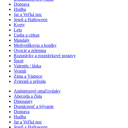
Doprava
Hudba
Jar a Veľká noc
Jeseň a Halloween
Kvety
Leto
Ľudia a cirkus
Mandaly
Medvedíkovia a koníky
Ovocie a zelenina
Rozprávky a rozprávkové postavy
Šport
Valentín / láska
Vesmír
Zima a Vianoce
Zvieratá a príroda
Antistresové omaľovánky
Abeceda a čísla
Dinosaury
Domácnosť a bývanie
Doprava
Hudba
Jar a Veľká noc
Jeseň a Halloween