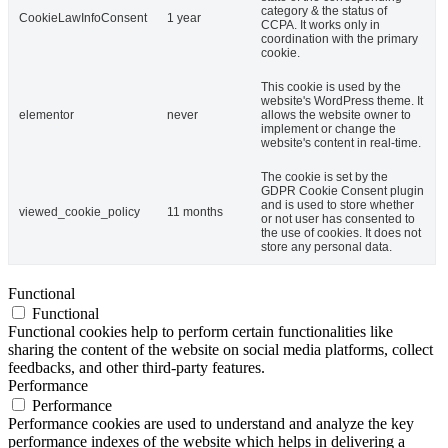
category & the status of
CookieLawInfoConsent
1 year
CCPA. It works only in
coordination with the primary
cookie.
This cookie is used by the
website's WordPress theme. It
elementor
never
allows the website owner to
implement or change the
website's content in real-time.
The cookie is set by the
GDPR Cookie Consent plugin
and is used to store whether
viewed_cookie_policy
11 months
or not user has consented to
the use of cookies. It does not
store any personal data.
Functional
Functional
Functional cookies help to perform certain functionalities like
sharing the content of the website on social media platforms, collect
feedbacks, and other third-party features.
Performance
Performance
Performance cookies are used to understand and analyze the key
performance indexes of the website which helps in delivering a