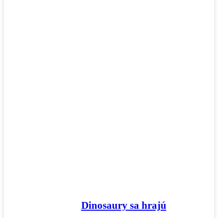
Mandaly
Medvedíkovia a koníky
Ovocie a zelenina
Rozprávky a rozprávkové postavy
Šport
Valentín / láska
Vesmír
Zima a Vianoce
Zvieratá a príroda
Nezaradené
Dinosaury sa hrajú