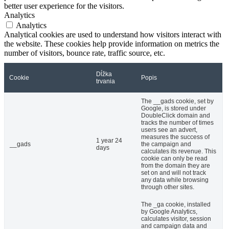
better user experience for the visitors.
Analytics
Analytics
Analytical cookies are used to understand how visitors interact with
the website. These cookies help provide information on metrics the
number of visitors, bounce rate, traffic source, etc.
Dĺžka
Cookie
Popis
trvania
The __gads cookie, set by
Google, is stored under
DoubleClick domain and
tracks the number of times
users see an advert,
measures the success of
1 year 24
__gads
the campaign and
days
calculates its revenue. This
cookie can only be read
from the domain they are
set on and will not track
any data while browsing
through other sites.
The _ga cookie, installed
by Google Analytics,
calculates visitor, session
and campaign data and