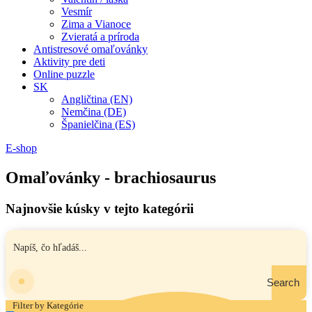
Vesmír
Zima a Vianoce
Zvieratá a príroda
Antistresové omaľovánky
Aktivity pre deti
Online puzzle
SK
Angličtina (EN)
Nemčina (DE)
Španielčina (ES)
E-shop
Omaľovánky - brachiosaurus
Najnovšie kúsky v tejto kategórii
Search
Filter by Kategórie