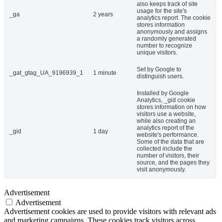
also keeps track of site
usage for the site's
_ga
2 years
analytics report. The cookie
stores information
anonymously and assigns
a randomly generated
number to recognize
unique visitors.
Set by Google to
_gat_gtag_UA_9196939_1
1 minute
distinguish users.
Installed by Google
Analytics, _gid cookie
stores information on how
visitors use a website,
while also creating an
analytics report of the
_gid
1 day
website's performance.
Some of the data that are
collected include the
number of visitors, their
source, and the pages they
visit anonymously.
Advertisement
Advertisement
Advertisement cookies are used to provide visitors with relevant ads
and marketing campaigns. These cookies track visitors across