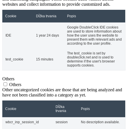
websites and collect information to provide customized ads.
Cookie
Dĺžka trvania
Popis
Google DoubleClick IDE cookies
are used to store information about
IDE
1 year 24 days
how the user uses the website to
present them with relevant ads and
according to the user profile.
The test_cookie is set by
doubleclick.net and is used to
test_cookie
15 minutes
determine if the user's browser
supports cookies.
Others
Others
Other uncategorized cookies are those that are being analyzed and
have not been classified into a category as yet.
Dĺžka
Cookie
Popis
trvania
wbcr_inp_session_id
session
No description available.