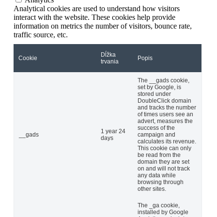
Analytical cookies are used to understand how visitors
interact with the website. These cookies help provide
information on metrics the number of visitors, bounce rate,
traffic source, etc.
Dĺžka
Cookie
Popis
trvania
The __gads cookie,
set by Google, is
stored under
DoubleClick domain
and tracks the number
of times users see an
advert, measures the
success of the
1 year 24
__gads
campaign and
days
calculates its revenue.
This cookie can only
be read from the
domain they are set
on and will not track
any data while
browsing through
other sites.
The _ga cookie,
installed by Google