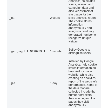
Analytics, calculates
visitor, session and
campaign data and
also keeps track of
site usage for the
_ga
2 years
site's analytics report.
The cookie stores
information
anonymously and
assigns a randomly
generated number to
recognize unique
visitors.
Set by Google to
_gat_gtag_UA_9196939_1
1 minute
distinguish users.
Installed by Google
Analytics, _gid cookie
stores information on
how visitors use a
website, while also
creating an analytics
report of the website's
_gid
1 day
performance. Some of
the data that are
collected include the
number of visitors,
their source, and the
pages they visit
anonymously.