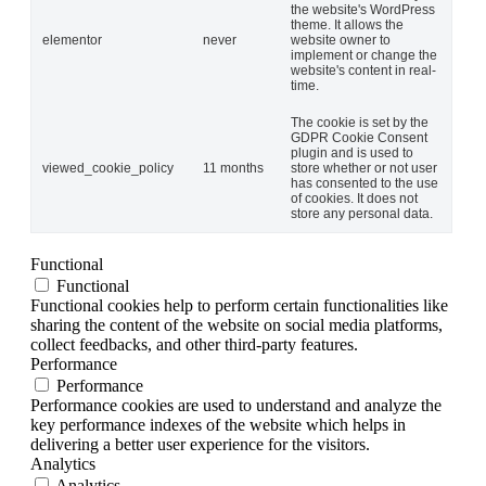
the website's WordPress
theme. It allows the
elementor
never
website owner to
implement or change the
website's content in real-
time.
The cookie is set by the
GDPR Cookie Consent
plugin and is used to
viewed_cookie_policy
11 months
store whether or not user
has consented to the use
of cookies. It does not
store any personal data.
Functional
Functional
Functional cookies help to perform certain functionalities like
sharing the content of the website on social media platforms,
collect feedbacks, and other third-party features.
Performance
Performance
Performance cookies are used to understand and analyze the
key performance indexes of the website which helps in
delivering a better user experience for the visitors.
Analytics
Analytics