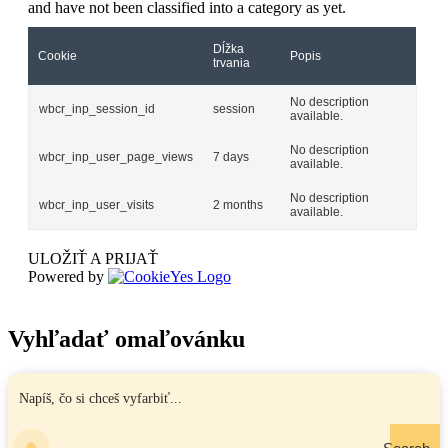
and have not been classified into a category as yet.
Dĺžka
Cookie
Popis
trvania
No description
wbcr_inp_session_id
session
available.
No description
wbcr_inp_user_page_views
7 days
available.
No description
wbcr_inp_user_visits
2 months
available.
ULOŽIŤ A PRIJAŤ
Powered by
Vyhľadať omaľovánku