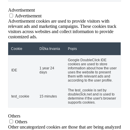
Advertisement
Advertisement
Advertisement cookies are used to provide visitors with
relevant ads and marketing campaigns. These cookies track
visitors across websites and collect information to provide
customized ads.
Cookie
Dĺžka trvania
Popis
Google DoubleClick IDE
cookies are used to store
1 year 24
information about how the user
IDE
days
uses the website to present
them with relevant ads and
according to the user profile.
The test_cookie is set by
doubleclick.net and is used to
test_cookie
15 minutes
determine if the user's browser
supports cookies.
Others
Others
Other uncategorized cookies are those that are being analyzed