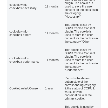
plugin. The cookies is
cookielawinfo-
11 months
used to store the user
checkbox-necessary
consent for the cookies in
the category
"Necessary".
This cookie is set by
GDPR Cookie Consent
cookielawinfo-
plugin. The cookie is
11 months
checkbox-others
used to store the user
consent for the cookies in
the category "Other.
This cookie is set by
GDPR Cookie Consent
plugin. The cookie is
cookielawinfo-
11 months
used to store the user
checkbox-performance
consent for the cookies in
the category
"Performance".
Records the default
button state of the
corresponding category
CookieLawInfoConsent
1 year
& the status of CCPA. It
works only in
coordination with the
primary cookie.
This cookie is used by