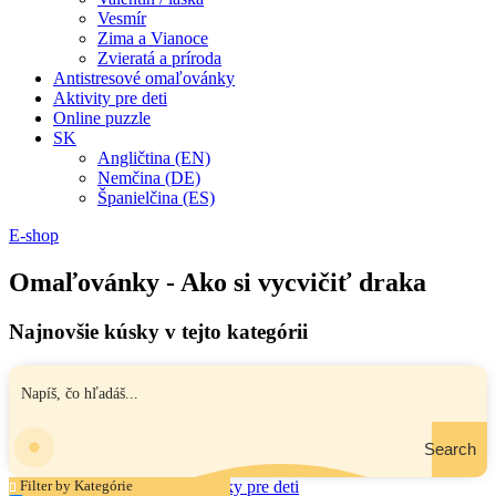
Vesmír
Zima a Vianoce
Zvieratá a príroda
Antistresové omaľovánky
Aktivity pre deti
Online puzzle
SK
Angličtina (EN)
Nemčina (DE)
Španielčina (ES)
E-shop
Omaľovánky - Ako si vycvičiť draka
Najnovšie kúsky v tejto kategórii
Search
Filter by Kategórie