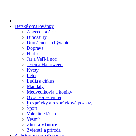
Preskočiť
na
obsah
Detské omaľovánky
Abeceda a čísla
Dinosaury
Domácnosť a bývanie
Doprava
Hudba
Jar a Veľká noc
Jeseň a Halloween
Kvety
Leto
Ľudia a cirkus
Mandaly
Medvedíkovia a koníky
Ovocie a zelenina
Rozprávky a rozprávkové postavy
Šport
Valentín / láska
Vesmír
Zima a Vianoce
Zvieratá a príroda
Antistresové omaľovánky