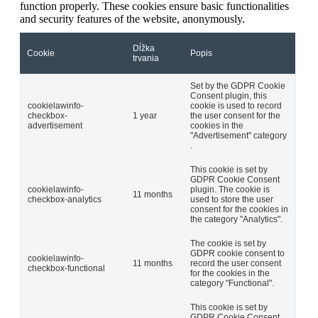
function properly. These cookies ensure basic functionalities
and security features of the website, anonymously.
Dĺžka
Cookie
Popis
trvania
Set by the GDPR Cookie
Consent plugin, this
cookielawinfo-
cookie is used to record
checkbox-
1 year
the user consent for the
advertisement
cookies in the
"Advertisement" category
.
This cookie is set by
GDPR Cookie Consent
cookielawinfo-
plugin. The cookie is
11 months
checkbox-analytics
used to store the user
consent for the cookies in
the category "Analytics".
The cookie is set by
GDPR cookie consent to
cookielawinfo-
11 months
record the user consent
checkbox-functional
for the cookies in the
category "Functional".
This cookie is set by
GDPR Cookie Consent