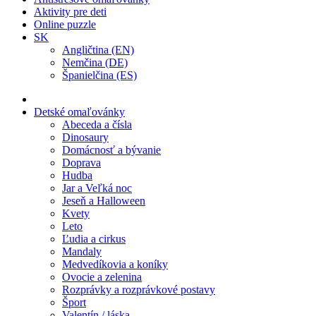
Aktivity pre deti
Online puzzle
SK
Angličtina (EN)
Nemčina (DE)
Španielčina (ES)
Detské omaľovánky
Abeceda a čísla
Dinosaury
Domácnosť a bývanie
Doprava
Hudba
Jar a Veľká noc
Jeseň a Halloween
Kvety
Leto
Ľudia a cirkus
Mandaly
Medvedíkovia a koníky
Ovocie a zelenina
Rozprávky a rozprávkové postavy
Šport
Valentín / láska