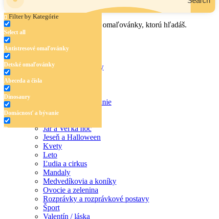
Search
Filter by Kategórie
Zadaj názov, oblasť alebo tému omaľovánky, ktorú hľadáš.
Select all
Antistresové omaľovánky
Detské omaľovánky
Antistresové omaľovánky
Detské omaľovánky
Abeceda a čísla
Abeceda a čísla
Dinosaury
Dinosaury
Domácnosť a bývanie
Doprava
Domácnosť a bývanie
Hudba
Jar a Veľká noc
Doprava
Jeseň a Halloween
Hudba
Kvety
Leto
Jar a Veľká noc
Ľudia a cirkus
Mandaly
Jeseň a Halloween
Medvedíkovia a koníky
Ovocie a zelenina
Kvety
Rozprávky a rozprávkové postavy
Šport
Leto
Valentín / láska