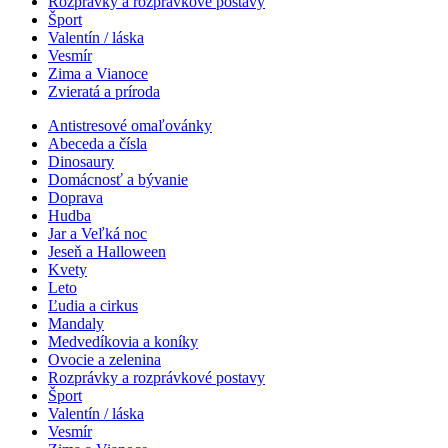
Rozprávky a rozprávkové postavy
Šport
Valentín / láska
Vesmír
Zima a Vianoce
Zvieratá a príroda
Antistresové omaľovánky
Abeceda a čísla
Dinosaury
Domácnosť a bývanie
Doprava
Hudba
Jar a Veľká noc
Jeseň a Halloween
Kvety
Leto
Ľudia a cirkus
Mandaly
Medvedíkovia a koníky
Ovocie a zelenina
Rozprávky a rozprávkové postavy
Šport
Valentín / láska
Vesmír